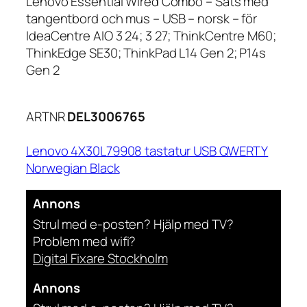
Lenovo Essential Wired Combo – Sats med
tangentbord och mus – USB – norsk – för
IdeaCentre AIO 3 24; 3 27; ThinkCentre M60;
ThinkEdge SE30; ThinkPad L14 Gen 2; P14s
Gen 2
ARTNR
DEL3006765
Lenovo 4X30L79908 tastatur USB QWERTY
Norwegian Black
Annons
Strul med e-posten? Hjälp med TV?
Problem med wifi?
Digital Fixare Stockholm
Annons