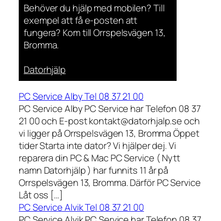
Behöver du hjälp med mobilen? Till
exempel att få e-posten att
fungera? Kom till Orrspelsvägen 13,
Bromma.
Datorhjälp
PC Service Alby Tel 08 37 21 00
PC Service Alby PC Service har Telefon 08 37
21 00 och E-post kontakt@datorhjalp.se och
vi ligger på Orrspelsvägen 13, Bromma Öppet
tider Starta inte dator? Vi hjälper dej. Vi
reparera din PC & Mac PC Service ( Nytt
namn Datorhjälp ) har funnits 11 år på
Orrspelsvägen 13, Bromma. Därför PC Service
Låt oss […]
PC Service Alvik Tel 08 37 21 00
PC Service Alvik PC Service har Telefon 08 37