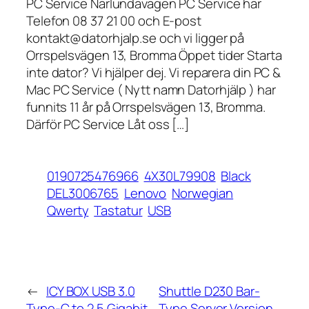
PC Service Närlundavägen PC Service har
Telefon 08 37 21 00 och E-post
kontakt@datorhjalp.se och vi ligger på
Orrspelsvägen 13, Bromma Öppet tider Starta
inte dator? Vi hjälper dej. Vi reparera din PC &
Mac PC Service ( Nytt namn Datorhjälp ) har
funnits 11 år på Orrspelsvägen 13, Bromma.
Därför PC Service Låt oss […]
0190725476966
4X30L79908
Black
DEL3006765
Lenovo
Norwegian
Qwerty
Tastatur
USB
←
ICY BOX USB 3.0
Shuttle D230 Bar-
Type-C to 2.5 Gigabit
Type Server Version