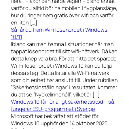
flera IT-läxor den hårda vägen – bland annat
varför du alltid bör ha mobilen i flygplansläge,
hur du ringer hem gratis över wifi och varför
en liten […]
Så får du fram WiFi lösenordet i Windows
10/11
Ibland kan man hamna i situationer när man
tappat lösenordet till sitt wifi-nätverk. Då kan
detta knep vara bra. För att hitta det sparade
Wi-Fi-lösenordet i Windows 10 kan du följa
dessa steg: Detta listar alla Wi-Fi-nätverk
som din enhet har anslutit till. Under rubriken
”Säkerhetsinställningar” i resultatet, kommer
du att se ”Nyckelinnehåll”, vilket är […]
Windows 10 får förlängt säkerhetsstöd – så
fungerar ESU-programmet i Sverige
Microsoft har bekräftat att stödet för
Windows 10 upphör den 14 oktober 2025.