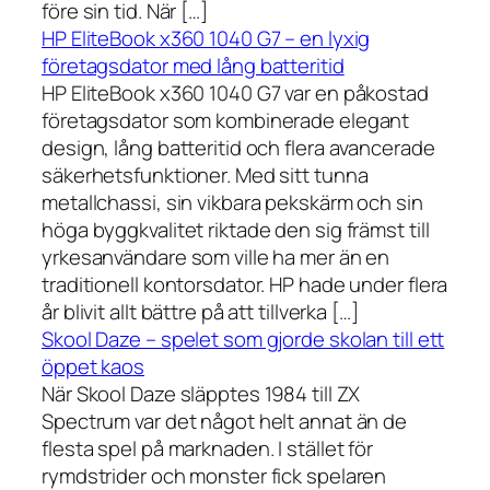
före sin tid. När […]
HP EliteBook x360 1040 G7 – en lyxig
företagsdator med lång batteritid
HP EliteBook x360 1040 G7 var en påkostad
företagsdator som kombinerade elegant
design, lång batteritid och flera avancerade
säkerhetsfunktioner. Med sitt tunna
metallchassi, sin vikbara pekskärm och sin
höga byggkvalitet riktade den sig främst till
yrkesanvändare som ville ha mer än en
traditionell kontorsdator. HP hade under flera
år blivit allt bättre på att tillverka […]
Skool Daze – spelet som gjorde skolan till ett
öppet kaos
När Skool Daze släpptes 1984 till ZX
Spectrum var det något helt annat än de
flesta spel på marknaden. I stället för
rymdstrider och monster fick spelaren