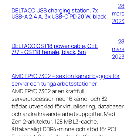
28
DELTACO USB charging station, 7x
mars
USB-A 2.4 A, 3x USB-C PD 20 W, black
2023
28
DELTACO GST18 power cable, CEE
mars
7/7 – GST18 female, black, 5m
2023
AMD EPYC 7302 – sexton kärnor byggda för
servrar och tunga arbetsstationer
AMD EPYC 7302 är en kraftfull
serverprocessor med 16 kärnor och 32
trådar, utvecklad för virtualisering, databaser
och andra krävande arbetsuppgifter. Med
Zen 2-arkitektur, 128 MB L3-cache,
åttakanaligt DDR4-minne och stöd för PCI