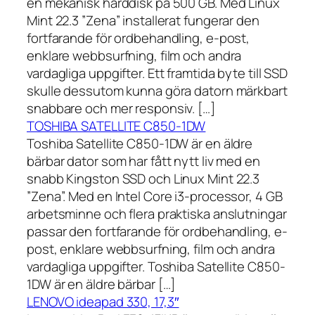
en mekanisk hårddisk på 500 GB. Med Linux
Mint 22.3 ”Zena” installerat fungerar den
fortfarande för ordbehandling, e-post,
enklare webbsurfning, film och andra
vardagliga uppgifter. Ett framtida byte till SSD
skulle dessutom kunna göra datorn märkbart
snabbare och mer responsiv. […]
TOSHIBA SATELLITE C850-1DW
Toshiba Satellite C850-1DW är en äldre
bärbar dator som har fått nytt liv med en
snabb Kingston SSD och Linux Mint 22.3
”Zena”. Med en Intel Core i3-processor, 4 GB
arbetsminne och flera praktiska anslutningar
passar den fortfarande för ordbehandling, e-
post, enklare webbsurfning, film och andra
vardagliga uppgifter. Toshiba Satellite C850-
1DW är en äldre bärbar […]
LENOVO ideapad 330, 17,3″