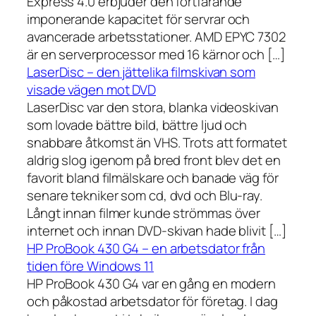
Express 4.0 erbjuder den fortfarande
imponerande kapacitet för servrar och
avancerade arbetsstationer. AMD EPYC 7302
är en serverprocessor med 16 kärnor och […]
LaserDisc – den jättelika filmskivan som
visade vägen mot DVD
LaserDisc var den stora, blanka videoskivan
som lovade bättre bild, bättre ljud och
snabbare åtkomst än VHS. Trots att formatet
aldrig slog igenom på bred front blev det en
favorit bland filmälskare och banade väg för
senare tekniker som cd, dvd och Blu-ray.
Långt innan filmer kunde strömmas över
internet och innan DVD-skivan hade blivit […]
HP ProBook 430 G4 – en arbetsdator från
tiden före Windows 11
HP ProBook 430 G4 var en gång en modern
och påkostad arbetsdator för företag. I dag