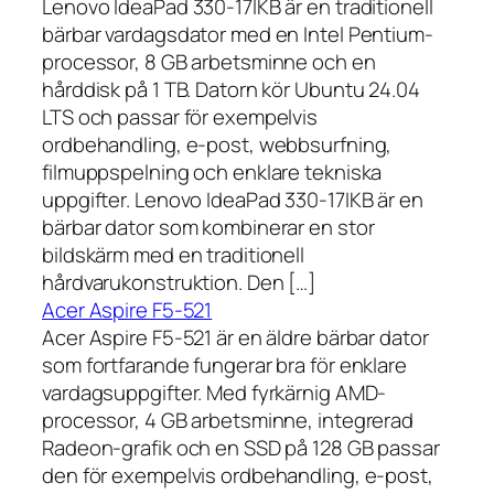
Lenovo IdeaPad 330-17IKB är en traditionell
bärbar vardagsdator med en Intel Pentium-
processor, 8 GB arbetsminne och en
hårddisk på 1 TB. Datorn kör Ubuntu 24.04
LTS och passar för exempelvis
ordbehandling, e-post, webbsurfning,
filmuppspelning och enklare tekniska
uppgifter. Lenovo IdeaPad 330-17IKB är en
bärbar dator som kombinerar en stor
bildskärm med en traditionell
hårdvarukonstruktion. Den […]
Acer Aspire F5-521
Acer Aspire F5-521 är en äldre bärbar dator
som fortfarande fungerar bra för enklare
vardagsuppgifter. Med fyrkärnig AMD-
processor, 4 GB arbetsminne, integrerad
Radeon-grafik och en SSD på 128 GB passar
den för exempelvis ordbehandling, e-post,