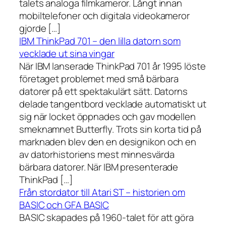
talets analoga filmkameror. Långt innan
mobiltelefoner och digitala videokameror
gjorde […]
IBM ThinkPad 701 – den lilla datorn som
vecklade ut sina vingar
När IBM lanserade ThinkPad 701 år 1995 löste
företaget problemet med små bärbara
datorer på ett spektakulärt sätt. Datorns
delade tangentbord vecklade automatiskt ut
sig när locket öppnades och gav modellen
smeknamnet Butterfly. Trots sin korta tid på
marknaden blev den en designikon och en
av datorhistoriens mest minnesvärda
bärbara datorer. När IBM presenterade
ThinkPad […]
Från stordator till Atari ST – historien om
BASIC och GFA BASIC
BASIC skapades på 1960-talet för att göra