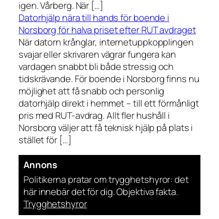
igen. Vårberg. När […]
Datorhjälp nära till hands för boende i
Norsborg för halva priset efter RUT avdraget
När datorn krånglar, internetuppkopplingen
svajar eller skrivaren vägrar fungera kan
vardagen snabbt bli både stressig och
tidskrävande. För boende i Norsborg finns nu
möjlighet att få snabb och personlig
datorhjälp direkt i hemmet – till ett förmånligt
pris med RUT-avdrag. Allt fler hushåll i
Norsborg väljer att få teknisk hjälp på plats i
stället för […]
Annons
Politikerna pratar om trygghetshyror: det
här innebär det för dig. Objektiva fakta.
Trygghetshyror