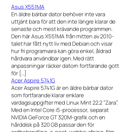
Asus X551MA
En äldre bärbar dator behöver inte vara
uttjänt bara för att den inte längre klarar de
senaste och mest krävande programmen.
Den här Asus X551MA från mitten av 2010-
talet har fått nytt liv med Debian och visar
hur fri programvara kan göra enkel, åldrad
hårdvara användbar igen. Med rätt
anpassningar räcker datorn fortfarande gott
för […]
Acer Aspire 5741G
Acer Aspire 5741G är en äldre bärbar dator
som fortfarande klarar enklare
vardagsuppgifter med Linux Mint 22.2 ”Zara”.
Med en Intel Core i5-processor, separat
NVIDIA GeForce GT 320M-grafik och en
hårddisk på 320 GB passar den för
ordbehandling, e-post, webbsurfning, film