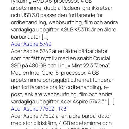
fyrkärnig AMD A6-processor, 4 GB
arbetsminne, dubbla Radeon-grafikkretsar
och USB 3.0 passar den fortfarande för
ordbehandling, webbsurfning, film och andra
vardagliga uppgifter. ASUS K53TK är en äldre
bärbar dator […]
Acer Aspire 5742
Acer Aspire 5742 är en äldre bärbar dator
som har fått nytt liv med en snabb Crucial
SSD på 480 GB och Linux Mint 22.3 ”Zena”.
Med en Intel Core i5-processor, 4 GB
arbetsminne och gigabit Ethernet fungerar
den fortfarande bra för ordbehandling, e-
post, enklare webbsurfning, film och andra
vardagliga uppgifter. Acer Aspire 5742 är […]
Acer Aspire 7750Z , 17,3″
Acer Aspire 7750Z är en äldre bärbar dator
med stor bildskärm, 4 GB arbetsminne och