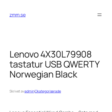
Hoppa
till
zmm.se
innehåll
Lenovo 4X30L79908
tastatur USB QWERTY
Norwegian Black
Skrivet av
admin
i
Okategoriserade