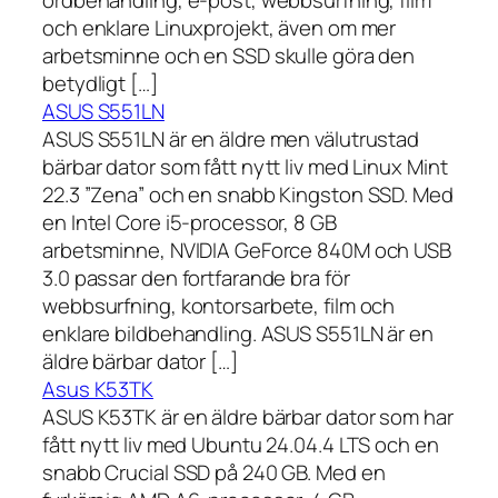
och enklare Linuxprojekt, även om mer
arbetsminne och en SSD skulle göra den
betydligt […]
ASUS S551LN
ASUS S551LN är en äldre men välutrustad
bärbar dator som fått nytt liv med Linux Mint
22.3 ”Zena” och en snabb Kingston SSD. Med
en Intel Core i5-processor, 8 GB
arbetsminne, NVIDIA GeForce 840M och USB
3.0 passar den fortfarande bra för
webbsurfning, kontorsarbete, film och
enklare bildbehandling. ASUS S551LN är en
äldre bärbar dator […]
Asus K53TK
ASUS K53TK är en äldre bärbar dator som har
fått nytt liv med Ubuntu 24.04.4 LTS och en
snabb Crucial SSD på 240 GB. Med en