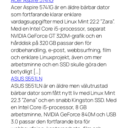
Acer Aspire 5741G är en äldre bärbar dator
som fortfarande klarar enklare
vardagsuppgifter med Linux Mint 22.2 ”Zara”.
Med en Intel Core i5-processor, separat
NVIDIA GeForce GT 320M-grafik och en
hårddisk på 320 GB passar den för
ordbehandling, e-post, webbsurfning, film
och enklare Linuxprojekt, även om mer
arbetsminne och en SSD skulle göra den
betydligt […]
ASUS S551LN
ASUS S551LN är en äldre men välutrustad
bärbar dator som fått nytt liv med Linux Mint
22.3 ”Zena” och en snabb Kingston SSD. Med
en Intel Core i5-processor, 8 GB
arbetsminne, NVIDIA GeForce 840M och USB
3.0 passar den fortfarande bra för