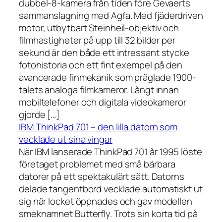
dubbel-8-kamera från tiden före Gevaerts
sammanslagning med Agfa. Med fjäderdriven
motor, utbytbart Steinheil-objektiv och
filmhastigheter på upp till 32 bilder per
sekund är den både ett intressant stycke
fotohistoria och ett fint exempel på den
avancerade finmekanik som präglade 1900-
talets analoga filmkameror. Långt innan
mobiltelefoner och digitala videokameror
gjorde […]
IBM ThinkPad 701 – den lilla datorn som
vecklade ut sina vingar
När IBM lanserade ThinkPad 701 år 1995 löste
företaget problemet med små bärbara
datorer på ett spektakulärt sätt. Datorns
delade tangentbord vecklade automatiskt ut
sig när locket öppnades och gav modellen
smeknamnet Butterfly. Trots sin korta tid på