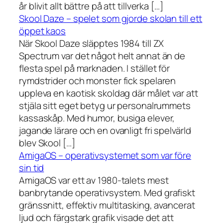
år blivit allt bättre på att tillverka […]
Skool Daze – spelet som gjorde skolan till ett
öppet kaos
När Skool Daze släpptes 1984 till ZX
Spectrum var det något helt annat än de
flesta spel på marknaden. I stället för
rymdstrider och monster fick spelaren
uppleva en kaotisk skoldag där målet var att
stjäla sitt eget betyg ur personalrummets
kassaskåp. Med humor, busiga elever,
jagande lärare och en ovanligt fri spelvärld
blev Skool […]
AmigaOS – operativsystemet som var före
sin tid
AmigaOS var ett av 1980-talets mest
banbrytande operativsystem. Med grafiskt
gränssnitt, effektiv multitasking, avancerat
ljud och färgstark grafik visade det att