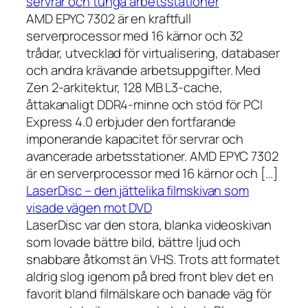
servrar och tunga arbetsstationer
AMD EPYC 7302 är en kraftfull
serverprocessor med 16 kärnor och 32
trådar, utvecklad för virtualisering, databaser
och andra krävande arbetsuppgifter. Med
Zen 2-arkitektur, 128 MB L3-cache,
åttakanaligt DDR4-minne och stöd för PCI
Express 4.0 erbjuder den fortfarande
imponerande kapacitet för servrar och
avancerade arbetsstationer. AMD EPYC 7302
är en serverprocessor med 16 kärnor och […]
LaserDisc – den jättelika filmskivan som
visade vägen mot DVD
LaserDisc var den stora, blanka videoskivan
som lovade bättre bild, bättre ljud och
snabbare åtkomst än VHS. Trots att formatet
aldrig slog igenom på bred front blev det en
favorit bland filmälskare och banade väg för