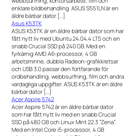
webbsurfning, kontorsarbete, film och
enklare bildbehandling. ASUS S551LN är en
äldre bärbar dator […]
Asus K53TK
ASUS K53TK är en äldre bärbar dator som har
fått nytt liv med Ubuntu 24.04.4 LTS och en
snabb Crucial SSD på 240 GB. Med en
fyrkärnig AMD A6-processor, 4 GB
arbetsminne, dubbla Radeon-grafikkretsar
och USB 3.0 passar den fortfarande för
ordbehandling, webbsurfning, film och andra
vardagliga uppgifter. ASUS K53TK är en äldre
bärbar dator […]
Acer Aspire 5742
Acer Aspire 5742 är en äldre bärbar dator
som har fått nytt liv med en snabb Crucial
SSD på 480 GB och Linux Mint 22.3 ”Zena”.
Med en Intel Core i5-processor, 4 GB