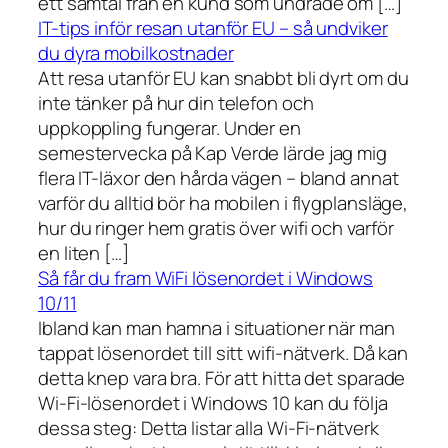
ett samtal från en kund som undrade om […]
IT-tips inför resan utanför EU – så undviker
du dyra mobilkostnader
Att resa utanför EU kan snabbt bli dyrt om du
inte tänker på hur din telefon och
uppkoppling fungerar. Under en
semestervecka på Kap Verde lärde jag mig
flera IT-läxor den hårda vägen – bland annat
varför du alltid bör ha mobilen i flygplansläge,
hur du ringer hem gratis över wifi och varför
en liten […]
Så får du fram WiFi lösenordet i Windows
10/11
Ibland kan man hamna i situationer när man
tappat lösenordet till sitt wifi-nätverk. Då kan
detta knep vara bra. För att hitta det sparade
Wi-Fi-lösenordet i Windows 10 kan du följa
dessa steg: Detta listar alla Wi-Fi-nätverk