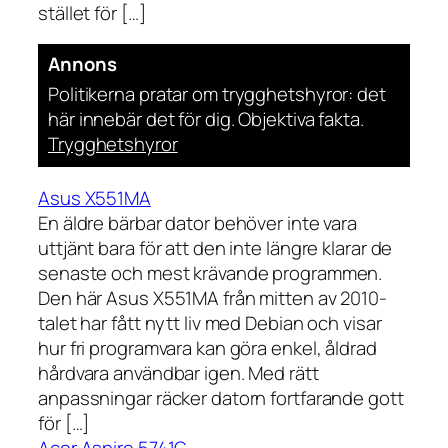
stället för […]
Annons
Politikerna pratar om trygghetshyror: det
här innebär det för dig. Objektiva fakta.
Trygghetshyror
Asus X551MA
En äldre bärbar dator behöver inte vara
uttjänt bara för att den inte längre klarar de
senaste och mest krävande programmen.
Den här Asus X551MA från mitten av 2010-
talet har fått nytt liv med Debian och visar
hur fri programvara kan göra enkel, åldrad
hårdvara användbar igen. Med rätt
anpassningar räcker datorn fortfarande gott
för […]
Acer Aspire 5741G