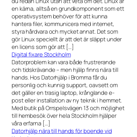
du redan Linux utan att veta om det. Linux är
en kärna, alltså en grundkomponent som ett
operativsystem behöver för att kunna
hantera filer, kommunicera med internet,
styra hårdvara och mycket annat. Det som
gör Linux speciellt är att det är släppt under
en licens som gör att […]
Digital fixare Stockholm
Datorproblem kan vara både frustrerande
och tidskrävande – men hjälp finns nära till
hands. Hos Datorhjälp i Bromma får du
personlig och kunnig support, oavsett om
det gäller en trasig laptop, krånglande e-
post eller installation av ny teknik i hemmet.
Med butik på Orrspelsvägen 13 och möjlighet
till hembesök över hela Stockholm hjälper
våra erfarna […]
Datorhjälp nära till hands för boende vid