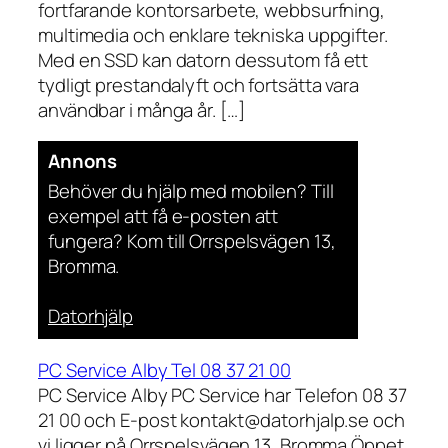
fortfarande kontorsarbete, webbsurfning,
multimedia och enklare tekniska uppgifter.
Med en SSD kan datorn dessutom få ett
tydligt prestandalyft och fortsätta vara
användbar i många år. […]
Annons
Behöver du hjälp med mobilen? Till
exempel att få e-posten att
fungera? Kom till Orrspelsvägen 13,
Bromma.
Datorhjälp
PC Service Alby Tel 08 37 21 00
PC Service Alby PC Service har Telefon 08 37
21 00 och E-post kontakt@datorhjalp.se och
vi ligger på Orrspelsvägen 13, Bromma Öppet