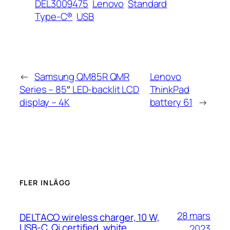
DEL3009475
Lenovo
Standard
Type-C®
USB
←
Samsung QM85R QMR
Lenovo
Series – 85″ LED-backlit LCD
ThinkPad
display – 4K
battery 61
→
FLER INLÄGG
28 mars
DELTACO wireless charger, 10 W,
USB-C, Qi certified, white
2023