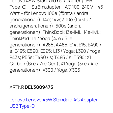
Lenovo 45W Standard nätadapter (USB
Type-C) – Strömadapter – AC 100-240 V – 45
Watt – för Lenovo 100e (första / andra
generationen); 14e; 14w; 300e (första /
andra generationen); 500e (andra
generationen); ThinkBook 13s-IML; 14s-IML;
ThinkPad 11e / Yoga (4: e / 5: e
generationen); A285; A485; E14; E15; E490 /
s; E495; E590; E595; L13 / Yoga; L390 / Yoga;
P43s; P53s; T490 / s; T495 / s; T590; X1
Carbon (6: e / 7: e Gen); X1 Yoga (3: e / 4: e
generationen); X390 / Yoga; X395
ARTNR
DEL3009475
Lenovo Lenovo 45W Standard AC Adapter
USB Type-C