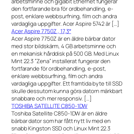
arbetsminne och gigabit Ethernet fungerar
den fortfarande bra för ordbehandling, e-
post, enklare webbsurfning, film och andra
vardagliga uppgifter. Acer Aspire 5742 är […]
Acer Aspire 7750Z , 17,3″
Acer Aspire 7750Z är en äldre bärbar dator
med stor bildskärm, 4 GB arbetsminne och
en mekanisk hårddisk på 500 GB. Med Linux
Mint 22.3 ”Zena” installerat fungerar den
fortfarande för ordbehandling, e-post,
enklare webbsurfning, film och andra
vardagliga uppgifter. Ett framtida byte till SSD
skulle dessutom kunna göra datorn märkbart
snabbare och mer responsiv. […]
TOSHIBA SATELLITE C850-1DW
Toshiba Satellite C850-1DW är en äldre
bärbar dator som har fått nytt liv med en
snabb Kingston SSD och Linux Mint 22.3