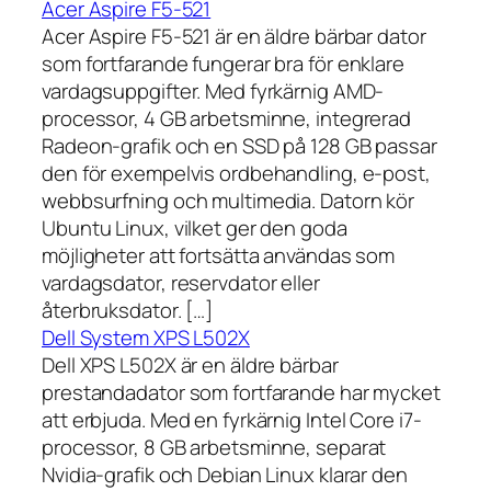
Acer Aspire F5-521
Acer Aspire F5-521 är en äldre bärbar dator
som fortfarande fungerar bra för enklare
vardagsuppgifter. Med fyrkärnig AMD-
processor, 4 GB arbetsminne, integrerad
Radeon-grafik och en SSD på 128 GB passar
den för exempelvis ordbehandling, e-post,
webbsurfning och multimedia. Datorn kör
Ubuntu Linux, vilket ger den goda
möjligheter att fortsätta användas som
vardagsdator, reservdator eller
återbruksdator. […]
Dell System XPS L502X
Dell XPS L502X är en äldre bärbar
prestandadator som fortfarande har mycket
att erbjuda. Med en fyrkärnig Intel Core i7-
processor, 8 GB arbetsminne, separat
Nvidia-grafik och Debian Linux klarar den