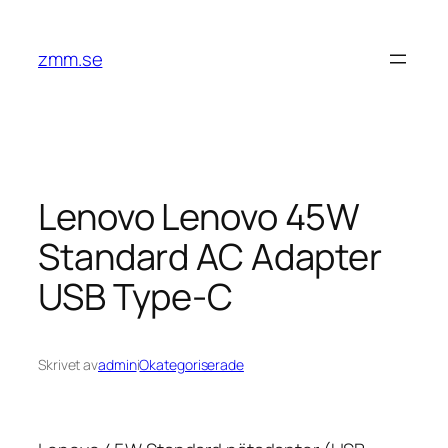
Hoppa
till
zmm.se
innehåll
Lenovo Lenovo 45W
Standard AC Adapter
USB Type-C
Skrivet av
admin
i
Okategoriserade