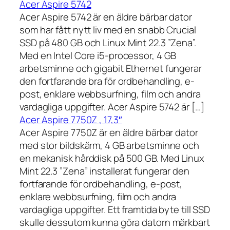
Acer Aspire 5742
Acer Aspire 5742 är en äldre bärbar dator
som har fått nytt liv med en snabb Crucial
SSD på 480 GB och Linux Mint 22.3 ”Zena”.
Med en Intel Core i5-processor, 4 GB
arbetsminne och gigabit Ethernet fungerar
den fortfarande bra för ordbehandling, e-
post, enklare webbsurfning, film och andra
vardagliga uppgifter. Acer Aspire 5742 är […]
Acer Aspire 7750Z , 17,3″
Acer Aspire 7750Z är en äldre bärbar dator
med stor bildskärm, 4 GB arbetsminne och
en mekanisk hårddisk på 500 GB. Med Linux
Mint 22.3 ”Zena” installerat fungerar den
fortfarande för ordbehandling, e-post,
enklare webbsurfning, film och andra
vardagliga uppgifter. Ett framtida byte till SSD
skulle dessutom kunna göra datorn märkbart