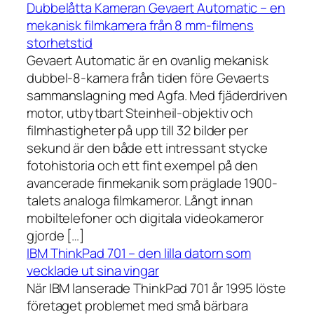
Dubbelåtta Kameran Gevaert Automatic – en
mekanisk filmkamera från 8 mm-filmens
storhetstid
Gevaert Automatic är en ovanlig mekanisk
dubbel-8-kamera från tiden före Gevaerts
sammanslagning med Agfa. Med fjäderdriven
motor, utbytbart Steinheil-objektiv och
filmhastigheter på upp till 32 bilder per
sekund är den både ett intressant stycke
fotohistoria och ett fint exempel på den
avancerade finmekanik som präglade 1900-
talets analoga filmkameror. Långt innan
mobiltelefoner och digitala videokameror
gjorde […]
IBM ThinkPad 701 – den lilla datorn som
vecklade ut sina vingar
När IBM lanserade ThinkPad 701 år 1995 löste
företaget problemet med små bärbara