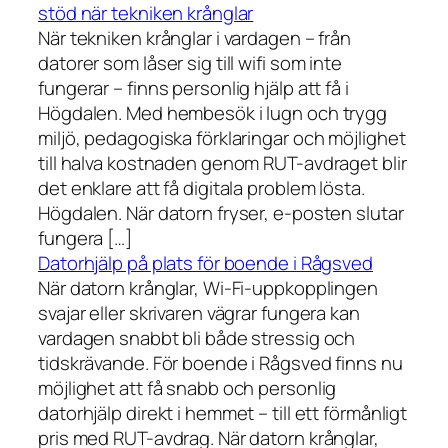
stöd när tekniken krånglar
När tekniken krånglar i vardagen – från
datorer som låser sig till wifi som inte
fungerar – finns personlig hjälp att få i
Högdalen. Med hembesök i lugn och trygg
miljö, pedagogiska förklaringar och möjlighet
till halva kostnaden genom RUT-avdraget blir
det enklare att få digitala problem lösta.
Högdalen. När datorn fryser, e-posten slutar
fungera […]
Datorhjälp på plats för boende i Rågsved
När datorn krånglar, Wi-Fi-uppkopplingen
svajar eller skrivaren vägrar fungera kan
vardagen snabbt bli både stressig och
tidskrävande. För boende i Rågsved finns nu
möjlighet att få snabb och personlig
datorhjälp direkt i hemmet – till ett förmånligt
pris med RUT-avdrag. När datorn krånglar,