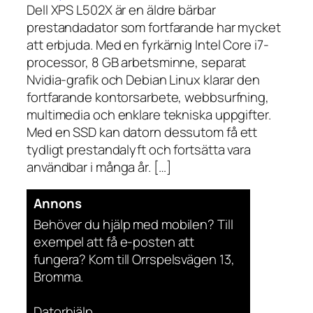
Dell XPS L502X är en äldre bärbar
prestandadator som fortfarande har mycket
att erbjuda. Med en fyrkärnig Intel Core i7-
processor, 8 GB arbetsminne, separat
Nvidia-grafik och Debian Linux klarar den
fortfarande kontorsarbete, webbsurfning,
multimedia och enklare tekniska uppgifter.
Med en SSD kan datorn dessutom få ett
tydligt prestandalyft och fortsätta vara
användbar i många år. […]
Annons
Behöver du hjälp med mobilen? Till
exempel att få e-posten att
fungera? Kom till Orrspelsvägen 13,
Bromma.
Datorhjälp