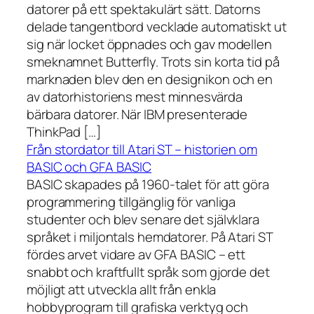
datorer på ett spektakulärt sätt. Datorns
delade tangentbord vecklade automatiskt ut
sig när locket öppnades och gav modellen
smeknamnet Butterfly. Trots sin korta tid på
marknaden blev den en designikon och en
av datorhistoriens mest minnesvärda
bärbara datorer. När IBM presenterade
ThinkPad […]
Från stordator till Atari ST – historien om
BASIC och GFA BASIC
BASIC skapades på 1960-talet för att göra
programmering tillgänglig för vanliga
studenter och blev senare det självklara
språket i miljontals hemdatorer. På Atari ST
fördes arvet vidare av GFA BASIC – ett
snabbt och kraftfullt språk som gjorde det
möjligt att utveckla allt från enkla
hobbyprogram till grafiska verktyg och