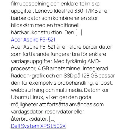
filmuppspelning och enklare tekniska
uppgifter. Lenovo IdeaPad 330-17IKB är en
bärbar dator som kombinerar en stor
bildskärm med en traditionell
hårdvarukonstruktion. Den […]
Acer Aspire F5-521
Acer Aspire F5-521 är en äldre bärbar dator
som fortfarande fungerar bra för enklare
vardagsuppgifter. Med fyrkärnig AMD-
processor, 4 GB arbetsminne, integrerad
Radeon-grafik och en SSD på 128 GB passar
den för exempelvis ordbehandling, e-post,
webbsurfning och multimedia. Datorn kör
Ubuntu Linux, vilket ger den goda
möjligheter att fortsätta användas som
vardagsdator, reservdator eller
återbruksdator. […]
Dell System XPS L502X