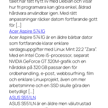
talet har fått nytt liv med Debian och visar
hur fri programvara kan göra enkel, åldrad
hårdvara användbar igen. Med rätt
anpassningar räcker datorn fortfarande gott
för […]
Acer Aspire 5741G
Acer Aspire 5741G är en äldre bärbar dator
som fortfarande klarar enklare
vardagsuppgifter med Linux Mint 22.2 ”Zara”.
Med en Intel Core i5-processor, separat
NVIDIA GeForce GT 320M-grafik och en
hårddisk på 320 GB passar den för
ordbehandling, e-post, webbsurfning, film
och enklare Linuxprojekt, även om mer
arbetsminne och en SSD skulle göra den
betydligt […]
ASUS S551LN
ASUS S551LN är en äldre men välutrustad