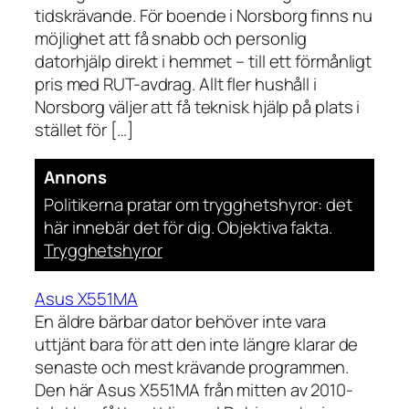
tidskrävande. För boende i Norsborg finns nu
möjlighet att få snabb och personlig
datorhjälp direkt i hemmet – till ett förmånligt
pris med RUT-avdrag. Allt fler hushåll i
Norsborg väljer att få teknisk hjälp på plats i
stället för […]
Annons
Politikerna pratar om trygghetshyror: det
här innebär det för dig. Objektiva fakta.
Trygghetshyror
Asus X551MA
En äldre bärbar dator behöver inte vara
uttjänt bara för att den inte längre klarar de
senaste och mest krävande programmen.
Den här Asus X551MA från mitten av 2010-