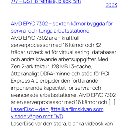
7/7 – GST18 female, black, 5m
2023
AMD EPYC 7302 – sexton kärnor byggda för
servrar och tunga arbetsstationer
AMD EPYC 7302 är en kraftfull
serverprocessor med 16 kärnor och 32
trådar, utvecklad för virtualisering, databaser
och andra krävande arbetsuppgifter. Med
Zen 2-arkitektur, 128 MB L3-cache,
åttakanaligt DDR4-minne och stöd för PCI
Express 4.0 erbjuder den fortfarande
imponerande kapacitet för servrar och
avancerade arbetsstationer. AMD EPYC 7302
är en serverprocessor med 16 kärnor och […]
LaserDisc – den jättelika filmskivan som
visade vägen mot DVD
LaserDisc var den stora, blanka videoskivan