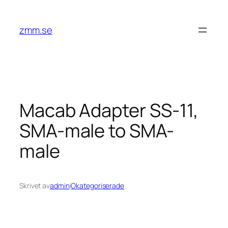
Hoppa
till
zmm.se
innehåll
Macab Adapter SS-11,
SMA-male to SMA-
male
Skrivet av
admin
i
Okategoriserade