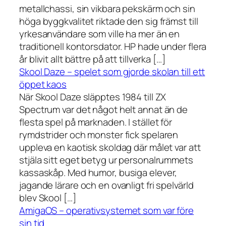
metallchassi, sin vikbara pekskärm och sin
höga byggkvalitet riktade den sig främst till
yrkesanvändare som ville ha mer än en
traditionell kontorsdator. HP hade under flera
år blivit allt bättre på att tillverka […]
Skool Daze – spelet som gjorde skolan till ett
öppet kaos
När Skool Daze släpptes 1984 till ZX
Spectrum var det något helt annat än de
flesta spel på marknaden. I stället för
rymdstrider och monster fick spelaren
uppleva en kaotisk skoldag där målet var att
stjäla sitt eget betyg ur personalrummets
kassaskåp. Med humor, busiga elever,
jagande lärare och en ovanligt fri spelvärld
blev Skool […]
AmigaOS – operativsystemet som var före
sin tid