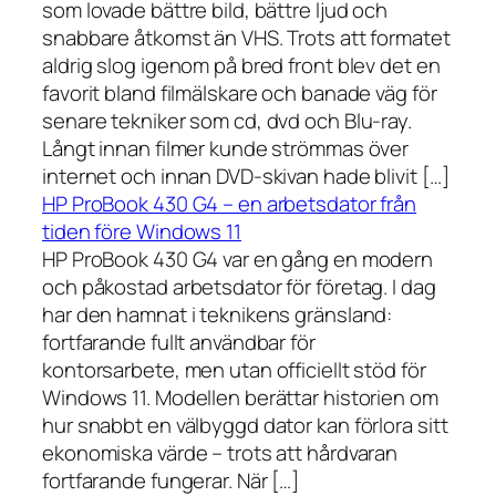
som lovade bättre bild, bättre ljud och
snabbare åtkomst än VHS. Trots att formatet
aldrig slog igenom på bred front blev det en
favorit bland filmälskare och banade väg för
senare tekniker som cd, dvd och Blu-ray.
Långt innan filmer kunde strömmas över
internet och innan DVD-skivan hade blivit […]
HP ProBook 430 G4 – en arbetsdator från
tiden före Windows 11
HP ProBook 430 G4 var en gång en modern
och påkostad arbetsdator för företag. I dag
har den hamnat i teknikens gränsland:
fortfarande fullt användbar för
kontorsarbete, men utan officiellt stöd för
Windows 11. Modellen berättar historien om
hur snabbt en välbyggd dator kan förlora sitt
ekonomiska värde – trots att hårdvaran
fortfarande fungerar. När […]