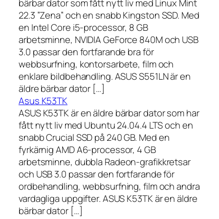
bärbar dator som fått nytt liv med Linux Mint
22.3 ”Zena” och en snabb Kingston SSD. Med
en Intel Core i5-processor, 8 GB
arbetsminne, NVIDIA GeForce 840M och USB
3.0 passar den fortfarande bra för
webbsurfning, kontorsarbete, film och
enklare bildbehandling. ASUS S551LN är en
äldre bärbar dator […]
Asus K53TK
ASUS K53TK är en äldre bärbar dator som har
fått nytt liv med Ubuntu 24.04.4 LTS och en
snabb Crucial SSD på 240 GB. Med en
fyrkärnig AMD A6-processor, 4 GB
arbetsminne, dubbla Radeon-grafikkretsar
och USB 3.0 passar den fortfarande för
ordbehandling, webbsurfning, film och andra
vardagliga uppgifter. ASUS K53TK är en äldre
bärbar dator […]