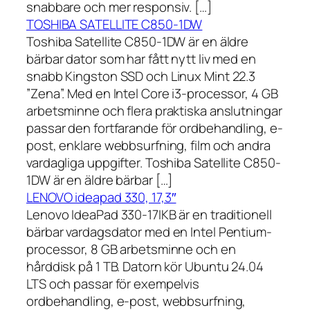
snabbare och mer responsiv. […]
TOSHIBA SATELLITE C850-1DW
Toshiba Satellite C850-1DW är en äldre
bärbar dator som har fått nytt liv med en
snabb Kingston SSD och Linux Mint 22.3
”Zena”. Med en Intel Core i3-processor, 4 GB
arbetsminne och flera praktiska anslutningar
passar den fortfarande för ordbehandling, e-
post, enklare webbsurfning, film och andra
vardagliga uppgifter. Toshiba Satellite C850-
1DW är en äldre bärbar […]
LENOVO ideapad 330, 17,3″
Lenovo IdeaPad 330-17IKB är en traditionell
bärbar vardagsdator med en Intel Pentium-
processor, 8 GB arbetsminne och en
hårddisk på 1 TB. Datorn kör Ubuntu 24.04
LTS och passar för exempelvis
ordbehandling, e-post, webbsurfning,