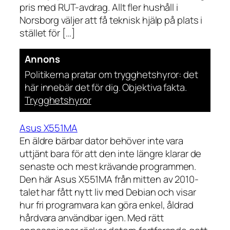
pris med RUT-avdrag. Allt fler hushåll i
Norsborg väljer att få teknisk hjälp på plats i
stället för […]
Annons
Politikerna pratar om trygghetshyror: det
här innebär det för dig. Objektiva fakta.
Trygghetshyror
Asus X551MA
En äldre bärbar dator behöver inte vara
uttjänt bara för att den inte längre klarar de
senaste och mest krävande programmen.
Den här Asus X551MA från mitten av 2010-
talet har fått nytt liv med Debian och visar
hur fri programvara kan göra enkel, åldrad
hårdvara användbar igen. Med rätt