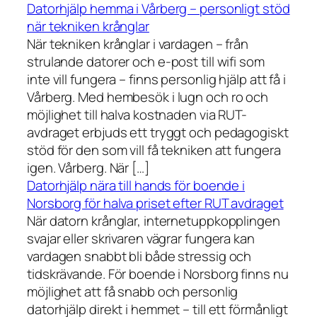
Datorhjälp hemma i Vårberg – personligt stöd
när tekniken krånglar
När tekniken krånglar i vardagen – från
strulande datorer och e-post till wifi som
inte vill fungera – finns personlig hjälp att få i
Vårberg. Med hembesök i lugn och ro och
möjlighet till halva kostnaden via RUT-
avdraget erbjuds ett tryggt och pedagogiskt
stöd för den som vill få tekniken att fungera
igen. Vårberg. När […]
Datorhjälp nära till hands för boende i
Norsborg för halva priset efter RUT avdraget
När datorn krånglar, internetuppkopplingen
svajar eller skrivaren vägrar fungera kan
vardagen snabbt bli både stressig och
tidskrävande. För boende i Norsborg finns nu
möjlighet att få snabb och personlig
datorhjälp direkt i hemmet – till ett förmånligt