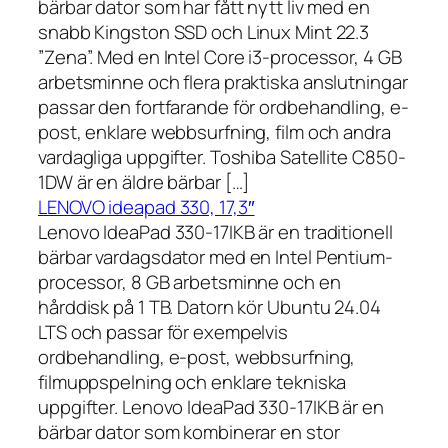
bärbar dator som har fått nytt liv med en
snabb Kingston SSD och Linux Mint 22.3
”Zena”. Med en Intel Core i3-processor, 4 GB
arbetsminne och flera praktiska anslutningar
passar den fortfarande för ordbehandling, e-
post, enklare webbsurfning, film och andra
vardagliga uppgifter. Toshiba Satellite C850-
1DW är en äldre bärbar […]
LENOVO ideapad 330, 17,3″
Lenovo IdeaPad 330-17IKB är en traditionell
bärbar vardagsdator med en Intel Pentium-
processor, 8 GB arbetsminne och en
hårddisk på 1 TB. Datorn kör Ubuntu 24.04
LTS och passar för exempelvis
ordbehandling, e-post, webbsurfning,
filmuppspelning och enklare tekniska
uppgifter. Lenovo IdeaPad 330-17IKB är en
bärbar dator som kombinerar en stor