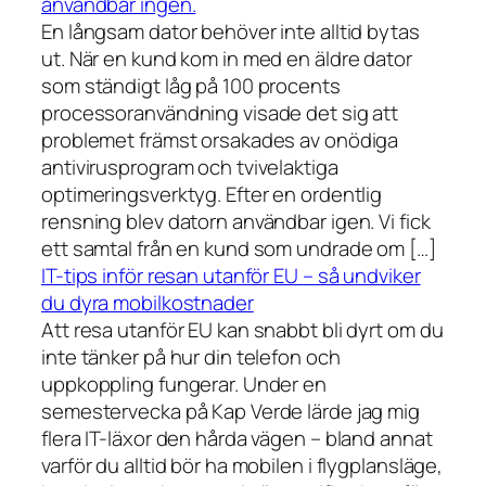
användbar ingen.
En långsam dator behöver inte alltid bytas
ut. När en kund kom in med en äldre dator
som ständigt låg på 100 procents
processoranvändning visade det sig att
problemet främst orsakades av onödiga
antivirusprogram och tvivelaktiga
optimeringsverktyg. Efter en ordentlig
rensning blev datorn användbar igen. Vi fick
ett samtal från en kund som undrade om […]
IT-tips inför resan utanför EU – så undviker
du dyra mobilkostnader
Att resa utanför EU kan snabbt bli dyrt om du
inte tänker på hur din telefon och
uppkoppling fungerar. Under en
semestervecka på Kap Verde lärde jag mig
flera IT-läxor den hårda vägen – bland annat
varför du alltid bör ha mobilen i flygplansläge,