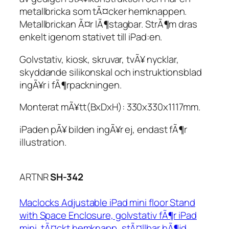
metallbricka som tÃ¤cker hemknappen.
Metallbrickan Ã¤r lÃ¶stagbar. StrÃ¶m dras
enkelt igenom stativet till iPad:en.
Golvstativ, kiosk, skruvar, tvÃ¥ nycklar,
skyddande silikonskal och instruktionsblad
ingÃ¥r i fÃ¶rpackningen.
Monterat mÃ¥tt(BxDxH): 330x330x1117mm.
iPaden pÃ¥ bilden ingÃ¥r ej, endast fÃ¶r
illustration.
ARTNR
SH-342
Maclocks Adjustable iPad mini floor Stand
with Space Enclosure, golvstativ fÃ¶r iPad
mini, tÃ¤ckt hemknapp, stÃ¤llbar hÃ¶jd,