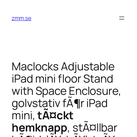
Hoppa
till
zmm.se
innehåll
Maclocks Adjustable
iPad mini floor Stand
with Space Enclosure,
golvstativ fÃ¶r iPad
mini,
tÃ¤ckt
hemknapp
, stÃ¤llbar