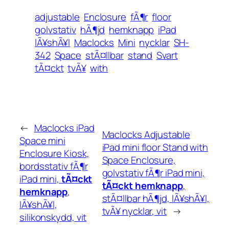
adjustable
Enclosure
fÃ¶r
floor
golvstativ
hÃ¶jd
hemknapp
iPad
lÃ¥shÃ¥l
Maclocks
Mini
nycklar
SH-
342
Space
stÃ¤llbar
stand
Svart
tÃ¤ckt
tvÃ¥
with
←
Maclocks iPad
Maclocks Adjustable
Space mini
iPad mini floor Stand with
Enclosure Kiosk,
Space Enclosure,
bordsstativ fÃ¶r
golvstativ fÃ¶r iPad mini,
iPad mini,
tÃ¤ckt
tÃ¤ckt hemknapp
,
hemknapp
,
stÃ¤llbar hÃ¶jd, lÃ¥shÃ¥l,
lÃ¥shÃ¥l,
tvÃ¥ nycklar, vit
→
silikonskydd, vit