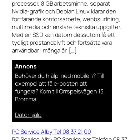
processor, 8 GB arbetsminne, separat
Nvidia-grafik och Debian Linux klarar den
fortfarande kontorsarbete, webbsurfning,
multimedia och enklare tekniska uppgifter.
Med en SSD kan datorn dessutom få ett
tydligt prestandalyft och fortsätta vara
användbar i många år. […]
Annons
Behöver du hjälp med mobilen? Till
exempel att få e-posten att
fungera? Kom till Orrspelsvägen 13,
Bromma.
Datorhjälp
PC Service Alby Tel 08 37 21 00
PC Service Alby PC Service har Telefon 08 37