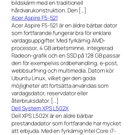
bildskärm med en traditionell
hårdvarukonstruktion. Den […]
Acer Aspire F5-521
Acer Aspire F5-521 är en äldre bärbar dator
som fortfarande fungerar bra för enklare
vardagsuppgifter. Med fyrkärnig AMD-
processor, 4 GB arbetsminne, integrerad
Radeon-grafik och en SSD på 128 GB passar
den för exempelvis ordbehandling, e-post,
webbsurfning och multimedia. Datorn kör
Ubuntu Linux, vilket ger den goda
möjligheter att fortsätta användas som
vardagsdator, reservdator eller
återbruksdator. […]
Dell System XPS L502X
Dell XPS L502X är en äldre bärbar
prestandadator som fortfarande har mycket
att erbjuda. Med en fyrkärnig Intel Core i7-