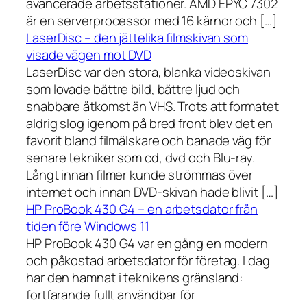
avancerade arbetsstationer. AMD EPYC 7302
är en serverprocessor med 16 kärnor och […]
LaserDisc – den jättelika filmskivan som
visade vägen mot DVD
LaserDisc var den stora, blanka videoskivan
som lovade bättre bild, bättre ljud och
snabbare åtkomst än VHS. Trots att formatet
aldrig slog igenom på bred front blev det en
favorit bland filmälskare och banade väg för
senare tekniker som cd, dvd och Blu-ray.
Långt innan filmer kunde strömmas över
internet och innan DVD-skivan hade blivit […]
HP ProBook 430 G4 – en arbetsdator från
tiden före Windows 11
HP ProBook 430 G4 var en gång en modern
och påkostad arbetsdator för företag. I dag
har den hamnat i teknikens gränsland:
fortfarande fullt användbar för