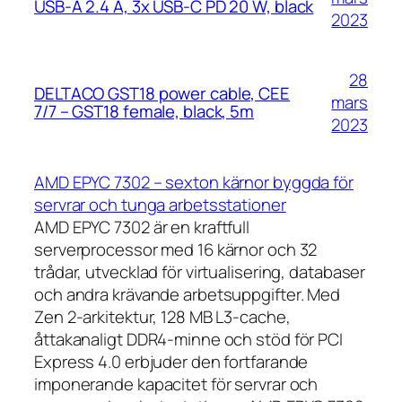
USB-A 2.4 A, 3x USB-C PD 20 W, black
2023
28
DELTACO GST18 power cable, CEE
mars
7/7 – GST18 female, black, 5m
2023
AMD EPYC 7302 – sexton kärnor byggda för
servrar och tunga arbetsstationer
AMD EPYC 7302 är en kraftfull
serverprocessor med 16 kärnor och 32
trådar, utvecklad för virtualisering, databaser
och andra krävande arbetsuppgifter. Med
Zen 2-arkitektur, 128 MB L3-cache,
åttakanaligt DDR4-minne och stöd för PCI
Express 4.0 erbjuder den fortfarande
imponerande kapacitet för servrar och