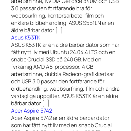
arbetsminne, NVIDIA GeForce 840M och USB
3.0 passar den fortfarande bra för
webbsurfning, kontorsarbete, film och
enklare bildbehandling. ASUS S551LN är en
äldre bärbar dator […]
Asus K53TK
ASUS K53TK är en äldre bärbar dator som har
fått nytt liv med Ubuntu 24.04.4 LTS och en
snabb Crucial SSD på 240 GB. Med en
fyrkärnig AMD A6-processor, 4 GB
arbetsminne, dubbla Radeon-grafikkretsar
och USB 3.0 passar den fortfarande för
ordbehandling, webbsurfning, film och andra
vardagliga uppgifter. ASUS K53TK är en äldre
bärbar dator […]
Acer Aspire 5742
Acer Aspire 5742 är en äldre bärbar dator
som har fått nytt liv med en snabb Crucial