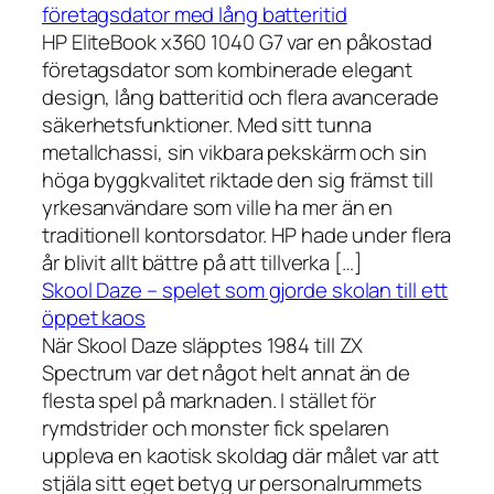
företagsdator med lång batteritid
HP EliteBook x360 1040 G7 var en påkostad
företagsdator som kombinerade elegant
design, lång batteritid och flera avancerade
säkerhetsfunktioner. Med sitt tunna
metallchassi, sin vikbara pekskärm och sin
höga byggkvalitet riktade den sig främst till
yrkesanvändare som ville ha mer än en
traditionell kontorsdator. HP hade under flera
år blivit allt bättre på att tillverka […]
Skool Daze – spelet som gjorde skolan till ett
öppet kaos
När Skool Daze släpptes 1984 till ZX
Spectrum var det något helt annat än de
flesta spel på marknaden. I stället för
rymdstrider och monster fick spelaren
uppleva en kaotisk skoldag där målet var att
stjäla sitt eget betyg ur personalrummets