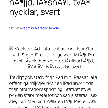
hÃ¶jd, lÃ¥shÃ¥l, tvÃ¥
nycklar, svart
Skrivet av
admin
i
Okategoriserade
Trevligt golvstativ fÃ¶r iPad mini. Passar i alla
offentliga miljÃ¶er dÃ¤r en iPad anvÃ¤nds
fÃ¶r informationsspridning. Stativet stÃ¥r
pÃ¥ en stabil metallfot och kan justeras i sex
steg om 2,54 cm. HÃ¥llaren fÃ¶r iPad:en Ã¤r
av gedigen stÃ¥lkonstruktion och har en