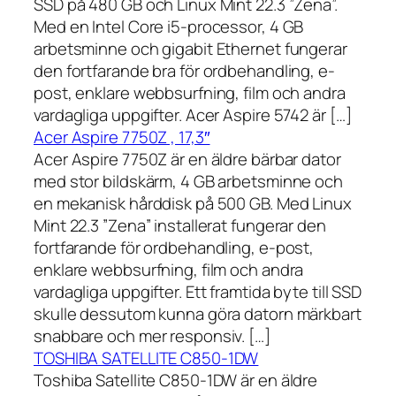
SSD på 480 GB och Linux Mint 22.3 ”Zena”.
Med en Intel Core i5-processor, 4 GB
arbetsminne och gigabit Ethernet fungerar
den fortfarande bra för ordbehandling, e-
post, enklare webbsurfning, film och andra
vardagliga uppgifter. Acer Aspire 5742 är […]
Acer Aspire 7750Z , 17,3″
Acer Aspire 7750Z är en äldre bärbar dator
med stor bildskärm, 4 GB arbetsminne och
en mekanisk hårddisk på 500 GB. Med Linux
Mint 22.3 ”Zena” installerat fungerar den
fortfarande för ordbehandling, e-post,
enklare webbsurfning, film och andra
vardagliga uppgifter. Ett framtida byte till SSD
skulle dessutom kunna göra datorn märkbart
snabbare och mer responsiv. […]
TOSHIBA SATELLITE C850-1DW
Toshiba Satellite C850-1DW är en äldre