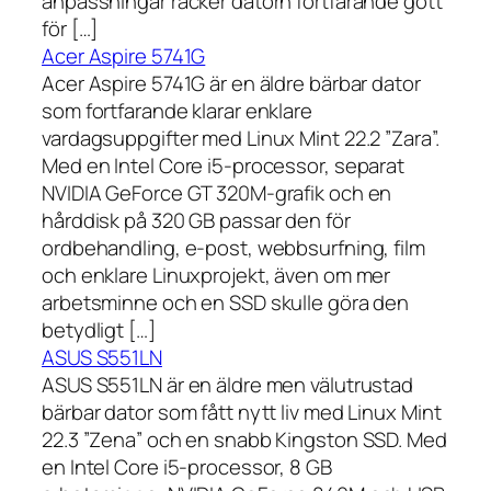
anpassningar räcker datorn fortfarande gott
för […]
Acer Aspire 5741G
Acer Aspire 5741G är en äldre bärbar dator
som fortfarande klarar enklare
vardagsuppgifter med Linux Mint 22.2 ”Zara”.
Med en Intel Core i5-processor, separat
NVIDIA GeForce GT 320M-grafik och en
hårddisk på 320 GB passar den för
ordbehandling, e-post, webbsurfning, film
och enklare Linuxprojekt, även om mer
arbetsminne och en SSD skulle göra den
betydligt […]
ASUS S551LN
ASUS S551LN är en äldre men välutrustad
bärbar dator som fått nytt liv med Linux Mint
22.3 ”Zena” och en snabb Kingston SSD. Med
en Intel Core i5-processor, 8 GB