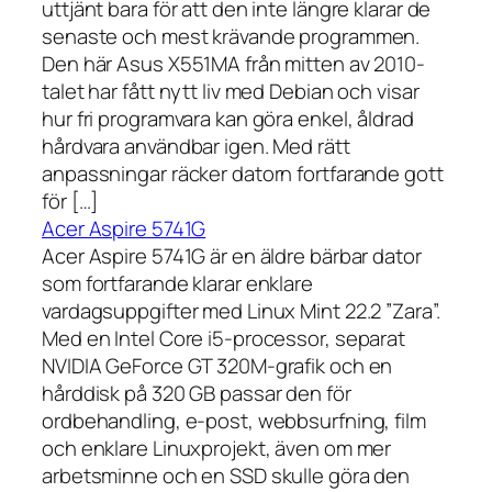
uttjänt bara för att den inte längre klarar de
senaste och mest krävande programmen.
Den här Asus X551MA från mitten av 2010-
talet har fått nytt liv med Debian och visar
hur fri programvara kan göra enkel, åldrad
hårdvara användbar igen. Med rätt
anpassningar räcker datorn fortfarande gott
för […]
Acer Aspire 5741G
Acer Aspire 5741G är en äldre bärbar dator
som fortfarande klarar enklare
vardagsuppgifter med Linux Mint 22.2 ”Zara”.
Med en Intel Core i5-processor, separat
NVIDIA GeForce GT 320M-grafik och en
hårddisk på 320 GB passar den för
ordbehandling, e-post, webbsurfning, film
och enklare Linuxprojekt, även om mer
arbetsminne och en SSD skulle göra den