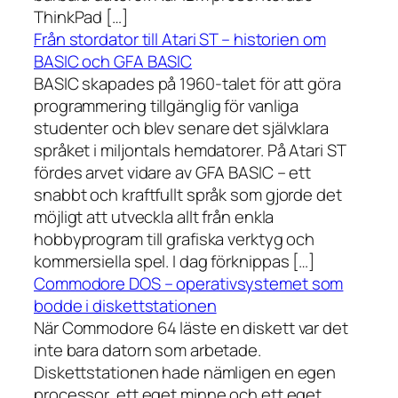
ThinkPad […]
Från stordator till Atari ST – historien om
BASIC och GFA BASIC
BASIC skapades på 1960-talet för att göra
programmering tillgänglig för vanliga
studenter och blev senare det självklara
språket i miljontals hemdatorer. På Atari ST
fördes arvet vidare av GFA BASIC – ett
snabbt och kraftfullt språk som gjorde det
möjligt att utveckla allt från enkla
hobbyprogram till grafiska verktyg och
kommersiella spel. I dag förknippas […]
Commodore DOS – operativsystemet som
bodde i diskettstationen
När Commodore 64 läste en diskett var det
inte bara datorn som arbetade.
Diskettstationen hade nämligen en egen
processor, ett eget minne och ett eget