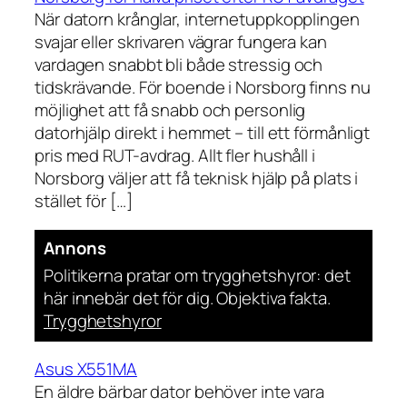
När datorn krånglar, internetuppkopplingen
svajar eller skrivaren vägrar fungera kan
vardagen snabbt bli både stressig och
tidskrävande. För boende i Norsborg finns nu
möjlighet att få snabb och personlig
datorhjälp direkt i hemmet – till ett förmånligt
pris med RUT-avdrag. Allt fler hushåll i
Norsborg väljer att få teknisk hjälp på plats i
stället för […]
Annons
Politikerna pratar om trygghetshyror: det
här innebär det för dig. Objektiva fakta.
Trygghetshyror
Asus X551MA
En äldre bärbar dator behöver inte vara