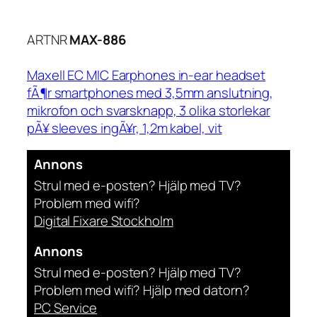
ARTNR
MAX-886
Maxell EC MIC Earphones in-ear headset
fÃ¶r smartphones med 3,5mm anslutning,
mikrofon och svarsknapp, 3 olika storlekar
pÃ¥ sleeves ingÃ¥r, 1,2m kabel, vit
Annons
Strul med e-posten? Hjälp med TV?
Problem med wifi?
Digital Fixare Stockholm
Annons
Strul med e-posten? Hjälp med TV?
Problem med wifi? Hjälp med datorn?
PC Service