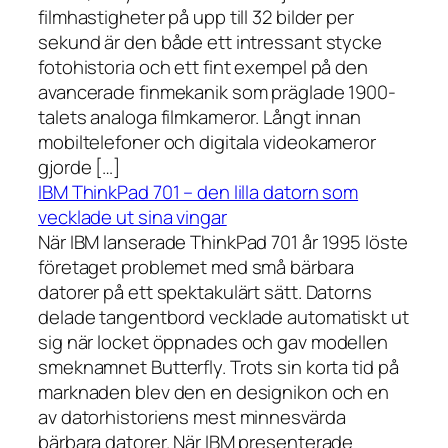
filmhastigheter på upp till 32 bilder per
sekund är den både ett intressant stycke
fotohistoria och ett fint exempel på den
avancerade finmekanik som präglade 1900-
talets analoga filmkameror. Långt innan
mobiltelefoner och digitala videokameror
gjorde […]
IBM ThinkPad 701 – den lilla datorn som
vecklade ut sina vingar
När IBM lanserade ThinkPad 701 år 1995 löste
företaget problemet med små bärbara
datorer på ett spektakulärt sätt. Datorns
delade tangentbord vecklade automatiskt ut
sig när locket öppnades och gav modellen
smeknamnet Butterfly. Trots sin korta tid på
marknaden blev den en designikon och en
av datorhistoriens mest minnesvärda
bärbara datorer. När IBM presenterade