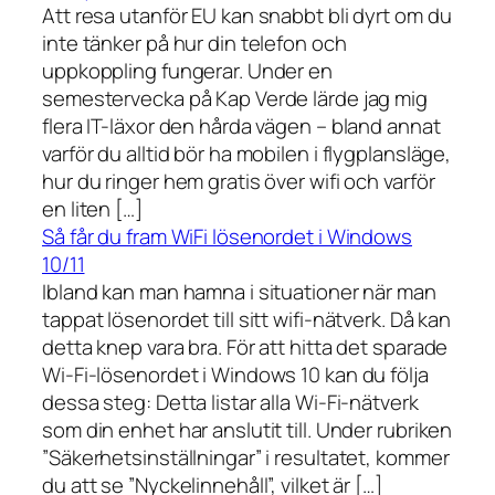
Att resa utanför EU kan snabbt bli dyrt om du
inte tänker på hur din telefon och
uppkoppling fungerar. Under en
semestervecka på Kap Verde lärde jag mig
flera IT-läxor den hårda vägen – bland annat
varför du alltid bör ha mobilen i flygplansläge,
hur du ringer hem gratis över wifi och varför
en liten […]
Så får du fram WiFi lösenordet i Windows
10/11
Ibland kan man hamna i situationer när man
tappat lösenordet till sitt wifi-nätverk. Då kan
detta knep vara bra. För att hitta det sparade
Wi-Fi-lösenordet i Windows 10 kan du följa
dessa steg: Detta listar alla Wi-Fi-nätverk
som din enhet har anslutit till. Under rubriken
”Säkerhetsinställningar” i resultatet, kommer
du att se ”Nyckelinnehåll”, vilket är […]