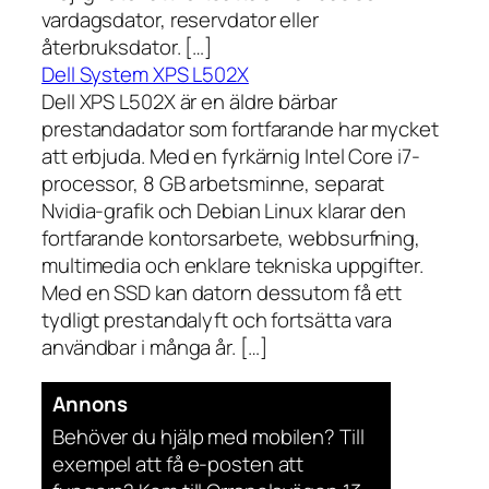
vardagsdator, reservdator eller
återbruksdator. […]
Dell System XPS L502X
Dell XPS L502X är en äldre bärbar
prestandadator som fortfarande har mycket
att erbjuda. Med en fyrkärnig Intel Core i7-
processor, 8 GB arbetsminne, separat
Nvidia-grafik och Debian Linux klarar den
fortfarande kontorsarbete, webbsurfning,
multimedia och enklare tekniska uppgifter.
Med en SSD kan datorn dessutom få ett
tydligt prestandalyft och fortsätta vara
användbar i många år. […]
Annons
Behöver du hjälp med mobilen? Till
exempel att få e-posten att