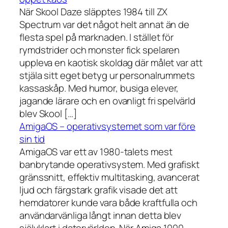
När Skool Daze släpptes 1984 till ZX
Spectrum var det något helt annat än de
flesta spel på marknaden. I stället för
rymdstrider och monster fick spelaren
uppleva en kaotisk skoldag där målet var att
stjäla sitt eget betyg ur personalrummets
kassaskåp. Med humor, busiga elever,
jagande lärare och en ovanligt fri spelvärld
blev Skool […]
AmigaOS – operativsystemet som var före
sin tid
AmigaOS var ett av 1980-talets mest
banbrytande operativsystem. Med grafiskt
gränssnitt, effektiv multitasking, avancerat
ljud och färgstark grafik visade det att
hemdatorer kunde vara både kraftfulla och
användarvänliga långt innan detta blev
självklart i datorvärlden. När Amiga 1000