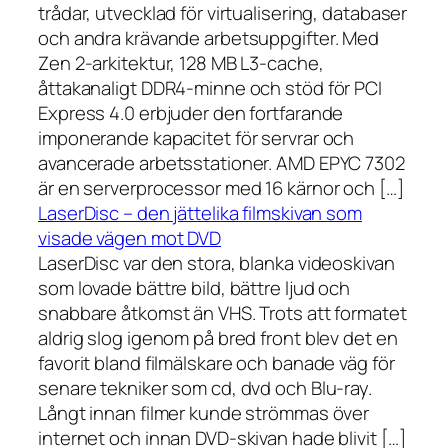
trådar, utvecklad för virtualisering, databaser
och andra krävande arbetsuppgifter. Med
Zen 2-arkitektur, 128 MB L3-cache,
åttakanaligt DDR4-minne och stöd för PCI
Express 4.0 erbjuder den fortfarande
imponerande kapacitet för servrar och
avancerade arbetsstationer. AMD EPYC 7302
är en serverprocessor med 16 kärnor och […]
LaserDisc – den jättelika filmskivan som
visade vägen mot DVD
LaserDisc var den stora, blanka videoskivan
som lovade bättre bild, bättre ljud och
snabbare åtkomst än VHS. Trots att formatet
aldrig slog igenom på bred front blev det en
favorit bland filmälskare och banade väg för
senare tekniker som cd, dvd och Blu-ray.
Långt innan filmer kunde strömmas över
internet och innan DVD-skivan hade blivit […]