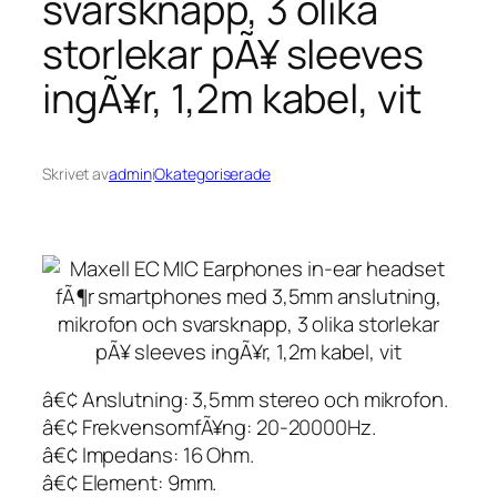
svarsknapp, 3 olika
storlekar pÃ¥ sleeves
ingÃ¥r, 1,2m kabel, vit
Skrivet av
admin
i
Okategoriserade
â€¢ Anslutning: 3,5mm stereo och mikrofon.
â€¢ FrekvensomfÃ¥ng: 20-20000Hz.
â€¢ Impedans: 16 Ohm.
â€¢ Element: 9mm.