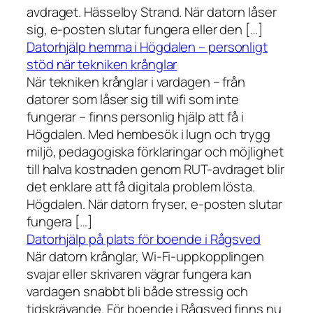
avdraget. Hässelby Strand. När datorn låser
sig, e-posten slutar fungera eller den […]
Datorhjälp hemma i Högdalen – personligt
stöd när tekniken krånglar
När tekniken krånglar i vardagen – från
datorer som låser sig till wifi som inte
fungerar – finns personlig hjälp att få i
Högdalen. Med hembesök i lugn och trygg
miljö, pedagogiska förklaringar och möjlighet
till halva kostnaden genom RUT-avdraget blir
det enklare att få digitala problem lösta.
Högdalen. När datorn fryser, e-posten slutar
fungera […]
Datorhjälp på plats för boende i Rågsved
När datorn krånglar, Wi-Fi-uppkopplingen
svajar eller skrivaren vägrar fungera kan
vardagen snabbt bli både stressig och
tidskrävande. För boende i Rågsved finns nu