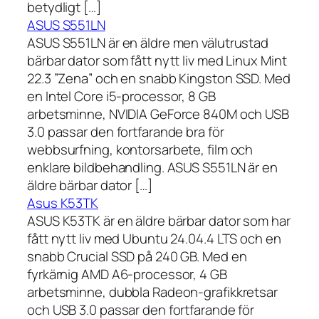
betydligt […]
ASUS S551LN
ASUS S551LN är en äldre men välutrustad
bärbar dator som fått nytt liv med Linux Mint
22.3 ”Zena” och en snabb Kingston SSD. Med
en Intel Core i5-processor, 8 GB
arbetsminne, NVIDIA GeForce 840M och USB
3.0 passar den fortfarande bra för
webbsurfning, kontorsarbete, film och
enklare bildbehandling. ASUS S551LN är en
äldre bärbar dator […]
Asus K53TK
ASUS K53TK är en äldre bärbar dator som har
fått nytt liv med Ubuntu 24.04.4 LTS och en
snabb Crucial SSD på 240 GB. Med en
fyrkärnig AMD A6-processor, 4 GB
arbetsminne, dubbla Radeon-grafikkretsar
och USB 3.0 passar den fortfarande för