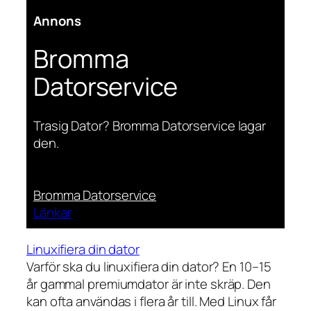
Annons
Bromma
Datorservice
Trasig Dator? Bromma Datorservice lagar
den.
Bromma Datorservice
Länkar
Linuxifiera din dator
Varför ska du linuxifiera din dator? En 10–15
år gammal premiumdator är inte skräp. Den
kan ofta användas i flera år till. Med Linux får