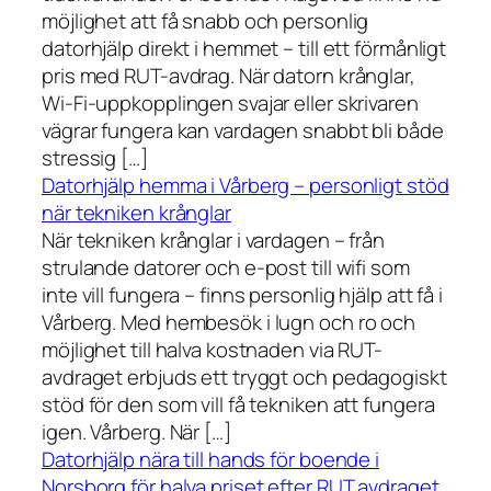
möjlighet att få snabb och personlig
datorhjälp direkt i hemmet – till ett förmånligt
pris med RUT-avdrag. När datorn krånglar,
Wi-Fi-uppkopplingen svajar eller skrivaren
vägrar fungera kan vardagen snabbt bli både
stressig […]
Datorhjälp hemma i Vårberg – personligt stöd
när tekniken krånglar
När tekniken krånglar i vardagen – från
strulande datorer och e-post till wifi som
inte vill fungera – finns personlig hjälp att få i
Vårberg. Med hembesök i lugn och ro och
möjlighet till halva kostnaden via RUT-
avdraget erbjuds ett tryggt och pedagogiskt
stöd för den som vill få tekniken att fungera
igen. Vårberg. När […]
Datorhjälp nära till hands för boende i
Norsborg för halva priset efter RUT avdraget