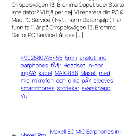
Orrspelsvägen 13, Bromma Öppet tider Starta
inte dator? Vi hjälper dej. Vi reparera din PC &
Mac PC Service ( Nytt namn Datorhjälp ) har
funnits 11 år på Orrspelsvägen 13, Bromma.
Därför PC Service Låt oss […]
4902580745455
5mm
anslutning
earphones
fÃ¶r
Headset
in-ear
ingÃ¥r
kabel
MAX-886
Maxell
med
mic
mikrofon
och
olika
pÃ¥
sleeves
smartphones
storlekar
svarsknapp
Vit
Maxell EC MIC Earphones in-
←
Maxell Pro