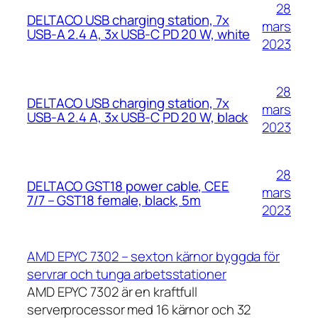
28
DELTACO USB charging station, 7x
mars
USB-A 2.4 A, 3x USB-C PD 20 W, white
2023
28
DELTACO USB charging station, 7x
mars
USB-A 2.4 A, 3x USB-C PD 20 W, black
2023
28
DELTACO GST18 power cable, CEE
mars
7/7 – GST18 female, black, 5m
2023
AMD EPYC 7302 – sexton kärnor byggda för
servrar och tunga arbetsstationer
AMD EPYC 7302 är en kraftfull
serverprocessor med 16 kärnor och 32