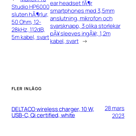
ear headset fÃ¶r
Studio HP6000
smartphones med 3,5mm
sluten hÃ¶rlur,
anslutning, mikrofon och
50 Ohm, 12-
svarsknapp, 3 olika storlekar
28kHz, 112dB,
pÃ¥ sleeves ingÃ¥r, 1,2m
5m kabel, svart
kabel, svart
→
FLER INLÄGG
28 mars
DELTACO wireless charger, 10 W,
USB-C, Qi certified, white
2023