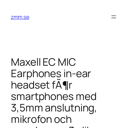
Hoppa
till
zmm.se
innehåll
Maxell EC MIC
Earphones in-ear
headset fÃ¶r
smartphones med
3,5mm anslutning,
mikrofon och