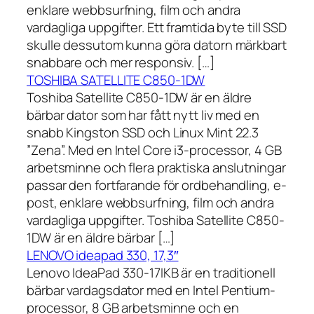
enklare webbsurfning, film och andra
vardagliga uppgifter. Ett framtida byte till SSD
skulle dessutom kunna göra datorn märkbart
snabbare och mer responsiv. […]
TOSHIBA SATELLITE C850-1DW
Toshiba Satellite C850-1DW är en äldre
bärbar dator som har fått nytt liv med en
snabb Kingston SSD och Linux Mint 22.3
”Zena”. Med en Intel Core i3-processor, 4 GB
arbetsminne och flera praktiska anslutningar
passar den fortfarande för ordbehandling, e-
post, enklare webbsurfning, film och andra
vardagliga uppgifter. Toshiba Satellite C850-
1DW är en äldre bärbar […]
LENOVO ideapad 330, 17,3″
Lenovo IdeaPad 330-17IKB är en traditionell
bärbar vardagsdator med en Intel Pentium-
processor, 8 GB arbetsminne och en