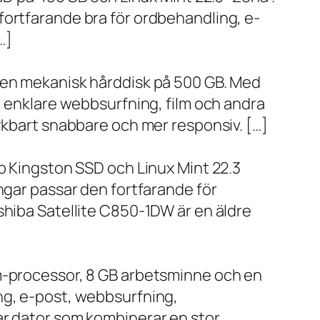
fortfarande bra för ordbehandling, e-
…]
h en mekanisk hårddisk på 500 GB. Med
, enklare webbsurfning, film och andra
ärkbart snabbare och mer responsiv. […]
bb Kingston SSD och Linux Mint 22.3
ngar passar den fortfarande för
shiba Satellite C850-1DW är en äldre
um-processor, 8 GB arbetsminne och en
ng, e-post, webbsurfning,
ar dator som kombinerar en stor