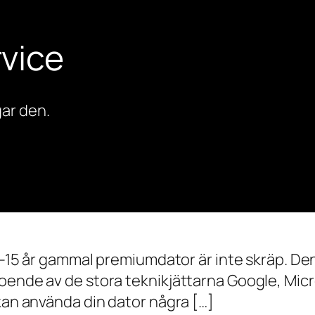
vice
ar den.
0–15 år gammal premiumdator är inte skräp. Den 
oende av de stora teknikjättarna Google, Mic
 kan använda din dator några […]