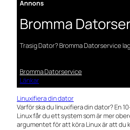
Annons
Bromma Datorser
Trasig Dator? Bromma Datorservice lag
Bromma Datorservice
Länkar
Linuxifiera din dator
Varför ska du linuxifiera din dator? En 1
Linux får du ett system som är mer ober
argumentet för att köra Linux är att du