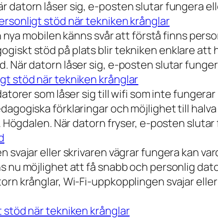
 datorn låser sig, e-posten slutar fungera ell
rsonligt stöd när tekniken krånglar
n nya mobilen känns svår att förstå finns person
iskt stöd på plats blir tekniken enklare att 
 När datorn låser sig, e-posten slutar fungera
gt stöd när tekniken krånglar
torer som låser sig till wifi som inte fungerar 
dagogiska förklaringar och möjlighet till hal
a. Högdalen. När datorn fryser, e-posten slutar
d
n svajar eller skrivaren vägrar fungera kan va
 nu möjlighet att få snabb och personlig datorh
orn krånglar, Wi-Fi-uppkopplingen svajar elle
 stöd när tekniken krånglar