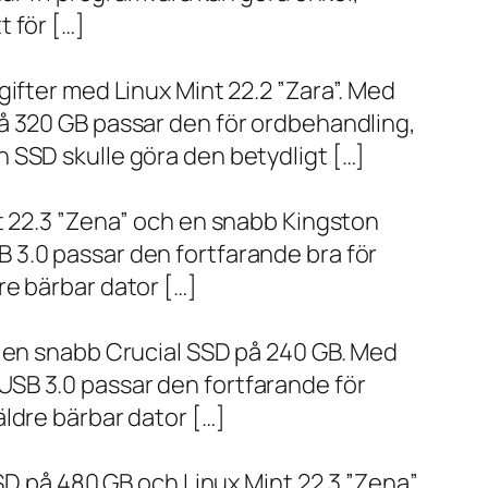
 för […]
ifter med Linux Mint 22.2 ”Zara”. Med
å 320 GB passar den för ordbehandling,
 SSD skulle göra den betydligt […]
t 22.3 ”Zena” och en snabb Kingston
 3.0 passar den fortfarande bra för
re bärbar dator […]
h en snabb Crucial SSD på 240 GB. Med
SB 3.0 passar den fortfarande för
ldre bärbar dator […]
SD på 480 GB och Linux Mint 22.3 ”Zena”.