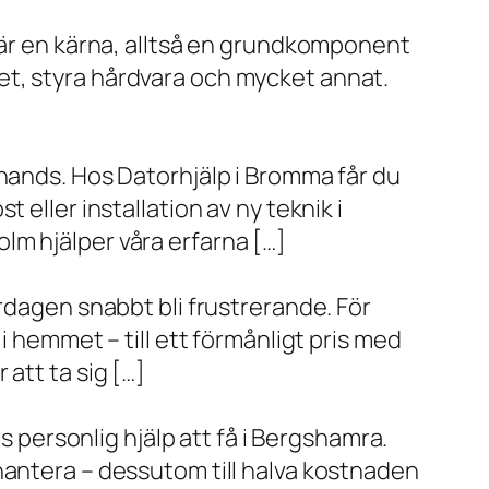
x är en kärna, alltså en grundkomponent
et, styra hårdvara och mycket annat.
 hands. Hos Datorhjälp i Bromma får du
eller installation av ny teknik i
lm hjälper våra erfarna […]
rdagen snabbt bli frustrerande. För
i hemmet – till ett förmånligt pris med
r att ta sig […]
s personlig hjälp att få i Bergshamra.
hantera – dessutom till halva kostnaden