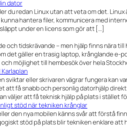
din dator
der du redan Linux utan att veta om det. Linu
 kunna hantera filer, kommunicera med intern
 släppt under en licens som gör att […]
 och tidskrävande – men hjälp finns nära till
 det gäller en trasig laptop, krånglande e-post 
och möjlighet till hembesök över hela Stockho
d Karlaplan
 sviktar eller skrivaren vägrar fungera kan va
t att få snabb och personlig datorhjälp direkt 
 väljer att få teknisk hjälp på plats i stället fö
ligt stöd när tekniken krånglar
eller den nya mobilen känns svår att förstå finn
iskt stöd på plats blir tekniken enklare att 