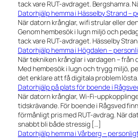
tack vare RUT-avdraget. Bergshamra. När
Datorhjälp hemma i Hässelby Strand – pe
När datorn krånglar, wifi strular eller de
Genom hembesök i lugn miljö och pedagog
tack vare RUT-avdraget. Hässelby Strand.
Datorhjälp hemma i Högdalen – personli
När tekniken krånglar i vardagen – från da
Med hembesök i lugn och trygg miljö, pe
det enklare att få digitala problem löst
Datorhjälp på plats för boende i Rågsve
När datorn krånglar, Wi-Fi-uppkopplinge
tidskrävande. För boende i Rågsved finns
förmånligt pris med RUT-avdrag. När dat
snabbt bli både stressig […]
Datorhjälp hemma i Vårberg – personligt