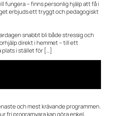
l fungera – finns personlig hjälp att få i
aget erbjuds ett tryggt och pedagogiskt
vardagen snabbt bli både stressig och
hjälp direkt i hemmet – till ett
plats i stället för […]
de senaste och mest krävande programmen.
ur fri programvara kan göra enkel,