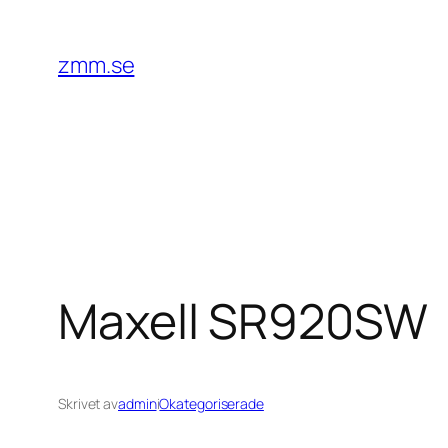
Hoppa
till
zmm.se
innehåll
Maxell SR920SW
Skrivet av
admin
i
Okategoriserade