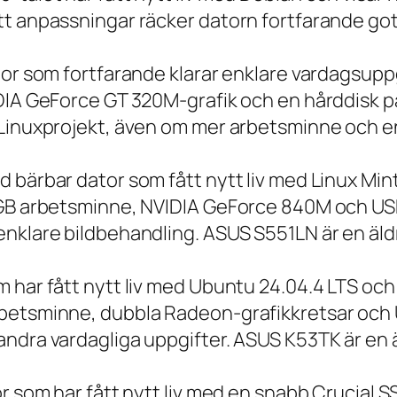
t anpassningar räcker datorn fortfarande gott
tor som fortfarande klarar enklare vardagsuppg
IDIA GeForce GT 320M-grafik och en hårddisk p
 Linuxprojekt, även om mer arbetsminne och en
 bärbar dator som fått nytt liv med Linux Min
 GB arbetsminne, NVIDIA GeForce 840M och USB
nklare bildbehandling. ASUS S551LN är en äld
m har fått nytt liv med Ubuntu 24.04.4 LTS oc
betsminne, dubbla Radeon-grafikkretsar och U
ndra vardagliga uppgifter. ASUS K53TK är en ä
r som har fått nytt liv med en snabb Crucial S