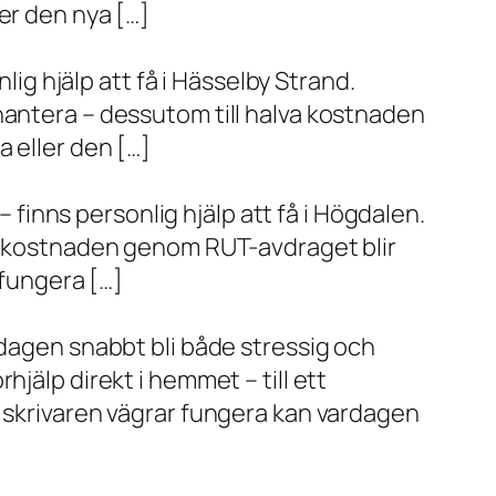
er den nya […]
lig hjälp att få i Hässelby Strand.
hantera – dessutom till halva kostnaden
 eller den […]
– finns personlig hjälp att få i Högdalen.
va kostnaden genom RUT-avdraget blir
 fungera […]
rdagen snabbt bli både stressig och
jälp direkt i hemmet – till ett
r skrivaren vägrar fungera kan vardagen