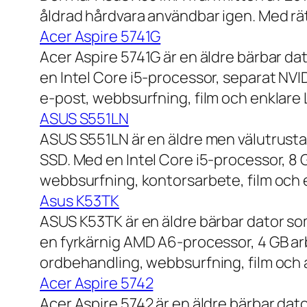
åldrad hårdvara användbar igen. Med rät
Acer Aspire 5741G
Acer Aspire 5741G är en äldre bärbar da
en Intel Core i5-processor, separat NV
e-post, webbsurfning, film och enklare
ASUS S551LN
ASUS S551LN är en äldre men välutrustad
SSD. Med en Intel Core i5-processor, 8
webbsurfning, kontorsarbete, film och e
Asus K53TK
ASUS K53TK är en äldre bärbar dator so
en fyrkärnig AMD A6-processor, 4 GB ar
ordbehandling, webbsurfning, film och a
Acer Aspire 5742
Acer Aspire 5742 är en äldre bärbar dato