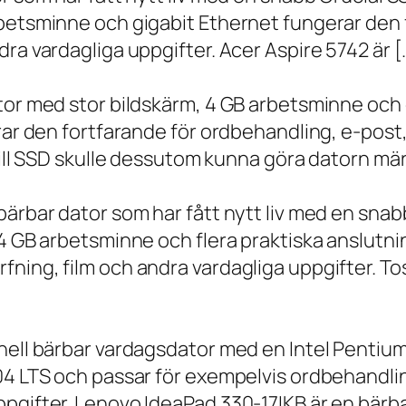
rbetsminne och gigabit Ethernet fungerar den 
ra vardagliga uppgifter. Acer Aspire 5742 är [
ator med stor bildskärm, 4 GB arbetsminne oc
erar den fortfarande för ordbehandling, e-post
 till SSD skulle dessutom kunna göra datorn m
bärbar dator som har fått nytt liv med en sna
 4 GB arbetsminne och flera praktiska anslutni
ning, film och andra vardagliga uppgifter. To
onell bärbar vardagsdator med en Intel Penti
.04 LTS och passar för exempelvis ordbehandli
ppgifter. Lenovo IdeaPad 330-17IKB är en bärb