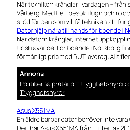
När tekniken krånglar i vardagen – från st
Vårberg. Med hembesök i lugn och ro och
stöd för den som vill få tekniken att fun
Datorhjälp nära till hands för boende i 
När datorn krånglar, internetuppkopplin
tidskrävande. För boende i Norsborg finn
förmånligt pris med RUT-avdrag. Allt fler h
Annons
Politikerna pratar om trygghetshyror: d
Trygghetshyror
Asus X551MA
En äldre bärbar dator behöver inte vara
Den här Asus X551MA från mitten av 2010-