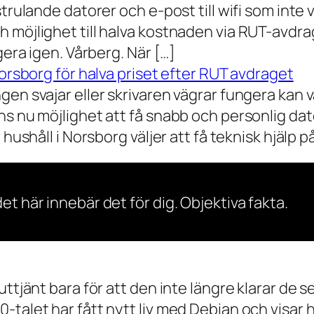
rulande datorer och e-post till wifi som inte vil
 möjlighet till halva kostnaden via RUT-avdr
gera igen. Vårberg. När […]
Norsborg för halva priset efter RUT avdraget
gen svajar eller skrivaren vägrar fungera kan 
s nu möjlighet att få snabb och personlig dator
ushåll i Norsborg väljer att få teknisk hjälp på 
et här innebär det för dig. Objektiva fakta.
 uttjänt bara för att den inte längre klarar 
talet har fått nytt liv med Debian och visar h