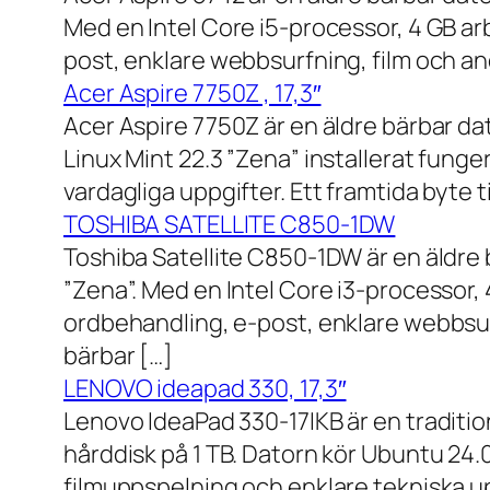
Med en Intel Core i5-processor, 4 GB a
post, enklare webbsurfning, film och and
Acer Aspire 7750Z , 17,3″
Acer Aspire 7750Z är en äldre bärbar d
Linux Mint 22.3 ”Zena” installerat fung
vardagliga uppgifter. Ett framtida byte
TOSHIBA SATELLITE C850-1DW
Toshiba Satellite C850-1DW är en äldre 
”Zena”. Med en Intel Core i3-processor,
ordbehandling, e-post, enklare webbsurf
bärbar […]
LENOVO ideapad 330, 17,3″
Lenovo IdeaPad 330-17IKB är en traditi
hårddisk på 1 TB. Datorn kör Ubuntu 24
filmuppspelning och enklare tekniska u