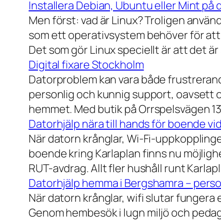
Installera Debian, Ubuntu eller Mint på 
Men först: vad är Linux? Troligen använ
som ett operativsystem behöver för att
Det som gör Linux speciellt är att det är
Digital fixare Stockholm
Datorproblem kan vara både frustrerande
personlig och kunnig support, oavsett om
hemmet. Med butik på Orrspelsvägen 13 
Datorhjälp nära till hands för boende vi
När datorn krånglar, Wi-Fi-uppkopplingen
boende kring Karlaplan finns nu möjlighe
RUT-avdrag. Allt fler hushåll runt Karlaplan
Datorhjälp hemma i Bergshamra – person
När datorn krånglar, wifi slutar fungera 
Genom hembesök i lugn miljö och pedagog