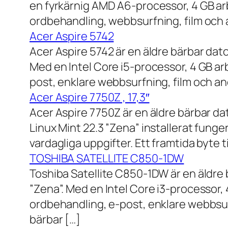
en fyrkärnig AMD A6-processor, 4 GB ar
ordbehandling, webbsurfning, film och a
Acer Aspire 5742
Acer Aspire 5742 är en äldre bärbar dato
Med en Intel Core i5-processor, 4 GB a
post, enklare webbsurfning, film och and
Acer Aspire 7750Z , 17,3″
Acer Aspire 7750Z är en äldre bärbar d
Linux Mint 22.3 ”Zena” installerat fung
vardagliga uppgifter. Ett framtida byte
TOSHIBA SATELLITE C850-1DW
Toshiba Satellite C850-1DW är en äldre 
”Zena”. Med en Intel Core i3-processor,
ordbehandling, e-post, enklare webbsurf
bärbar […]