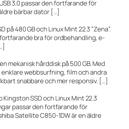
SB 3.0 passar den fortfarande för
ldre bärbar dator […]
SD på 480 GB och Linux Mint 22.3 ”Zena”.
fortfarande bra för ordbehandling, e-
…]
h en mekanisk hårddisk på 500 GB. Med
, enklare webbsurfning, film och andra
ärkbart snabbare och mer responsiv. […]
bb Kingston SSD och Linux Mint 22.3
ngar passar den fortfarande för
shiba Satellite C850-1DW är en äldre