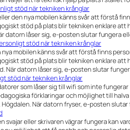
ligt stöd när tekniken krånglar
eller den nya mobilen känns svår att förstå finn
iskt stöd på plats blir tekniken enklare att 
 datorn låser sig, e-posten slutar fungera ell
rsonligt stöd när tekniken krånglar
n nya mobilen känns svår att förstå finns person
iskt stöd på plats blir tekniken enklare att 
 När datorn låser sig, e-posten slutar fungera
gt stöd när tekniken krånglar
torer som låser sig till wifi som inte fungerar 
dagogiska förklaringar och möjlighet till hal
a. Högdalen. När datorn fryser, e-posten slutar
d
n svajar eller skrivaren vägrar fungera kan va