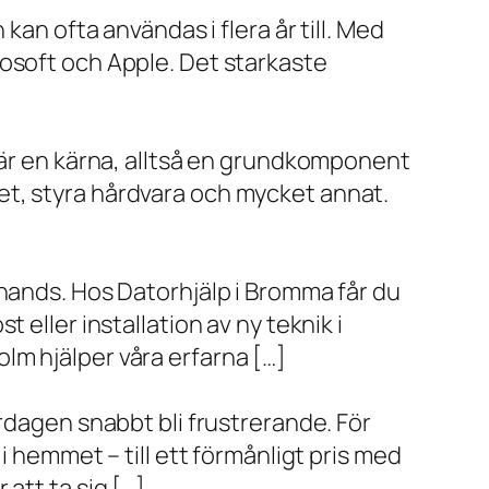
kan ofta användas i flera år till. Med
rosoft och Apple. Det starkaste
x är en kärna, alltså en grundkomponent
et, styra hårdvara och mycket annat.
 hands. Hos Datorhjälp i Bromma får du
eller installation av ny teknik i
lm hjälper våra erfarna […]
rdagen snabbt bli frustrerande. För
i hemmet – till ett förmånligt pris med
r att ta sig […]