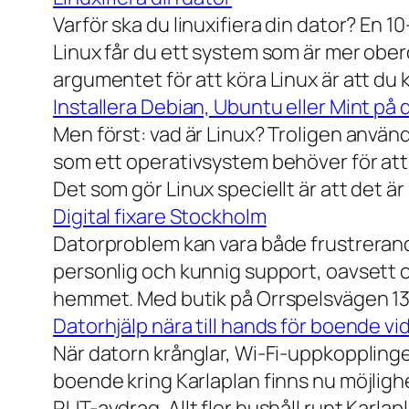
Varför ska du linuxifiera din dator? En 1
Linux får du ett system som är mer ober
argumentet för att köra Linux är att du
Installera Debian, Ubuntu eller Mint på 
Men först: vad är Linux? Troligen använ
som ett operativsystem behöver för att
Det som gör Linux speciellt är att det är
Digital fixare Stockholm
Datorproblem kan vara både frustrerande
personlig och kunnig support, oavsett om
hemmet. Med butik på Orrspelsvägen 13 
Datorhjälp nära till hands för boende vi
När datorn krånglar, Wi-Fi-uppkopplingen
boende kring Karlaplan finns nu möjlighe
RUT-avdrag. Allt fler hushåll runt Karlaplan