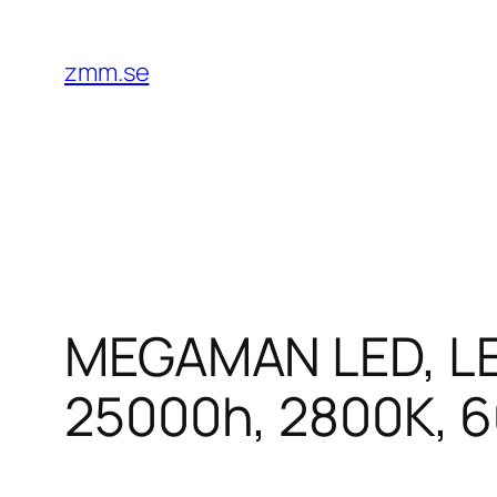
Hoppa
till
zmm.se
innehåll
MEGAMAN LED, LED
25000h, 2800K, 60