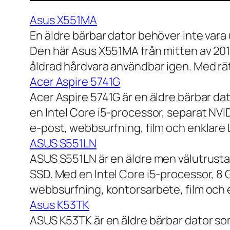
Asus X551MA
En äldre bärbar dator behöver inte vara
Den här Asus X551MA från mitten av 2010-
åldrad hårdvara användbar igen. Med rät
Acer Aspire 5741G
Acer Aspire 5741G är en äldre bärbar da
en Intel Core i5-processor, separat NV
e-post, webbsurfning, film och enklare
ASUS S551LN
ASUS S551LN är en äldre men välutrustad
SSD. Med en Intel Core i5-processor, 8
webbsurfning, kontorsarbete, film och e
Asus K53TK
ASUS K53TK är en äldre bärbar dator so