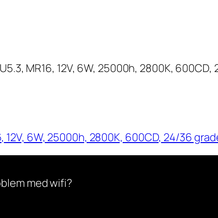
12V, 6W, 25000h, 2800K, 600CD, 24/36 grader,
oblem med wifi?