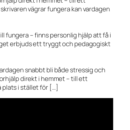
jälp direkt i hemmet – till ett
r skrivaren vägrar fungera kan vardagen
l fungera – finns personlig hjälp att få i
aget erbjuds ett tryggt och pedagogiskt
vardagen snabbt bli både stressig och
hjälp direkt i hemmet – till ett
plats i stället för […]