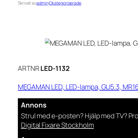
Skrivet av
admin
i
Okategoriserade
ARTNR
LED-1132
MEGAMAN LED, LED-lampa, GU5.3, MR16, 
Annons
Strul med e-posten? Hjälp med TV? Pr
Digital Fixare Stockholm