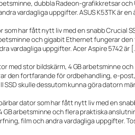
betsminne, dubbla Radeon-grafikkretsar och U
ndra vardagliga uppgifter. ASUS K53TK är en ä
r som har fått nytt liv med en snabb Crucial S
rbetsminne och gigabit Ethernet fungerar den 
ra vardagliga uppgifter. Acer Aspire 5742 är [
ator med stor bildskärm, 4 GB arbetsminne oc
erar den fortfarande för ordbehandling, e-post
 till SSD skulle dessutom kunna göra datorn m
bärbar dator som har fått nytt liv med en sna
 4 GB arbetsminne och flera praktiska anslutni
ning, film och andra vardagliga uppgifter. To