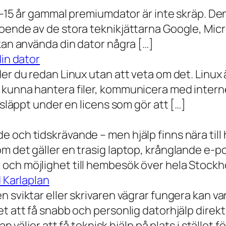
0–15 år gammal premiumdator är inte skräp. Den 
oende av de stora teknikjättarna Google, Mic
 kan använda din dator några […]
din dator
der du redan Linux utan att veta om det. Linu
 kunna hantera filer, kommunicera med intern
 släppt under en licens som gör att […]
 och tidskrävande – men hjälp finns nära till
 det gäller en trasig laptop, krånglande e-post 
och möjlighet till hembesök över hela Stockho
d Karlaplan
 sviktar eller skrivaren vägrar fungera kan va
t att få snabb och personlig datorhjälp direkt 
 väljer att få teknisk hjälp på plats i stället fö