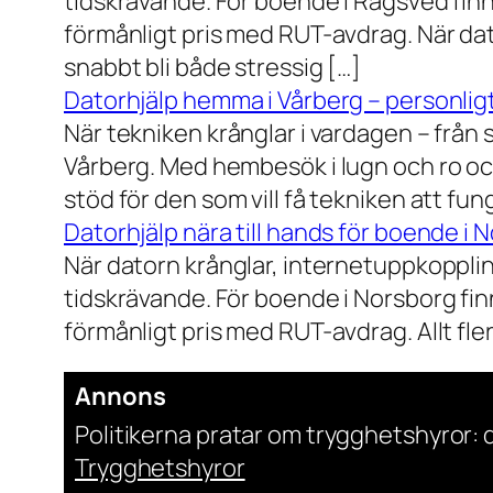
tidskrävande. För boende i Rågsved finns
förmånligt pris med RUT-avdrag. När dat
snabbt bli både stressig […]
Datorhjälp hemma i Vårberg – personligt
När tekniken krånglar i vardagen – från st
Vårberg. Med hembesök i lugn och ro och
stöd för den som vill få tekniken att fun
Datorhjälp nära till hands för boende i 
När datorn krånglar, internetuppkopplin
tidskrävande. För boende i Norsborg finn
förmånligt pris med RUT-avdrag. Allt fler h
Annons
Politikerna pratar om trygghetshyror: d
Trygghetshyror