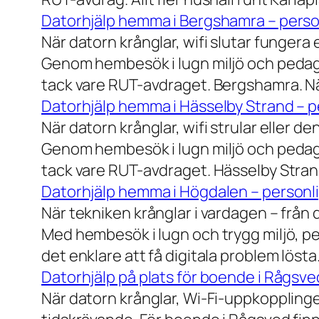
Datorhjälp hemma i Bergshamra – person
När datorn krånglar, wifi slutar fungera 
Genom hembesök i lugn miljö och pedagog
tack vare RUT-avdraget. Bergshamra. När
Datorhjälp hemma i Hässelby Strand – pe
När datorn krånglar, wifi strular eller de
Genom hembesök i lugn miljö och pedagog
tack vare RUT-avdraget. Hässelby Strand.
Datorhjälp hemma i Högdalen – personli
När tekniken krånglar i vardagen – från da
Med hembesök i lugn och trygg miljö, pe
det enklare att få digitala problem löst
Datorhjälp på plats för boende i Rågsve
När datorn krånglar, Wi-Fi-uppkopplinge