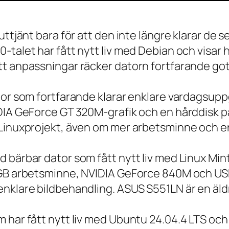
 uttjänt bara för att den inte längre klarar 
talet har fått nytt liv med Debian och visar h
t anpassningar räcker datorn fortfarande gott
tor som fortfarande klarar enklare vardagsuppg
IDIA GeForce GT 320M-grafik och en hårddisk p
 Linuxprojekt, även om mer arbetsminne och en
 bärbar dator som fått nytt liv med Linux Min
 GB arbetsminne, NVIDIA GeForce 840M och USB
nklare bildbehandling. ASUS S551LN är en äld
m har fått nytt liv med Ubuntu 24.04.4 LTS oc