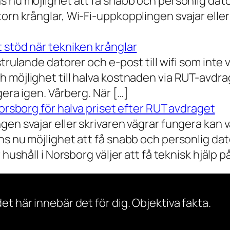
 nu möjlighet att få snabb och personlig datorh
orn krånglar, Wi-Fi-uppkopplingen svajar elle
 stöd när tekniken krånglar
rulande datorer och e-post till wifi som inte vil
 möjlighet till halva kostnaden via RUT-avdr
gera igen. Vårberg. När […]
Norsborg för halva priset efter RUT avdraget
gen svajar eller skrivaren vägrar fungera kan 
s nu möjlighet att få snabb och personlig dator
ushåll i Norsborg väljer att få teknisk hjälp på 
et här innebär det för dig. Objektiva fakta.