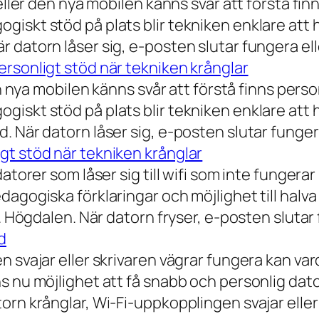
eller den nya mobilen känns svår att förstå finn
iskt stöd på plats blir tekniken enklare att 
 datorn låser sig, e-posten slutar fungera ell
rsonligt stöd när tekniken krånglar
n nya mobilen känns svår att förstå finns person
iskt stöd på plats blir tekniken enklare att 
 När datorn låser sig, e-posten slutar fungera
gt stöd när tekniken krånglar
torer som låser sig till wifi som inte fungerar 
dagogiska förklaringar och möjlighet till hal
a. Högdalen. När datorn fryser, e-posten slutar
d
n svajar eller skrivaren vägrar fungera kan va
 nu möjlighet att få snabb och personlig datorh
orn krånglar, Wi-Fi-uppkopplingen svajar elle