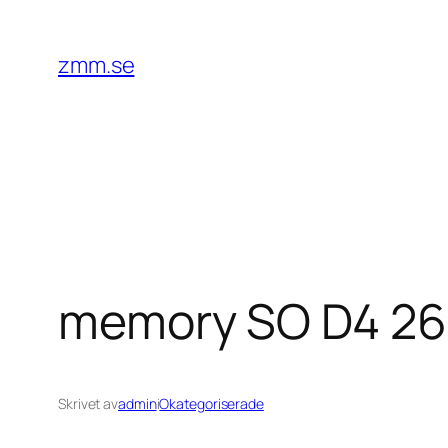
Hoppa
till
zmm.se
innehåll
memory SO D4 26
Skrivet av
admin
i
Okategoriserade