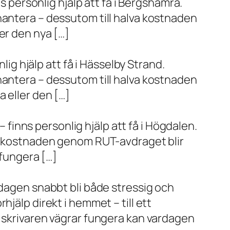
s personlig hjälp att få i Bergshamra.
hantera – dessutom till halva kostnaden
er den nya […]
lig hjälp att få i Hässelby Strand.
hantera – dessutom till halva kostnaden
 eller den […]
– finns personlig hjälp att få i Högdalen.
va kostnaden genom RUT-avdraget blir
 fungera […]
rdagen snabbt bli både stressig och
jälp direkt i hemmet – till ett
r skrivaren vägrar fungera kan vardagen