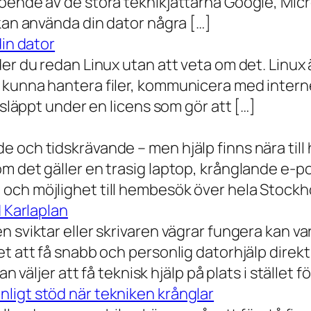
oende av de stora teknikjättarna Google, Mic
 kan använda din dator några […]
din dator
der du redan Linux utan att veta om det. Linu
 kunna hantera filer, kommunicera med intern
 släppt under en licens som gör att […]
 och tidskrävande – men hjälp finns nära till
 det gäller en trasig laptop, krånglande e-post 
och möjlighet till hembesök över hela Stockho
d Karlaplan
 sviktar eller skrivaren vägrar fungera kan va
t att få snabb och personlig datorhjälp direkt 
 väljer att få teknisk hjälp på plats i stället fö
ligt stöd när tekniken krånglar