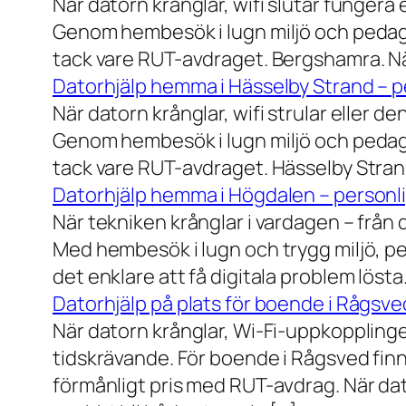
När datorn krånglar, wifi slutar fungera 
Genom hembesök i lugn miljö och pedagog
tack vare RUT-avdraget. Bergshamra. När
Datorhjälp hemma i Hässelby Strand – pe
När datorn krånglar, wifi strular eller de
Genom hembesök i lugn miljö och pedagog
tack vare RUT-avdraget. Hässelby Strand.
Datorhjälp hemma i Högdalen – personli
När tekniken krånglar i vardagen – från da
Med hembesök i lugn och trygg miljö, pe
det enklare att få digitala problem löst
Datorhjälp på plats för boende i Rågsve
När datorn krånglar, Wi-Fi-uppkopplinge
tidskrävande. För boende i Rågsved finns
förmånligt pris med RUT-avdrag. När dat