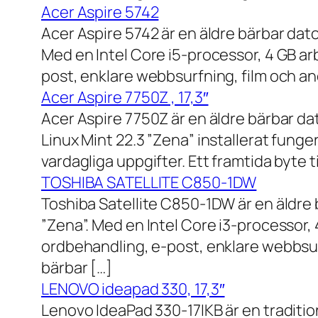
Acer Aspire 5742
Acer Aspire 5742 är en äldre bärbar dato
Med en Intel Core i5-processor, 4 GB a
post, enklare webbsurfning, film och and
Acer Aspire 7750Z , 17,3″
Acer Aspire 7750Z är en äldre bärbar d
Linux Mint 22.3 ”Zena” installerat fung
vardagliga uppgifter. Ett framtida byte
TOSHIBA SATELLITE C850-1DW
Toshiba Satellite C850-1DW är en äldre 
”Zena”. Med en Intel Core i3-processor,
ordbehandling, e-post, enklare webbsurf
bärbar […]
LENOVO ideapad 330, 17,3″
Lenovo IdeaPad 330-17IKB är en traditi