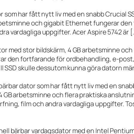
r som har fått nytt liv med en snabb Crucial S
rbetsminne och gigabit Ethernet fungerar den 
ra vardagliga uppgifter. Acer Aspire 5742 är [
ator med stor bildskärm, 4 GB arbetsminne oc
erar den fortfarande för ordbehandling, e-post
 till SSD skulle dessutom kunna göra datorn m
bärbar dator som har fått nytt liv med en sna
 4 GB arbetsminne och flera praktiska anslutni
ning, film och andra vardagliga uppgifter. To
onell bärbar vardagsdator med en Intel Penti