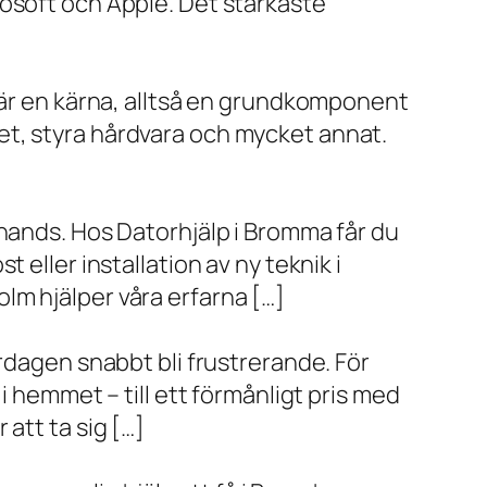
rosoft och Apple. Det starkaste
x är en kärna, alltså en grundkomponent
et, styra hårdvara och mycket annat.
 hands. Hos Datorhjälp i Bromma får du
eller installation av ny teknik i
lm hjälper våra erfarna […]
rdagen snabbt bli frustrerande. För
i hemmet – till ett förmånligt pris med
r att ta sig […]