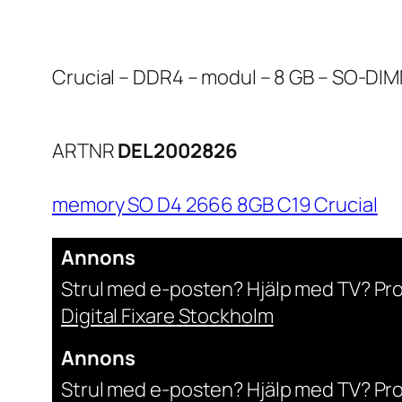
Crucial – DDR4 – modul – 8 GB – SO-DIM
ARTNR
DEL2002826
memory SO D4 2666 8GB C19 Crucial
Annons
Strul med e-posten? Hjälp med TV? Pr
Digital Fixare Stockholm
Annons
Strul med e-posten? Hjälp med TV? Pr