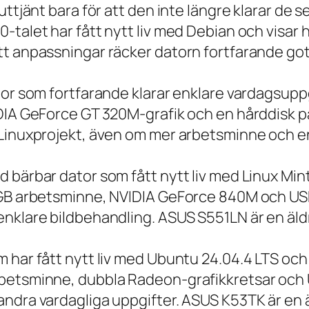
 uttjänt bara för att den inte längre klarar 
talet har fått nytt liv med Debian och visar h
t anpassningar räcker datorn fortfarande gott
tor som fortfarande klarar enklare vardagsuppg
IDIA GeForce GT 320M-grafik och en hårddisk p
 Linuxprojekt, även om mer arbetsminne och en
 bärbar dator som fått nytt liv med Linux Min
 GB arbetsminne, NVIDIA GeForce 840M och USB
nklare bildbehandling. ASUS S551LN är en äld
m har fått nytt liv med Ubuntu 24.04.4 LTS oc
betsminne, dubbla Radeon-grafikkretsar och U
ndra vardagliga uppgifter. ASUS K53TK är en ä