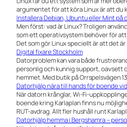
Linux får du ett system som är mer ober
argumentet för att köra Linux är att du
Installera Debian, Ubuntu eller Mint på 
Men först: vad är Linux? Troligen använ
som ett operativsystem behöver för att
Det som gör Linux speciellt är att det är
Digital fixare Stockholm
Datorproblem kan vara både frustrerande
personlig och kunnig support, oavsett om
hemmet. Med butik på Orrspelsvägen 13 
Datorhjälp nära till hands för boende vi
När datorn krånglar, Wi-Fi-uppkopplingen
boende kring Karlaplan finns nu möjlighe
RUT-avdrag. Allt fler hushåll runt Karlaplan
Datorhjälp hemma i Bergshamra – person