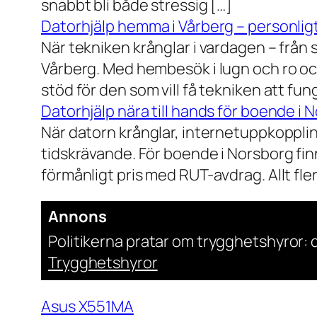
snabbt bli både stressig […]
Datorhjälp hemma i Vårberg – personligt
När tekniken krånglar i vardagen – från st
Vårberg. Med hembesök i lugn och ro och
stöd för den som vill få tekniken att fun
Datorhjälp nära till hands för boende i 
När datorn krånglar, internetuppkopplin
tidskrävande. För boende i Norsborg finn
förmånligt pris med RUT-avdrag. Allt fler h
Annons
Politikerna pratar om trygghetshyror: d
Trygghetshyror
Asus X551MA