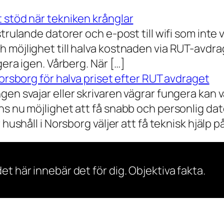
 stöd när tekniken krånglar
rulande datorer och e-post till wifi som inte vil
 möjlighet till halva kostnaden via RUT-avdr
gera igen. Vårberg. När […]
Norsborg för halva priset efter RUT avdraget
gen svajar eller skrivaren vägrar fungera kan 
s nu möjlighet att få snabb och personlig dator
ushåll i Norsborg väljer att få teknisk hjälp på 
et här innebär det för dig. Objektiva fakta.