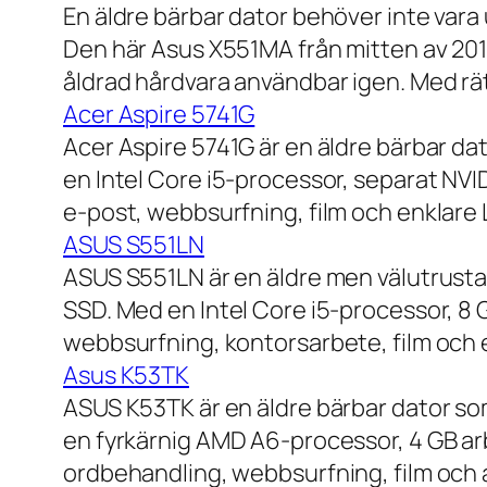
En äldre bärbar dator behöver inte vara
Den här Asus X551MA från mitten av 2010-
åldrad hårdvara användbar igen. Med rät
Acer Aspire 5741G
Acer Aspire 5741G är en äldre bärbar da
en Intel Core i5-processor, separat NV
e-post, webbsurfning, film och enklare
ASUS S551LN
ASUS S551LN är en äldre men välutrustad
SSD. Med en Intel Core i5-processor, 8
webbsurfning, kontorsarbete, film och e
Asus K53TK
ASUS K53TK är en äldre bärbar dator so
en fyrkärnig AMD A6-processor, 4 GB ar
ordbehandling, webbsurfning, film och a