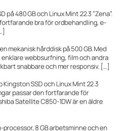
SD på 480 GB och Linux Mint 22.3 ”Zena”.
fortfarande bra för ordbehandling, e-
…]
h en mekanisk hårddisk på 500 GB. Med
, enklare webbsurfning, film och andra
ärkbart snabbare och mer responsiv. […]
bb Kingston SSD och Linux Mint 22.3
ngar passar den fortfarande för
shiba Satellite C850-1DW är en äldre
um-processor, 8 GB arbetsminne och en