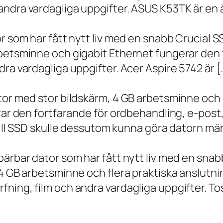
ndra vardagliga uppgifter. ASUS K53TK är en ä
r som har fått nytt liv med en snabb Crucial S
rbetsminne och gigabit Ethernet fungerar den 
ra vardagliga uppgifter. Acer Aspire 5742 är [
ator med stor bildskärm, 4 GB arbetsminne oc
erar den fortfarande för ordbehandling, e-post
 till SSD skulle dessutom kunna göra datorn m
bärbar dator som har fått nytt liv med en sna
 4 GB arbetsminne och flera praktiska anslutni
ning, film och andra vardagliga uppgifter. To