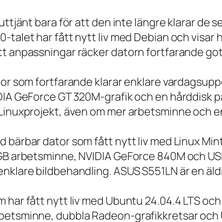
 uttjänt bara för att den inte längre klarar 
talet har fått nytt liv med Debian och visar h
t anpassningar räcker datorn fortfarande gott
tor som fortfarande klarar enklare vardagsuppg
IDIA GeForce GT 320M-grafik och en hårddisk p
 Linuxprojekt, även om mer arbetsminne och en
 bärbar dator som fått nytt liv med Linux Min
 GB arbetsminne, NVIDIA GeForce 840M och USB
nklare bildbehandling. ASUS S551LN är en äld
m har fått nytt liv med Ubuntu 24.04.4 LTS oc
betsminne, dubbla Radeon-grafikkretsar och U