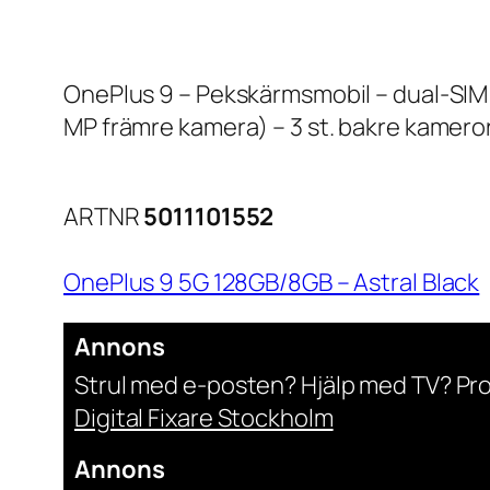
OnePlus 9 – Pekskärmsmobil – dual-SIM –
MP främre kamera) – 3 st. bakre kameror
ARTNR
5011101552
OnePlus 9 5G 128GB/8GB – Astral Black
Annons
Strul med e-posten? Hjälp med TV? Pr
Digital Fixare Stockholm
Annons