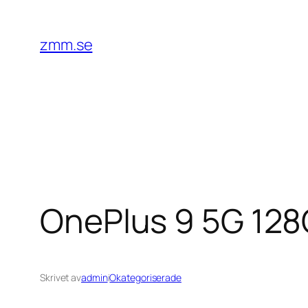
Hoppa
till
zmm.se
innehåll
OnePlus 9 5G 128
Skrivet av
admin
i
Okategoriserade