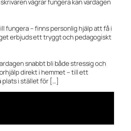
r skrivaren vägrar fungera kan vardagen
l fungera – finns personlig hjälp att få i
aget erbjuds ett tryggt och pedagogiskt
vardagen snabbt bli både stressig och
hjälp direkt i hemmet – till ett
plats i stället för […]