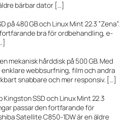
ldre bärbar dator […]
SD på 480 GB och Linux Mint 22.3 ”Zena”.
fortfarande bra för ordbehandling, e-
…]
h en mekanisk hårddisk på 500 GB. Med
, enklare webbsurfning, film och andra
ärkbart snabbare och mer responsiv. […]
bb Kingston SSD och Linux Mint 22.3
ngar passar den fortfarande för
shiba Satellite C850-1DW är en äldre