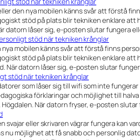
ligt stöd när tekniken krånglar
eller den nya mobilen känns svår att förstå finn
iskt stöd på plats blir tekniken enklare att 
 datorn låser sig, e-posten slutar fungera ell
rsonligt stöd när tekniken krånglar
n nya mobilen känns svår att förstå finns person
iskt stöd på plats blir tekniken enklare att 
 När datorn låser sig, e-posten slutar fungera
gt stöd när tekniken krånglar
torer som låser sig till wifi som inte fungerar 
dagogiska förklaringar och möjlighet till hal
a. Högdalen. När datorn fryser, e-posten slutar
d
n svajar eller skrivaren vägrar fungera kan va
 nu möjlighet att få snabb och personlig datorh