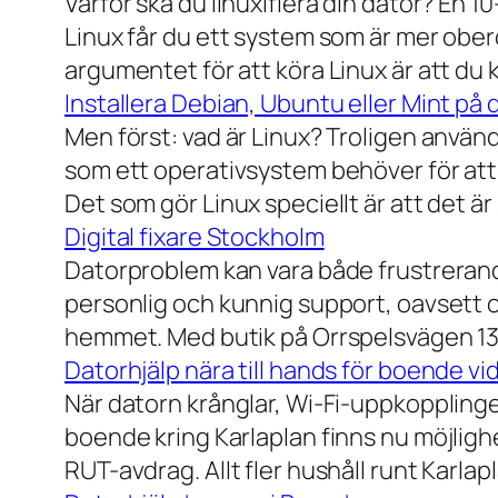
Varför ska du linuxifiera din dator? En 1
Linux får du ett system som är mer ober
argumentet för att köra Linux är att du
Installera Debian, Ubuntu eller Mint på 
Men först: vad är Linux? Troligen använ
som ett operativsystem behöver för att
Det som gör Linux speciellt är att det är
Digital fixare Stockholm
Datorproblem kan vara både frustrerande
personlig och kunnig support, oavsett om
hemmet. Med butik på Orrspelsvägen 13 
Datorhjälp nära till hands för boende vi
När datorn krånglar, Wi-Fi-uppkopplingen
boende kring Karlaplan finns nu möjlighe
RUT-avdrag. Allt fler hushåll runt Karlaplan