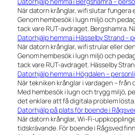
Datorhjälp hemma i Bergshamra – person
När datorn krånglar, wifi slutar fungera 
Genom hembesök i lugn miljö och pedagog
tack vare RUT-avdraget. Bergshamra. När
Datorhjälp hemma i Hässelby Strand – pe
När datorn krånglar, wifi strular eller de
Genom hembesök i lugn miljö och pedagog
tack vare RUT-avdraget. Hässelby Strand.
Datorhjälp hemma i Högdalen – personli
När tekniken krånglar i vardagen – från da
Med hembesök i lugn och trygg miljö, pe
det enklare att få digitala problem löst
Datorhjälp på plats för boende i Rågsve
När datorn krånglar, Wi-Fi-uppkopplinge
tidskrävande. För boende i Rågsved finns