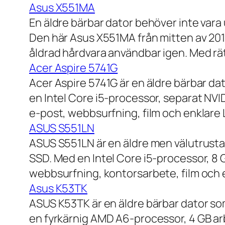
Asus X551MA
En äldre bärbar dator behöver inte vara
Den här Asus X551MA från mitten av 2010-
åldrad hårdvara användbar igen. Med rät
Acer Aspire 5741G
Acer Aspire 5741G är en äldre bärbar da
en Intel Core i5-processor, separat NV
e-post, webbsurfning, film och enklare
ASUS S551LN
ASUS S551LN är en äldre men välutrustad
SSD. Med en Intel Core i5-processor, 8
webbsurfning, kontorsarbete, film och e
Asus K53TK
ASUS K53TK är en äldre bärbar dator so
en fyrkärnig AMD A6-processor, 4 GB ar