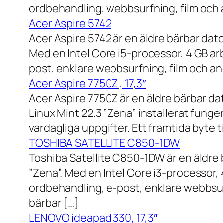
ordbehandling, webbsurfning, film och a
Acer Aspire 5742
Acer Aspire 5742 är en äldre bärbar dato
Med en Intel Core i5-processor, 4 GB a
post, enklare webbsurfning, film och and
Acer Aspire 7750Z , 17,3″
Acer Aspire 7750Z är en äldre bärbar d
Linux Mint 22.3 ”Zena” installerat fung
vardagliga uppgifter. Ett framtida byte
TOSHIBA SATELLITE C850-1DW
Toshiba Satellite C850-1DW är en äldre 
”Zena”. Med en Intel Core i3-processor,
ordbehandling, e-post, enklare webbsurf
bärbar […]
LENOVO ideapad 330, 17,3″