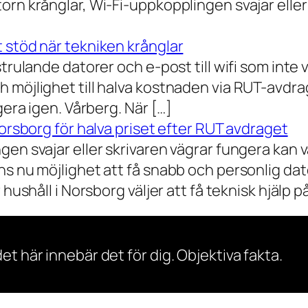
orn krånglar, Wi-Fi-uppkopplingen svajar elle
 stöd när tekniken krånglar
rulande datorer och e-post till wifi som inte vil
 möjlighet till halva kostnaden via RUT-avdr
gera igen. Vårberg. När […]
Norsborg för halva priset efter RUT avdraget
gen svajar eller skrivaren vägrar fungera kan 
s nu möjlighet att få snabb och personlig dator
ushåll i Norsborg väljer att få teknisk hjälp på 
et här innebär det för dig. Objektiva fakta.