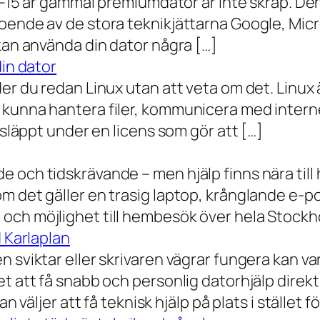
0–15 år gammal premiumdator är inte skräp. Den 
oende av de stora teknikjättarna Google, Mic
 kan använda din dator några […]
din dator
der du redan Linux utan att veta om det. Linu
 kunna hantera filer, kommunicera med intern
 släppt under en licens som gör att […]
 och tidskrävande – men hjälp finns nära till
 det gäller en trasig laptop, krånglande e-post 
och möjlighet till hembesök över hela Stockho
d Karlaplan
 sviktar eller skrivaren vägrar fungera kan va
t att få snabb och personlig datorhjälp direkt 
 väljer att få teknisk hjälp på plats i stället fö