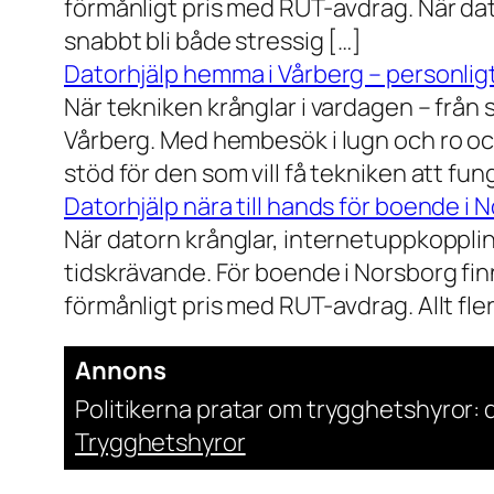
förmånligt pris med RUT-avdrag. När dat
snabbt bli både stressig […]
Datorhjälp hemma i Vårberg – personligt
När tekniken krånglar i vardagen – från st
Vårberg. Med hembesök i lugn och ro och
stöd för den som vill få tekniken att fun
Datorhjälp nära till hands för boende i 
När datorn krånglar, internetuppkopplin
tidskrävande. För boende i Norsborg finn
förmånligt pris med RUT-avdrag. Allt fler h
Annons
Politikerna pratar om trygghetshyror: d
Trygghetshyror