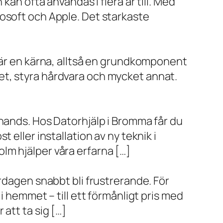
kan ofta användas i flera år till. Med
rosoft och Apple. Det starkaste
x är en kärna, alltså en grundkomponent
et, styra hårdvara och mycket annat.
 hands. Hos Datorhjälp i Bromma får du
eller installation av ny teknik i
lm hjälper våra erfarna […]
rdagen snabbt bli frustrerande. För
i hemmet – till ett förmånligt pris med
r att ta sig […]