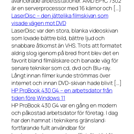
avancerade arbetsstationer. AMD EPYC 7302
är en serverprocessor med 16 kärnor och […]
LaserDisc – den jättelika filmskivan som
visade vägen mot DVD
LaserDisc var den stora, blanka videoskivan
som lovade bättre bild, bättre ljud och
snabbare åtkomst än VHS. Trots att formatet
aldrig slog igenom på bred front blev det en
favorit bland filmälskare och banade väg för
senare tekniker som cd, dvd och Blu-ray.
Långt innan filmer kunde strömmas över
internet och innan DVD-skivan hade blivit […]
HP ProBook 430 G4 – en arbetsdator från
tiden före Windows 11
HP ProBook 430 G4 var en gång en modern
och påkostad arbetsdator för företag. I dag
har den hamnat i teknikens gränsland:
fortfarande fullt användbar för