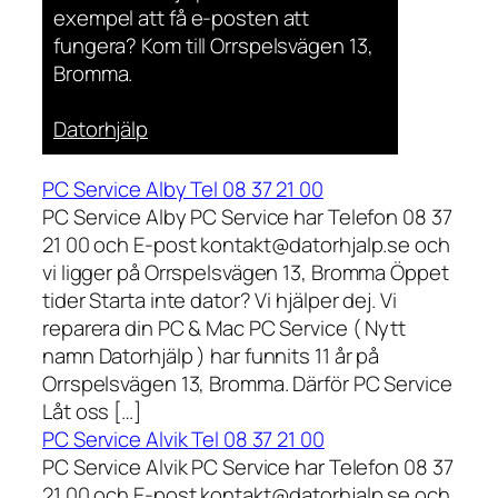
exempel att få e-posten att
fungera? Kom till Orrspelsvägen 13,
Bromma.
Datorhjälp
PC Service Alby Tel 08 37 21 00
PC Service Alby PC Service har Telefon 08 37
21 00 och E-post kontakt@datorhjalp.se och
vi ligger på Orrspelsvägen 13, Bromma Öppet
tider Starta inte dator? Vi hjälper dej. Vi
reparera din PC & Mac PC Service ( Nytt
namn Datorhjälp ) har funnits 11 år på
Orrspelsvägen 13, Bromma. Därför PC Service
Låt oss […]
PC Service Alvik Tel 08 37 21 00
PC Service Alvik PC Service har Telefon 08 37
21 00 och E-post kontakt@datorhjalp.se och