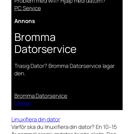
Problem med wifi? Hjälp med datorn?
PC Service
Annons
Bromma
Datorservice
Trasig Dator? Bromma Datorservice lagar
den.
Bromma Datorservice
Länkar
Linuxifiera din dator
Varför ska du linuxifiera din dator? En 10–15