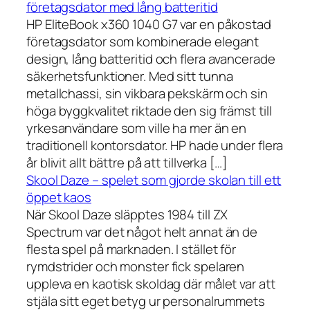
företagsdator med lång batteritid
HP EliteBook x360 1040 G7 var en påkostad
företagsdator som kombinerade elegant
design, lång batteritid och flera avancerade
säkerhetsfunktioner. Med sitt tunna
metallchassi, sin vikbara pekskärm och sin
höga byggkvalitet riktade den sig främst till
yrkesanvändare som ville ha mer än en
traditionell kontorsdator. HP hade under flera
år blivit allt bättre på att tillverka […]
Skool Daze – spelet som gjorde skolan till ett
öppet kaos
När Skool Daze släpptes 1984 till ZX
Spectrum var det något helt annat än de
flesta spel på marknaden. I stället för
rymdstrider och monster fick spelaren
uppleva en kaotisk skoldag där målet var att
stjäla sitt eget betyg ur personalrummets