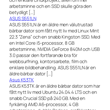
arbetsminne och en SSD skulle göra den
betydligt […]
ASUS S551LN
ASUS S551LN är en äldre men välutrustad
bärbar dator som fått nytt liv med Linux Mint
22.3 ”Zena” och en snabb Kingston SSD. Med
en Intel Core i5-processor, 8 GB
arbetsminne, NVIDIA GeForce 840M och USB
3.0 passar den fortfarande bra för
webbsurfning, kontorsarbete, film och
enklare bildbehandling. ASUS S551LN är en
äldre bärbar dator […]
Asus K53TK
ASUS K53TK är en äldre bärbar dator som har
fått nytt liv med Ubuntu 24.04.4 LTS och en
snabb Crucial SSD på 240 GB. Med en
fyrkärnig AMD A6-processor, 4 GB