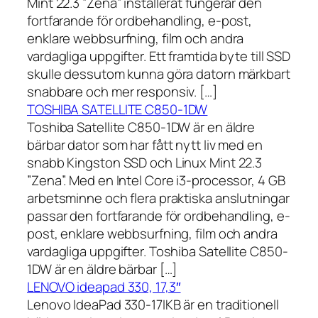
Mint 22.3 ”Zena” installerat fungerar den
fortfarande för ordbehandling, e-post,
enklare webbsurfning, film och andra
vardagliga uppgifter. Ett framtida byte till SSD
skulle dessutom kunna göra datorn märkbart
snabbare och mer responsiv. […]
TOSHIBA SATELLITE C850-1DW
Toshiba Satellite C850-1DW är en äldre
bärbar dator som har fått nytt liv med en
snabb Kingston SSD och Linux Mint 22.3
”Zena”. Med en Intel Core i3-processor, 4 GB
arbetsminne och flera praktiska anslutningar
passar den fortfarande för ordbehandling, e-
post, enklare webbsurfning, film och andra
vardagliga uppgifter. Toshiba Satellite C850-
1DW är en äldre bärbar […]
LENOVO ideapad 330, 17,3″
Lenovo IdeaPad 330-17IKB är en traditionell