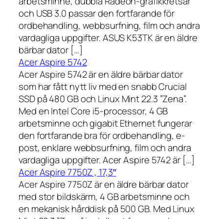
arbetsminne, dubbla Radeon-grafikkretsar
och USB 3.0 passar den fortfarande för
ordbehandling, webbsurfning, film och andra
vardagliga uppgifter. ASUS K53TK är en äldre
bärbar dator […]
Acer Aspire 5742
Acer Aspire 5742 är en äldre bärbar dator
som har fått nytt liv med en snabb Crucial
SSD på 480 GB och Linux Mint 22.3 ”Zena”.
Med en Intel Core i5-processor, 4 GB
arbetsminne och gigabit Ethernet fungerar
den fortfarande bra för ordbehandling, e-
post, enklare webbsurfning, film och andra
vardagliga uppgifter. Acer Aspire 5742 är […]
Acer Aspire 7750Z , 17,3″
Acer Aspire 7750Z är en äldre bärbar dator
med stor bildskärm, 4 GB arbetsminne och
en mekanisk hårddisk på 500 GB. Med Linux