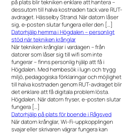
på plats blir tekniken enklare att hantera –
dessutom till halva kostnaden tack vare RUT-
avdraget. Hässelby Strand. När datorn låser
sig, e-posten slutar fungera eller den […]
Datorhjälp hemma i Högdalen – personligt
stöd när tekniken krånglar
När tekniken krånglar i vardagen – från
datorer som låser sig till wifi som inte
fungerar – finns personlig hjälp att få i
Högdalen. Med hembesök i lugn och trygg
miljö, pedagogiska förklaringar och möjlighet
till halva kostnaden genom RUT-avdraget blir
det enklare att få digitala problem lösta.
Högdalen. När datorn fryser, e-posten slutar
fungera […]
Datorhjälp på plats för boende i Rågsved
När datorn krånglar, Wi-Fi-uppkopplingen
svajar eller skrivaren vägrar fungera kan