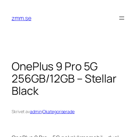
Hoppa
till
zmm.se
innehåll
OnePlus 9 Pro 5G
256GB/12GB – Stellar
Black
Skrivet av
admin
i
Okategoriserade