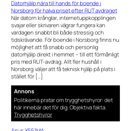
Datorhjälp nära till hands för boende i
Norsborg för halva priset efter RUT avdraget
När datorn krånglar, internetuppkopplingen
svajar eller skrivaren vägrar fungera kan
vardagen snabbt bli både stressig och
tidskrävande. För boende i Norsborg finns nu
möjlighet att få snabb och personlig
datorhjälp direkt i hemmet – till ett förmånligt
pris med RUT-avdrag. Allt fler hushåll i
Norsborg väljer att få teknisk hjälp på plats i
stället för […]
Annons
Politikerna pratar om trygghetshyror: det
här innebär det för dig. Objektiva fakta.
Trygghetshyror
Asus X551MA