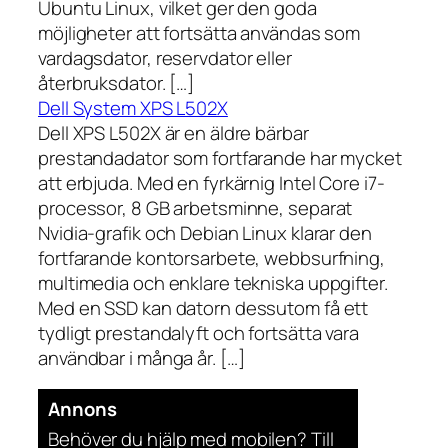
Ubuntu Linux, vilket ger den goda
möjligheter att fortsätta användas som
vardagsdator, reservdator eller
återbruksdator. […]
Dell System XPS L502X
Dell XPS L502X är en äldre bärbar
prestandadator som fortfarande har mycket
att erbjuda. Med en fyrkärnig Intel Core i7-
processor, 8 GB arbetsminne, separat
Nvidia-grafik och Debian Linux klarar den
fortfarande kontorsarbete, webbsurfning,
multimedia och enklare tekniska uppgifter.
Med en SSD kan datorn dessutom få ett
tydligt prestandalyft och fortsätta vara
användbar i många år. […]
Annons
Behöver du hjälp med mobilen? Till