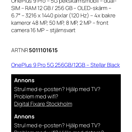
OnePlus 9 Pro – 5G pekskärmsmobil – dual-
SIM – RAM 12 GB / 256 GB – OLED-skärm –
6.7″ – 3216 x 1440 pixlar (120 Hz) – 4x bakre
kameror 48 MP, 50 MP, 8 MP, 2 MP – front
camera 16 MP – stjärnsvart
ARTNR
5011101615
OnePlus 9 Pro 5G 256GB/12GB – Stellar Black
Annons
Strul med e-posten? Hjälp med TV?
Problem med wifi?
Digital Fixare Stockholm
Annons
Strul med e-posten? Hjälp med TV?