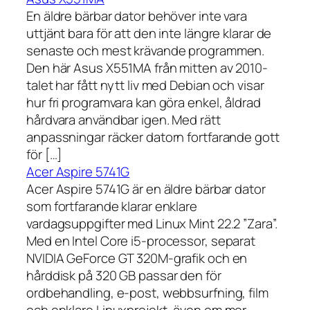
En äldre bärbar dator behöver inte vara
uttjänt bara för att den inte längre klarar de
senaste och mest krävande programmen.
Den här Asus X551MA från mitten av 2010-
talet har fått nytt liv med Debian och visar
hur fri programvara kan göra enkel, åldrad
hårdvara användbar igen. Med rätt
anpassningar räcker datorn fortfarande gott
för […]
Acer Aspire 5741G
Acer Aspire 5741G är en äldre bärbar dator
som fortfarande klarar enklare
vardagsuppgifter med Linux Mint 22.2 ”Zara”.
Med en Intel Core i5-processor, separat
NVIDIA GeForce GT 320M-grafik och en
hårddisk på 320 GB passar den för
ordbehandling, e-post, webbsurfning, film
och enklare Linuxprojekt, även om mer