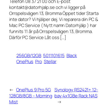
Telefon 08 37 21 00 och E-post
kontakt@datorhjalp.se och vi ligger på
Orrspelsvägen 13, Bromma Öppet tider Starta
inte dator? Vi hjälper dej. Vi reparera din PC &
Mac PC Service ( Nytt namn Datorhjälp ) har
funnits 11 år på Orrspelsvägen 13, Bromma.
Därför PC Service Låt oss […]
256GB/12GB
5011101615
Black
OnePlus
Pro
Stellar
←
OnePlus 9 Pro 5G
Synology RS2421+ 12-
128GB/8GB – Morning
bay 4x1GBe Rack NAS
Mist
→