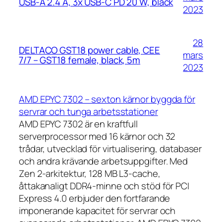
USB-A 2.4 A, 3x USB-C PD 20 W, black
2023
28
DELTACO GST18 power cable, CEE
mars
7/7 – GST18 female, black, 5m
2023
AMD EPYC 7302 – sexton kärnor byggda för
servrar och tunga arbetsstationer
AMD EPYC 7302 är en kraftfull
serverprocessor med 16 kärnor och 32
trådar, utvecklad för virtualisering, databaser
och andra krävande arbetsuppgifter. Med
Zen 2-arkitektur, 128 MB L3-cache,
åttakanaligt DDR4-minne och stöd för PCI
Express 4.0 erbjuder den fortfarande
imponerande kapacitet för servrar och