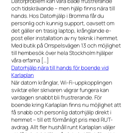
Datorproblem kan vara både frustrerande
och tidskrävande – men hjälp finns nära till
hands. Hos Datorhjälp i Bromma får du
personlig och kunnig support, oavsett om
det gäller en trasig laptop, krånglande e-
post eller installation av ny teknik i hemmet.
Med butik på Orrspelsvägen 13 och möjlighet
till hembesök över hela Stockholm hjälper
våra erfarna […]
Datorhjälp nära till hands för boende vid
Karlaplan
När datorn krånglar, Wi-Fi-uppkopplingen
sviktar eller skrivaren vägrar fungera kan
vardagen snabbt bli frustrerande. För
boende kring Karlaplan finns nu möjlighet att
få snabb och personlig datorhjälp direkt i
hemmet – till ett förmånligt pris med RUT-
avdrag. Allt fler hushåll runt Karlaplan väljer