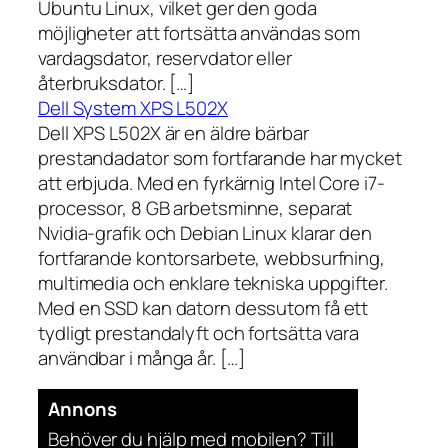
Ubuntu Linux, vilket ger den goda
möjligheter att fortsätta användas som
vardagsdator, reservdator eller
återbruksdator. […]
Dell System XPS L502X
Dell XPS L502X är en äldre bärbar
prestandadator som fortfarande har mycket
att erbjuda. Med en fyrkärnig Intel Core i7-
processor, 8 GB arbetsminne, separat
Nvidia-grafik och Debian Linux klarar den
fortfarande kontorsarbete, webbsurfning,
multimedia och enklare tekniska uppgifter.
Med en SSD kan datorn dessutom få ett
tydligt prestandalyft och fortsätta vara
användbar i många år. […]
Annons
Behöver du hjälp med mobilen? Till