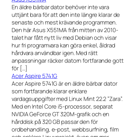
En äldre bärbar dator behöver inte vara
uttjänt bara för att den inte längre klarar de
senaste och mest krävande programmen.
Den här Asus X551MA från mitten av 2010-
talet har fått nytt liv med Debian och visar
hur fri programvara kan göra enkel, åldrad
hårdvara användbar igen. Med rätt
anpassningar räcker datorn fortfarande gott
för […]
Acer Aspire 5741G
Acer Aspire 5741G är en äldre bärbar dator
som fortfarande klarar enklare
vardagsuppgifter med Linux Mint 22.2 ”Zara”.
Med en Intel Core i5-processor, separat
NVIDIA GeForce GT 320M-grafik och en
hårddisk på 320 GB passar den för
ordbehandling, e-post, webbsurfning, film
och enklare Linuxprojekt, även om mer