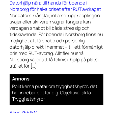
Datorhjälp nära till hands för boende i
Norsborg för halva priset efter RUT avdraget
När datorn krånglar, internetuppkopplingen
svajar eller skrivaren vägrar fungera kan
vardagen snabbt bli både stressig och
tidskrävande. För boende i Norsborg finns nu
möjlighet att få snabb och personlig
datorhjälp direkt i hemmet – till ett förmånligt
pris med RUT-avdrag. Allt fler hushåll i
Norsborg väljer att få teknisk hjälp på plats i
stället för […]
Annons
Politikerna pratar om trygghetshyror: det
här innebär det för dig. Objektiva fakta.
Trygghetshyror
Asus X551MA