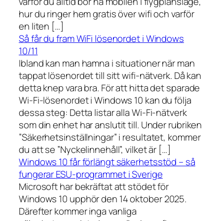
varför du alltid bör ha mobilen i flygplansläge,
hur du ringer hem gratis över wifi och varför
en liten […]
Så får du fram WiFi lösenordet i Windows
10/11
Ibland kan man hamna i situationer när man
tappat lösenordet till sitt wifi-nätverk. Då kan
detta knep vara bra. För att hitta det sparade
Wi-Fi-lösenordet i Windows 10 kan du följa
dessa steg: Detta listar alla Wi-Fi-nätverk
som din enhet har anslutit till. Under rubriken
”Säkerhetsinställningar” i resultatet, kommer
du att se ”Nyckelinnehåll”, vilket är […]
Windows 10 får förlängt säkerhetsstöd – så
fungerar ESU-programmet i Sverige
Microsoft har bekräftat att stödet för
Windows 10 upphör den 14 oktober 2025.
Därefter kommer inga vanliga