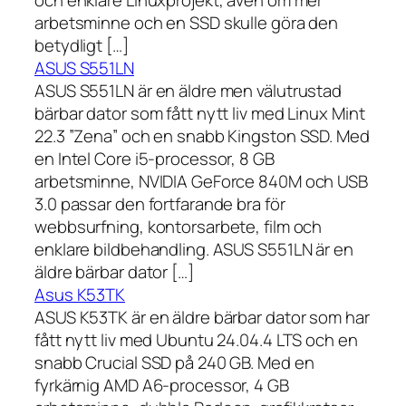
arbetsminne och en SSD skulle göra den
betydligt […]
ASUS S551LN
ASUS S551LN är en äldre men välutrustad
bärbar dator som fått nytt liv med Linux Mint
22.3 ”Zena” och en snabb Kingston SSD. Med
en Intel Core i5-processor, 8 GB
arbetsminne, NVIDIA GeForce 840M och USB
3.0 passar den fortfarande bra för
webbsurfning, kontorsarbete, film och
enklare bildbehandling. ASUS S551LN är en
äldre bärbar dator […]
Asus K53TK
ASUS K53TK är en äldre bärbar dator som har
fått nytt liv med Ubuntu 24.04.4 LTS och en
snabb Crucial SSD på 240 GB. Med en
fyrkärnig AMD A6-processor, 4 GB