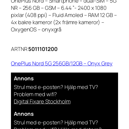
OnePlus Nord – Smartphone – dual-SIM – 5G
NR – 256 GB – GSM – 6.44 ”- 2400 x 1080
pixlar (408 ppi) – Fluid Amoled – RAM 12 GB –
4x bakre kameror (2x främre kameror) –
OxygenOS – onyxgrå
ARTNR
5011101200
OnePlus Nord 5G 256GB/12GB – Onyx Grey
Annons
Strul med e-posten? Hjälp med TV?
Problem med wifi?
Digital Fixare Stockholm
Annons
Strul med e-posten? Hjälp med TV?