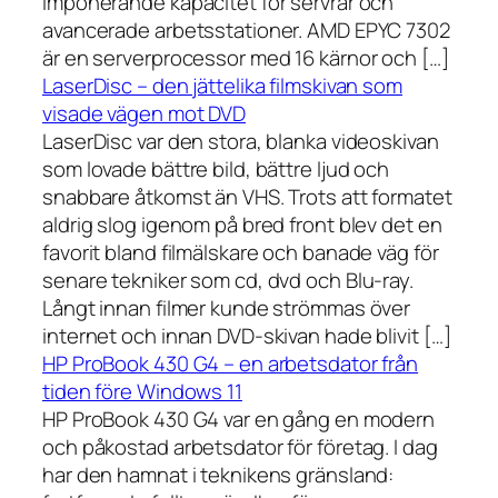
imponerande kapacitet för servrar och
avancerade arbetsstationer. AMD EPYC 7302
är en serverprocessor med 16 kärnor och […]
LaserDisc – den jättelika filmskivan som
visade vägen mot DVD
LaserDisc var den stora, blanka videoskivan
som lovade bättre bild, bättre ljud och
snabbare åtkomst än VHS. Trots att formatet
aldrig slog igenom på bred front blev det en
favorit bland filmälskare och banade väg för
senare tekniker som cd, dvd och Blu-ray.
Långt innan filmer kunde strömmas över
internet och innan DVD-skivan hade blivit […]
HP ProBook 430 G4 – en arbetsdator från
tiden före Windows 11
HP ProBook 430 G4 var en gång en modern
och påkostad arbetsdator för företag. I dag
har den hamnat i teknikens gränsland: