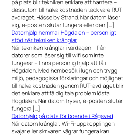
på plats blir tekniken enklare att hantera –
dessutom till halva kostnaden tack vare RUT-
avdraget. Hässelby Strand. När datorn låser
sig, e-posten slutar fungera eller den […]
Datorhjälp hemma i Högdalen – personligt
stöd när tekniken krånglar
När tekniken krånglar i vardagen – från
datorer som låser sig till wifi som inte
fungerar – finns personlig hjälp att få i
Högdalen. Med hembesök i lugn och trygg
miljö, pedagogiska förklaringar och möjlighet
till halva kostnaden genom RUT-avdraget blir
det enklare att få digitala problem lösta.
Högdalen. När datorn fryser, e-posten slutar
fungera […]
Datorhjälp på plats för boende i Rågsved
När datorn krånglar, Wi-Fi-uppkopplingen
svajar eller skrivaren vägrar fungera kan