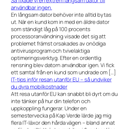
Så fixade vi en extrem långsam dator till
användbar ingen.
En långsam dator behöver inte alltid bytas
ut. När en kund kom in med en äldre dator
som ständigt låg på 100 procents
processoranvändning visade det sig att
problemet främst orsakades av onödiga
antivirusprogram och tvivelaktiga
optimeringsverktyg. Efter en ordentlig
rensning blev datorn användbar igen. Vi fick
ett samtal från en kund som undrade om […]
IT-tips inför resan utanför EU – så undviker
du dyra mobilkostnader
Att resa utanför EU kan snabbt bli dyrt om du
inte tänker på hur din telefon och
uppkoppling fungerar. Under en
semestervecka på Kap Verde lärde jag mig
flera IT-läxor den hårda vägen – bland annat