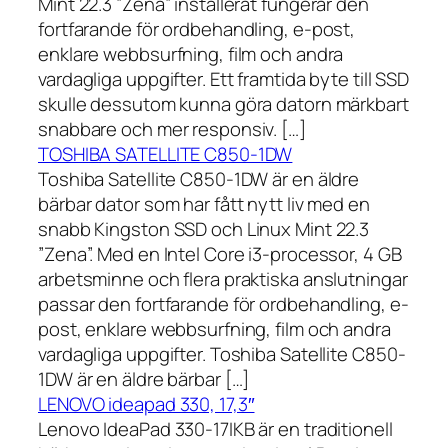
Mint 22.3 ”Zena” installerat fungerar den
fortfarande för ordbehandling, e-post,
enklare webbsurfning, film och andra
vardagliga uppgifter. Ett framtida byte till SSD
skulle dessutom kunna göra datorn märkbart
snabbare och mer responsiv. […]
TOSHIBA SATELLITE C850-1DW
Toshiba Satellite C850-1DW är en äldre
bärbar dator som har fått nytt liv med en
snabb Kingston SSD och Linux Mint 22.3
”Zena”. Med en Intel Core i3-processor, 4 GB
arbetsminne och flera praktiska anslutningar
passar den fortfarande för ordbehandling, e-
post, enklare webbsurfning, film och andra
vardagliga uppgifter. Toshiba Satellite C850-
1DW är en äldre bärbar […]
LENOVO ideapad 330, 17,3″
Lenovo IdeaPad 330-17IKB är en traditionell