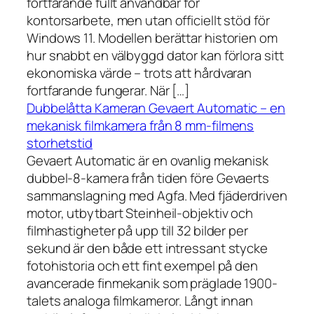
fortfarande fullt användbar för
kontorsarbete, men utan officiellt stöd för
Windows 11. Modellen berättar historien om
hur snabbt en välbyggd dator kan förlora sitt
ekonomiska värde – trots att hårdvaran
fortfarande fungerar. När […]
Dubbelåtta Kameran Gevaert Automatic – en
mekanisk filmkamera från 8 mm-filmens
storhetstid
Gevaert Automatic är en ovanlig mekanisk
dubbel-8-kamera från tiden före Gevaerts
sammanslagning med Agfa. Med fjäderdriven
motor, utbytbart Steinheil-objektiv och
filmhastigheter på upp till 32 bilder per
sekund är den både ett intressant stycke
fotohistoria och ett fint exempel på den
avancerade finmekanik som präglade 1900-
talets analoga filmkameror. Långt innan