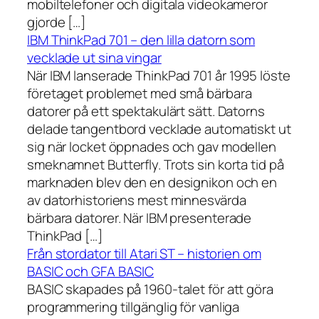
mobiltelefoner och digitala videokameror
gjorde […]
IBM ThinkPad 701 – den lilla datorn som
vecklade ut sina vingar
När IBM lanserade ThinkPad 701 år 1995 löste
företaget problemet med små bärbara
datorer på ett spektakulärt sätt. Datorns
delade tangentbord vecklade automatiskt ut
sig när locket öppnades och gav modellen
smeknamnet Butterfly. Trots sin korta tid på
marknaden blev den en designikon och en
av datorhistoriens mest minnesvärda
bärbara datorer. När IBM presenterade
ThinkPad […]
Från stordator till Atari ST – historien om
BASIC och GFA BASIC
BASIC skapades på 1960-talet för att göra
programmering tillgänglig för vanliga