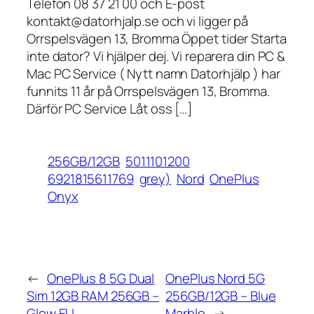
Telefon 08 37 21 00 och E-post
kontakt@datorhjalp.se och vi ligger på
Orrspelsvägen 13, Bromma Öppet tider Starta
inte dator? Vi hjälper dej. Vi reparera din PC &
Mac PC Service ( Nytt namn Datorhjälp ) har
funnits 11 år på Orrspelsvägen 13, Bromma.
Därför PC Service Låt oss […]
256GB/12GB
5011101200
6921815611769
grey)
Nord
OnePlus
Onyx
←
OnePlus 8 5G Dual
OnePlus Nord 5G
Sim 12GB RAM 256GB –
256GB/12GB – Blue
Glow EU
Marble
→