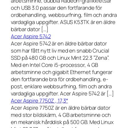
arbetsminne, dubbla Radeon-grafikkretsar
och USB 3.0 passar den fortfarande för
ordbehandling, webbsurfning, film och andra
vardagliga uppgifter. ASUS K53TK är en äldre
bärbar dator […]
Acer Aspire 5742
Acer Aspire 5742 är en äldre bärbar dator
som har fått nytt liv med en snabb Crucial
SSD på 480 GB och Linux Mint 22.3 ”Zena”.
Med en Intel Core i5-processor, 4 GB
arbetsminne och gigabit Ethernet fungerar
den fortfarande bra för ordbehandling, e-
post, enklare webbsurfning, film och andra
vardagliga uppgifter. Acer Aspire 5742 är […]
Acer Aspire 7750Z , 17,3″
Acer Aspire 7750Z är en äldre bärbar dator
med stor bildskärm, 4 GB arbetsminne och
en mekanisk hårddisk på 500 GB. Med Linux