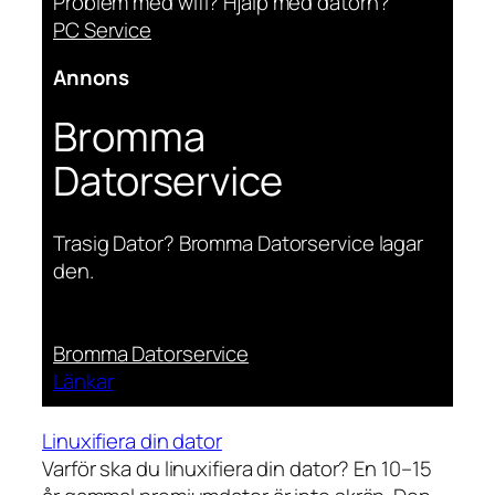
Problem med wifi? Hjälp med datorn?
PC Service
Annons
Bromma
Datorservice
Trasig Dator? Bromma Datorservice lagar
den.
Bromma Datorservice
Länkar
Linuxifiera din dator
Varför ska du linuxifiera din dator? En 10–15