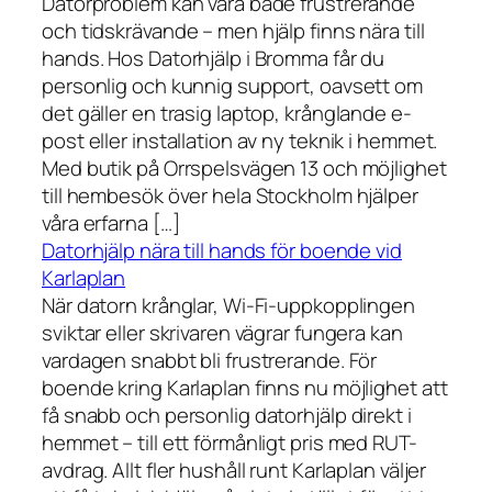
Datorproblem kan vara både frustrerande
och tidskrävande – men hjälp finns nära till
hands. Hos Datorhjälp i Bromma får du
personlig och kunnig support, oavsett om
det gäller en trasig laptop, krånglande e-
post eller installation av ny teknik i hemmet.
Med butik på Orrspelsvägen 13 och möjlighet
till hembesök över hela Stockholm hjälper
våra erfarna […]
Datorhjälp nära till hands för boende vid
Karlaplan
När datorn krånglar, Wi-Fi-uppkopplingen
sviktar eller skrivaren vägrar fungera kan
vardagen snabbt bli frustrerande. För
boende kring Karlaplan finns nu möjlighet att
få snabb och personlig datorhjälp direkt i
hemmet – till ett förmånligt pris med RUT-
avdrag. Allt fler hushåll runt Karlaplan väljer