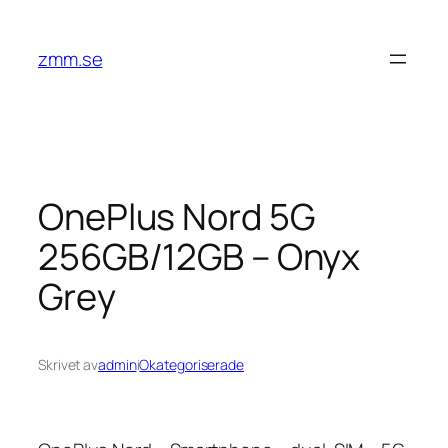
Hoppa
till
zmm.se
innehåll
OnePlus Nord 5G
256GB/12GB – Onyx
Grey
Skrivet av
admin
i
Okategoriserade