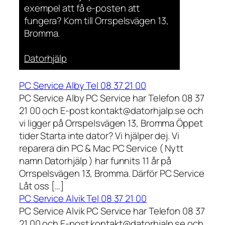
exempel att få e-posten att
fungera? Kom till Orrspelsvägen 13,
Bromma.
Datorhjälp
PC Service Alby Tel 08 37 21 00
PC Service Alby PC Service har Telefon 08 37
21 00 och E-post kontakt@datorhjalp.se och
vi ligger på Orrspelsvägen 13, Bromma Öppet
tider Starta inte dator? Vi hjälper dej. Vi
reparera din PC & Mac PC Service ( Nytt
namn Datorhjälp ) har funnits 11 år på
Orrspelsvägen 13, Bromma. Därför PC Service
Låt oss […]
PC Service Alvik Tel 08 37 21 00
PC Service Alvik PC Service har Telefon 08 37
21 00 och E-post kontakt@datorhjalp.se och