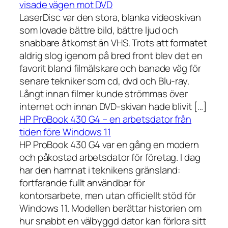
visade vägen mot DVD
LaserDisc var den stora, blanka videoskivan
som lovade bättre bild, bättre ljud och
snabbare åtkomst än VHS. Trots att formatet
aldrig slog igenom på bred front blev det en
favorit bland filmälskare och banade väg för
senare tekniker som cd, dvd och Blu-ray.
Långt innan filmer kunde strömmas över
internet och innan DVD-skivan hade blivit […]
HP ProBook 430 G4 – en arbetsdator från
tiden före Windows 11
HP ProBook 430 G4 var en gång en modern
och påkostad arbetsdator för företag. I dag
har den hamnat i teknikens gränsland:
fortfarande fullt användbar för
kontorsarbete, men utan officiellt stöd för
Windows 11. Modellen berättar historien om
hur snabbt en välbyggd dator kan förlora sitt