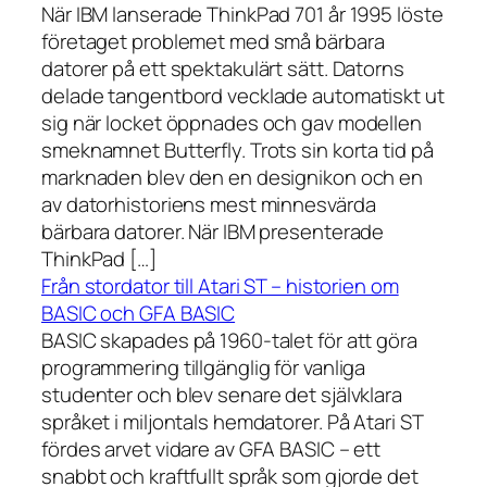
När IBM lanserade ThinkPad 701 år 1995 löste
företaget problemet med små bärbara
datorer på ett spektakulärt sätt. Datorns
delade tangentbord vecklade automatiskt ut
sig när locket öppnades och gav modellen
smeknamnet Butterfly. Trots sin korta tid på
marknaden blev den en designikon och en
av datorhistoriens mest minnesvärda
bärbara datorer. När IBM presenterade
ThinkPad […]
Från stordator till Atari ST – historien om
BASIC och GFA BASIC
BASIC skapades på 1960-talet för att göra
programmering tillgänglig för vanliga
studenter och blev senare det självklara
språket i miljontals hemdatorer. På Atari ST
fördes arvet vidare av GFA BASIC – ett
snabbt och kraftfullt språk som gjorde det