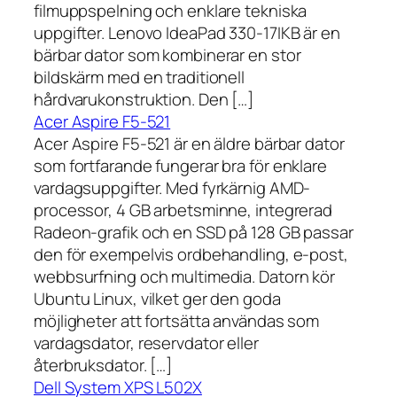
filmuppspelning och enklare tekniska
uppgifter. Lenovo IdeaPad 330-17IKB är en
bärbar dator som kombinerar en stor
bildskärm med en traditionell
hårdvarukonstruktion. Den […]
Acer Aspire F5-521
Acer Aspire F5-521 är en äldre bärbar dator
som fortfarande fungerar bra för enklare
vardagsuppgifter. Med fyrkärnig AMD-
processor, 4 GB arbetsminne, integrerad
Radeon-grafik och en SSD på 128 GB passar
den för exempelvis ordbehandling, e-post,
webbsurfning och multimedia. Datorn kör
Ubuntu Linux, vilket ger den goda
möjligheter att fortsätta användas som
vardagsdator, reservdator eller
återbruksdator. […]
Dell System XPS L502X