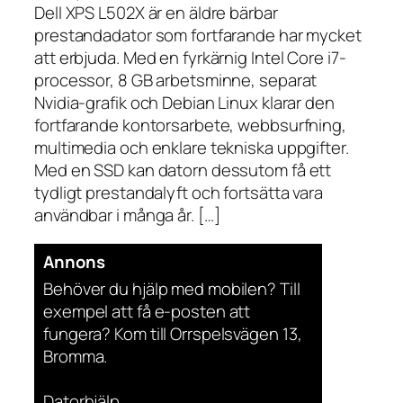
Dell XPS L502X är en äldre bärbar
prestandadator som fortfarande har mycket
att erbjuda. Med en fyrkärnig Intel Core i7-
processor, 8 GB arbetsminne, separat
Nvidia-grafik och Debian Linux klarar den
fortfarande kontorsarbete, webbsurfning,
multimedia och enklare tekniska uppgifter.
Med en SSD kan datorn dessutom få ett
tydligt prestandalyft och fortsätta vara
användbar i många år. […]
Annons
Behöver du hjälp med mobilen? Till
exempel att få e-posten att
fungera? Kom till Orrspelsvägen 13,
Bromma.
Datorhjälp