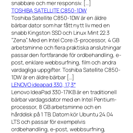
snabbare och mer responsiv. […]
TOSHIBA SATELLITE C850-1DW
Toshiba Satellite C850-1DW är en äldre
bärbar dator som har fått nytt liv med en
snabb Kingston SSD och Linux Mint 22.3
”Zena”. Med en Intel Core i3-processor, 4 GB
arbetsminne och flera praktiska anslutningar
passar den fortfarande för ordbehandling, e-
post, enklare webbsurfning, film och andra
vardagliga uppgifter. Toshiba Satellite C850-
1DW är en äldre bärbar […]
LENOVO ideapad 330, 17,3″
Lenovo IdeaPad 330-17IKB är en traditionell
bärbar vardagsdator med en Intel Pentium-
processor, 8 GB arbetsminne och en
hårddisk på 1 TB. Datorn kör Ubuntu 24.04
LTS och passar för exempelvis
ordbehandling, e-post, webbsurfning,