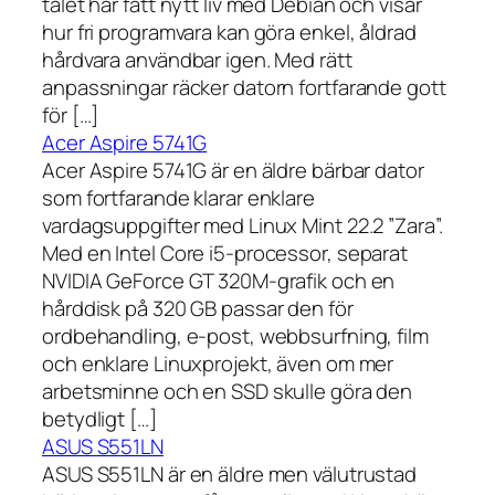
talet har fått nytt liv med Debian och visar
hur fri programvara kan göra enkel, åldrad
hårdvara användbar igen. Med rätt
anpassningar räcker datorn fortfarande gott
för […]
Acer Aspire 5741G
Acer Aspire 5741G är en äldre bärbar dator
som fortfarande klarar enklare
vardagsuppgifter med Linux Mint 22.2 ”Zara”.
Med en Intel Core i5-processor, separat
NVIDIA GeForce GT 320M-grafik och en
hårddisk på 320 GB passar den för
ordbehandling, e-post, webbsurfning, film
och enklare Linuxprojekt, även om mer
arbetsminne och en SSD skulle göra den
betydligt […]
ASUS S551LN
ASUS S551LN är en äldre men välutrustad