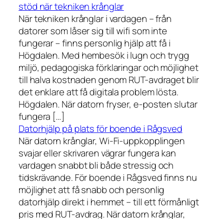
stöd när tekniken krånglar
När tekniken krånglar i vardagen – från
datorer som låser sig till wifi som inte
fungerar – finns personlig hjälp att få i
Högdalen. Med hembesök i lugn och trygg
miljö, pedagogiska förklaringar och möjlighet
till halva kostnaden genom RUT-avdraget blir
det enklare att få digitala problem lösta.
Högdalen. När datorn fryser, e-posten slutar
fungera […]
Datorhjälp på plats för boende i Rågsved
När datorn krånglar, Wi-Fi-uppkopplingen
svajar eller skrivaren vägrar fungera kan
vardagen snabbt bli både stressig och
tidskrävande. För boende i Rågsved finns nu
möjlighet att få snabb och personlig
datorhjälp direkt i hemmet – till ett förmånligt
pris med RUT-avdrag. När datorn krånglar,