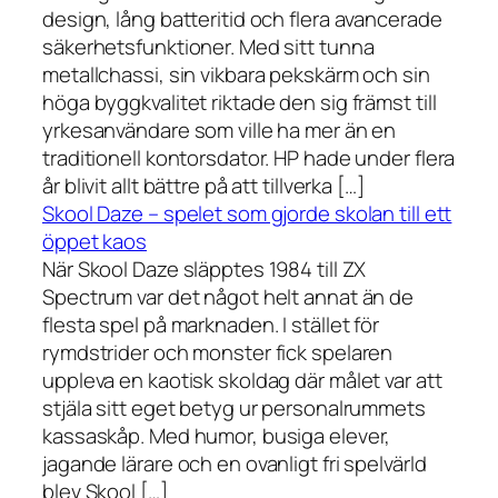
design, lång batteritid och flera avancerade
säkerhetsfunktioner. Med sitt tunna
metallchassi, sin vikbara pekskärm och sin
höga byggkvalitet riktade den sig främst till
yrkesanvändare som ville ha mer än en
traditionell kontorsdator. HP hade under flera
år blivit allt bättre på att tillverka […]
Skool Daze – spelet som gjorde skolan till ett
öppet kaos
När Skool Daze släpptes 1984 till ZX
Spectrum var det något helt annat än de
flesta spel på marknaden. I stället för
rymdstrider och monster fick spelaren
uppleva en kaotisk skoldag där målet var att
stjäla sitt eget betyg ur personalrummets
kassaskåp. Med humor, busiga elever,
jagande lärare och en ovanligt fri spelvärld
blev Skool […]