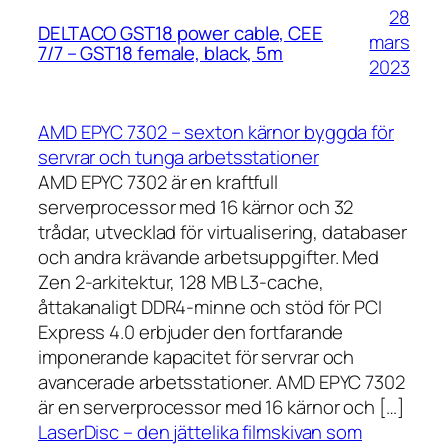
28
DELTACO GST18 power cable, CEE
mars
7/7 – GST18 female, black, 5m
2023
AMD EPYC 7302 – sexton kärnor byggda för
servrar och tunga arbetsstationer
AMD EPYC 7302 är en kraftfull
serverprocessor med 16 kärnor och 32
trådar, utvecklad för virtualisering, databaser
och andra krävande arbetsuppgifter. Med
Zen 2-arkitektur, 128 MB L3-cache,
åttakanaligt DDR4-minne och stöd för PCI
Express 4.0 erbjuder den fortfarande
imponerande kapacitet för servrar och
avancerade arbetsstationer. AMD EPYC 7302
är en serverprocessor med 16 kärnor och […]
LaserDisc – den jättelika filmskivan som