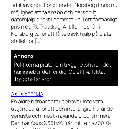
tidskrävande. För boende i Norsborg finns nu
möjlighet att få snabb och personlig
datorhjälp direkt i hemmet – till ett förmånligt
pris med RUT-avdrag. Allt fler hushåll i
Norsborg väljer att få teknisk hjälp på plats i
stället för […]
Annons
Politikerna pratar om trygghetshyror: det
här innebär det för dig. Objektiva fakta.
Trygghetshyror
Asus X551MA
En äldre bärbar dator behöver inte vara
uttjänt bara för att den inte längre klarar de
senaste och mest krävande programmen.
Den här Asus X551MA från mitten av 2010-