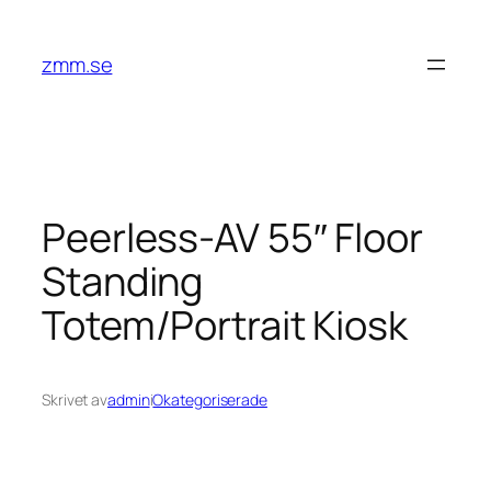
Hoppa
till
zmm.se
innehåll
Peerless-AV 55″ Floor
Standing
Totem/Portrait Kiosk
Skrivet av
admin
i
Okategoriserade