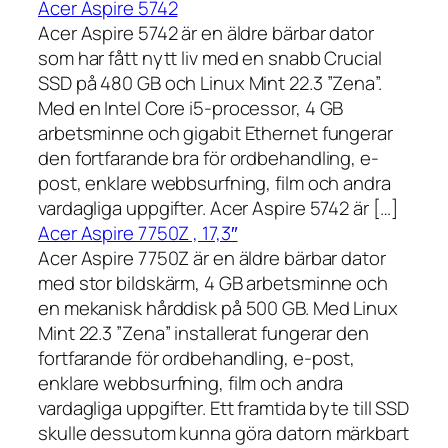
Acer Aspire 5742
Acer Aspire 5742 är en äldre bärbar dator
som har fått nytt liv med en snabb Crucial
SSD på 480 GB och Linux Mint 22.3 ”Zena”.
Med en Intel Core i5-processor, 4 GB
arbetsminne och gigabit Ethernet fungerar
den fortfarande bra för ordbehandling, e-
post, enklare webbsurfning, film och andra
vardagliga uppgifter. Acer Aspire 5742 är […]
Acer Aspire 7750Z , 17,3″
Acer Aspire 7750Z är en äldre bärbar dator
med stor bildskärm, 4 GB arbetsminne och
en mekanisk hårddisk på 500 GB. Med Linux
Mint 22.3 ”Zena” installerat fungerar den
fortfarande för ordbehandling, e-post,
enklare webbsurfning, film och andra
vardagliga uppgifter. Ett framtida byte till SSD
skulle dessutom kunna göra datorn märkbart