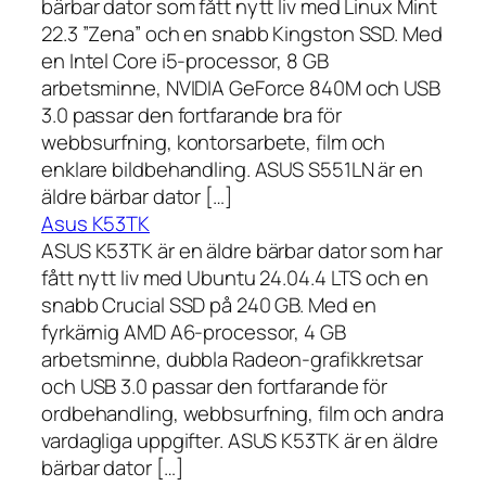
bärbar dator som fått nytt liv med Linux Mint
22.3 ”Zena” och en snabb Kingston SSD. Med
en Intel Core i5-processor, 8 GB
arbetsminne, NVIDIA GeForce 840M och USB
3.0 passar den fortfarande bra för
webbsurfning, kontorsarbete, film och
enklare bildbehandling. ASUS S551LN är en
äldre bärbar dator […]
Asus K53TK
ASUS K53TK är en äldre bärbar dator som har
fått nytt liv med Ubuntu 24.04.4 LTS och en
snabb Crucial SSD på 240 GB. Med en
fyrkärnig AMD A6-processor, 4 GB
arbetsminne, dubbla Radeon-grafikkretsar
och USB 3.0 passar den fortfarande för
ordbehandling, webbsurfning, film och andra
vardagliga uppgifter. ASUS K53TK är en äldre
bärbar dator […]