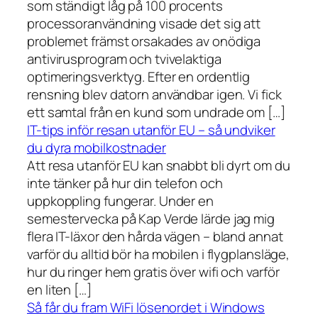
som ständigt låg på 100 procents
processoranvändning visade det sig att
problemet främst orsakades av onödiga
antivirusprogram och tvivelaktiga
optimeringsverktyg. Efter en ordentlig
rensning blev datorn användbar igen. Vi fick
ett samtal från en kund som undrade om […]
IT-tips inför resan utanför EU – så undviker
du dyra mobilkostnader
Att resa utanför EU kan snabbt bli dyrt om du
inte tänker på hur din telefon och
uppkoppling fungerar. Under en
semestervecka på Kap Verde lärde jag mig
flera IT-läxor den hårda vägen – bland annat
varför du alltid bör ha mobilen i flygplansläge,
hur du ringer hem gratis över wifi och varför
en liten […]
Så får du fram WiFi lösenordet i Windows