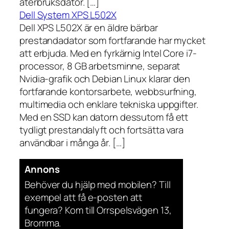
återbruksdator. […]
Dell System XPS L502X
Dell XPS L502X är en äldre bärbar
prestandadator som fortfarande har mycket
att erbjuda. Med en fyrkärnig Intel Core i7-
processor, 8 GB arbetsminne, separat
Nvidia-grafik och Debian Linux klarar den
fortfarande kontorsarbete, webbsurfning,
multimedia och enklare tekniska uppgifter.
Med en SSD kan datorn dessutom få ett
tydligt prestandalyft och fortsätta vara
användbar i många år. […]
Annons
Behöver du hjälp med mobilen? Till
exempel att få e-posten att
fungera? Kom till Orrspelsvägen 13,
Bromma.