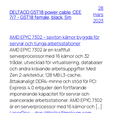
28
DELTACO GST18 power cable, CEE
mars
7/7 – GST18 female, black, 5m
2023
AMD EPYC 7302 – sexton kärnor byggda för
servrar och tunga arbetsstationer
AMD EPYC 7302 är en kraftfull
serverprocessor med 16 kärnor och 32
trådar, utvecklad för virtualisering, databaser
och andra krävande arbetsuppgifter. Med
Zen 2-arkitektur, 128 MB L3-cache,
åttakanaligt DDR4-minne och stöd för PCI
Express 4.0 erbjuder den fortfarande
imponerande kapacitet för servrar och
avancerade arbetsstationer. AMD EPYC 7302
är en serverprocessor med 16 kärnor och […]
LaserDisc – den jättelika filmskivan som