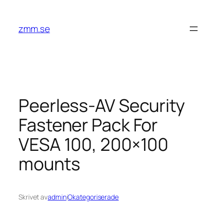
Hoppa
till
zmm.se
innehåll
Peerless-AV Security
Fastener Pack For
VESA 100, 200×100
mounts
Skrivet av
admin
i
Okategoriserade