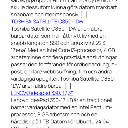
vardagliga uppgifter. Ett framtida byte till SSD
skulle dessutom kunna göra datorn märkbart
snabbare och mer responsiv. […]
TOSHIBA SATELLITE C850-1DW
Toshiba Satellite C850-1DW är en äldre
bärbar dator som har fått nytt liv med en
snabb Kingston SSD och Linux Mint 22.3
”Zena”. Med en Intel Core i3-processor, 4 GB
arbetsminne och flera praktiska anslutningar
passar den fortfarande för ordbehandling, e-
post, enklare webbsurfning, film och andra
vardagliga uppgifter. Toshiba Satellite C850-
1DW är en äldre bärbar […]
LENOVO ideapad 330, 17,3″
Lenovo IdeaPad 330-17IKB är en traditionell
bärbar vardagsdator med en Intel Pentium-
processor, 8 GB arbetsminne och en
hårddisk på 1 TB. Datorn kör Ubuntu 24.04