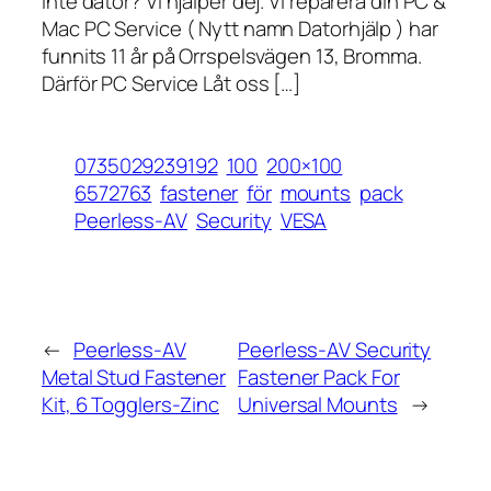
inte dator? Vi hjälper dej. Vi reparera din PC &
Mac PC Service ( Nytt namn Datorhjälp ) har
funnits 11 år på Orrspelsvägen 13, Bromma.
Därför PC Service Låt oss […]
0735029239192
100
200×100
6572763
fastener
för
mounts
pack
Peerless-AV
Security
VESA
←
Peerless-AV
Peerless-AV Security
Metal Stud Fastener
Fastener Pack For
Kit, 6 Togglers-Zinc
Universal Mounts
→