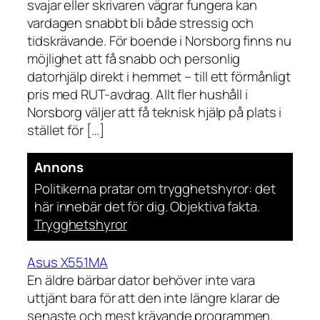
svajar eller skrivaren vägrar fungera kan
vardagen snabbt bli både stressig och
tidskrävande. För boende i Norsborg finns nu
möjlighet att få snabb och personlig
datorhjälp direkt i hemmet – till ett förmånligt
pris med RUT-avdrag. Allt fler hushåll i
Norsborg väljer att få teknisk hjälp på plats i
stället för […]
Annons
Politikerna pratar om trygghetshyror: det
här innebär det för dig. Objektiva fakta.
Trygghetshyror
Asus X551MA
En äldre bärbar dator behöver inte vara
uttjänt bara för att den inte längre klarar de
senaste och mest krävande programmen.