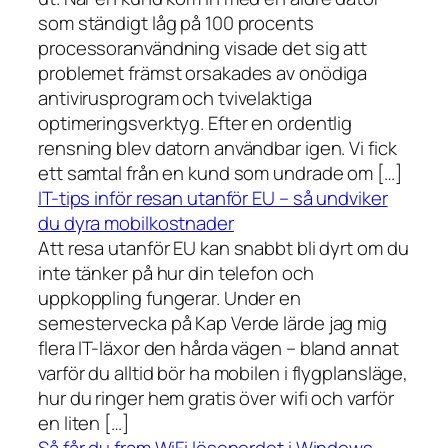
som ständigt låg på 100 procents
processoranvändning visade det sig att
problemet främst orsakades av onödiga
antivirusprogram och tvivelaktiga
optimeringsverktyg. Efter en ordentlig
rensning blev datorn användbar igen. Vi fick
ett samtal från en kund som undrade om […]
IT-tips inför resan utanför EU – så undviker
du dyra mobilkostnader
Att resa utanför EU kan snabbt bli dyrt om du
inte tänker på hur din telefon och
uppkoppling fungerar. Under en
semestervecka på Kap Verde lärde jag mig
flera IT-läxor den hårda vägen – bland annat
varför du alltid bör ha mobilen i flygplansläge,
hur du ringer hem gratis över wifi och varför
en liten […]
Så får du fram WiFi lösenordet i Windows