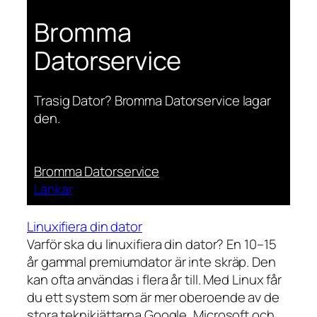
Bromma
Datorservice
Trasig Dator? Bromma Datorservice lagar
den.
Bromma Datorservice
Länkar
Linuxifiera din dator
Varför ska du linuxifiera din dator? En 10–15
år gammal premiumdator är inte skräp. Den
kan ofta användas i flera år till. Med Linux får
du ett system som är mer oberoende av de
stora teknikjättarna Google, Microsoft och