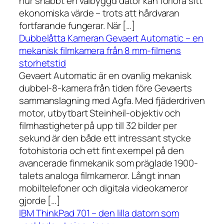
hur snabbt en välbyggd dator kan förlora sitt
ekonomiska värde – trots att hårdvaran
fortfarande fungerar. När […]
Dubbelåtta Kameran Gevaert Automatic – en
mekanisk filmkamera från 8 mm-filmens
storhetstid
Gevaert Automatic är en ovanlig mekanisk
dubbel-8-kamera från tiden före Gevaerts
sammanslagning med Agfa. Med fjäderdriven
motor, utbytbart Steinheil-objektiv och
filmhastigheter på upp till 32 bilder per
sekund är den både ett intressant stycke
fotohistoria och ett fint exempel på den
avancerade finmekanik som präglade 1900-
talets analoga filmkameror. Långt innan
mobiltelefoner och digitala videokameror
gjorde […]
IBM ThinkPad 701 – den lilla datorn som