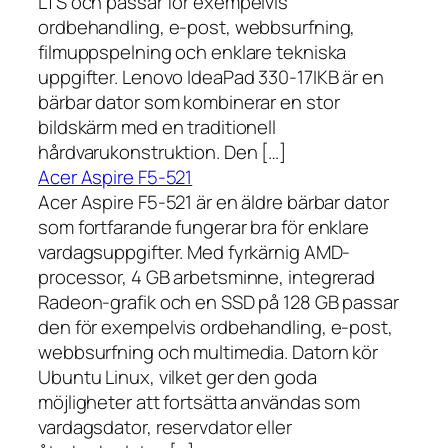
LTS och passar för exempelvis
ordbehandling, e-post, webbsurfning,
filmuppspelning och enklare tekniska
uppgifter. Lenovo IdeaPad 330-17IKB är en
bärbar dator som kombinerar en stor
bildskärm med en traditionell
hårdvarukonstruktion. Den […]
Acer Aspire F5-521
Acer Aspire F5-521 är en äldre bärbar dator
som fortfarande fungerar bra för enklare
vardagsuppgifter. Med fyrkärnig AMD-
processor, 4 GB arbetsminne, integrerad
Radeon-grafik och en SSD på 128 GB passar
den för exempelvis ordbehandling, e-post,
webbsurfning och multimedia. Datorn kör
Ubuntu Linux, vilket ger den goda
möjligheter att fortsätta användas som
vardagsdator, reservdator eller