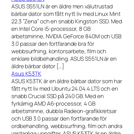
ASUS S551LN är en äldre men välutrustad
bärbar dator som fått nytt liv med Linux Mint
22.3 ”Zena” och en snabb Kingston SSD. Med
en Intel Core i5-processor, 8 GB
arbetsminne, NVIDIA GeForce 840M och USB
3.0 passar den fortfarande bra för
webbsurfning, kontorsarbete, film och
enklare bildbehandling. ASUS S551LN är en
äldre bärbar dator […]
Asus K53TK
ASUS K53TK är en äldre bärbar dator som har
fått nytt liv med Ubuntu 24.04.4 LTS och en
snabb Crucial SSD på 240 GB. Med en
fyrkärnig AMD A6-processor, 4 GB
arbetsminne, dubbla Radeon-grafikkretsar
och USB 3.0 passar den fortfarande för
ordbehandling, webbsurfning, film och andra
vardagliga uppgifter. ASUS K53TK är en äldre