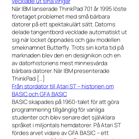
vecklade ut sina vingar
När IBM lanserade ThinkPad 701 år 1995 löste
företaget problemet med små bärbara
datorer på ett spektakulärt sätt. Datorns
delade tangentbord vecklade automatiskt ut
sig när locket öppnades och gav modellen
smeknamnet Butterfly. Trots sin korta tid på
marknaden blev den en designikon och en
av datorhistoriens mest minnesvärda
bärbara datorer. När IBM presenterade
ThinkPad […]
Från stordator till Atari ST – historien om
BASIC och GFA BASIC
BASIC skapades på 1960-talet för att göra
programmering tillgänglig för vanliga
studenter och blev senare det självklara
språket i miljontals hemdatorer. På Atari ST
fördes arvet vidare av GFA BASIC – ett