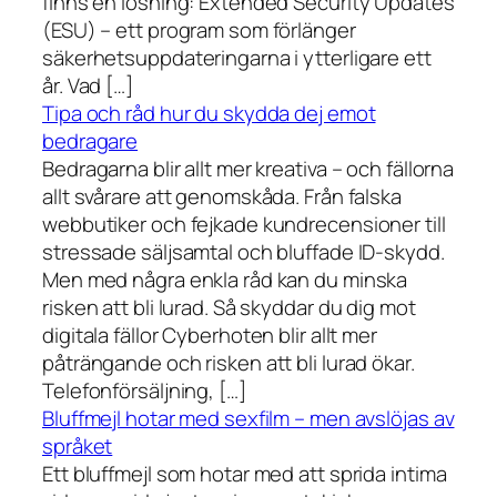
finns en lösning: Extended Security Updates
(ESU) – ett program som förlänger
säkerhetsuppdateringarna i ytterligare ett
år. Vad […]
Tipa och råd hur du skydda dej emot
bedragare
Bedragarna blir allt mer kreativa – och fällorna
allt svårare att genomskåda. Från falska
webbutiker och fejkade kundrecensioner till
stressade säljsamtal och bluffade ID-skydd.
Men med några enkla råd kan du minska
risken att bli lurad. Så skyddar du dig mot
digitala fällor Cyberhoten blir allt mer
påträngande och risken att bli lurad ökar.
Telefonförsäljning, […]
Bluffmejl hotar med sexfilm – men avslöjas av
språket
Ett bluffmejl som hotar med att sprida intima