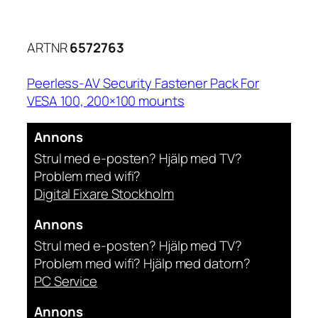
ARTNR
6572763
Peerless-AV Security Fastener Pack For
VESA 100, 200×100 mounts
Annons
Strul med e-posten? Hjälp med TV?
Problem med wifi?
Digital Fixare Stockholm
Annons
Strul med e-posten? Hjälp med TV?
Problem med wifi? Hjälp med datorn?
PC Service
Annons