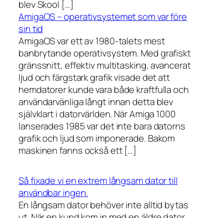
blev Skool […]
AmigaOS – operativsystemet som var före
sin tid
AmigaOS var ett av 1980-talets mest
banbrytande operativsystem. Med grafiskt
gränssnitt, effektiv multitasking, avancerat
ljud och färgstark grafik visade det att
hemdatorer kunde vara både kraftfulla och
användarvänliga långt innan detta blev
självklart i datorvärlden. När Amiga 1000
lanserades 1985 var det inte bara datorns
grafik och ljud som imponerade. Bakom
maskinen fanns också ett […]
Så fixade vi en extrem långsam dator till
användbar ingen.
En långsam dator behöver inte alltid bytas
ut. När en kund kom in med en äldre dator