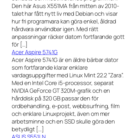
Den här Asus X551MA från mitten av 2010-
talet har fått nytt liv med Debian och visar
hur fri programvara kan göra enkel, åldrad
hårdvara användbar igen. Med rätt
anpassningar räcker datorn fortfarande gott
för […]
Acer Aspire 5741G
Acer Aspire 5741G är en äldre bärbar dator
som fortfarande klarar enklare
vardagsuppgifter med Linux Mint 22.2 ”Zara”.
Med en Intel Core i5-processor, separat
NVIDIA GeForce GT 320M-grafik och en
hårddisk på 320 GB passar den för
ordbehandling, e-post, webbsurfning, film
och enklare Linuxprojekt, även om mer
arbetsminne och en SSD skulle göra den
betydligt […]
ASUS S551LN