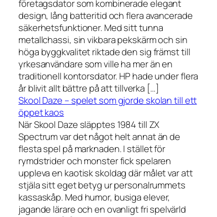
företagsdator som kombinerade elegant
design, lång batteritid och flera avancerade
säkerhetsfunktioner. Med sitt tunna
metallchassi, sin vikbara pekskärm och sin
höga byggkvalitet riktade den sig främst till
yrkesanvändare som ville ha mer än en
traditionell kontorsdator. HP hade under flera
år blivit allt bättre på att tillverka […]
Skool Daze – spelet som gjorde skolan till ett
öppet kaos
När Skool Daze släpptes 1984 till ZX
Spectrum var det något helt annat än de
flesta spel på marknaden. I stället för
rymdstrider och monster fick spelaren
uppleva en kaotisk skoldag där målet var att
stjäla sitt eget betyg ur personalrummets
kassaskåp. Med humor, busiga elever,
jagande lärare och en ovanligt fri spelvärld