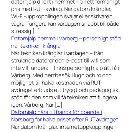
datorhjälp direkt i hemmet – till ett förmånligt
pris med RUT-avdrag. När datorn krånglar,
Wi-Fi-uppkopplingen svajar eller skrivaren
vägrar fungera kan vardagen snabbt bli både
stressig […]
Datorhjälp hemma i Vårberg – personligt stöd
när tekniken krånglar
När tekniken krånglar i vardagen – från
strulande datorer och e-post till wifi som
inte vill fungera – finns personlig hjälp att få i
Vårberg. Med hembesök i lugn och ro och
möjlighet till halva kostnaden via RUT-
avdraget erbjuds ett tryggt och pedagogiskt
stöd för den som vill få tekniken att fungera
igen. Vårberg. När […]
Datorhjälp nära till hands för boende i
Norsborg för halva priset efter RUT avdraget
När datorn krånglar, internetuppkopplingen