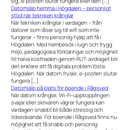
sig, e-posten slutar fungera eller den […]
Datorhjälp hemma i Högdalen – personligt
stöd när tekniken krånglar
När tekniken krånglar i vardagen – från
datorer som låser sig till wifi som inte
fungerar – finns personlig hjälp att få i
Högdalen. Med hembesök i lugn och trygg
miljö, pedagogiska förklaringar och möjlighet
till halva kostnaden genom RUT-avdraget blir
det enklare att få digitala problem lösta.
Högdalen. När datorn fryser, e-posten slutar
fungera […]
Datorhjälp på plats för boende i Rågsved
När datorn krånglar, Wi-Fi-uppkopplingen
svajar eller skrivaren vägrar fungera kan
vardagen snabbt bli både stressig och
tidskrävande. För boende i Rågsved finns nu
möjlighet att få snabb och personlig