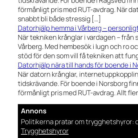
tidskrävande. För boende i Rågsved finns
förmånligt pris med RUT-avdrag. När dat
snabbt bli både stressig […]
Datorhjälp hemma i Vårberg – personligt
När tekniken krånglar i vardagen – från st
Vårberg. Med hembesök i lugn och ro och
stöd för den som vill få tekniken att fun
Datorhjälp nära till hands för boende i 
När datorn krånglar, internetuppkopplin
tidskrävande. För boende i Norsborg finn
förmånligt pris med RUT-avdrag. Allt fler h
Annons
Politikerna pratar om trygghetshyror: d
Trygghetshyror