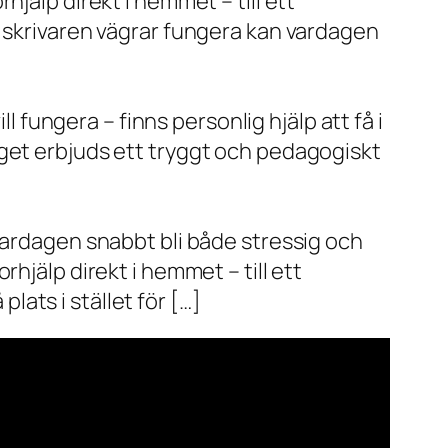
jälp direkt i hemmet – till ett
r skrivaren vägrar fungera kan vardagen
l fungera – finns personlig hjälp att få i
aget erbjuds ett tryggt och pedagogiskt
vardagen snabbt bli både stressig och
hjälp direkt i hemmet – till ett
plats i stället för […]