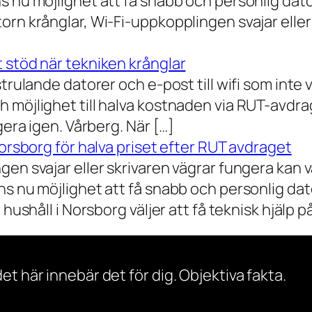
 nu möjlighet att få snabb och personlig datorh
orn krånglar, Wi-Fi-uppkopplingen svajar elle
 stöd när tekniken krånglar
rulande datorer och e-post till wifi som inte vil
 möjlighet till halva kostnaden via RUT-avdr
gera igen. Vårberg. När […]
Norsborg för halva priset efter RUT avdraget
gen svajar eller skrivaren vägrar fungera kan 
s nu möjlighet att få snabb och personlig dator
ushåll i Norsborg väljer att få teknisk hjälp på 
et här innebär det för dig. Objektiva fakta.