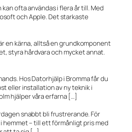
kan ofta användas i flera år till. Med
rosoft och Apple. Det starkaste
x är en kärna, alltså en grundkomponent
et, styra hårdvara och mycket annat.
 hands. Hos Datorhjälp i Bromma får du
eller installation av ny teknik i
lm hjälper våra erfarna […]
rdagen snabbt bli frustrerande. För
i hemmet – till ett förmånligt pris med
r att ta sig […]