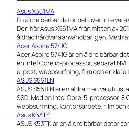
Asus X551MA
En äldre bärbar dator behöver inte vara
Den här Asus X551MA från mitten av 2010-
åldrad hårdvara användbar igen. Med rät
Acer Aspire 5741G
Acer Aspire 5741G är en äldre bärbar da
en Intel Core i5-processor, separat NV
e-post, webbsurfning, film och enklare
ASUS S551LN
ASUS S551LN är en äldre men välutrustad
SSD. Med en Intel Core i5-processor, 8
webbsurfning, kontorsarbete, film och e
Asus K53TK
ASUS K53TK är en äldre bärbar dator so