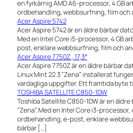
en fyrkärnig AMD A6-processor, 4 GB ar
ordbehandling, webbsurfning, film och a
Acer Aspire 5742
Acer Aspire 5742 är en äldre bärbar dato
Med en Intel Core i5-processor, 4 GB a
post, enklare webbsurfning, film och and
Acer Aspire 7750Z , 17,3″
Acer Aspire 7750Z är en äldre bärbar d
Linux Mint 22.3 ”Zena” installerat fung
vardagliga uppgifter. Ett framtida byte
TOSHIBA SATELLITE C850-1DW
Toshiba Satellite C850-1DW är en äldre 
”Zena”. Med en Intel Core i3-processor,
ordbehandling, e-post, enklare webbsurf
bärbar […]