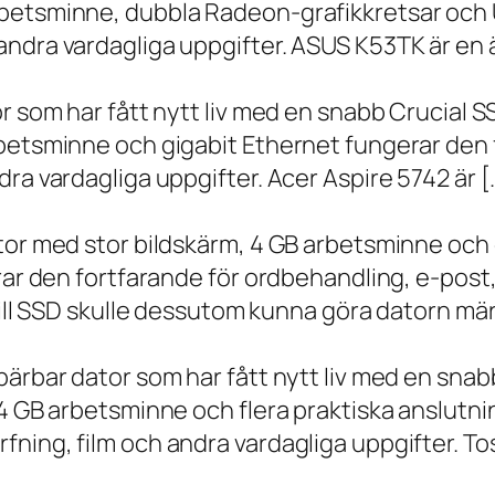
betsminne, dubbla Radeon-grafikkretsar och U
ndra vardagliga uppgifter. ASUS K53TK är en ä
r som har fått nytt liv med en snabb Crucial S
rbetsminne och gigabit Ethernet fungerar den 
ra vardagliga uppgifter. Acer Aspire 5742 är [
ator med stor bildskärm, 4 GB arbetsminne oc
erar den fortfarande för ordbehandling, e-post
 till SSD skulle dessutom kunna göra datorn m
bärbar dator som har fått nytt liv med en sna
 4 GB arbetsminne och flera praktiska anslutni
ning, film och andra vardagliga uppgifter. To