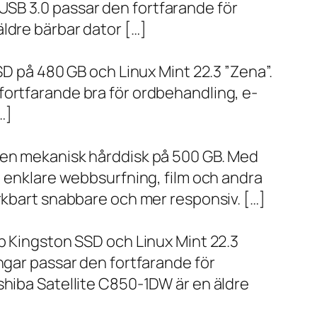
SB 3.0 passar den fortfarande för
ldre bärbar dator […]
SD på 480 GB och Linux Mint 22.3 ”Zena”.
fortfarande bra för ordbehandling, e-
…]
h en mekanisk hårddisk på 500 GB. Med
, enklare webbsurfning, film och andra
ärkbart snabbare och mer responsiv. […]
bb Kingston SSD och Linux Mint 22.3
ngar passar den fortfarande för
shiba Satellite C850-1DW är en äldre