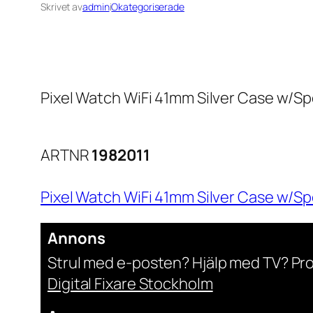
Skrivet av
admin
i
Okategoriserade
Pixel Watch WiFi 41mm Silver Case w/Sp
ARTNR
1982011
Pixel Watch WiFi 41mm Silver Case w/Sp
Annons
Strul med e-posten? Hjälp med TV? Pr
Digital Fixare Stockholm