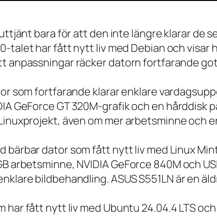
 uttjänt bara för att den inte längre klarar 
talet har fått nytt liv med Debian och visar h
t anpassningar räcker datorn fortfarande gott
tor som fortfarande klarar enklare vardagsuppg
IDIA GeForce GT 320M-grafik och en hårddisk p
 Linuxprojekt, även om mer arbetsminne och en
 bärbar dator som fått nytt liv med Linux Min
 GB arbetsminne, NVIDIA GeForce 840M och USB
nklare bildbehandling. ASUS S551LN är en äld
m har fått nytt liv med Ubuntu 24.04.4 LTS oc