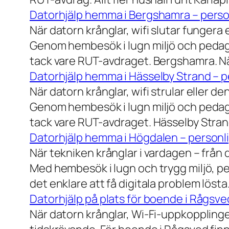
Datorhjälp hemma i Bergshamra – person
När datorn krånglar, wifi slutar fungera 
Genom hembesök i lugn miljö och pedagog
tack vare RUT-avdraget. Bergshamra. När
Datorhjälp hemma i Hässelby Strand – pe
När datorn krånglar, wifi strular eller de
Genom hembesök i lugn miljö och pedagog
tack vare RUT-avdraget. Hässelby Strand.
Datorhjälp hemma i Högdalen – personli
När tekniken krånglar i vardagen – från da
Med hembesök i lugn och trygg miljö, pe
det enklare att få digitala problem löst
Datorhjälp på plats för boende i Rågsve
När datorn krånglar, Wi-Fi-uppkopplinge