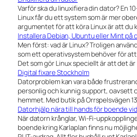
Varför ska du linuxifiera din dator? En 1
Linux får du ett system som är mer ober
argumentet för att köra Linux är att du
Installera Debian, Ubuntu eller Mint på 
Men först: vad är Linux? Troligen använ
som ett operativsystem behöver för att
Det som gör Linux speciellt är att det är
Digital fixare Stockholm
Datorproblem kan vara både frustrerande
personlig och kunnig support, oavsett om
hemmet. Med butik på Orrspelsvägen 13 
Datorhjälp nära till hands för boende vi
När datorn krånglar, Wi-Fi-uppkopplingen
boende kring Karlaplan finns nu möjlighe
RUT-avdrag. Allt fler hushåll runt Karlaplan