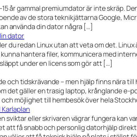
0–15 år gammal premiumdator är inte skräp. Den 
oende av de stora teknikjättarna Google, Mic
 kan använda din dator några […]
din dator
der du redan Linux utan att veta om det. Linu
 kunna hantera filer, kommunicera med intern
 släppt under en licens som gör att […]
 och tidskrävande – men hjälp finns nära till
 det gäller en trasig laptop, krånglande e-post 
och möjlighet till hembesök över hela Stockho
d Karlaplan
 sviktar eller skrivaren vägrar fungera kan va
t att få snabb och personlig datorhjälp direkt 
 väljer att få teknisk hjälp på plats i stället fö