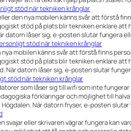
ligt stöd när tekniken krånglar
eller den nya mobilen känns svår att förstå finn
iskt stöd på plats blir tekniken enklare att 
 datorn låser sig, e-posten slutar fungera ell
rsonligt stöd när tekniken krånglar
n nya mobilen känns svår att förstå finns person
iskt stöd på plats blir tekniken enklare att 
 När datorn låser sig, e-posten slutar fungera
gt stöd när tekniken krånglar
torer som låser sig till wifi som inte fungerar 
dagogiska förklaringar och möjlighet till hal
a. Högdalen. När datorn fryser, e-posten slutar
d
n svajar eller skrivaren vägrar fungera kan va