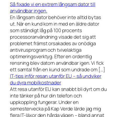
Så fixade vi en extrem långsam dator till
användbar ingen.
En långsam dator behöver inte alltid bytas
ut. När en kund kom in med en äldre dator
som ständigt låg på 100 procents
processoranvändning visade det sig att
problemet främst orsakades av onödiga
antivirusprogram och tvivelaktiga
optimeringsverktyg. Efter en ordentlig
rensning blev datorn användbar igen. Vi fick
ett samtal från en kund som undrade om […]
IT-tips inför resan utanför EU – så undviker
du dyra mobilkostnader
Att resa utanför EU kan snabbt bli dyrt om du
inte tänker på hur din telefon och
uppkoppling fungerar. Under en
semestervecka på Kap Verde lärde jag mig
flera IT-läxor den hårda vägen – bland annat