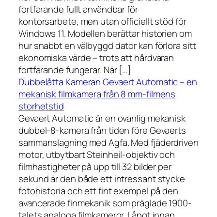
fortfarande fullt användbar för
kontorsarbete, men utan officiellt stöd för
Windows 11. Modellen berättar historien om
hur snabbt en välbyggd dator kan förlora sitt
ekonomiska värde – trots att hårdvaran
fortfarande fungerar. När […]
Dubbelåtta Kameran Gevaert Automatic – en
mekanisk filmkamera från 8 mm-filmens
storhetstid
Gevaert Automatic är en ovanlig mekanisk
dubbel-8-kamera från tiden före Gevaerts
sammanslagning med Agfa. Med fjäderdriven
motor, utbytbart Steinheil-objektiv och
filmhastigheter på upp till 32 bilder per
sekund är den både ett intressant stycke
fotohistoria och ett fint exempel på den
avancerade finmekanik som präglade 1900-
talets analoga filmkameror. Långt innan