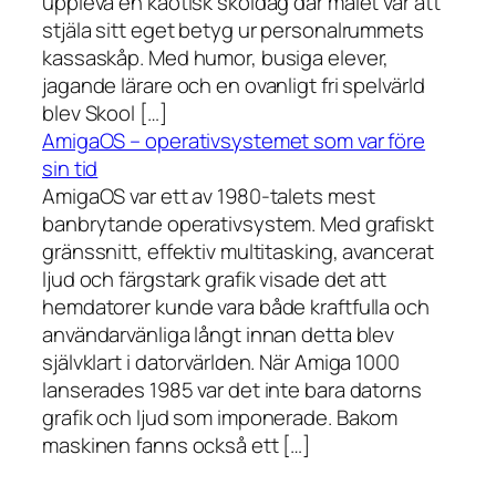
uppleva en kaotisk skoldag där målet var att
stjäla sitt eget betyg ur personalrummets
kassaskåp. Med humor, busiga elever,
jagande lärare och en ovanligt fri spelvärld
blev Skool […]
AmigaOS – operativsystemet som var före
sin tid
AmigaOS var ett av 1980-talets mest
banbrytande operativsystem. Med grafiskt
gränssnitt, effektiv multitasking, avancerat
ljud och färgstark grafik visade det att
hemdatorer kunde vara både kraftfulla och
användarvänliga långt innan detta blev
självklart i datorvärlden. När Amiga 1000
lanserades 1985 var det inte bara datorns
grafik och ljud som imponerade. Bakom
maskinen fanns också ett […]