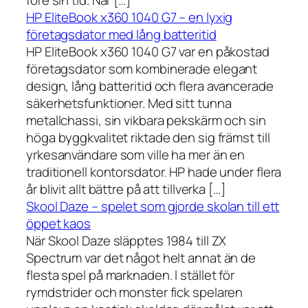
före sin tid. När […]
HP EliteBook x360 1040 G7 – en lyxig
företagsdator med lång batteritid
HP EliteBook x360 1040 G7 var en påkostad
företagsdator som kombinerade elegant
design, lång batteritid och flera avancerade
säkerhetsfunktioner. Med sitt tunna
metallchassi, sin vikbara pekskärm och sin
höga byggkvalitet riktade den sig främst till
yrkesanvändare som ville ha mer än en
traditionell kontorsdator. HP hade under flera
år blivit allt bättre på att tillverka […]
Skool Daze – spelet som gjorde skolan till ett
öppet kaos
När Skool Daze släpptes 1984 till ZX
Spectrum var det något helt annat än de
flesta spel på marknaden. I stället för
rymdstrider och monster fick spelaren