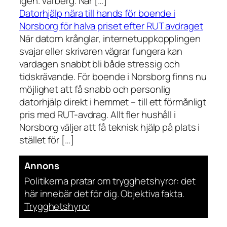
igen. Vårberg. När […]
Datorhjälp nära till hands för boende i
Norsborg för halva priset efter RUT avdraget
När datorn krånglar, internetuppkopplingen
svajar eller skrivaren vägrar fungera kan
vardagen snabbt bli både stressig och
tidskrävande. För boende i Norsborg finns nu
möjlighet att få snabb och personlig
datorhjälp direkt i hemmet – till ett förmånligt
pris med RUT-avdrag. Allt fler hushåll i
Norsborg väljer att få teknisk hjälp på plats i
stället för […]
Annons
Politikerna pratar om trygghetshyror: det
här innebär det för dig. Objektiva fakta.
Trygghetshyror