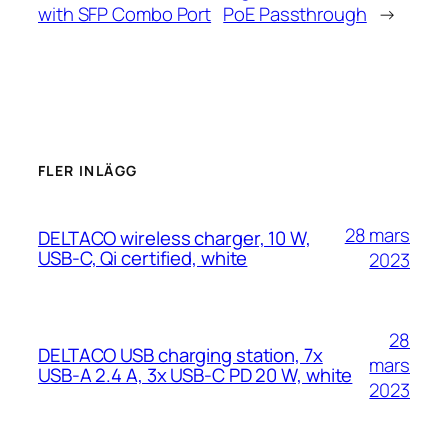
with SFP Combo Port
PoE Passthrough
→
FLER INLÄGG
28 mars
DELTACO wireless charger, 10 W,
USB-C, Qi certified, white
2023
28
DELTACO USB charging station, 7x
mars
USB-A 2.4 A, 3x USB-C PD 20 W, white
2023