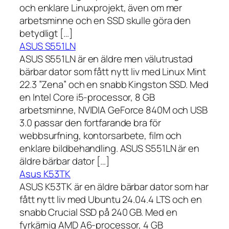
och enklare Linuxprojekt, även om mer
arbetsminne och en SSD skulle göra den
betydligt […]
ASUS S551LN
ASUS S551LN är en äldre men välutrustad
bärbar dator som fått nytt liv med Linux Mint
22.3 ”Zena” och en snabb Kingston SSD. Med
en Intel Core i5-processor, 8 GB
arbetsminne, NVIDIA GeForce 840M och USB
3.0 passar den fortfarande bra för
webbsurfning, kontorsarbete, film och
enklare bildbehandling. ASUS S551LN är en
äldre bärbar dator […]
Asus K53TK
ASUS K53TK är en äldre bärbar dator som har
fått nytt liv med Ubuntu 24.04.4 LTS och en
snabb Crucial SSD på 240 GB. Med en
fyrkärnig AMD A6-processor, 4 GB