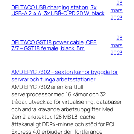
28
DELTACO USB charging station, 7x
mars
USB-A 2.4 A, 3x USB-C PD 20 W, black
2023
28
DELTACO GST18 power cable, CEE
mars
7/7 – GST18 female, black, 5m
2023
AMD EPYC 7302 – sexton kärnor byggda för
servrar och tunga arbetsstationer
AMD EPYC 7302 är en kraftfull
serverprocessor med 16 kärnor och 32
trådar, utvecklad för virtualisering, databaser
och andra krävande arbetsuppgifter. Med
Zen 2-arkitektur, 128 MB L3-cache,
åttakanaligt DDR4-minne och stöd för PCI
Express 4.0 erbjuder den fortfarande