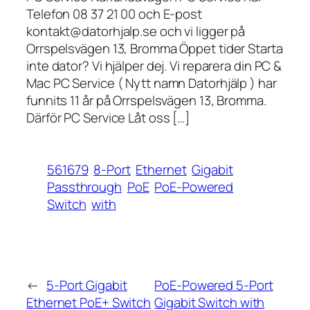
Telefon 08 37 21 00 och E-post
kontakt@datorhjalp.se och vi ligger på
Orrspelsvägen 13, Bromma Öppet tider Starta
inte dator? Vi hjälper dej. Vi reparera din PC &
Mac PC Service ( Nytt namn Datorhjälp ) har
funnits 11 år på Orrspelsvägen 13, Bromma.
Därför PC Service Låt oss […]
561679
8-Port
Ethernet
Gigabit
Passthrough
PoE
PoE-Powered
Switch
with
←
5-Port Gigabit
PoE-Powered 5-Port
Ethernet PoE+ Switch
Gigabit Switch with