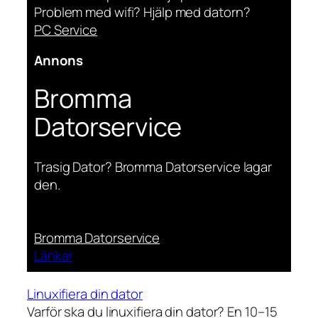
Problem med wifi? Hjälp med datorn?
PC Service
Annons
Bromma
Datorservice
Trasig Dator? Bromma Datorservice lagar
den.
Bromma Datorservice
Länkar
Linuxifiera din dator
Varför ska du linuxifiera din dator? En 10–15