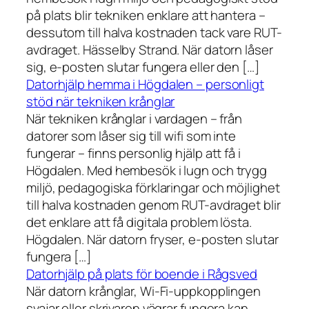
på plats blir tekniken enklare att hantera –
dessutom till halva kostnaden tack vare RUT-
avdraget. Hässelby Strand. När datorn låser
sig, e-posten slutar fungera eller den […]
Datorhjälp hemma i Högdalen – personligt
stöd när tekniken krånglar
När tekniken krånglar i vardagen – från
datorer som låser sig till wifi som inte
fungerar – finns personlig hjälp att få i
Högdalen. Med hembesök i lugn och trygg
miljö, pedagogiska förklaringar och möjlighet
till halva kostnaden genom RUT-avdraget blir
det enklare att få digitala problem lösta.
Högdalen. När datorn fryser, e-posten slutar
fungera […]
Datorhjälp på plats för boende i Rågsved
När datorn krånglar, Wi-Fi-uppkopplingen
svajar eller skrivaren vägrar fungera kan