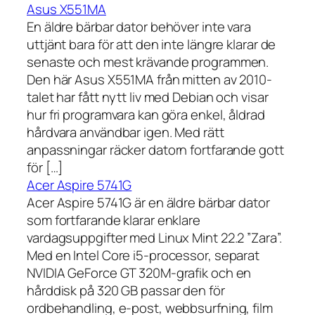
Asus X551MA
En äldre bärbar dator behöver inte vara
uttjänt bara för att den inte längre klarar de
senaste och mest krävande programmen.
Den här Asus X551MA från mitten av 2010-
talet har fått nytt liv med Debian och visar
hur fri programvara kan göra enkel, åldrad
hårdvara användbar igen. Med rätt
anpassningar räcker datorn fortfarande gott
för […]
Acer Aspire 5741G
Acer Aspire 5741G är en äldre bärbar dator
som fortfarande klarar enklare
vardagsuppgifter med Linux Mint 22.2 ”Zara”.
Med en Intel Core i5-processor, separat
NVIDIA GeForce GT 320M-grafik och en
hårddisk på 320 GB passar den för
ordbehandling, e-post, webbsurfning, film