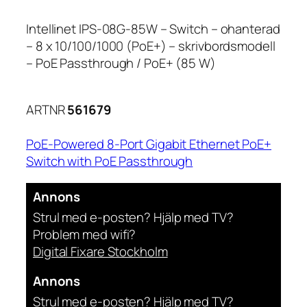
Intellinet IPS-08G-85W – Switch – ohanterad
– 8 x 10/100/1000 (PoE+) – skrivbordsmodell
– PoE Passthrough / PoE+ (85 W)
ARTNR
561679
PoE-Powered 8-Port Gigabit Ethernet PoE+
Switch with PoE Passthrough
Annons
Strul med e-posten? Hjälp med TV?
Problem med wifi?
Digital Fixare Stockholm
Annons
Strul med e-posten? Hjälp med TV?