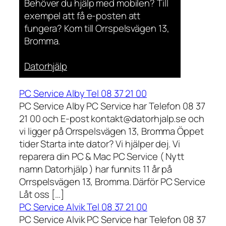
Behöver du hjälp med mobilen? Till
exempel att få e-posten att
fungera? Kom till Orrspelsvägen 13,
Bromma.
Datorhjälp
PC Service Alby Tel 08 37 21 00
PC Service Alby PC Service har Telefon 08 37
21 00 och E-post kontakt@datorhjalp.se och
vi ligger på Orrspelsvägen 13, Bromma Öppet
tider Starta inte dator? Vi hjälper dej. Vi
reparera din PC & Mac PC Service ( Nytt
namn Datorhjälp ) har funnits 11 år på
Orrspelsvägen 13, Bromma. Därför PC Service
Låt oss […]
PC Service Alvik Tel 08 37 21 00
PC Service Alvik PC Service har Telefon 08 37