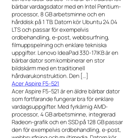
bärbar vardagsdator med en Intel Pentium-
processor, 8 GB arbetsminne och en
hårddisk på 1 TB. Datorn kör Ubuntu 24.04
LTS och passar för exempelvis
ordbehandling, e-post, webbsurfning,
filmuppspelning och enklare tekniska
uppgifter. Lenovo IdeaPad 330-17IKB är en
bärbar dator som kombinerar en stor
bildskärm med en traditionell
hårdvarukonstruktion. Den […]
Acer Aspire F5-521
Acer Aspire F5-521 är en äldre bärbar dator
som fortfarande fungerar bra för enklare
vardagsuppgifter. Med fyrkärnig AMD-
processor, 4 GB arbetsminne, integrerad
Radeon-grafik och en SSD på 128 GB passar
den för exempelvis ordbehandling, e-post,
webbsurfning och multimedia. Datorn kör