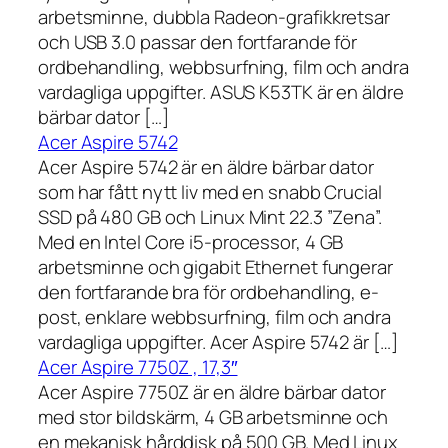
arbetsminne, dubbla Radeon-grafikkretsar
och USB 3.0 passar den fortfarande för
ordbehandling, webbsurfning, film och andra
vardagliga uppgifter. ASUS K53TK är en äldre
bärbar dator […]
Acer Aspire 5742
Acer Aspire 5742 är en äldre bärbar dator
som har fått nytt liv med en snabb Crucial
SSD på 480 GB och Linux Mint 22.3 ”Zena”.
Med en Intel Core i5-processor, 4 GB
arbetsminne och gigabit Ethernet fungerar
den fortfarande bra för ordbehandling, e-
post, enklare webbsurfning, film och andra
vardagliga uppgifter. Acer Aspire 5742 är […]
Acer Aspire 7750Z , 17,3″
Acer Aspire 7750Z är en äldre bärbar dator
med stor bildskärm, 4 GB arbetsminne och
en mekanisk hårddisk på 500 GB. Med Linux