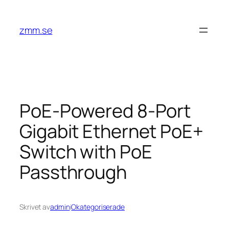
Hoppa
till
zmm.se
innehåll
PoE-Powered 8-Port
Gigabit Ethernet PoE+
Switch with PoE
Passthrough
Skrivet av
admin
i
Okategoriserade