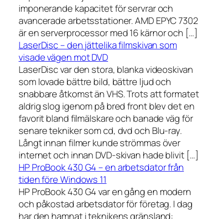
imponerande kapacitet för servrar och
avancerade arbetsstationer. AMD EPYC 7302
är en serverprocessor med 16 kärnor och […]
LaserDisc – den jättelika filmskivan som
visade vägen mot DVD
LaserDisc var den stora, blanka videoskivan
som lovade bättre bild, bättre ljud och
snabbare åtkomst än VHS. Trots att formatet
aldrig slog igenom på bred front blev det en
favorit bland filmälskare och banade väg för
senare tekniker som cd, dvd och Blu-ray.
Långt innan filmer kunde strömmas över
internet och innan DVD-skivan hade blivit […]
HP ProBook 430 G4 – en arbetsdator från
tiden före Windows 11
HP ProBook 430 G4 var en gång en modern
och påkostad arbetsdator för företag. I dag
har den hamnat i teknikens gränsland: