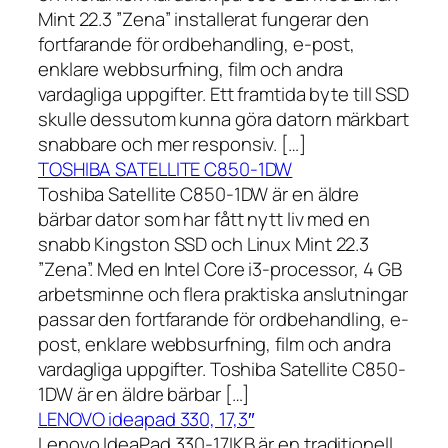
Mint 22.3 ”Zena” installerat fungerar den
fortfarande för ordbehandling, e-post,
enklare webbsurfning, film och andra
vardagliga uppgifter. Ett framtida byte till SSD
skulle dessutom kunna göra datorn märkbart
snabbare och mer responsiv. […]
TOSHIBA SATELLITE C850-1DW
Toshiba Satellite C850-1DW är en äldre
bärbar dator som har fått nytt liv med en
snabb Kingston SSD och Linux Mint 22.3
”Zena”. Med en Intel Core i3-processor, 4 GB
arbetsminne och flera praktiska anslutningar
passar den fortfarande för ordbehandling, e-
post, enklare webbsurfning, film och andra
vardagliga uppgifter. Toshiba Satellite C850-
1DW är en äldre bärbar […]
LENOVO ideapad 330, 17,3″
Lenovo IdeaPad 330-17IKB är en traditionell