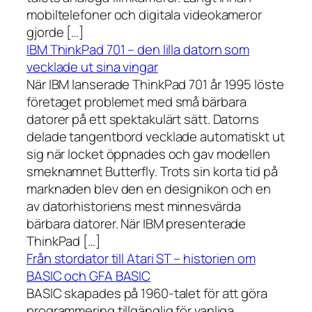
mobiltelefoner och digitala videokameror
gjorde […]
IBM ThinkPad 701 – den lilla datorn som
vecklade ut sina vingar
När IBM lanserade ThinkPad 701 år 1995 löste
företaget problemet med små bärbara
datorer på ett spektakulärt sätt. Datorns
delade tangentbord vecklade automatiskt ut
sig när locket öppnades och gav modellen
smeknamnet Butterfly. Trots sin korta tid på
marknaden blev den en designikon och en
av datorhistoriens mest minnesvärda
bärbara datorer. När IBM presenterade
ThinkPad […]
Från stordator till Atari ST – historien om
BASIC och GFA BASIC
BASIC skapades på 1960-talet för att göra
programmering tillgänglig för vanliga