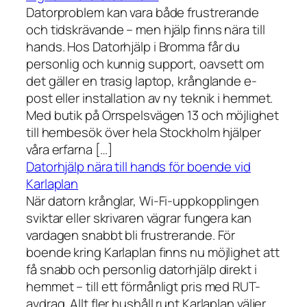
Datorproblem kan vara både frustrerande
och tidskrävande – men hjälp finns nära till
hands. Hos Datorhjälp i Bromma får du
personlig och kunnig support, oavsett om
det gäller en trasig laptop, krånglande e-
post eller installation av ny teknik i hemmet.
Med butik på Orrspelsvägen 13 och möjlighet
till hembesök över hela Stockholm hjälper
våra erfarna […]
Datorhjälp nära till hands för boende vid
Karlaplan
När datorn krånglar, Wi-Fi-uppkopplingen
sviktar eller skrivaren vägrar fungera kan
vardagen snabbt bli frustrerande. För
boende kring Karlaplan finns nu möjlighet att
få snabb och personlig datorhjälp direkt i
hemmet – till ett förmånligt pris med RUT-
avdrag. Allt fler hushåll runt Karlaplan väljer