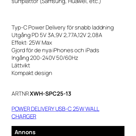
surfplattor (Samsung, Huawei, etc.)
Typ-C Power Delivery för snabb laddning
Utgång PD 5V 3A,9V 2,77A,12V 2,08A
Effekt: 25W Max
Gjord för de nya iPhones och iPads
Ingång 200-240V 50/60Hz
Lättvikt
Kompakt design
ARTNR
XWH-SPC25-13
POWER DELIVERY USB-C 25W WALL
CHARGER
Annons