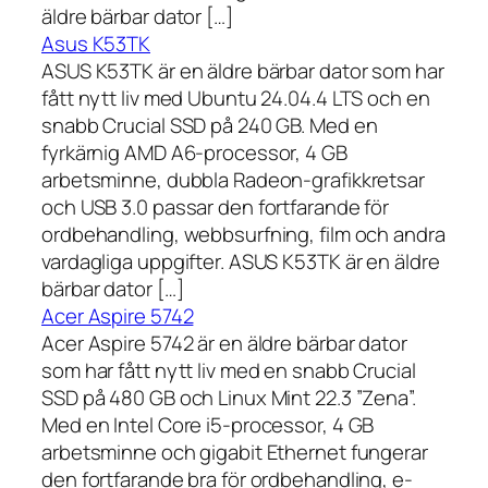
äldre bärbar dator […]
Asus K53TK
ASUS K53TK är en äldre bärbar dator som har
fått nytt liv med Ubuntu 24.04.4 LTS och en
snabb Crucial SSD på 240 GB. Med en
fyrkärnig AMD A6-processor, 4 GB
arbetsminne, dubbla Radeon-grafikkretsar
och USB 3.0 passar den fortfarande för
ordbehandling, webbsurfning, film och andra
vardagliga uppgifter. ASUS K53TK är en äldre
bärbar dator […]
Acer Aspire 5742
Acer Aspire 5742 är en äldre bärbar dator
som har fått nytt liv med en snabb Crucial
SSD på 480 GB och Linux Mint 22.3 ”Zena”.
Med en Intel Core i5-processor, 4 GB
arbetsminne och gigabit Ethernet fungerar
den fortfarande bra för ordbehandling, e-