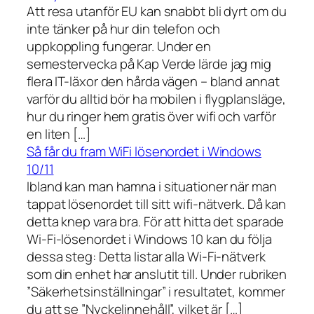
Att resa utanför EU kan snabbt bli dyrt om du
inte tänker på hur din telefon och
uppkoppling fungerar. Under en
semestervecka på Kap Verde lärde jag mig
flera IT-läxor den hårda vägen – bland annat
varför du alltid bör ha mobilen i flygplansläge,
hur du ringer hem gratis över wifi och varför
en liten […]
Så får du fram WiFi lösenordet i Windows
10/11
Ibland kan man hamna i situationer när man
tappat lösenordet till sitt wifi-nätverk. Då kan
detta knep vara bra. För att hitta det sparade
Wi-Fi-lösenordet i Windows 10 kan du följa
dessa steg: Detta listar alla Wi-Fi-nätverk
som din enhet har anslutit till. Under rubriken
”Säkerhetsinställningar” i resultatet, kommer
du att se ”Nyckelinnehåll”, vilket är […]