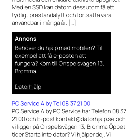
Med en SSD kan datorn dessutom få ett
tydligt prestandalyft och fortsätta vara
användbar i många år. […]
Annons
Behöver du hjälp med mobilen? Till
exempel att få e-posten att
fungera? Kom till Orrspelsvägen 13,
Bromma.
Datorhjälp
PC Service Alby Tel 08 37 21 00
PC Service Alby PC Service har Telefon 08 37
21 00 och E-post kontakt@datorhjalp.se och
vi ligger på Orrspelsvägen 13, Bromma Öppet
tider Starta inte dator? Vi hjälper dej. Vi