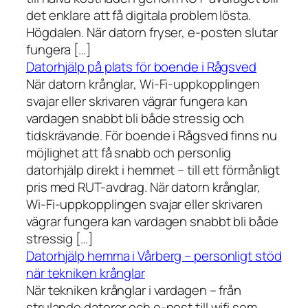
det enklare att få digitala problem lösta.
Högdalen. När datorn fryser, e-posten slutar
fungera […]
Datorhjälp på plats för boende i Rågsved
När datorn krånglar, Wi-Fi-uppkopplingen
svajar eller skrivaren vägrar fungera kan
vardagen snabbt bli både stressig och
tidskrävande. För boende i Rågsved finns nu
möjlighet att få snabb och personlig
datorhjälp direkt i hemmet – till ett förmånligt
pris med RUT-avdrag. När datorn krånglar,
Wi-Fi-uppkopplingen svajar eller skrivaren
vägrar fungera kan vardagen snabbt bli både
stressig […]
Datorhjälp hemma i Vårberg – personligt stöd
när tekniken krånglar
När tekniken krånglar i vardagen – från
strulande datorer och e-post till wifi som