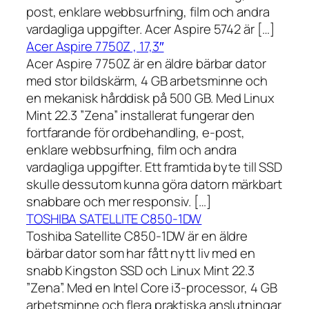
post, enklare webbsurfning, film och andra
vardagliga uppgifter. Acer Aspire 5742 är […]
Acer Aspire 7750Z , 17,3″
Acer Aspire 7750Z är en äldre bärbar dator
med stor bildskärm, 4 GB arbetsminne och
en mekanisk hårddisk på 500 GB. Med Linux
Mint 22.3 ”Zena” installerat fungerar den
fortfarande för ordbehandling, e-post,
enklare webbsurfning, film och andra
vardagliga uppgifter. Ett framtida byte till SSD
skulle dessutom kunna göra datorn märkbart
snabbare och mer responsiv. […]
TOSHIBA SATELLITE C850-1DW
Toshiba Satellite C850-1DW är en äldre
bärbar dator som har fått nytt liv med en
snabb Kingston SSD och Linux Mint 22.3
”Zena”. Med en Intel Core i3-processor, 4 GB
arbetsminne och flera praktiska anslutningar