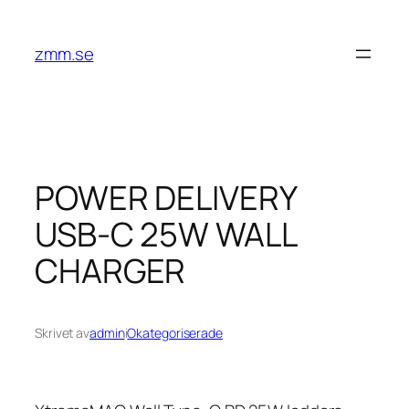
Hoppa
till
zmm.se
innehåll
POWER DELIVERY
USB-C 25W WALL
CHARGER
Skrivet av
admin
i
Okategoriserade