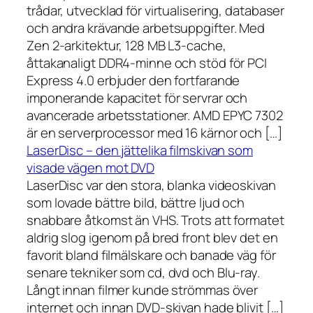
trådar, utvecklad för virtualisering, databaser
och andra krävande arbetsuppgifter. Med
Zen 2-arkitektur, 128 MB L3-cache,
åttakanaligt DDR4-minne och stöd för PCI
Express 4.0 erbjuder den fortfarande
imponerande kapacitet för servrar och
avancerade arbetsstationer. AMD EPYC 7302
är en serverprocessor med 16 kärnor och […]
LaserDisc – den jättelika filmskivan som
visade vägen mot DVD
LaserDisc var den stora, blanka videoskivan
som lovade bättre bild, bättre ljud och
snabbare åtkomst än VHS. Trots att formatet
aldrig slog igenom på bred front blev det en
favorit bland filmälskare och banade väg för
senare tekniker som cd, dvd och Blu-ray.
Långt innan filmer kunde strömmas över
internet och innan DVD-skivan hade blivit […]