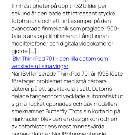
filmhastigheter på upp till 32 bilder per
sekund är den både ett intressant stycke
fotohistoria och ett fint exempel på den
avancerade finmekanik som präglade 1900-
talets analoga filmkameror. Långt innan
mobiltelefoner och digitala videokameror
gjorde […]
IBM ThinkPad 701 – den lilla datorn som
vecklade ut sina vingar
När IBM lanserade ThinkPad 701 år 1995 löste
företaget problemet med små bärbara
datorer på ett spektakulärt sätt. Datorns
delade tangentbord vecklade automatiskt ut
sig när locket öppnades och gav modellen
smeknamnet Butterfly. Trots sin korta tid på
marknaden blev den en designikon och en
av datorhistoriens mest minnesvärda
bärbara datorer. När IBM presenterade