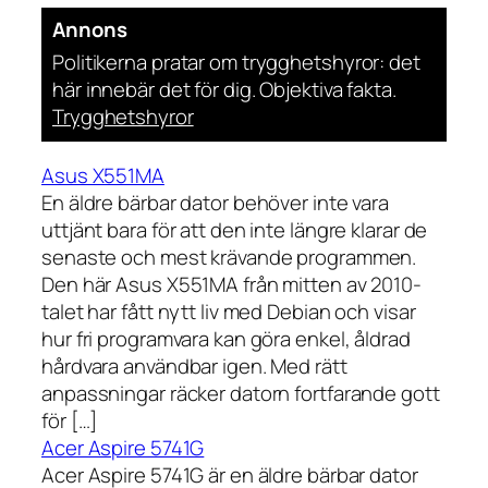
Annons
Politikerna pratar om trygghetshyror: det
här innebär det för dig. Objektiva fakta.
Trygghetshyror
Asus X551MA
En äldre bärbar dator behöver inte vara
uttjänt bara för att den inte längre klarar de
senaste och mest krävande programmen.
Den här Asus X551MA från mitten av 2010-
talet har fått nytt liv med Debian och visar
hur fri programvara kan göra enkel, åldrad
hårdvara användbar igen. Med rätt
anpassningar räcker datorn fortfarande gott
för […]
Acer Aspire 5741G
Acer Aspire 5741G är en äldre bärbar dator