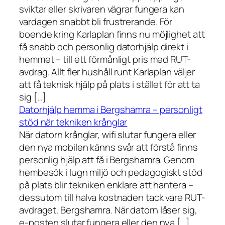
sviktar eller skrivaren vägrar fungera kan
vardagen snabbt bli frustrerande. För
boende kring Karlaplan finns nu möjlighet att
få snabb och personlig datorhjälp direkt i
hemmet – till ett förmånligt pris med RUT-
avdrag. Allt fler hushåll runt Karlaplan väljer
att få teknisk hjälp på plats i stället för att ta
sig […]
Datorhjälp hemma i Bergshamra – personligt
stöd när tekniken krånglar
När datorn krånglar, wifi slutar fungera eller
den nya mobilen känns svår att förstå finns
personlig hjälp att få i Bergshamra. Genom
hembesök i lugn miljö och pedagogiskt stöd
på plats blir tekniken enklare att hantera –
dessutom till halva kostnaden tack vare RUT-
avdraget. Bergshamra. När datorn låser sig,
e-posten slutar fungera eller den nya […]