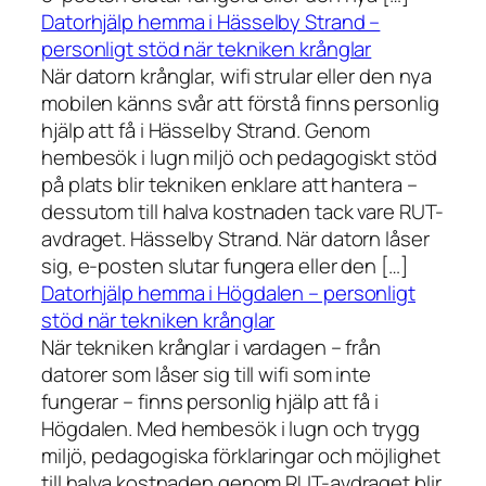
Datorhjälp hemma i Hässelby Strand –
personligt stöd när tekniken krånglar
När datorn krånglar, wifi strular eller den nya
mobilen känns svår att förstå finns personlig
hjälp att få i Hässelby Strand. Genom
hembesök i lugn miljö och pedagogiskt stöd
på plats blir tekniken enklare att hantera –
dessutom till halva kostnaden tack vare RUT-
avdraget. Hässelby Strand. När datorn låser
sig, e-posten slutar fungera eller den […]
Datorhjälp hemma i Högdalen – personligt
stöd när tekniken krånglar
När tekniken krånglar i vardagen – från
datorer som låser sig till wifi som inte
fungerar – finns personlig hjälp att få i
Högdalen. Med hembesök i lugn och trygg
miljö, pedagogiska förklaringar och möjlighet
till halva kostnaden genom RUT-avdraget blir