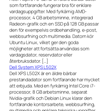
som fortfarande fungerar bra för enklare
vardagsuppgifter. Med fyrkärnig AMD-
processor, 4 GB arbetsminne, integrerad
Radeon-grafik och en SSD på 128 GB passar
den för exempelvis ordbehandling, e-post,
webbsurfning och multimedia. Datorn kör
Ubuntu Linux, vilket ger den goda
möjligheter att fortsätta användas som
vardagsdator, reservdator eller
återbruksdator. […]
Dell System XPS L502X
Dell XPS L502X är en äldre bärbar
prestandadator som fortfarande har mycket
att erbjuda. Med en fyrkärnig Intel Core i7-
processor, 8 GB arbetsminne, separat
Nvidia-grafik och Debian Linux klarar den
fortfarande kontorsarbete, webbsurfning,
multimedia och enklare tekniska uppgifter.