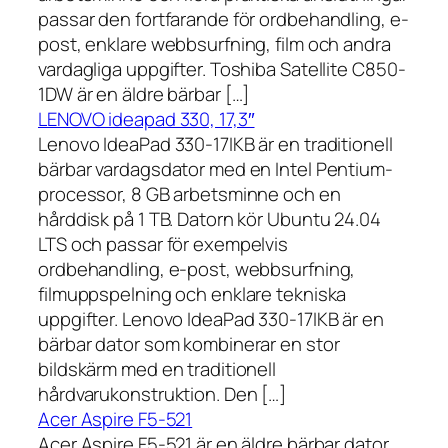
passar den fortfarande för ordbehandling, e-
post, enklare webbsurfning, film och andra
vardagliga uppgifter. Toshiba Satellite C850-
1DW är en äldre bärbar […]
LENOVO ideapad 330, 17,3″
Lenovo IdeaPad 330-17IKB är en traditionell
bärbar vardagsdator med en Intel Pentium-
processor, 8 GB arbetsminne och en
hårddisk på 1 TB. Datorn kör Ubuntu 24.04
LTS och passar för exempelvis
ordbehandling, e-post, webbsurfning,
filmuppspelning och enklare tekniska
uppgifter. Lenovo IdeaPad 330-17IKB är en
bärbar dator som kombinerar en stor
bildskärm med en traditionell
hårdvarukonstruktion. Den […]
Acer Aspire F5-521
Acer Aspire F5-521 är en äldre bärbar dator