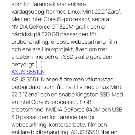
som fortfarande klarar enklare
vardagsuppgifter med Linux Mint 22.2 ”Zara”.
Med en Intel Core i5-processor, separat
NVIDIA GeForce GT 320M-grafik och en
hårddisk på 320 GB passar den för
ordbehandling, e-post, webbsurfning, film
och enklare Linuxprojekt, även om mer
arbetsminne och en SSD skulle göra den
betydligt […]
ASUS S551LN
ASUS S551LN är en äldre men välutrustad
bärbar dator som fått nytt liv med Linux Mint
22.3 ”Zena” och en snabb Kingston SSD. Med
en Intel Core i5-processor, 8 GB
arbetsminne, NVIDIA GeForce 840M och USB
3.0 passar den fortfarande bra för
webbsurfning, kontorsarbete, film och
enklare bildbehandling. ASUS S551LN är en