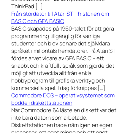
ThinkPad […]
Från stordator till Atari ST – historien om
BASIC och GFA BASIC
BASIC skapades på 1960-talet för att göra
programmering tillgänglig för vanliga
studenter och blev senare det självklara
språket i miljontals hemdatorer. På Atari ST
fördes arvet vidare av GFA BASIC – ett
snabbt och kraftfullt språk som gjorde det
möjligt att utveckla allt från enkla
hobbyprogram till grafiska verktyg och
kommersiella spel. I dag förknippas […]
Commodore DOS – operativsystemet som
bodde i diskettstationen
När Commodore 64 läste en diskett var det
inte bara datorn som arbetade.
Diskettstationen hade nämligen en egen
processor, ett eget minne och ett eget