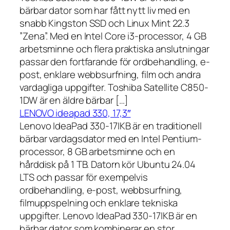
bärbar dator som har fått nytt liv med en
snabb Kingston SSD och Linux Mint 22.3
”Zena”. Med en Intel Core i3-processor, 4 GB
arbetsminne och flera praktiska anslutningar
passar den fortfarande för ordbehandling, e-
post, enklare webbsurfning, film och andra
vardagliga uppgifter. Toshiba Satellite C850-
1DW är en äldre bärbar […]
LENOVO ideapad 330, 17,3″
Lenovo IdeaPad 330-17IKB är en traditionell
bärbar vardagsdator med en Intel Pentium-
processor, 8 GB arbetsminne och en
hårddisk på 1 TB. Datorn kör Ubuntu 24.04
LTS och passar för exempelvis
ordbehandling, e-post, webbsurfning,
filmuppspelning och enklare tekniska
uppgifter. Lenovo IdeaPad 330-17IKB är en
bärbar dator som kombinerar en stor