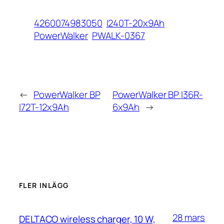
4260074983050
I240T-20x9Ah
PowerWalker
PWALK-0367
←
PowerWalker BP
PowerWalker BP I36R-
I72T-12x9Ah
6x9Ah
→
FLER INLÄGG
28 mars
DELTACO wireless charger, 10 W,