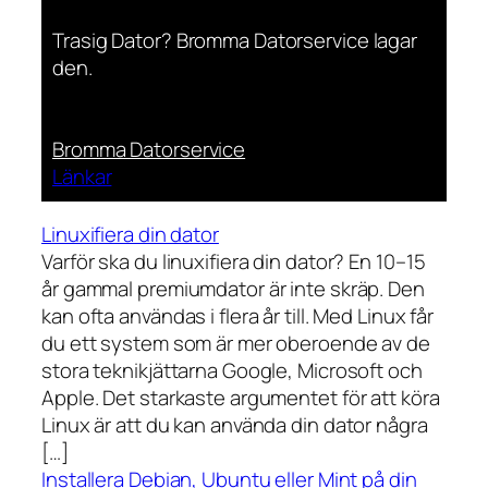
Trasig Dator? Bromma Datorservice lagar
den.
Bromma Datorservice
Länkar
Linuxifiera din dator
Varför ska du linuxifiera din dator? En 10–15
år gammal premiumdator är inte skräp. Den
kan ofta användas i flera år till. Med Linux får
du ett system som är mer oberoende av de
stora teknikjättarna Google, Microsoft och
Apple. Det starkaste argumentet för att köra
Linux är att du kan använda din dator några
[…]
Installera Debian, Ubuntu eller Mint på din