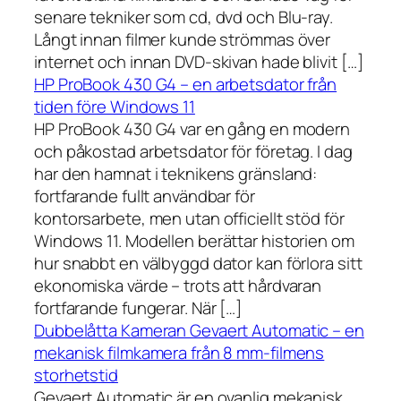
senare tekniker som cd, dvd och Blu-ray.
Långt innan filmer kunde strömmas över
internet och innan DVD-skivan hade blivit […]
HP ProBook 430 G4 – en arbetsdator från
tiden före Windows 11
HP ProBook 430 G4 var en gång en modern
och påkostad arbetsdator för företag. I dag
har den hamnat i teknikens gränsland:
fortfarande fullt användbar för
kontorsarbete, men utan officiellt stöd för
Windows 11. Modellen berättar historien om
hur snabbt en välbyggd dator kan förlora sitt
ekonomiska värde – trots att hårdvaran
fortfarande fungerar. När […]
Dubbelåtta Kameran Gevaert Automatic – en
mekanisk filmkamera från 8 mm-filmens
storhetstid
Gevaert Automatic är en ovanlig mekanisk