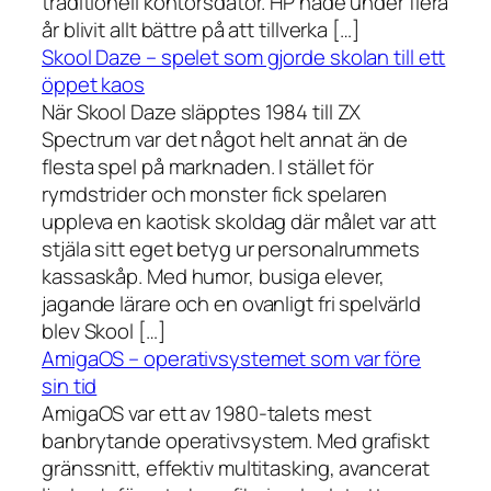
traditionell kontorsdator. HP hade under flera
år blivit allt bättre på att tillverka […]
Skool Daze – spelet som gjorde skolan till ett
öppet kaos
När Skool Daze släpptes 1984 till ZX
Spectrum var det något helt annat än de
flesta spel på marknaden. I stället för
rymdstrider och monster fick spelaren
uppleva en kaotisk skoldag där målet var att
stjäla sitt eget betyg ur personalrummets
kassaskåp. Med humor, busiga elever,
jagande lärare och en ovanligt fri spelvärld
blev Skool […]
AmigaOS – operativsystemet som var före
sin tid
AmigaOS var ett av 1980-talets mest
banbrytande operativsystem. Med grafiskt
gränssnitt, effektiv multitasking, avancerat