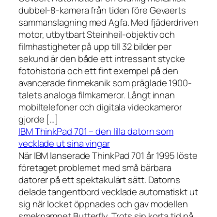
dubbel-8-kamera från tiden före Gevaerts
sammanslagning med Agfa. Med fjäderdriven
motor, utbytbart Steinheil-objektiv och
filmhastigheter på upp till 32 bilder per
sekund är den både ett intressant stycke
fotohistoria och ett fint exempel på den
avancerade finmekanik som präglade 1900-
talets analoga filmkameror. Långt innan
mobiltelefoner och digitala videokameror
gjorde […]
IBM ThinkPad 701 – den lilla datorn som
vecklade ut sina vingar
När IBM lanserade ThinkPad 701 år 1995 löste
företaget problemet med små bärbara
datorer på ett spektakulärt sätt. Datorns
delade tangentbord vecklade automatiskt ut
sig när locket öppnades och gav modellen
smeknamnet Butterfly. Trots sin korta tid på