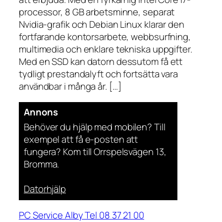
processor, 8 GB arbetsminne, separat
Nvidia-grafik och Debian Linux klarar den
fortfarande kontorsarbete, webbsurfning,
multimedia och enklare tekniska uppgifter.
Med en SSD kan datorn dessutom få ett
tydligt prestandalyft och fortsätta vara
användbar i många år. […]
Annons
Behöver du hjälp med mobilen? Till
exempel att få e-posten att
fungera? Kom till Orrspelsvägen 13,
Bromma.
Datorhjälp
PC Service Alby Tel 08 37 21 00