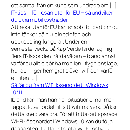
ett samtal från en kund som undrade om […]
IT-tips inför resan utanför EU – så undviker
du dyra mobilkostnader
Att resa utanför EU kan snabbt bli dyrt om du
inte tänker på hur din telefon och
uppkoppling fungerar. Under en
semestervecka på Kap Verde lärde jag mig
flera IT-läxor den hårda vägen – bland annat
varför du alltid bör ha mobilen i flygplansläge,
hur du ringer hem gratis över wifi och varför
en liten […]
Så får du fram WiFi lösenordet i Windows
10/11
Ibland kan man hamna i situationer när man
tappat lösenordet till sitt wifi-nätverk. Då kan
detta knep vara bra. För att hitta det sparade
Wi-Fi-lösenordet i Windows 10 kan du följa
dessa steg: Detta listar alla Wi-Fi-nätverk