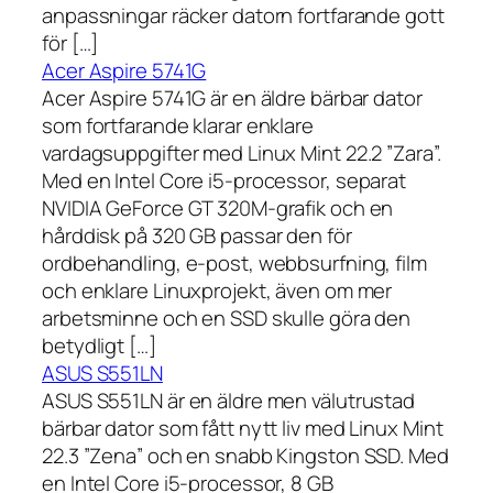
anpassningar räcker datorn fortfarande gott
för […]
Acer Aspire 5741G
Acer Aspire 5741G är en äldre bärbar dator
som fortfarande klarar enklare
vardagsuppgifter med Linux Mint 22.2 ”Zara”.
Med en Intel Core i5-processor, separat
NVIDIA GeForce GT 320M-grafik och en
hårddisk på 320 GB passar den för
ordbehandling, e-post, webbsurfning, film
och enklare Linuxprojekt, även om mer
arbetsminne och en SSD skulle göra den
betydligt […]
ASUS S551LN
ASUS S551LN är en äldre men välutrustad
bärbar dator som fått nytt liv med Linux Mint
22.3 ”Zena” och en snabb Kingston SSD. Med
en Intel Core i5-processor, 8 GB