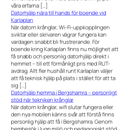
våra erfarna […]
Datorhjälp nära till hands för boende vid
Karlaplan
När datorn krånglar, Wi-Fi-uppkopplingen
sviktar eller skrivaren vägrar fungera kan
vardagen snabbt bli frustrerande. För
boende kring Karlaplan finns nu möjlighet att
få snabb och personlig datorhjälp direkt i
hemmet – till ett förmånligt pris med RUT-
avdrag. Allt fler hushåll runt Karlaplan väljer
att få teknisk hjälp på plats i stället för att ta
sig […]
Datorhjälp hemma i Bergshamra – personligt
stöd när tekniken krånglar
När datorn krånglar, wifi slutar fungera eller
den nya mobilen känns svår att förstå finns
personlig hjälp att få i Bergshamra. Genom
hembesök i lugn miljö och pedagogiskt stöd