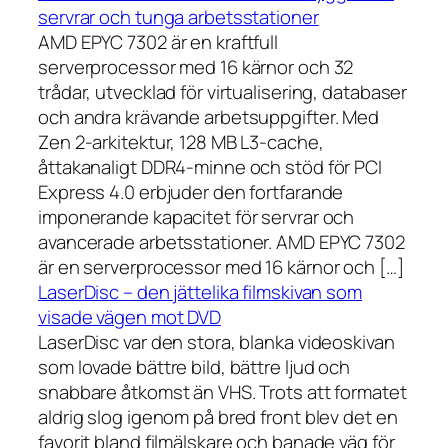
servrar och tunga arbetsstationer
AMD EPYC 7302 är en kraftfull
serverprocessor med 16 kärnor och 32
trådar, utvecklad för virtualisering, databaser
och andra krävande arbetsuppgifter. Med
Zen 2-arkitektur, 128 MB L3-cache,
åttakanaligt DDR4-minne och stöd för PCI
Express 4.0 erbjuder den fortfarande
imponerande kapacitet för servrar och
avancerade arbetsstationer. AMD EPYC 7302
är en serverprocessor med 16 kärnor och […]
LaserDisc – den jättelika filmskivan som
visade vägen mot DVD
LaserDisc var den stora, blanka videoskivan
som lovade bättre bild, bättre ljud och
snabbare åtkomst än VHS. Trots att formatet
aldrig slog igenom på bred front blev det en
favorit bland filmälskare och banade väg för