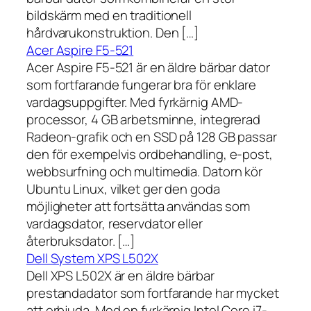
bildskärm med en traditionell
hårdvarukonstruktion. Den […]
Acer Aspire F5-521
Acer Aspire F5-521 är en äldre bärbar dator
som fortfarande fungerar bra för enklare
vardagsuppgifter. Med fyrkärnig AMD-
processor, 4 GB arbetsminne, integrerad
Radeon-grafik och en SSD på 128 GB passar
den för exempelvis ordbehandling, e-post,
webbsurfning och multimedia. Datorn kör
Ubuntu Linux, vilket ger den goda
möjligheter att fortsätta användas som
vardagsdator, reservdator eller
återbruksdator. […]
Dell System XPS L502X
Dell XPS L502X är en äldre bärbar
prestandadator som fortfarande har mycket
att erbjuda. Med en fyrkärnig Intel Core i7-