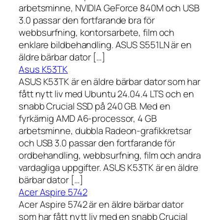
arbetsminne, NVIDIA GeForce 840M och USB
3.0 passar den fortfarande bra för
webbsurfning, kontorsarbete, film och
enklare bildbehandling. ASUS S551LN är en
äldre bärbar dator […]
Asus K53TK
ASUS K53TK är en äldre bärbar dator som har
fått nytt liv med Ubuntu 24.04.4 LTS och en
snabb Crucial SSD på 240 GB. Med en
fyrkärnig AMD A6-processor, 4 GB
arbetsminne, dubbla Radeon-grafikkretsar
och USB 3.0 passar den fortfarande för
ordbehandling, webbsurfning, film och andra
vardagliga uppgifter. ASUS K53TK är en äldre
bärbar dator […]
Acer Aspire 5742
Acer Aspire 5742 är en äldre bärbar dator
som har fått nytt liv med en snabb Crucial