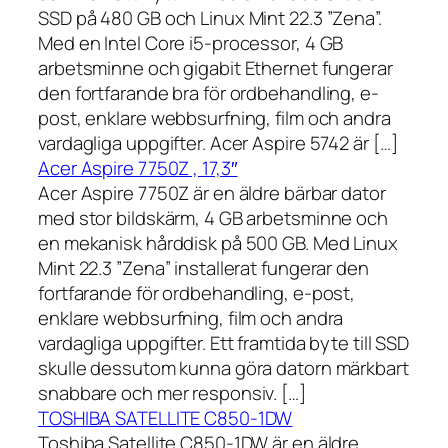
SSD på 480 GB och Linux Mint 22.3 ”Zena”.
Med en Intel Core i5-processor, 4 GB
arbetsminne och gigabit Ethernet fungerar
den fortfarande bra för ordbehandling, e-
post, enklare webbsurfning, film och andra
vardagliga uppgifter. Acer Aspire 5742 är […]
Acer Aspire 7750Z , 17,3″
Acer Aspire 7750Z är en äldre bärbar dator
med stor bildskärm, 4 GB arbetsminne och
en mekanisk hårddisk på 500 GB. Med Linux
Mint 22.3 ”Zena” installerat fungerar den
fortfarande för ordbehandling, e-post,
enklare webbsurfning, film och andra
vardagliga uppgifter. Ett framtida byte till SSD
skulle dessutom kunna göra datorn märkbart
snabbare och mer responsiv. […]
TOSHIBA SATELLITE C850-1DW
Toshiba Satellite C850-1DW är en äldre