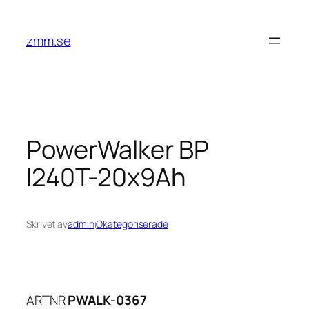
Hoppa
till
zmm.se
innehåll
PowerWalker BP
I240T-20x9Ah
Skrivet av
admin
i
Okategoriserade
ARTNR
PWALK-0367