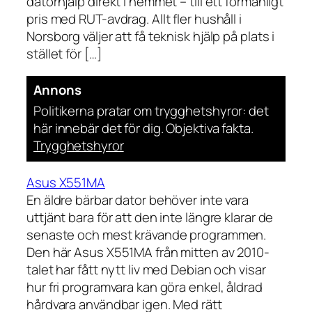
datorhjälp direkt i hemmet – till ett förmånligt
pris med RUT-avdrag. Allt fler hushåll i
Norsborg väljer att få teknisk hjälp på plats i
stället för […]
Annons
Politikerna pratar om trygghetshyror: det
här innebär det för dig. Objektiva fakta.
Trygghetshyror
Asus X551MA
En äldre bärbar dator behöver inte vara
uttjänt bara för att den inte längre klarar de
senaste och mest krävande programmen.
Den här Asus X551MA från mitten av 2010-
talet har fått nytt liv med Debian och visar
hur fri programvara kan göra enkel, åldrad
hårdvara användbar igen. Med rätt