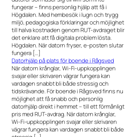
fungerar – finns personlig hjälp att få i
Högdalen. Med hembesök i lugn och trygg
miljö, pedagogiska förklaringar och möjlighet
till halva kostnaden genom RUT-avdraget blir
det enklare att få digitala problem lösta.
Högdalen. När datorn fryser, e-posten slutar
fungera […]
Datorhjälp på plats för boende i Rågsved
När datorn krånglar, Wi-Fi-uppkopplingen
svajar eller skrivaren vägrar fungera kan
vardagen snabbt bli både stressig och
tidskrävande. För boende i Rågsved finns nu
möjlighet att få snabb och personlig
datorhjälp direkt i hemmet – till ett förmånligt
pris med RUT-avdrag. När datorn krånglar,
Wi-Fi-uppkopplingen svajar eller skrivaren
vägrar fungera kan vardagen snabbt bli både