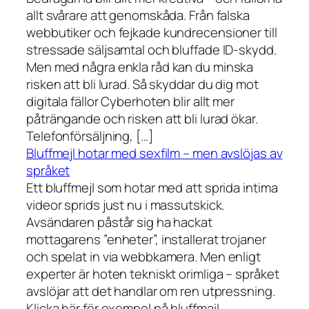
allt svårare att genomskåda. Från falska
webbutiker och fejkade kundrecensioner till
stressade säljsamtal och bluffade ID-skydd.
Men med några enkla råd kan du minska
risken att bli lurad. Så skyddar du dig mot
digitala fällor Cyberhoten blir allt mer
påträngande och risken att bli lurad ökar.
Telefonförsäljning, […]
Bluffmejl hotar med sexfilm – men avslöjas av
språket
Ett bluffmejl som hotar med att sprida intima
videor sprids just nu i massutskick.
Avsändaren påstår sig ha hackat
mottagarens ”enheter”, installerat trojaner
och spelat in via webbkamera. Men enligt
experter är hoten tekniskt orimliga – språket
avslöjar att det handlar om ren utpressning.
Klicka här för exempel på bluffmail.