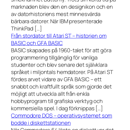
marknaden blev den en designikon och en
av datorhistoriens mest minnesvärda
bärbara datorer. När IBM presenterade
ThinkPad […]
Från stordator till Atari ST – historien om
BASIC och GFA BASIC
BASIC skapades på 1960-talet för att göra
programmering tillgänglig för vanliga
studenter och blev senare det självklara
språket i miljontals hemdatorer. På Atari ST
fördes arvet vidare av GFA BASIC – ett
snabbt och kraftfullt språk som gjorde det
möjligt att utveckla allt från enkla
hobbyprogram till grafiska verktyg och
kommersiella spel. I dag förknippas […]
Commodore DOS – operativsystemet som
bodde i diskettstationen
När Commodore 64 läste en diskett var det