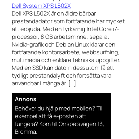
Dell System XPS L502X
Dell XPS L502X är en äldre bärbar
prestandadator som fortfarande har mycket
att erbjuda. Med en fyrkärnig Intel Core i7-
processor, 8 GB arbetsminne, separat
Nvidia-grafik och Debian Linux klarar den
fortfarande kontorsarbete, webbsurfning,
multimedia och enklare tekniska uppgifter.
Med en SSD kan datorn dessutom få ett
tydligt prestandalyft och fortsätta vara
användbar i många år. […]
Annons
Behöver du hjälp med mobilen? Till
exempel att få e-posten att
fungera? Kom till Orrspelsvägen 13,
Bromma.