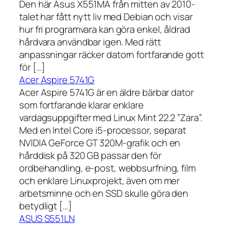
Den här Asus X551MA från mitten av 2010-
talet har fått nytt liv med Debian och visar
hur fri programvara kan göra enkel, åldrad
hårdvara användbar igen. Med rätt
anpassningar räcker datorn fortfarande gott
för […]
Acer Aspire 5741G
Acer Aspire 5741G är en äldre bärbar dator
som fortfarande klarar enklare
vardagsuppgifter med Linux Mint 22.2 ”Zara”.
Med en Intel Core i5-processor, separat
NVIDIA GeForce GT 320M-grafik och en
hårddisk på 320 GB passar den för
ordbehandling, e-post, webbsurfning, film
och enklare Linuxprojekt, även om mer
arbetsminne och en SSD skulle göra den
betydligt […]
ASUS S551LN