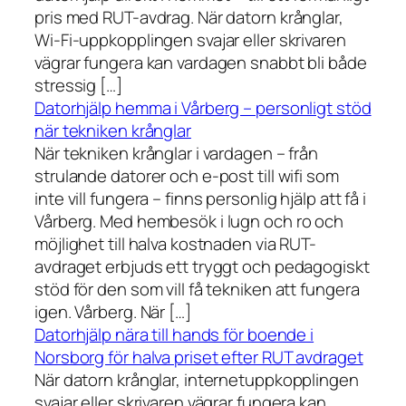
pris med RUT-avdrag. När datorn krånglar,
Wi-Fi-uppkopplingen svajar eller skrivaren
vägrar fungera kan vardagen snabbt bli både
stressig […]
Datorhjälp hemma i Vårberg – personligt stöd
när tekniken krånglar
När tekniken krånglar i vardagen – från
strulande datorer och e-post till wifi som
inte vill fungera – finns personlig hjälp att få i
Vårberg. Med hembesök i lugn och ro och
möjlighet till halva kostnaden via RUT-
avdraget erbjuds ett tryggt och pedagogiskt
stöd för den som vill få tekniken att fungera
igen. Vårberg. När […]
Datorhjälp nära till hands för boende i
Norsborg för halva priset efter RUT avdraget
När datorn krånglar, internetuppkopplingen
svajar eller skrivaren vägrar fungera kan