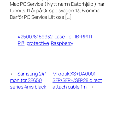
Mac PC Service ( Nytt namn Datorhjälp ) har
funnits 11 år på Orrspelsvägen 13, Bromma.
Därför PC Service Låt oss […]
4250078169932
case
för
IB-RP111
Pi®
protective
Raspberry
←
Samsung 24″
Mikrotik XS+DA0001
monitor SE650
SFP/SFP+/SFP28 direct
series 4ms black
attach cable 1m
→