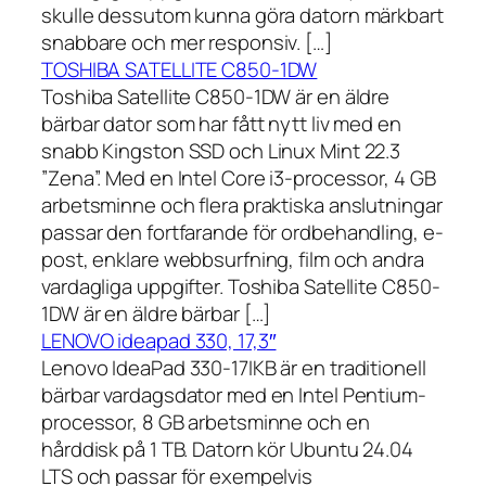
skulle dessutom kunna göra datorn märkbart
snabbare och mer responsiv. […]
TOSHIBA SATELLITE C850-1DW
Toshiba Satellite C850-1DW är en äldre
bärbar dator som har fått nytt liv med en
snabb Kingston SSD och Linux Mint 22.3
”Zena”. Med en Intel Core i3-processor, 4 GB
arbetsminne och flera praktiska anslutningar
passar den fortfarande för ordbehandling, e-
post, enklare webbsurfning, film och andra
vardagliga uppgifter. Toshiba Satellite C850-
1DW är en äldre bärbar […]
LENOVO ideapad 330, 17,3″
Lenovo IdeaPad 330-17IKB är en traditionell
bärbar vardagsdator med en Intel Pentium-
processor, 8 GB arbetsminne och en
hårddisk på 1 TB. Datorn kör Ubuntu 24.04
LTS och passar för exempelvis