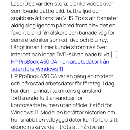
LaserDisc var den stora, blanka videoskivan
som lovade bättre bild, bättre ljud och
snabbare åtkomst än VHS. Trots att formatet
aldrig slog igenom på bred front blev det en
favorit bland filmälskare och banade väg för
senare tekniker som cd, dvd och Blu-ray.
Långt innan filmer kunde strömmas över
internet och innan DVD-skivan hade blivit […]
HP ProBook 430 G4 – en arbetsdator från
tiden före Windows 11
HP ProBook 430 G4 var en gång en modern
och påkostad arbetsdator för företag. I dag
har den hamnat i teknikens gränsland:
fortfarande fullt användbar för
kontorsarbete, men utan officiellt stöd för
Windows 11. Modellen berättar historien om
hur snabbt en välbyggd dator kan förlora sitt
ekonomiska värde – trots att hårdvaran