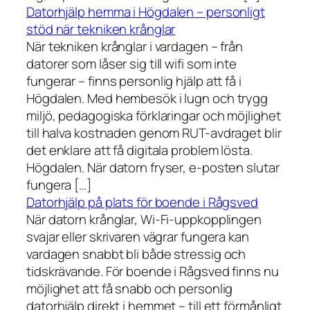
Datorhjälp hemma i Högdalen – personligt
stöd när tekniken krånglar
När tekniken krånglar i vardagen – från
datorer som låser sig till wifi som inte
fungerar – finns personlig hjälp att få i
Högdalen. Med hembesök i lugn och trygg
miljö, pedagogiska förklaringar och möjlighet
till halva kostnaden genom RUT-avdraget blir
det enklare att få digitala problem lösta.
Högdalen. När datorn fryser, e-posten slutar
fungera […]
Datorhjälp på plats för boende i Rågsved
När datorn krånglar, Wi-Fi-uppkopplingen
svajar eller skrivaren vägrar fungera kan
vardagen snabbt bli både stressig och
tidskrävande. För boende i Rågsved finns nu
möjlighet att få snabb och personlig
datorhjälp direkt i hemmet – till ett förmånligt