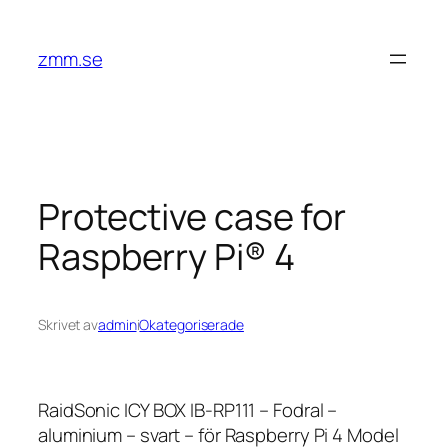
Hoppa
till
zmm.se
innehåll
Protective case for
Raspberry Pi® 4
Skrivet av
admin
i
Okategoriserade
RaidSonic ICY BOX IB-RP111 – Fodral –
aluminium – svart – för Raspberry Pi 4 Model