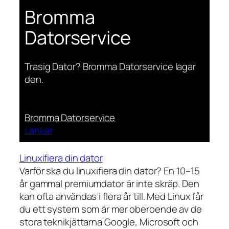
Bromma
Datorservice
Trasig Dator? Bromma Datorservice lagar
den.
Bromma Datorservice
Länkar
Linuxifiera din dator
Varför ska du linuxifiera din dator? En 10–15
år gammal premiumdator är inte skräp. Den
kan ofta användas i flera år till. Med Linux får
du ett system som är mer oberoende av de
stora teknikjättarna Google, Microsoft och