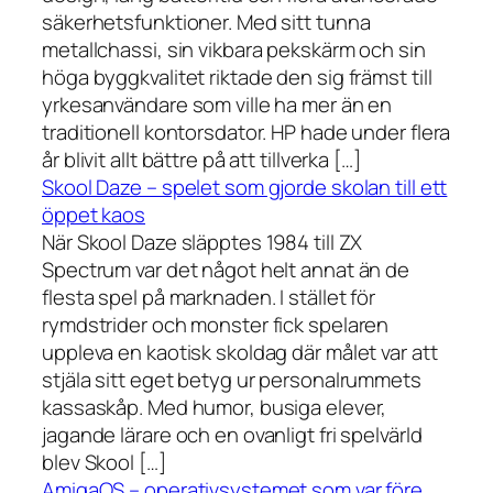
säkerhetsfunktioner. Med sitt tunna
metallchassi, sin vikbara pekskärm och sin
höga byggkvalitet riktade den sig främst till
yrkesanvändare som ville ha mer än en
traditionell kontorsdator. HP hade under flera
år blivit allt bättre på att tillverka […]
Skool Daze – spelet som gjorde skolan till ett
öppet kaos
När Skool Daze släpptes 1984 till ZX
Spectrum var det något helt annat än de
flesta spel på marknaden. I stället för
rymdstrider och monster fick spelaren
uppleva en kaotisk skoldag där målet var att
stjäla sitt eget betyg ur personalrummets
kassaskåp. Med humor, busiga elever,
jagande lärare och en ovanligt fri spelvärld
blev Skool […]
AmigaOS – operativsystemet som var före