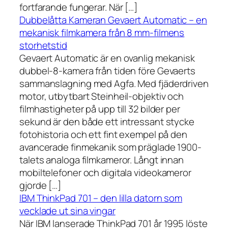
fortfarande fungerar. När […]
Dubbelåtta Kameran Gevaert Automatic – en
mekanisk filmkamera från 8 mm-filmens
storhetstid
Gevaert Automatic är en ovanlig mekanisk
dubbel-8-kamera från tiden före Gevaerts
sammanslagning med Agfa. Med fjäderdriven
motor, utbytbart Steinheil-objektiv och
filmhastigheter på upp till 32 bilder per
sekund är den både ett intressant stycke
fotohistoria och ett fint exempel på den
avancerade finmekanik som präglade 1900-
talets analoga filmkameror. Långt innan
mobiltelefoner och digitala videokameror
gjorde […]
IBM ThinkPad 701 – den lilla datorn som
vecklade ut sina vingar
När IBM lanserade ThinkPad 701 år 1995 löste