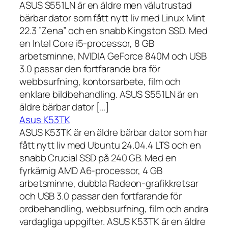
ASUS S551LN är en äldre men välutrustad
bärbar dator som fått nytt liv med Linux Mint
22.3 ”Zena” och en snabb Kingston SSD. Med
en Intel Core i5-processor, 8 GB
arbetsminne, NVIDIA GeForce 840M och USB
3.0 passar den fortfarande bra för
webbsurfning, kontorsarbete, film och
enklare bildbehandling. ASUS S551LN är en
äldre bärbar dator […]
Asus K53TK
ASUS K53TK är en äldre bärbar dator som har
fått nytt liv med Ubuntu 24.04.4 LTS och en
snabb Crucial SSD på 240 GB. Med en
fyrkärnig AMD A6-processor, 4 GB
arbetsminne, dubbla Radeon-grafikkretsar
och USB 3.0 passar den fortfarande för
ordbehandling, webbsurfning, film och andra
vardagliga uppgifter. ASUS K53TK är en äldre