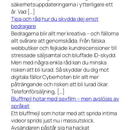
säkerhetsuppdateringarna i ytterligare ett
år. Vad […]
Tipa och råd hur du skydda dej emot
bedragare
Bedragarna blir allt mer kreativa – och fällorna
allt svårare att genomskåda. Från falska
webbutiker och fejkade kundrecensioner till
stressade säljsamtal och bluffade ID-skydd.
Men med några enkla råd kan du minska
risken att bli lurad. Så skyddar du dig mot
digitala fällor Cyberhoten blir allt mer
påträngande och risken att bli lurad ökar.
Telefonförsäljning, […]
Bluffmejl hotar med sexfilm – men avslöjas av
språket
Ett bluffmejl som hotar med att sprida intima
videor sprids just nu i massutskick.
Avsändaren påstår sig ha hackat