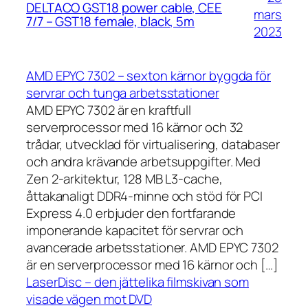
DELTACO GST18 power cable, CEE
mars
7/7 – GST18 female, black, 5m
2023
AMD EPYC 7302 – sexton kärnor byggda för
servrar och tunga arbetsstationer
AMD EPYC 7302 är en kraftfull
serverprocessor med 16 kärnor och 32
trådar, utvecklad för virtualisering, databaser
och andra krävande arbetsuppgifter. Med
Zen 2-arkitektur, 128 MB L3-cache,
åttakanaligt DDR4-minne och stöd för PCI
Express 4.0 erbjuder den fortfarande
imponerande kapacitet för servrar och
avancerade arbetsstationer. AMD EPYC 7302
är en serverprocessor med 16 kärnor och […]
LaserDisc – den jättelika filmskivan som
visade vägen mot DVD