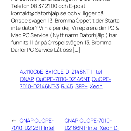
Telefon 08 37 21 00 och E-post
kontakt@datorhjalp.se och vi ligger på
Orrspelsvägen 13, Bromma Öppet tider Starta
inte dator? Vi hjälper dej. Vi reparera din PC &
Mac PC Service ( Nytt namn Datorhjälp ) har
funnits 11 år på Orrspelsvägen 13, Bromma.
Därför PC Service Låt oss […]
4x110GbE
8x1GbE
D-2146NT
Intel
QNAP
QuCPE-7010-D2146NT
QuCPE-
7010-D2146NT-3
RJ45
SFP+
Xeon
←
QNAP QuCPE-
QNAP QuCPE-7010-
7010-D2123IT Intel
D2166NT: Intel Xeon D-