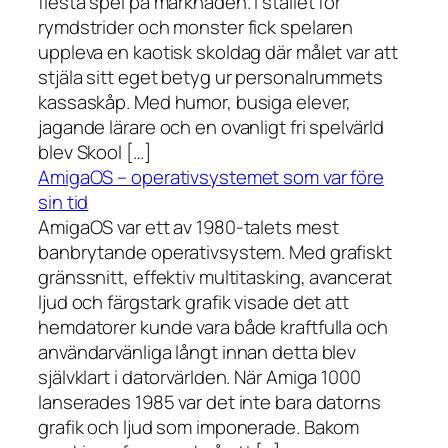
flesta spel på marknaden. I stället för
rymdstrider och monster fick spelaren
uppleva en kaotisk skoldag där målet var att
stjäla sitt eget betyg ur personalrummets
kassaskåp. Med humor, busiga elever,
jagande lärare och en ovanligt fri spelvärld
blev Skool […]
AmigaOS – operativsystemet som var före
sin tid
AmigaOS var ett av 1980-talets mest
banbrytande operativsystem. Med grafiskt
gränssnitt, effektiv multitasking, avancerat
ljud och färgstark grafik visade det att
hemdatorer kunde vara både kraftfulla och
användarvänliga långt innan detta blev
självklart i datorvärlden. När Amiga 1000
lanserades 1985 var det inte bara datorns
grafik och ljud som imponerade. Bakom