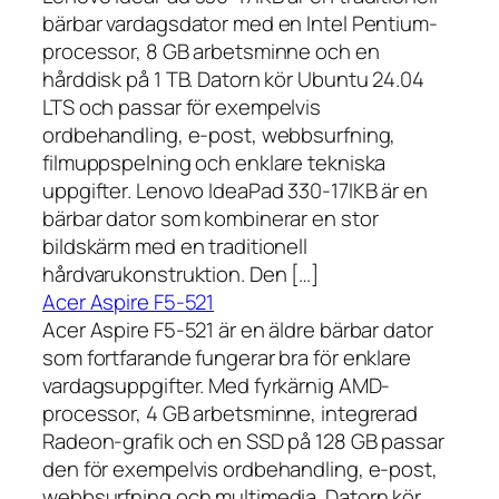
bärbar vardagsdator med en Intel Pentium-
processor, 8 GB arbetsminne och en
hårddisk på 1 TB. Datorn kör Ubuntu 24.04
LTS och passar för exempelvis
ordbehandling, e-post, webbsurfning,
filmuppspelning och enklare tekniska
uppgifter. Lenovo IdeaPad 330-17IKB är en
bärbar dator som kombinerar en stor
bildskärm med en traditionell
hårdvarukonstruktion. Den […]
Acer Aspire F5-521
Acer Aspire F5-521 är en äldre bärbar dator
som fortfarande fungerar bra för enklare
vardagsuppgifter. Med fyrkärnig AMD-
processor, 4 GB arbetsminne, integrerad
Radeon-grafik och en SSD på 128 GB passar
den för exempelvis ordbehandling, e-post,
webbsurfning och multimedia. Datorn kör