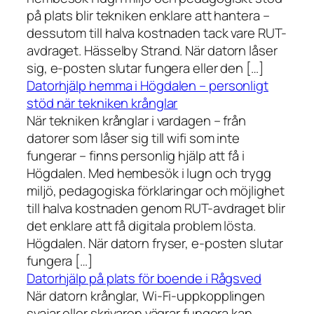
på plats blir tekniken enklare att hantera –
dessutom till halva kostnaden tack vare RUT-
avdraget. Hässelby Strand. När datorn låser
sig, e-posten slutar fungera eller den […]
Datorhjälp hemma i Högdalen – personligt
stöd när tekniken krånglar
När tekniken krånglar i vardagen – från
datorer som låser sig till wifi som inte
fungerar – finns personlig hjälp att få i
Högdalen. Med hembesök i lugn och trygg
miljö, pedagogiska förklaringar och möjlighet
till halva kostnaden genom RUT-avdraget blir
det enklare att få digitala problem lösta.
Högdalen. När datorn fryser, e-posten slutar
fungera […]
Datorhjälp på plats för boende i Rågsved
När datorn krånglar, Wi-Fi-uppkopplingen
svajar eller skrivaren vägrar fungera kan