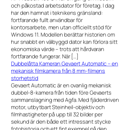
och påkostad arbetsdator för företag. I dag
har den hamnat i teknikens gränsland:
fortfarande fullt användbar för
kontorsarbete, men utan officiellt stöd för
Windows 11. Modellen berättar historien om
hur snabbt en välbyggd dator kan förlora sitt
ekonomiska värde – trots att hårdvaran
fortfarande fungerar. När […]
Dubbelåtta Kameran Gevaert Automatic – en
mekanisk filmkamera från 8 mm-filmens
storhetstid
Gevaert Automatic är en ovanlig mekanisk
dubbel-8-kamera från tiden före Gevaerts
sammanslagning med Agfa. Med fjäderdriven
motor, utbytbart Steinheil-objektiv och
filmhastigheter på upp till 32 bilder per
sekund är den både ett intressant stycke
fotohistoria och ett fint exempel på den