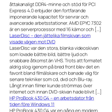
åttakanaligt DDR4-minne och stöd för PCI
Express 4.0 erbjuder den fortfarande
imponerande kapacitet för servrar och
avancerade arbetsstationer. AMD EPYC 7302
är en serverprocessor med 16 kärnor och […]
LaserDisc – den jättelika filmskivan som
visade vägen mot DVD
LaserDisc var den stora, blanka videoskivan
som lovade bättre bild, bättre ljud och
snabbare åtkomst än VHS. Trots att formatet
aldrig slog igenom på bred front blev det en
favorit bland filmälskare och banade väg för
senare tekniker som cd, dvd och Blu-ray.
Långt innan filmer kunde strömmas över
internet och innan DVD-skivan hade blivit […]
HP ProBook 430 G4 – en arbetsdator från
tiden före Windows 11
HP ProBook 430 G4 var en gång en modern