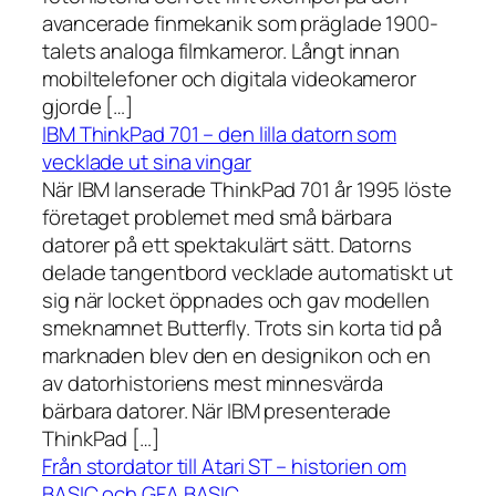
avancerade finmekanik som präglade 1900-
talets analoga filmkameror. Långt innan
mobiltelefoner och digitala videokameror
gjorde […]
IBM ThinkPad 701 – den lilla datorn som
vecklade ut sina vingar
När IBM lanserade ThinkPad 701 år 1995 löste
företaget problemet med små bärbara
datorer på ett spektakulärt sätt. Datorns
delade tangentbord vecklade automatiskt ut
sig när locket öppnades och gav modellen
smeknamnet Butterfly. Trots sin korta tid på
marknaden blev den en designikon och en
av datorhistoriens mest minnesvärda
bärbara datorer. När IBM presenterade
ThinkPad […]
Från stordator till Atari ST – historien om
BASIC och GFA BASIC