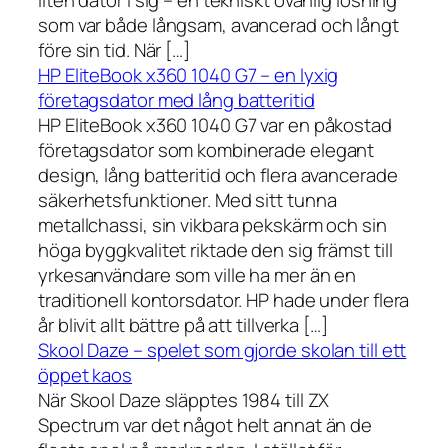
liten dator i sig – en tekniskt ovanlig lösning
som var både långsam, avancerad och långt
före sin tid. När […]
HP EliteBook x360 1040 G7 – en lyxig
företagsdator med lång batteritid
HP EliteBook x360 1040 G7 var en påkostad
företagsdator som kombinerade elegant
design, lång batteritid och flera avancerade
säkerhetsfunktioner. Med sitt tunna
metallchassi, sin vikbara pekskärm och sin
höga byggkvalitet riktade den sig främst till
yrkesanvändare som ville ha mer än en
traditionell kontorsdator. HP hade under flera
år blivit allt bättre på att tillverka […]
Skool Daze – spelet som gjorde skolan till ett
öppet kaos
När Skool Daze släpptes 1984 till ZX
Spectrum var det något helt annat än de