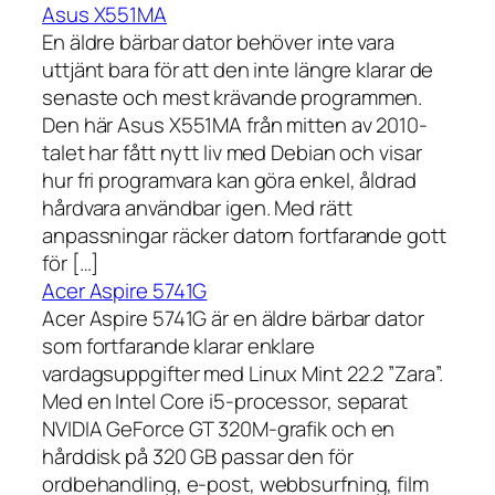
Asus X551MA
En äldre bärbar dator behöver inte vara
uttjänt bara för att den inte längre klarar de
senaste och mest krävande programmen.
Den här Asus X551MA från mitten av 2010-
talet har fått nytt liv med Debian och visar
hur fri programvara kan göra enkel, åldrad
hårdvara användbar igen. Med rätt
anpassningar räcker datorn fortfarande gott
för […]
Acer Aspire 5741G
Acer Aspire 5741G är en äldre bärbar dator
som fortfarande klarar enklare
vardagsuppgifter med Linux Mint 22.2 ”Zara”.
Med en Intel Core i5-processor, separat
NVIDIA GeForce GT 320M-grafik och en
hårddisk på 320 GB passar den för
ordbehandling, e-post, webbsurfning, film