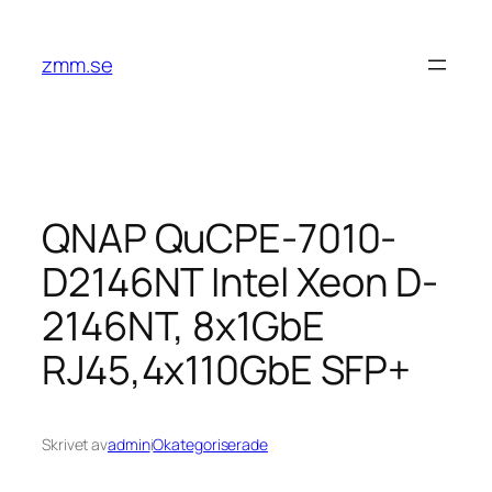
Hoppa
till
zmm.se
innehåll
QNAP QuCPE-7010-
D2146NT Intel Xeon D-
2146NT, 8x1GbE
RJ45,4x110GbE SFP+
Skrivet av
admin
i
Okategoriserade