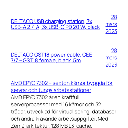
28
DELTACO USB charging station, 7x
mars
USB-A 2.4 A, 3x USB-C PD 20 W, black
2023
28
DELTACO GST18 power cable, CEE
mars
7/7 – GST18 female, black, 5m
2023
AMD EPYC 7302 – sexton kärnor byggda för
servrar och tunga arbetsstationer
AMD EPYC 7302 är en kraftfull
serverprocessor med 16 kärnor och 32
trådar, utvecklad för virtualisering, databaser
och andra krävande arbetsuppgifter. Med
Zen 2-arkitektur, 128 MB L3-cache,