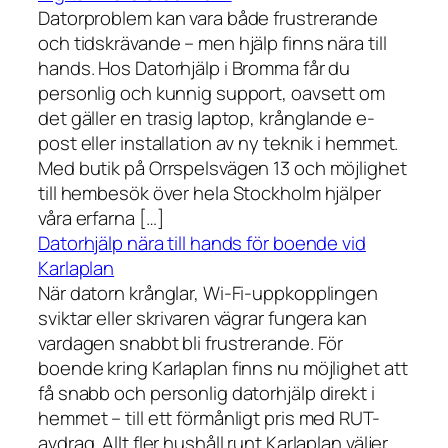
Datorproblem kan vara både frustrerande
och tidskrävande – men hjälp finns nära till
hands. Hos Datorhjälp i Bromma får du
personlig och kunnig support, oavsett om
det gäller en trasig laptop, krånglande e-
post eller installation av ny teknik i hemmet.
Med butik på Orrspelsvägen 13 och möjlighet
till hembesök över hela Stockholm hjälper
våra erfarna […]
Datorhjälp nära till hands för boende vid
Karlaplan
När datorn krånglar, Wi-Fi-uppkopplingen
sviktar eller skrivaren vägrar fungera kan
vardagen snabbt bli frustrerande. För
boende kring Karlaplan finns nu möjlighet att
få snabb och personlig datorhjälp direkt i
hemmet – till ett förmånligt pris med RUT-
avdrag. Allt fler hushåll runt Karlaplan väljer