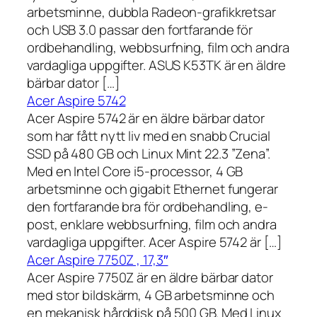
arbetsminne, dubbla Radeon-grafikkretsar
och USB 3.0 passar den fortfarande för
ordbehandling, webbsurfning, film och andra
vardagliga uppgifter. ASUS K53TK är en äldre
bärbar dator […]
Acer Aspire 5742
Acer Aspire 5742 är en äldre bärbar dator
som har fått nytt liv med en snabb Crucial
SSD på 480 GB och Linux Mint 22.3 ”Zena”.
Med en Intel Core i5-processor, 4 GB
arbetsminne och gigabit Ethernet fungerar
den fortfarande bra för ordbehandling, e-
post, enklare webbsurfning, film och andra
vardagliga uppgifter. Acer Aspire 5742 är […]
Acer Aspire 7750Z , 17,3″
Acer Aspire 7750Z är en äldre bärbar dator
med stor bildskärm, 4 GB arbetsminne och
en mekanisk hårddisk på 500 GB. Med Linux