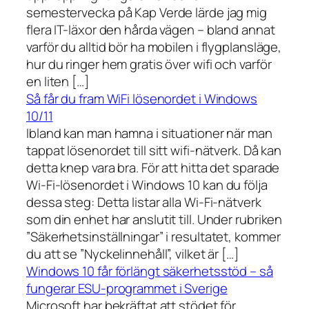
semestervecka på Kap Verde lärde jag mig
flera IT-läxor den hårda vägen – bland annat
varför du alltid bör ha mobilen i flygplansläge,
hur du ringer hem gratis över wifi och varför
en liten […]
Så får du fram WiFi lösenordet i Windows
10/11
Ibland kan man hamna i situationer när man
tappat lösenordet till sitt wifi-nätverk. Då kan
detta knep vara bra. För att hitta det sparade
Wi-Fi-lösenordet i Windows 10 kan du följa
dessa steg: Detta listar alla Wi-Fi-nätverk
som din enhet har anslutit till. Under rubriken
”Säkerhetsinställningar” i resultatet, kommer
du att se ”Nyckelinnehåll”, vilket är […]
Windows 10 får förlängt säkerhetsstöd – så
fungerar ESU-programmet i Sverige
Microsoft har bekräftat att stödet för