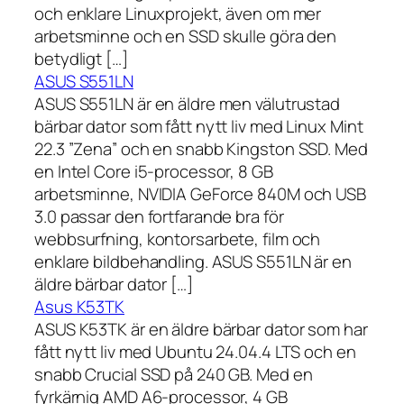
och enklare Linuxprojekt, även om mer
arbetsminne och en SSD skulle göra den
betydligt […]
ASUS S551LN
ASUS S551LN är en äldre men välutrustad
bärbar dator som fått nytt liv med Linux Mint
22.3 ”Zena” och en snabb Kingston SSD. Med
en Intel Core i5-processor, 8 GB
arbetsminne, NVIDIA GeForce 840M och USB
3.0 passar den fortfarande bra för
webbsurfning, kontorsarbete, film och
enklare bildbehandling. ASUS S551LN är en
äldre bärbar dator […]
Asus K53TK
ASUS K53TK är en äldre bärbar dator som har
fått nytt liv med Ubuntu 24.04.4 LTS och en
snabb Crucial SSD på 240 GB. Med en
fyrkärnig AMD A6-processor, 4 GB