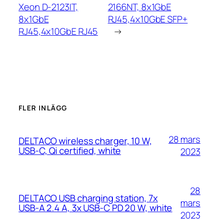
Xeon D-2123IT,
2166NT, 8x1GbE
8x1GbE
RJ45,4x10GbE SFP+
RJ45,4x10GbE RJ45
→
FLER INLÄGG
28 mars
DELTACO wireless charger, 10 W,
USB-C, Qi certified, white
2023
28
DELTACO USB charging station, 7x
mars
USB-A 2.4 A, 3x USB-C PD 20 W, white
2023