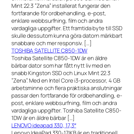
Mint 22.3 ”Zena” installerat fungerar den
fortfarande för ordbehandling, e-post,
enklare webbsurfning, film och andra
vardagliga uppgifter. Ett framtida byte till SSD
skulle dessutom kunna göra datorn märkbart
snabbare och mer responsiv. […]
TOSHIBA SATELLITE C850-1DW
Toshiba Satellite C850-1DW är en äldre
bärbar dator som har fått nytt liv med en
snabb Kingston SSD och Linux Mint 22.3
”Zena”. Med en Intel Core i3-processor, 4 GB
arbetsminne och flera praktiska anslutningar
passar den fortfarande för ordbehandling, e-
post, enklare webbsurfning, film och andra
vardagliga uppgifter. Toshiba Satellite C850-
1DW är en äldre bärbar […]
LENOVO ideapad 330, 17,3″
Lenovo IdeaPad 330-17IKB är en traditionell