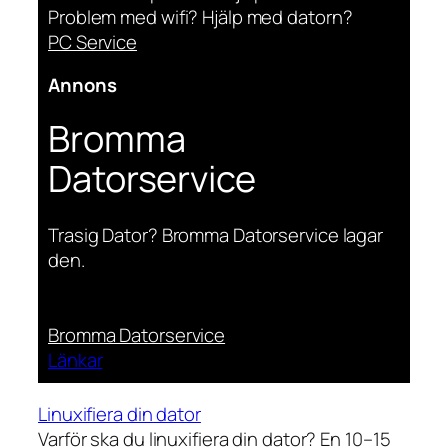
Problem med wifi? Hjälp med datorn?
PC Service
Annons
Bromma
Datorservice
Trasig Dator? Bromma Datorservice lagar
den.
Bromma Datorservice
Länkar
Linuxifiera din dator
Varför ska du linuxifiera din dator? En 10–15