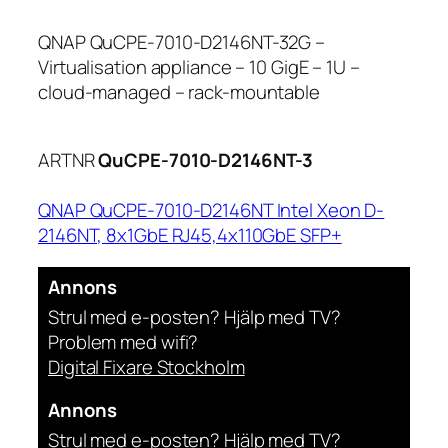
QNAP QuCPE-7010-D2146NT-32G –
Virtualisation appliance – 10 GigE – 1U –
cloud-managed – rack-mountable
ARTNR
QuCPE-7010-D2146NT-3
QNAP QuCPE-7010-D2146NT Intel Xeon D-
2146NT, 8x1GbE RJ45,4x110GbE SFP+
Annons
Strul med e-posten? Hjälp med TV?
Problem med wifi?
Digital Fixare Stockholm
Annons
Strul med e-posten? Hjälp med TV?