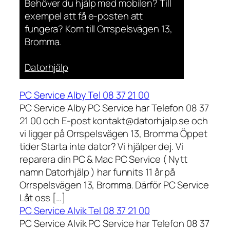
Behöver du hjälp med mobilen? Till
exempel att få e-posten att
fungera? Kom till Orrspelsvägen 13,
Bromma.
Datorhjälp
PC Service Alby Tel 08 37 21 00
PC Service Alby PC Service har Telefon 08 37
21 00 och E-post kontakt@datorhjalp.se och
vi ligger på Orrspelsvägen 13, Bromma Öppet
tider Starta inte dator? Vi hjälper dej. Vi
reparera din PC & Mac PC Service ( Nytt
namn Datorhjälp ) har funnits 11 år på
Orrspelsvägen 13, Bromma. Därför PC Service
Låt oss […]
PC Service Alvik Tel 08 37 21 00
PC Service Alvik PC Service har Telefon 08 37