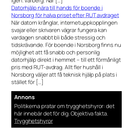
igen. Vårberg. När […]
Datorhjälp nära till hands för boende i
Norsborg för halva priset efter RUT avdraget
När datorn krånglar, internetuppkopplingen
svajar eller skrivaren vägrar fungera kan
vardagen snabbt bli både stressig och
tidskrävande. För boende i Norsborg finns nu
möjlighet att få snabb och personlig
datorhjälp direkt i hemmet – till ett förmånligt
pris med RUT-avdrag. Allt fler hushåll i
Norsborg väljer att få teknisk hjälp på plats i
stället för […]
Annons
Politikerna pratar om trygghetshyror: det
här innebär det för dig. Objektiva fakta.
Trygghetshyror