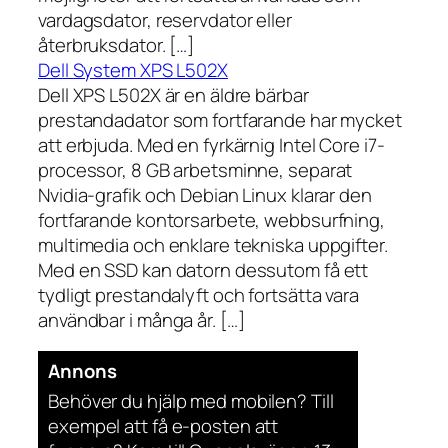
vardagsdator, reservdator eller
återbruksdator. […]
Dell System XPS L502X
Dell XPS L502X är en äldre bärbar
prestandadator som fortfarande har mycket
att erbjuda. Med en fyrkärnig Intel Core i7-
processor, 8 GB arbetsminne, separat
Nvidia-grafik och Debian Linux klarar den
fortfarande kontorsarbete, webbsurfning,
multimedia och enklare tekniska uppgifter.
Med en SSD kan datorn dessutom få ett
tydligt prestandalyft och fortsätta vara
användbar i många år. […]
Annons
Behöver du hjälp med mobilen? Till
exempel att få e-posten att