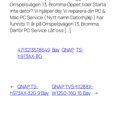
Orrspelsvägen 13, Bromma Öppet tider Starta
inte dator? Vi hjälper dej. Vi reparera din PC &
Mac PC Service ( Nytt namn Datorhjälp ) har
funnits 11 år på Orrspelsvägen 13, Bromma.
Därför PC Service Låt oss […]
4713213518649
Bay
QNAP
TS-
h973AX-8G
←
QNAP TS-
QNAP TVS-h1288X-
h973AX-32G 9 Bay
W1250-16G 16 Bay
→