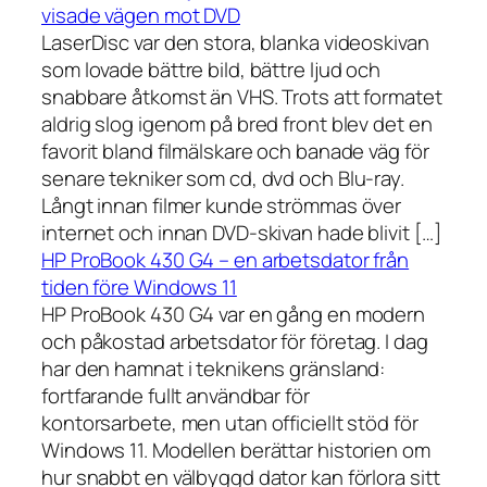
visade vägen mot DVD
LaserDisc var den stora, blanka videoskivan
som lovade bättre bild, bättre ljud och
snabbare åtkomst än VHS. Trots att formatet
aldrig slog igenom på bred front blev det en
favorit bland filmälskare och banade väg för
senare tekniker som cd, dvd och Blu-ray.
Långt innan filmer kunde strömmas över
internet och innan DVD-skivan hade blivit […]
HP ProBook 430 G4 – en arbetsdator från
tiden före Windows 11
HP ProBook 430 G4 var en gång en modern
och påkostad arbetsdator för företag. I dag
har den hamnat i teknikens gränsland:
fortfarande fullt användbar för
kontorsarbete, men utan officiellt stöd för
Windows 11. Modellen berättar historien om
hur snabbt en välbyggd dator kan förlora sitt