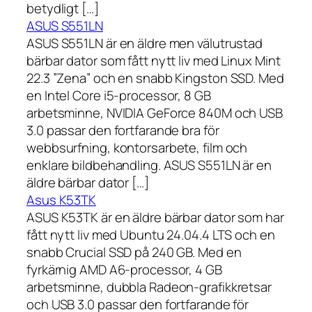
betydligt […]
ASUS S551LN
ASUS S551LN är en äldre men välutrustad
bärbar dator som fått nytt liv med Linux Mint
22.3 ”Zena” och en snabb Kingston SSD. Med
en Intel Core i5-processor, 8 GB
arbetsminne, NVIDIA GeForce 840M och USB
3.0 passar den fortfarande bra för
webbsurfning, kontorsarbete, film och
enklare bildbehandling. ASUS S551LN är en
äldre bärbar dator […]
Asus K53TK
ASUS K53TK är en äldre bärbar dator som har
fått nytt liv med Ubuntu 24.04.4 LTS och en
snabb Crucial SSD på 240 GB. Med en
fyrkärnig AMD A6-processor, 4 GB
arbetsminne, dubbla Radeon-grafikkretsar
och USB 3.0 passar den fortfarande för