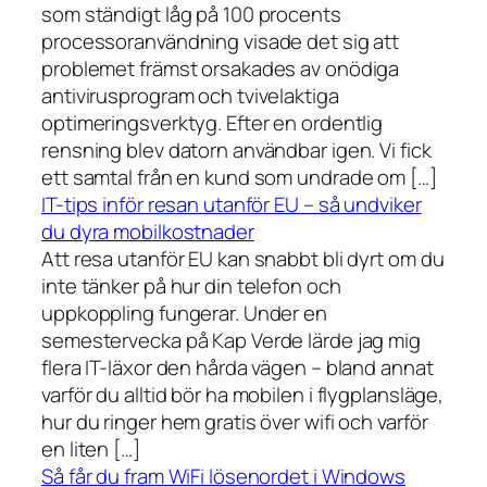
som ständigt låg på 100 procents
processoranvändning visade det sig att
problemet främst orsakades av onödiga
antivirusprogram och tvivelaktiga
optimeringsverktyg. Efter en ordentlig
rensning blev datorn användbar igen. Vi fick
ett samtal från en kund som undrade om […]
IT-tips inför resan utanför EU – så undviker
du dyra mobilkostnader
Att resa utanför EU kan snabbt bli dyrt om du
inte tänker på hur din telefon och
uppkoppling fungerar. Under en
semestervecka på Kap Verde lärde jag mig
flera IT-läxor den hårda vägen – bland annat
varför du alltid bör ha mobilen i flygplansläge,
hur du ringer hem gratis över wifi och varför
en liten […]
Så får du fram WiFi lösenordet i Windows