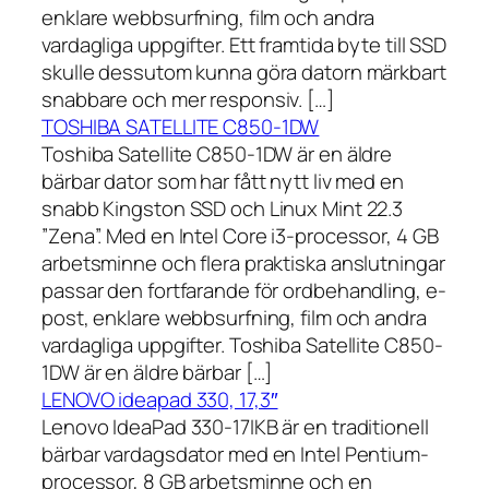
enklare webbsurfning, film och andra
vardagliga uppgifter. Ett framtida byte till SSD
skulle dessutom kunna göra datorn märkbart
snabbare och mer responsiv. […]
TOSHIBA SATELLITE C850-1DW
Toshiba Satellite C850-1DW är en äldre
bärbar dator som har fått nytt liv med en
snabb Kingston SSD och Linux Mint 22.3
”Zena”. Med en Intel Core i3-processor, 4 GB
arbetsminne och flera praktiska anslutningar
passar den fortfarande för ordbehandling, e-
post, enklare webbsurfning, film och andra
vardagliga uppgifter. Toshiba Satellite C850-
1DW är en äldre bärbar […]
LENOVO ideapad 330, 17,3″
Lenovo IdeaPad 330-17IKB är en traditionell
bärbar vardagsdator med en Intel Pentium-
processor, 8 GB arbetsminne och en