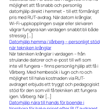
möjlighet att få snabb och personlig
datorhjälp direkt i hemmet – till ett förmånligt
pris med RUT-avdrag. När datorn krånglar,
Wi-Fi-uppkopplingen svajar eller skrivaren
vägrar fungera kan vardagen snabbt bli både
stressig […]
Datorhjälp hemma i Vårberg – personligt stöd
när tekniken krånglar
När tekniken krånglar i vardagen – från
strulande datorer och e-post till wifi som
inte vill fungera – finns personlig hjälp att få i
Vårberg. Med hembesök i lugn och ro och
möjlighet till halva kostnaden via RUT-
avdraget erbjuds ett tryggt och pedagogiskt
stöd för den som vill få tekniken att fungera
igen. Vårberg. När […]
Datorhjälp nära till hands för boende i
Norsborg för halva priset efter RUT avdraget