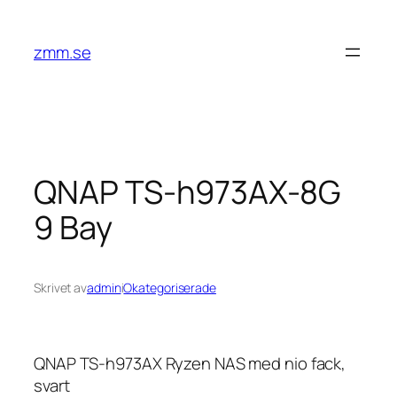
Hoppa
till
zmm.se
innehåll
QNAP TS-h973AX-8G
9 Bay
Skrivet av
admin
i
Okategoriserade
QNAP TS-h973AX Ryzen NAS med nio fack,
svart