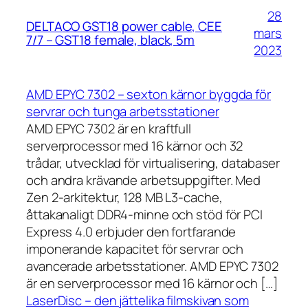
28
DELTACO GST18 power cable, CEE
mars
7/7 – GST18 female, black, 5m
2023
AMD EPYC 7302 – sexton kärnor byggda för
servrar och tunga arbetsstationer
AMD EPYC 7302 är en kraftfull
serverprocessor med 16 kärnor och 32
trådar, utvecklad för virtualisering, databaser
och andra krävande arbetsuppgifter. Med
Zen 2-arkitektur, 128 MB L3-cache,
åttakanaligt DDR4-minne och stöd för PCI
Express 4.0 erbjuder den fortfarande
imponerande kapacitet för servrar och
avancerade arbetsstationer. AMD EPYC 7302
är en serverprocessor med 16 kärnor och […]
LaserDisc – den jättelika filmskivan som