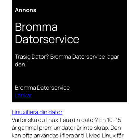
Annons
Bromma
Datorservice
Trasig Dator? Bromma Datorservice lagar
den.
Bromma Datorservice
Länkar
Linuxifiera din dator
Varför ska du linuxifiera din dator? En 10–15
år gammal premiumdator är inte skräp. Den
kan ofta användas i flera år till. Med Linux får