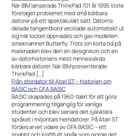
När IBM lanserade ThinkPad 701 år 1995 löste
företaget problemet med små bärbara
datorer på ett spektakulärt sätt. Datorns
delade tangentbord vecklade automatiskt ut
sig när locket öppnades och gav modellen
smeknamnet Butterfly. Trots sin korta tid på
marknaden blev den en designikon och en
av datorhistoriens mest minnesvärda
bärbara datorer. När IBM presenterade
ThinkPad […]
Från stordator till Atari ST – historien om
BASIC och GFA BASIC
BASIC skapades på 1960-talet för att göra
programmering tillgänglig för vanliga
studenter och blev senare det självklara
språket i miljontals hemdatorer. På Atari ST
fördes arvet vidare av GFA BASIC – ett
snabbt och kraftfullt språk som gjorde det