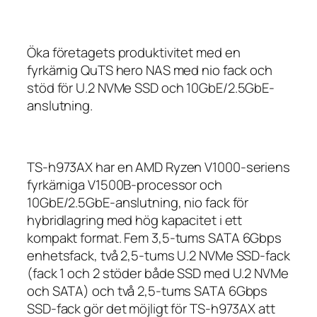
Öka företagets produktivitet med en
fyrkärnig QuTS hero NAS med nio fack och
stöd för U.2 NVMe SSD och 10GbE/2.5GbE-
anslutning.
TS-h973AX har en AMD Ryzen V1000-seriens
fyrkärniga V1500B-processor och
10GbE/2.5GbE-anslutning, nio fack för
hybridlagring med hög kapacitet i ett
kompakt format. Fem 3,5-tums SATA 6Gbps
enhetsfack, två 2,5-tums U.2 NVMe SSD-fack
(fack 1 och 2 stöder både SSD med U.2 NVMe
och SATA) och två 2,5-tums SATA 6Gbps
SSD-fack gör det möjligt för TS-h973AX att