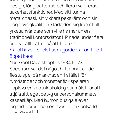
design, lång batteritid och flera avancerade
säkerhetsfunktioner. Med sitt tunna
metallchassi, sin vikbara pekskärm och sin
höga byggkvalitet riktade den sig främst till
yrkesanvändare som ville ha mer än en
traditionell kontorsdator. HP hade under flera
år blivit allt bättre på att tillverka […]
Skool Daze – spelet som gjorde skolan till ett
öppet kaos
När Skool Daze släpptes 1984 till ZX
Spectrum var det något helt annat än de
flesta spel på marknaden. I stället för
rymdstrider och monster fick spelaren
uppleva en kaotisk skoldag där målet var att
stjäla sitt eget betyg ur personalrummets
kassaskåp. Med humor, busiga elever,
jagande lärare och en ovanligt fri spelvärld
blev Skool […]