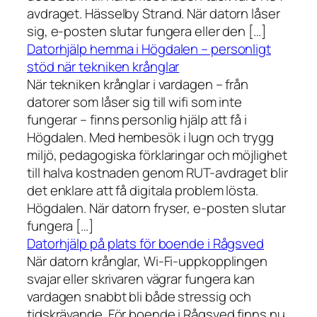
avdraget. Hässelby Strand. När datorn låser
sig, e-posten slutar fungera eller den […]
Datorhjälp hemma i Högdalen – personligt
stöd när tekniken krånglar
När tekniken krånglar i vardagen – från
datorer som låser sig till wifi som inte
fungerar – finns personlig hjälp att få i
Högdalen. Med hembesök i lugn och trygg
miljö, pedagogiska förklaringar och möjlighet
till halva kostnaden genom RUT-avdraget blir
det enklare att få digitala problem lösta.
Högdalen. När datorn fryser, e-posten slutar
fungera […]
Datorhjälp på plats för boende i Rågsved
När datorn krånglar, Wi-Fi-uppkopplingen
svajar eller skrivaren vägrar fungera kan
vardagen snabbt bli både stressig och
tidskrävande. För boende i Rågsved finns nu