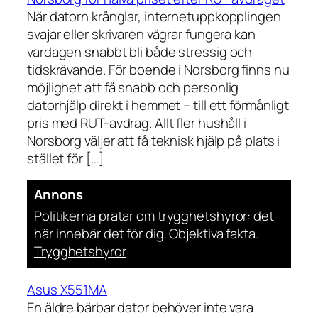
När datorn krånglar, internetuppkopplingen
svajar eller skrivaren vägrar fungera kan
vardagen snabbt bli både stressig och
tidskrävande. För boende i Norsborg finns nu
möjlighet att få snabb och personlig
datorhjälp direkt i hemmet – till ett förmånligt
pris med RUT-avdrag. Allt fler hushåll i
Norsborg väljer att få teknisk hjälp på plats i
stället för […]
Annons
Politikerna pratar om trygghetshyror: det
här innebär det för dig. Objektiva fakta.
Trygghetshyror
Asus X551MA
En äldre bärbar dator behöver inte vara