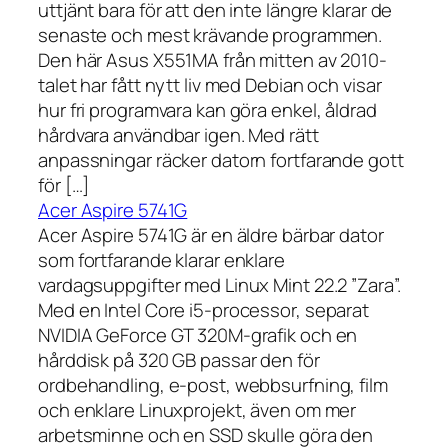
uttjänt bara för att den inte längre klarar de
senaste och mest krävande programmen.
Den här Asus X551MA från mitten av 2010-
talet har fått nytt liv med Debian och visar
hur fri programvara kan göra enkel, åldrad
hårdvara användbar igen. Med rätt
anpassningar räcker datorn fortfarande gott
för […]
Acer Aspire 5741G
Acer Aspire 5741G är en äldre bärbar dator
som fortfarande klarar enklare
vardagsuppgifter med Linux Mint 22.2 ”Zara”.
Med en Intel Core i5-processor, separat
NVIDIA GeForce GT 320M-grafik och en
hårddisk på 320 GB passar den för
ordbehandling, e-post, webbsurfning, film
och enklare Linuxprojekt, även om mer
arbetsminne och en SSD skulle göra den