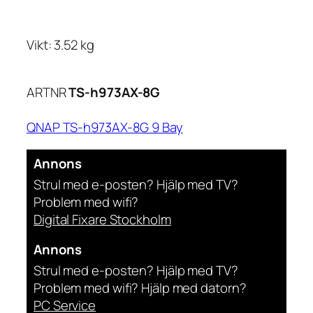
Vikt: 3.52 kg
ARTNR
TS-h973AX-8G
QNAP TS-h973AX-8G 9 Bay
Annons
Strul med e-posten? Hjälp med TV?
Problem med wifi?
Digital Fixare Stockholm
Annons
Strul med e-posten? Hjälp med TV?
Problem med wifi? Hjälp med datorn?
PC Service