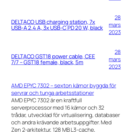
28
DELTACO USB charging station, 7x
mars
USB-A 2.4 A, 3x USB-C PD 20 W, black
2023
28
DELTACO GST18 power cable, CEE
mars
7/7 – GST18 female, black, 5m
2023
AMD EPYC 7302 – sexton kärnor byggda för
servrar och tunga arbetsstationer
AMD EPYC 7302 är en kraftfull
serverprocessor med 16 kärnor och 32
trådar, utvecklad för virtualisering, databaser
och andra krävande arbetsuppgifter. Med
Zen 2-arkitektur, 128 MB L3-cache,