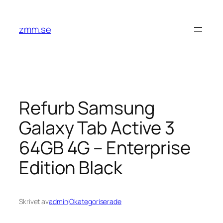
Hoppa
till
zmm.se
innehåll
Refurb Samsung
Galaxy Tab Active 3
64GB 4G – Enterprise
Edition Black
Skrivet av
admin
i
Okategoriserade