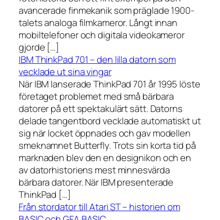
avancerade finmekanik som präglade 1900-
talets analoga filmkameror. Långt innan
mobiltelefoner och digitala videokameror
gjorde […]
IBM ThinkPad 701 – den lilla datorn som
vecklade ut sina vingar
När IBM lanserade ThinkPad 701 år 1995 löste
företaget problemet med små bärbara
datorer på ett spektakulärt sätt. Datorns
delade tangentbord vecklade automatiskt ut
sig när locket öppnades och gav modellen
smeknamnet Butterfly. Trots sin korta tid på
marknaden blev den en designikon och en
av datorhistoriens mest minnesvärda
bärbara datorer. När IBM presenterade
ThinkPad […]
Från stordator till Atari ST – historien om
BASIC och GFA BASIC