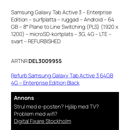
Samsung Galaxy Tab Active 3 – Enterprise
Edition – surfplatta – ruggad – Android – 64
GB – 8″ Plane to Line Switching (PLS) (1920 x
1200) – microSD-kortplats – 3G, 4G – LTE –
svart – REFURBISHED
ARTNR
DEL3009955
Refurb Samsung Galaxy Tab Active 3 64GB
4G – Enterprise Edition Black
Annons
Strul med e-posten? Hjälp med TV?
Problem med wifi?
Digital Fixare Stockholm