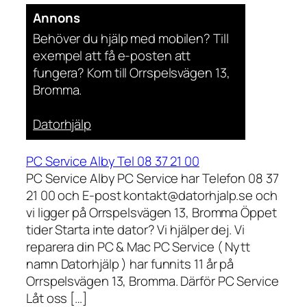
Annons
Behöver du hjälp med mobilen? Till
exempel att få e-posten att
fungera? Kom till Orrspelsvägen 13,
Bromma.
Datorhjälp
PC Service Alby Tel 08 37 21 00
PC Service Alby PC Service har Telefon 08 37
21 00 och E-post kontakt@datorhjalp.se och
vi ligger på Orrspelsvägen 13, Bromma Öppet
tider Starta inte dator? Vi hjälper dej. Vi
reparera din PC & Mac PC Service ( Nytt
namn Datorhjälp ) har funnits 11 år på
Orrspelsvägen 13, Bromma. Därför PC Service
Låt oss […]