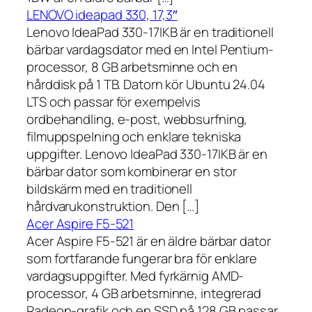
LENOVO ideapad 330, 17,3″
Lenovo IdeaPad 330-17IKB är en traditionell
bärbar vardagsdator med en Intel Pentium-
processor, 8 GB arbetsminne och en
hårddisk på 1 TB. Datorn kör Ubuntu 24.04
LTS och passar för exempelvis
ordbehandling, e-post, webbsurfning,
filmuppspelning och enklare tekniska
uppgifter. Lenovo IdeaPad 330-17IKB är en
bärbar dator som kombinerar en stor
bildskärm med en traditionell
hårdvarukonstruktion. Den […]
Acer Aspire F5-521
Acer Aspire F5-521 är en äldre bärbar dator
som fortfarande fungerar bra för enklare
vardagsuppgifter. Med fyrkärnig AMD-
processor, 4 GB arbetsminne, integrerad
Radeon-grafik och en SSD på 128 GB passar