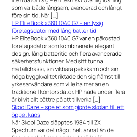
liten dator i sig – en tekniskt ovanlig lösning
som var både långsam, avancerad och långt
före sin tid. När […]
HP EliteBook x360 1040 G7 – en lyxig
företagsdator med lång batteritid
HP EliteBook x360 1040 G7 var en påkostad
företagsdator som kombinerade elegant
design, lång batteritid och flera avancerade
säkerhetsfunktioner. Med sitt tunna
metallchassi, sin vikbara pekskärm och sin
höga byggkvalitet riktade den sig främst till
yrkesanvändare som ville ha mer än en
traditionell kontorsdator. HP hade under flera
år blivit allt bättre på att tillverka […]
Skool Daze – spelet som gjorde skolan till ett
öppet kaos
När Skool Daze släpptes 1984 till ZX
Spectrum var det något helt annat än de