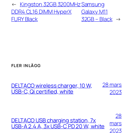
←
Kingston 32GB 3200MHz
Samsung
DDR4 CL16 DIMM HyperX
Galaxy M11
FURY Black
32GB – Black
→
FLER INLÄGG
28 mars
DELTACO wireless charger, 10 W,
USB-C, Qi certified, white
2023
28
DELTACO USB charging station, 7x
mars
USB-A 2.4 A, 3x USB-C PD 20 W, white
2023