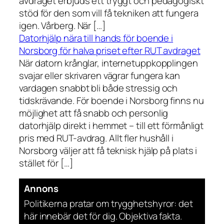
avdraget erbjuds ett tryggt och pedagogiskt
stöd för den som vill få tekniken att fungera
igen. Vårberg. När […]
Datorhjälp nära till hands för boende i
Norsborg för halva priset efter RUT avdraget
När datorn krånglar, internetuppkopplingen
svajar eller skrivaren vägrar fungera kan
vardagen snabbt bli både stressig och
tidskrävande. För boende i Norsborg finns nu
möjlighet att få snabb och personlig
datorhjälp direkt i hemmet – till ett förmånligt
pris med RUT-avdrag. Allt fler hushåll i
Norsborg väljer att få teknisk hjälp på plats i
stället för […]
Annons
Politikerna pratar om trygghetshyror: det
här innebär det för dig. Objektiva fakta.