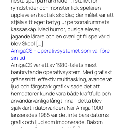
flesta spel på marknaden. I stället för
rymdstrider och monster fick spelaren
uppleva en kaotisk skoldag där målet var att
stjäla sitt eget betyg ur personalrummets
kassaskåp. Med humor, busiga elever,
jagande lärare och en ovanligt fri spelvärld
blev Skool […]
AmigaOS – operativsystemet som var före
sin tid
AmigaOS var ett av 1980-talets mest
banbrytande operativsystem. Med grafiskt
gränssnitt, effektiv multitasking, avancerat
ljud och färgstark grafik visade det att
hemdatorer kunde vara både kraftfulla och
användarvänliga långt innan detta blev
självklart i datorvärlden. När Amiga 1000
lanserades 1985 var det inte bara datorns
grafik och ljud som imponerade. Bakom