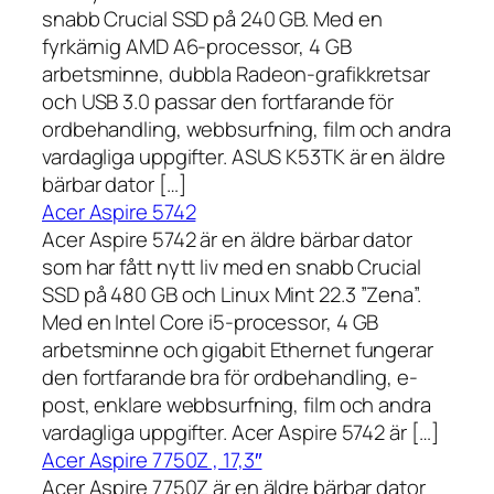
snabb Crucial SSD på 240 GB. Med en
fyrkärnig AMD A6-processor, 4 GB
arbetsminne, dubbla Radeon-grafikkretsar
och USB 3.0 passar den fortfarande för
ordbehandling, webbsurfning, film och andra
vardagliga uppgifter. ASUS K53TK är en äldre
bärbar dator […]
Acer Aspire 5742
Acer Aspire 5742 är en äldre bärbar dator
som har fått nytt liv med en snabb Crucial
SSD på 480 GB och Linux Mint 22.3 ”Zena”.
Med en Intel Core i5-processor, 4 GB
arbetsminne och gigabit Ethernet fungerar
den fortfarande bra för ordbehandling, e-
post, enklare webbsurfning, film och andra
vardagliga uppgifter. Acer Aspire 5742 är […]
Acer Aspire 7750Z , 17,3″
Acer Aspire 7750Z är en äldre bärbar dator