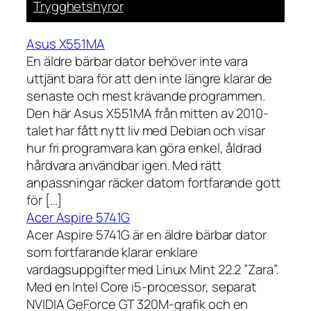
Trygghetshyror
Asus X551MA
En äldre bärbar dator behöver inte vara
uttjänt bara för att den inte längre klarar de
senaste och mest krävande programmen.
Den här Asus X551MA från mitten av 2010-
talet har fått nytt liv med Debian och visar
hur fri programvara kan göra enkel, åldrad
hårdvara användbar igen. Med rätt
anpassningar räcker datorn fortfarande gott
för […]
Acer Aspire 5741G
Acer Aspire 5741G är en äldre bärbar dator
som fortfarande klarar enklare
vardagsuppgifter med Linux Mint 22.2 ”Zara”.
Med en Intel Core i5-processor, separat
NVIDIA GeForce GT 320M-grafik och en