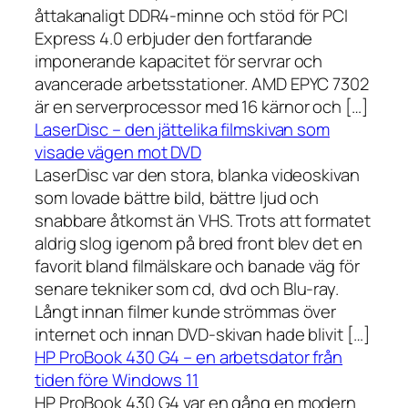
åttakanaligt DDR4-minne och stöd för PCI
Express 4.0 erbjuder den fortfarande
imponerande kapacitet för servrar och
avancerade arbetsstationer. AMD EPYC 7302
är en serverprocessor med 16 kärnor och […]
LaserDisc – den jättelika filmskivan som
visade vägen mot DVD
LaserDisc var den stora, blanka videoskivan
som lovade bättre bild, bättre ljud och
snabbare åtkomst än VHS. Trots att formatet
aldrig slog igenom på bred front blev det en
favorit bland filmälskare och banade väg för
senare tekniker som cd, dvd och Blu-ray.
Långt innan filmer kunde strömmas över
internet och innan DVD-skivan hade blivit […]
HP ProBook 430 G4 – en arbetsdator från
tiden före Windows 11
HP ProBook 430 G4 var en gång en modern