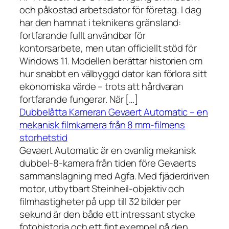
och påkostad arbetsdator för företag. I dag
har den hamnat i teknikens gränsland:
fortfarande fullt användbar för
kontorsarbete, men utan officiellt stöd för
Windows 11. Modellen berättar historien om
hur snabbt en välbyggd dator kan förlora sitt
ekonomiska värde – trots att hårdvaran
fortfarande fungerar. När […]
Dubbelåtta Kameran Gevaert Automatic – en
mekanisk filmkamera från 8 mm-filmens
storhetstid
Gevaert Automatic är en ovanlig mekanisk
dubbel-8-kamera från tiden före Gevaerts
sammanslagning med Agfa. Med fjäderdriven
motor, utbytbart Steinheil-objektiv och
filmhastigheter på upp till 32 bilder per
sekund är den både ett intressant stycke
fotohistoria och ett fint exempel på den