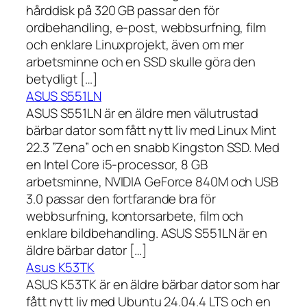
hårddisk på 320 GB passar den för
ordbehandling, e-post, webbsurfning, film
och enklare Linuxprojekt, även om mer
arbetsminne och en SSD skulle göra den
betydligt […]
ASUS S551LN
ASUS S551LN är en äldre men välutrustad
bärbar dator som fått nytt liv med Linux Mint
22.3 ”Zena” och en snabb Kingston SSD. Med
en Intel Core i5-processor, 8 GB
arbetsminne, NVIDIA GeForce 840M och USB
3.0 passar den fortfarande bra för
webbsurfning, kontorsarbete, film och
enklare bildbehandling. ASUS S551LN är en
äldre bärbar dator […]
Asus K53TK
ASUS K53TK är en äldre bärbar dator som har
fått nytt liv med Ubuntu 24.04.4 LTS och en