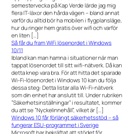
semestervecka på Kap Verde lärde jag mig
flera IT-läxor den hårda vägen – bland annat
varför du alltid bör ha mobilen i flygplansläge,
hur du ringer hem gratis över wifi och varför
en liten […]
Så får du fram WiFi lösenordet i Windows
10/11
Ibland kan man hamna i situationer när man
tappat lösenordet till sitt wifi-nätverk. Då kan
detta knep vara bra. För att hitta det sparade
Wi-Fi-lösenordet i Windows 10 kan du följa
dessa steg: Detta listar alla Wi-Fi-nätverk
som din enhet har anslutit till. Under rubriken
”Säkerhetsinställningar” i resultatet, kommer
du att se ”Nyckelinnehåll”, vilket är […]
Windows 10 får förlängt säkerhetsstöd – så
fungerar ESU-programmet i Sverige
Microsoft har bekräftat att stödet för