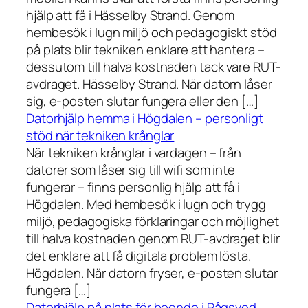
hjälp att få i Hässelby Strand. Genom
hembesök i lugn miljö och pedagogiskt stöd
på plats blir tekniken enklare att hantera –
dessutom till halva kostnaden tack vare RUT-
avdraget. Hässelby Strand. När datorn låser
sig, e-posten slutar fungera eller den […]
Datorhjälp hemma i Högdalen – personligt
stöd när tekniken krånglar
När tekniken krånglar i vardagen – från
datorer som låser sig till wifi som inte
fungerar – finns personlig hjälp att få i
Högdalen. Med hembesök i lugn och trygg
miljö, pedagogiska förklaringar och möjlighet
till halva kostnaden genom RUT-avdraget blir
det enklare att få digitala problem lösta.
Högdalen. När datorn fryser, e-posten slutar
fungera […]
Datorhjälp på plats för boende i Rågsved