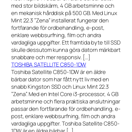
med stor bildskärm, 4 GB arbetsminne och
en mekanisk hårddisk på 500 GB. Med Linux
Mint 22.3 ”Zena” installerat fungerar den
fortfarande för ordbehandling, e-post,
enklare webbsurfning, film och andra
vardagliga uppgifter. Ett framtida byte till SSD
skulle dessutom kunna göra datorn märkbart
snabbare och mer responsiv. […]
TOSHIBA SATELLITE C850-1DW
Toshiba Satellite C850-1DW är en äldre
bärbar dator som har fått nytt liv med en
snabb Kingston SSD och Linux Mint 22.3
”Zena”. Med en Intel Core i3-processor, 4 GB
arbetsminne och flera praktiska anslutningar
passar den fortfarande för ordbehandling, e-
post, enklare webbsurfning, film och andra
vardagliga uppgifter. Toshiba Satellite C850-
1DW är en äldre bärbar […]