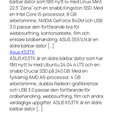
bärbar dator som fått nytt liv med Linux Mint
22.3 ”Zena” och en snabb Kingston SSD. Med
en Intel Core i5-processor, 8 GB
arbetsminne, NVIDIA GeForce 840M och USB
3.0 passar den fortfarande bra för
webbsurfning, kontorsarbete, film och
enklare bildbehandling. ASUS S551LN är en
äldre bärbar dator […]
Asus K53TK
ASUS K53TK är en äldre bärbar dator som har
fått nytt liv med Ubuntu 24.04.4 LTS och en
snabb Crucial SSD på 240 GB. Med en
fyrkärnig AMD A6-processor, 4 GB
arbetsminne, dubbla Radeon-grafikkretsar
och USB 3.0 passar den fortfarande för
ordbehandling, webbsurfning, film och andra
vardagliga uppgifter. ASUS K53TK är en äldre
bärbar dator […]