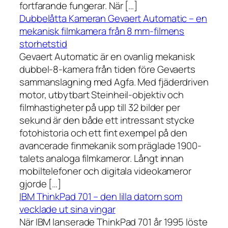
fortfarande fungerar. När […]
Dubbelåtta Kameran Gevaert Automatic – en
mekanisk filmkamera från 8 mm-filmens
storhetstid
Gevaert Automatic är en ovanlig mekanisk
dubbel-8-kamera från tiden före Gevaerts
sammanslagning med Agfa. Med fjäderdriven
motor, utbytbart Steinheil-objektiv och
filmhastigheter på upp till 32 bilder per
sekund är den både ett intressant stycke
fotohistoria och ett fint exempel på den
avancerade finmekanik som präglade 1900-
talets analoga filmkameror. Långt innan
mobiltelefoner och digitala videokameror
gjorde […]
IBM ThinkPad 701 – den lilla datorn som
vecklade ut sina vingar
När IBM lanserade ThinkPad 701 år 1995 löste