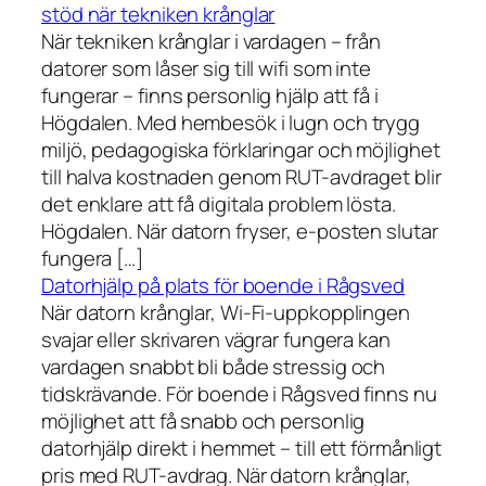
stöd när tekniken krånglar
När tekniken krånglar i vardagen – från
datorer som låser sig till wifi som inte
fungerar – finns personlig hjälp att få i
Högdalen. Med hembesök i lugn och trygg
miljö, pedagogiska förklaringar och möjlighet
till halva kostnaden genom RUT-avdraget blir
det enklare att få digitala problem lösta.
Högdalen. När datorn fryser, e-posten slutar
fungera […]
Datorhjälp på plats för boende i Rågsved
När datorn krånglar, Wi-Fi-uppkopplingen
svajar eller skrivaren vägrar fungera kan
vardagen snabbt bli både stressig och
tidskrävande. För boende i Rågsved finns nu
möjlighet att få snabb och personlig
datorhjälp direkt i hemmet – till ett förmånligt
pris med RUT-avdrag. När datorn krånglar,