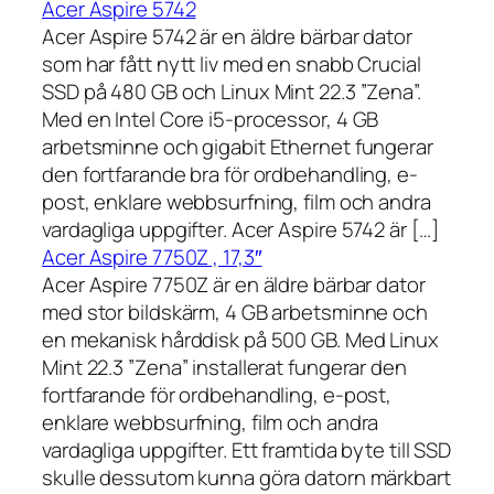
Acer Aspire 5742
Acer Aspire 5742 är en äldre bärbar dator
som har fått nytt liv med en snabb Crucial
SSD på 480 GB och Linux Mint 22.3 ”Zena”.
Med en Intel Core i5-processor, 4 GB
arbetsminne och gigabit Ethernet fungerar
den fortfarande bra för ordbehandling, e-
post, enklare webbsurfning, film och andra
vardagliga uppgifter. Acer Aspire 5742 är […]
Acer Aspire 7750Z , 17,3″
Acer Aspire 7750Z är en äldre bärbar dator
med stor bildskärm, 4 GB arbetsminne och
en mekanisk hårddisk på 500 GB. Med Linux
Mint 22.3 ”Zena” installerat fungerar den
fortfarande för ordbehandling, e-post,
enklare webbsurfning, film och andra
vardagliga uppgifter. Ett framtida byte till SSD
skulle dessutom kunna göra datorn märkbart