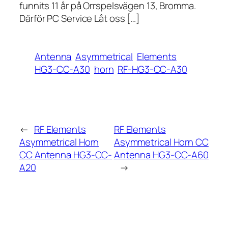
funnits 11 år på Orrspelsvägen 13, Bromma.
Därför PC Service Låt oss […]
Antenna
Asymmetrical
Elements
HG3-CC-A30
horn
RF-HG3-CC-A30
←
RF Elements
RF Elements
Asymmetrical Horn
Asymmetrical Horn CC
CC Antenna HG3-CC-
Antenna HG3-CC-A60
A20
→