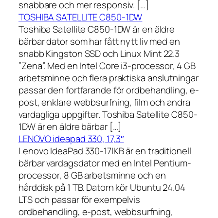
snabbare och mer responsiv. […]
TOSHIBA SATELLITE C850-1DW
Toshiba Satellite C850-1DW är en äldre
bärbar dator som har fått nytt liv med en
snabb Kingston SSD och Linux Mint 22.3
”Zena”. Med en Intel Core i3-processor, 4 GB
arbetsminne och flera praktiska anslutningar
passar den fortfarande för ordbehandling, e-
post, enklare webbsurfning, film och andra
vardagliga uppgifter. Toshiba Satellite C850-
1DW är en äldre bärbar […]
LENOVO ideapad 330, 17,3″
Lenovo IdeaPad 330-17IKB är en traditionell
bärbar vardagsdator med en Intel Pentium-
processor, 8 GB arbetsminne och en
hårddisk på 1 TB. Datorn kör Ubuntu 24.04
LTS och passar för exempelvis
ordbehandling, e-post, webbsurfning,