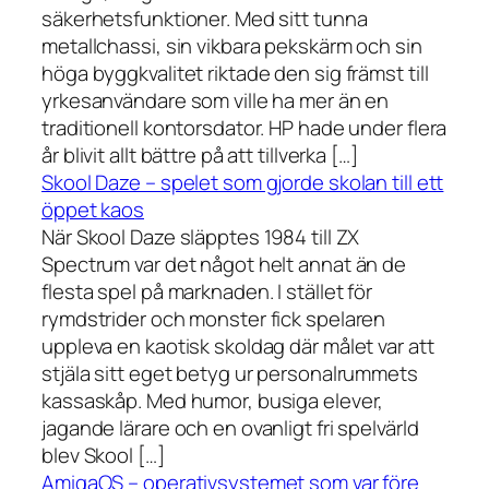
säkerhetsfunktioner. Med sitt tunna
metallchassi, sin vikbara pekskärm och sin
höga byggkvalitet riktade den sig främst till
yrkesanvändare som ville ha mer än en
traditionell kontorsdator. HP hade under flera
år blivit allt bättre på att tillverka […]
Skool Daze – spelet som gjorde skolan till ett
öppet kaos
När Skool Daze släpptes 1984 till ZX
Spectrum var det något helt annat än de
flesta spel på marknaden. I stället för
rymdstrider och monster fick spelaren
uppleva en kaotisk skoldag där målet var att
stjäla sitt eget betyg ur personalrummets
kassaskåp. Med humor, busiga elever,
jagande lärare och en ovanligt fri spelvärld
blev Skool […]
AmigaOS – operativsystemet som var före