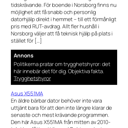
tidskrävande. För boende i Norsborg finns nu
möjlighet att få snabb och personlig
datorhjälp direkt i hemmet – till ett förmånligt
pris med RUT-avdrag. Allt fler hushåll i
Norsborg väljer att få teknisk hjälp på plats i
stället för […]
Annons
Politikerna pratar om trygghetshyror: det
här innebär det för dig. Objektiva fakta.
Trygghetshyror
Asus X551MA
En äldre bärbar dator behöver inte vara
uttjänt bara för att den inte längre klarar de
senaste och mest krävande programmen.
Den här Asus X551MA från mitten av 2010-