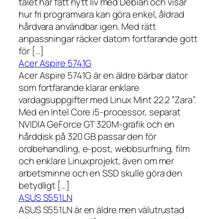
talet har fått nytt liv med Debian och visar
hur fri programvara kan göra enkel, åldrad
hårdvara användbar igen. Med rätt
anpassningar räcker datorn fortfarande gott
för […]
Acer Aspire 5741G
Acer Aspire 5741G är en äldre bärbar dator
som fortfarande klarar enklare
vardagsuppgifter med Linux Mint 22.2 ”Zara”.
Med en Intel Core i5-processor, separat
NVIDIA GeForce GT 320M-grafik och en
hårddisk på 320 GB passar den för
ordbehandling, e-post, webbsurfning, film
och enklare Linuxprojekt, även om mer
arbetsminne och en SSD skulle göra den
betydligt […]
ASUS S551LN
ASUS S551LN är en äldre men välutrustad