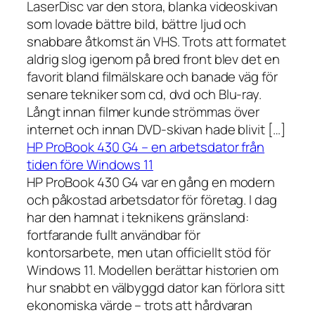
LaserDisc var den stora, blanka videoskivan
som lovade bättre bild, bättre ljud och
snabbare åtkomst än VHS. Trots att formatet
aldrig slog igenom på bred front blev det en
favorit bland filmälskare och banade väg för
senare tekniker som cd, dvd och Blu-ray.
Långt innan filmer kunde strömmas över
internet och innan DVD-skivan hade blivit […]
HP ProBook 430 G4 – en arbetsdator från
tiden före Windows 11
HP ProBook 430 G4 var en gång en modern
och påkostad arbetsdator för företag. I dag
har den hamnat i teknikens gränsland:
fortfarande fullt användbar för
kontorsarbete, men utan officiellt stöd för
Windows 11. Modellen berättar historien om
hur snabbt en välbyggd dator kan förlora sitt
ekonomiska värde – trots att hårdvaran