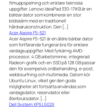
filmuppspelning och enklare tekniska
uppgifter. Lenovo IdeaPad 330-17IKB är en
bärbar dator som kombinerar en stor
bildskärm med en traditionell
hårdvarukonstruktion. Den […]
Acer Aspire F5-521
Acer Aspire F5-521 är en äldre bärbar dator
som fortfarande fungerar bra för enklare
vardagsuppgifter. Med fyrkärnig AMD-
processor, 4 GB arbetsminne, integrerad
Radeon-grafik och en SSD på 128 GB passar
den för exempelvis ordbehandling, e-post,
webbsurfning och multimedia. Datorn kör
Ubuntu Linux, vilket ger den goda
möjligheter att fortsätta användas som
vardagsdator, reservdator eller
återbruksdator. […]
Dell System XPS L502X