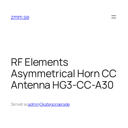
Hoppa
till
zmm.se
innehåll
RF Elements
Asymmetrical Horn CC
Antenna HG3-CC-A30
Skrivet av
admin
i
Okategoriserade