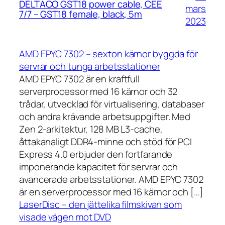
DELTACO GST18 power cable, CEE
mars
7/7 – GST18 female, black, 5m
2023
AMD EPYC 7302 – sexton kärnor byggda för
servrar och tunga arbetsstationer
AMD EPYC 7302 är en kraftfull
serverprocessor med 16 kärnor och 32
trådar, utvecklad för virtualisering, databaser
och andra krävande arbetsuppgifter. Med
Zen 2-arkitektur, 128 MB L3-cache,
åttakanaligt DDR4-minne och stöd för PCI
Express 4.0 erbjuder den fortfarande
imponerande kapacitet för servrar och
avancerade arbetsstationer. AMD EPYC 7302
är en serverprocessor med 16 kärnor och […]
LaserDisc – den jättelika filmskivan som
visade vägen mot DVD