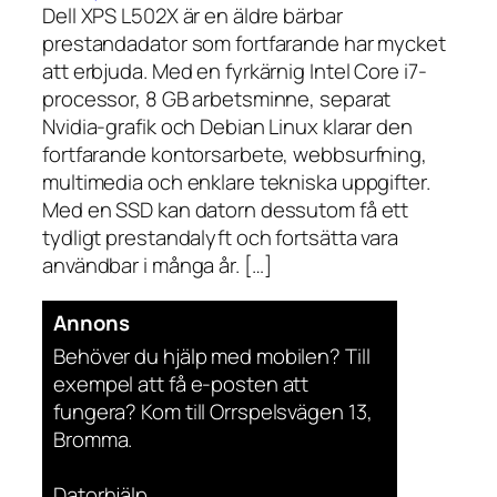
Dell XPS L502X är en äldre bärbar
prestandadator som fortfarande har mycket
att erbjuda. Med en fyrkärnig Intel Core i7-
processor, 8 GB arbetsminne, separat
Nvidia-grafik och Debian Linux klarar den
fortfarande kontorsarbete, webbsurfning,
multimedia och enklare tekniska uppgifter.
Med en SSD kan datorn dessutom få ett
tydligt prestandalyft och fortsätta vara
användbar i många år. […]
Annons
Behöver du hjälp med mobilen? Till
exempel att få e-posten att
fungera? Kom till Orrspelsvägen 13,
Bromma.
Datorhjälp