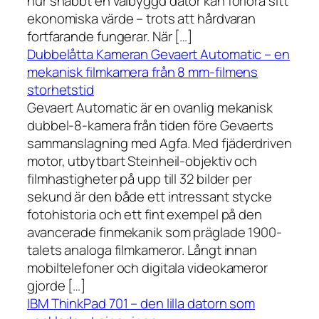
hur snabbt en välbyggd dator kan förlora sitt
ekonomiska värde – trots att hårdvaran
fortfarande fungerar. När […]
Dubbelåtta Kameran Gevaert Automatic – en
mekanisk filmkamera från 8 mm-filmens
storhetstid
Gevaert Automatic är en ovanlig mekanisk
dubbel-8-kamera från tiden före Gevaerts
sammanslagning med Agfa. Med fjäderdriven
motor, utbytbart Steinheil-objektiv och
filmhastigheter på upp till 32 bilder per
sekund är den både ett intressant stycke
fotohistoria och ett fint exempel på den
avancerade finmekanik som präglade 1900-
talets analoga filmkameror. Långt innan
mobiltelefoner och digitala videokameror
gjorde […]
IBM ThinkPad 701 – den lilla datorn som