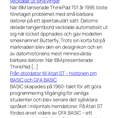
vecklade ut sina vingar
När IBM lanserade ThinkPad 701 år 1995 löste
företaget problemet med små bärbara
datorer på ett spektakulärt sätt. Datorns
delade tangentbord vecklade automatiskt ut
sig när locket öppnades och gav modellen
smeknamnet Butterfly. Trots sin korta tid på
marknaden blev den en designikon och en
av datorhistoriens mest minnesvärda
bärbara datorer. När IBM presenterade
ThinkPad […]
Från stordator till Atari ST – historien om
BASIC och GFA BASIC
BASIC skapades på 1960-talet för att göra
programmering tillgänglig för vanliga
studenter och blev senare det självklara
språket i miljontals hemdatorer. På Atari ST
fördes arvet vidare av GFA BASIC – ett