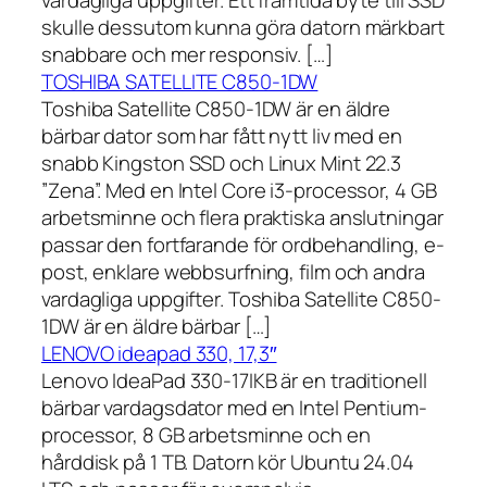
vardagliga uppgifter. Ett framtida byte till SSD
skulle dessutom kunna göra datorn märkbart
snabbare och mer responsiv. […]
TOSHIBA SATELLITE C850-1DW
Toshiba Satellite C850-1DW är en äldre
bärbar dator som har fått nytt liv med en
snabb Kingston SSD och Linux Mint 22.3
”Zena”. Med en Intel Core i3-processor, 4 GB
arbetsminne och flera praktiska anslutningar
passar den fortfarande för ordbehandling, e-
post, enklare webbsurfning, film och andra
vardagliga uppgifter. Toshiba Satellite C850-
1DW är en äldre bärbar […]
LENOVO ideapad 330, 17,3″
Lenovo IdeaPad 330-17IKB är en traditionell
bärbar vardagsdator med en Intel Pentium-
processor, 8 GB arbetsminne och en
hårddisk på 1 TB. Datorn kör Ubuntu 24.04