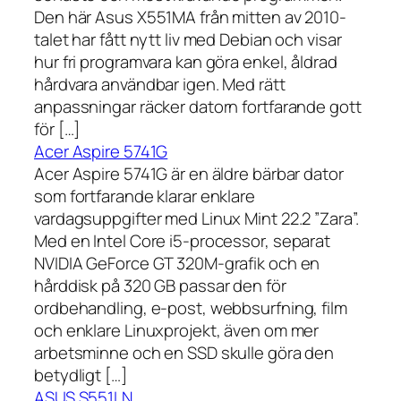
Den här Asus X551MA från mitten av 2010-
talet har fått nytt liv med Debian och visar
hur fri programvara kan göra enkel, åldrad
hårdvara användbar igen. Med rätt
anpassningar räcker datorn fortfarande gott
för […]
Acer Aspire 5741G
Acer Aspire 5741G är en äldre bärbar dator
som fortfarande klarar enklare
vardagsuppgifter med Linux Mint 22.2 ”Zara”.
Med en Intel Core i5-processor, separat
NVIDIA GeForce GT 320M-grafik och en
hårddisk på 320 GB passar den för
ordbehandling, e-post, webbsurfning, film
och enklare Linuxprojekt, även om mer
arbetsminne och en SSD skulle göra den
betydligt […]
ASUS S551LN