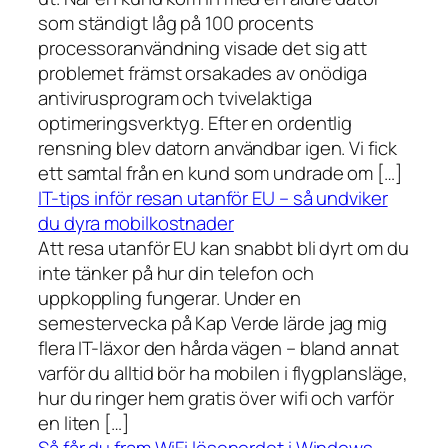
som ständigt låg på 100 procents
processoranvändning visade det sig att
problemet främst orsakades av onödiga
antivirusprogram och tvivelaktiga
optimeringsverktyg. Efter en ordentlig
rensning blev datorn användbar igen. Vi fick
ett samtal från en kund som undrade om […]
IT-tips inför resan utanför EU – så undviker
du dyra mobilkostnader
Att resa utanför EU kan snabbt bli dyrt om du
inte tänker på hur din telefon och
uppkoppling fungerar. Under en
semestervecka på Kap Verde lärde jag mig
flera IT-läxor den hårda vägen – bland annat
varför du alltid bör ha mobilen i flygplansläge,
hur du ringer hem gratis över wifi och varför
en liten […]
Så får du fram WiFi lösenordet i Windows