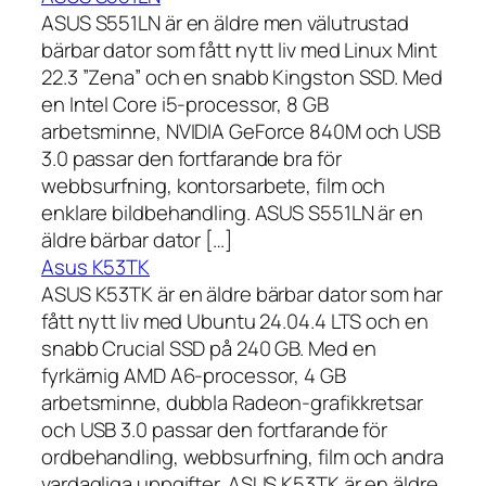
ASUS S551LN är en äldre men välutrustad
bärbar dator som fått nytt liv med Linux Mint
22.3 ”Zena” och en snabb Kingston SSD. Med
en Intel Core i5-processor, 8 GB
arbetsminne, NVIDIA GeForce 840M och USB
3.0 passar den fortfarande bra för
webbsurfning, kontorsarbete, film och
enklare bildbehandling. ASUS S551LN är en
äldre bärbar dator […]
Asus K53TK
ASUS K53TK är en äldre bärbar dator som har
fått nytt liv med Ubuntu 24.04.4 LTS och en
snabb Crucial SSD på 240 GB. Med en
fyrkärnig AMD A6-processor, 4 GB
arbetsminne, dubbla Radeon-grafikkretsar
och USB 3.0 passar den fortfarande för
ordbehandling, webbsurfning, film och andra
vardagliga uppgifter. ASUS K53TK är en äldre