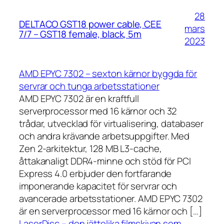
28
DELTACO GST18 power cable, CEE
mars
7/7 – GST18 female, black, 5m
2023
AMD EPYC 7302 – sexton kärnor byggda för
servrar och tunga arbetsstationer
AMD EPYC 7302 är en kraftfull
serverprocessor med 16 kärnor och 32
trådar, utvecklad för virtualisering, databaser
och andra krävande arbetsuppgifter. Med
Zen 2-arkitektur, 128 MB L3-cache,
åttakanaligt DDR4-minne och stöd för PCI
Express 4.0 erbjuder den fortfarande
imponerande kapacitet för servrar och
avancerade arbetsstationer. AMD EPYC 7302
är en serverprocessor med 16 kärnor och […]
LaserDisc – den jättelika filmskivan som