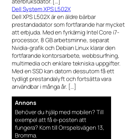
återbruksdator. […]
Dell System XPS L502X
Dell XPS L502X är en äldre bärbar
prestandadator som fortfarande har mycket
att erbjuda. Med en fyrkärnig Intel Core i7-
processor, 8 GB arbetsminne, separat
Nvidia-grafik och Debian Linux klarar den
fortfarande kontorsarbete, webbsurfning,
multimedia och enklare tekniska uppgifter.
Med en SSD kan datorn dessutom få ett
tydligt prestandalyft och fortsätta vara
användbar i många år. […]
Annons
Behöver du hjälp med mobilen? Till
exempel att få e-posten att
fungera? Kom till Orrspelsvägen 13,
Bromma.