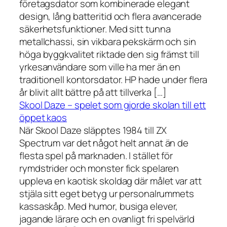
företagsdator som kombinerade elegant
design, lång batteritid och flera avancerade
säkerhetsfunktioner. Med sitt tunna
metallchassi, sin vikbara pekskärm och sin
höga byggkvalitet riktade den sig främst till
yrkesanvändare som ville ha mer än en
traditionell kontorsdator. HP hade under flera
år blivit allt bättre på att tillverka […]
Skool Daze – spelet som gjorde skolan till ett
öppet kaos
När Skool Daze släpptes 1984 till ZX
Spectrum var det något helt annat än de
flesta spel på marknaden. I stället för
rymdstrider och monster fick spelaren
uppleva en kaotisk skoldag där målet var att
stjäla sitt eget betyg ur personalrummets
kassaskåp. Med humor, busiga elever,
jagande lärare och en ovanligt fri spelvärld