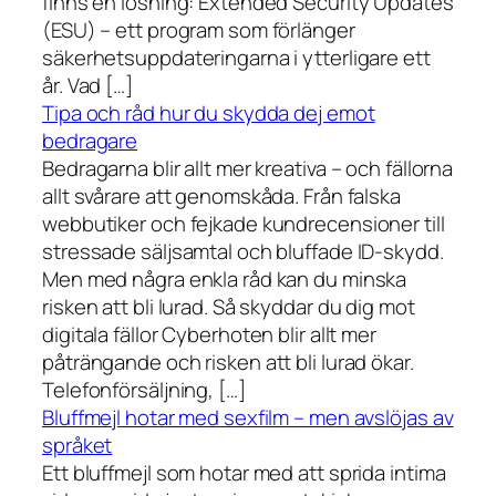
finns en lösning: Extended Security Updates
(ESU) – ett program som förlänger
säkerhetsuppdateringarna i ytterligare ett
år. Vad […]
Tipa och råd hur du skydda dej emot
bedragare
Bedragarna blir allt mer kreativa – och fällorna
allt svårare att genomskåda. Från falska
webbutiker och fejkade kundrecensioner till
stressade säljsamtal och bluffade ID-skydd.
Men med några enkla råd kan du minska
risken att bli lurad. Så skyddar du dig mot
digitala fällor Cyberhoten blir allt mer
påträngande och risken att bli lurad ökar.
Telefonförsäljning, […]
Bluffmejl hotar med sexfilm – men avslöjas av
språket
Ett bluffmejl som hotar med att sprida intima