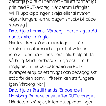
datorhjälp direkt i hemmet – till ett förmånligt
pris med RUT-avdrag. När datorn krånglar,
Wi-Fi-uppkopplingen svajar eller skrivaren
vägrar fungera kan vardagen snabbt bli både
stressig […]
Datorhjälp hemma i Vårberg – personligt stöd
när tekniken krånglar
När tekniken krånglar i vardagen – från
strulande datorer och e-post till wifi som
inte vill fungera – finns personlig hjälp att få i
Vårberg. Med hembesök i lugn och ro och
möjlighet till halva kostnaden via RUT-
avdraget erbjuds ett tryggt och pedagogiskt
stöd för den som vill få tekniken att fungera
igen. Vårberg. När […]
Datorhjälp nära till hands för boende i
Norsborg för halva priset efter RUT avdraget
När datorn krånglar, internetuppkopplingen