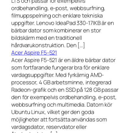
LTS och passar för exempelvis
ordbehandling, e-post, webbsurfning,
filmuppspelning och enklare tekniska
uppgifter. Lenovo IdeaPad 330-17IKB är en
bärbar dator som kombinerar en stor
bildskärm med en traditionell
hårdvarukonstruktion. Den […]
Acer Aspire F5-521
Acer Aspire F5-521 är en äldre bärbar dator
som fortfarande fungerar bra för enklare
vardagsuppgifter. Med fyrkärnig AMD-
processor, 4 GB arbetsminne, integrerad
Radeon-grafik och en SSD på 128 GB passar
den för exempelvis ordbehandling, e-post,
webbsurfning och multimedia. Datorn kör
Ubuntu Linux, vilket ger den goda
möjligheter att fortsätta användas som
vardagsdator, reservdator eller