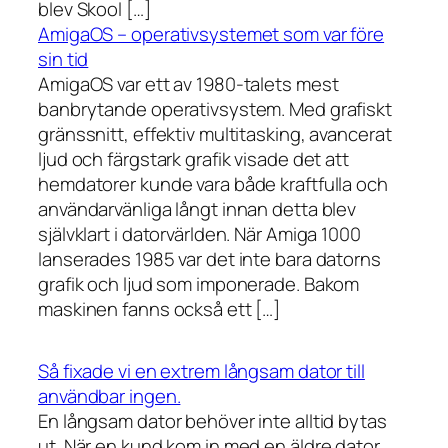
blev Skool […]
AmigaOS – operativsystemet som var före
sin tid
AmigaOS var ett av 1980-talets mest
banbrytande operativsystem. Med grafiskt
gränssnitt, effektiv multitasking, avancerat
ljud och färgstark grafik visade det att
hemdatorer kunde vara både kraftfulla och
användarvänliga långt innan detta blev
självklart i datorvärlden. När Amiga 1000
lanserades 1985 var det inte bara datorns
grafik och ljud som imponerade. Bakom
maskinen fanns också ett […]
Så fixade vi en extrem långsam dator till
användbar ingen.
En långsam dator behöver inte alltid bytas
ut. När en kund kom in med en äldre dator