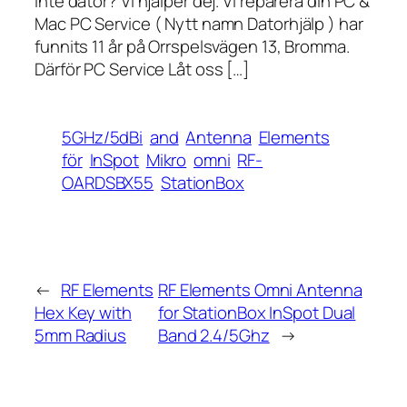
inte dator? Vi hjälper dej. Vi reparera din PC &
Mac PC Service ( Nytt namn Datorhjälp ) har
funnits 11 år på Orrspelsvägen 13, Bromma.
Därför PC Service Låt oss […]
5GHz/5dBi
and
Antenna
Elements
för
InSpot
Mikro
omni
RF-
OARDSBX55
StationBox
←
RF Elements
RF Elements Omni Antenna
Hex Key with
for StationBox InSpot Dual
5mm Radius
Band 2.4/5Ghz
→