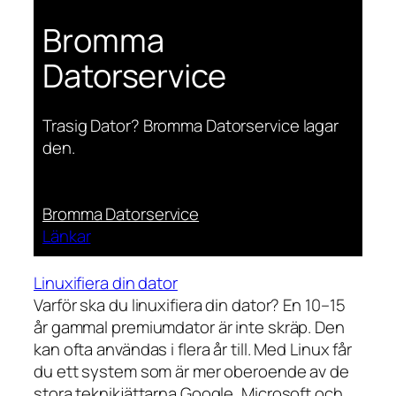
Bromma
Datorservice
Trasig Dator? Bromma Datorservice lagar
den.
Bromma Datorservice
Länkar
Linuxifiera din dator
Varför ska du linuxifiera din dator? En 10–15
år gammal premiumdator är inte skräp. Den
kan ofta användas i flera år till. Med Linux får
du ett system som är mer oberoende av de
stora teknikjättarna Google, Microsoft och