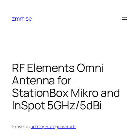
Hoppa
till
zmm.se
innehåll
RF Elements Omni
Antenna for
StationBox Mikro and
InSpot 5GHz/5dBi
Skrivet av
admin
i
Okategoriserade