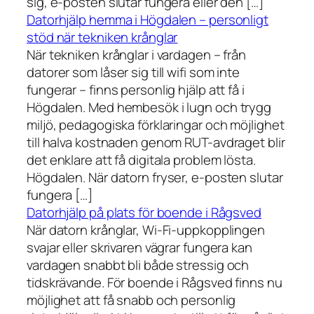
sig, e-posten slutar fungera eller den […]
Datorhjälp hemma i Högdalen – personligt
stöd när tekniken krånglar
När tekniken krånglar i vardagen – från
datorer som låser sig till wifi som inte
fungerar – finns personlig hjälp att få i
Högdalen. Med hembesök i lugn och trygg
miljö, pedagogiska förklaringar och möjlighet
till halva kostnaden genom RUT-avdraget blir
det enklare att få digitala problem lösta.
Högdalen. När datorn fryser, e-posten slutar
fungera […]
Datorhjälp på plats för boende i Rågsved
När datorn krånglar, Wi-Fi-uppkopplingen
svajar eller skrivaren vägrar fungera kan
vardagen snabbt bli både stressig och
tidskrävande. För boende i Rågsved finns nu
möjlighet att få snabb och personlig