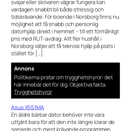
svajar eller skrivaren vägrar fungera kan
vardagen snabbt bli både stressig och
tidskrävande. För boende i Norsborg finns nu
möjlighet att få snabb och personlig
datorhjälp direkt i hemmet – till ett förmånligt
pris med RUT-avdrag. Allt fler hushåll i
Norsborg väljer att få teknisk hjälp på plats i
stället för […]
Annons
Politikerna pratar om trygghetshyror: det
här innebär det för dig. Objektiva fakta.
Trygghetshyror
Asus X551MA
En äldre bärbar dator behöver inte vara
uttjänt bara för att den inte längre klarar de
senaste och mest krävande programmen.