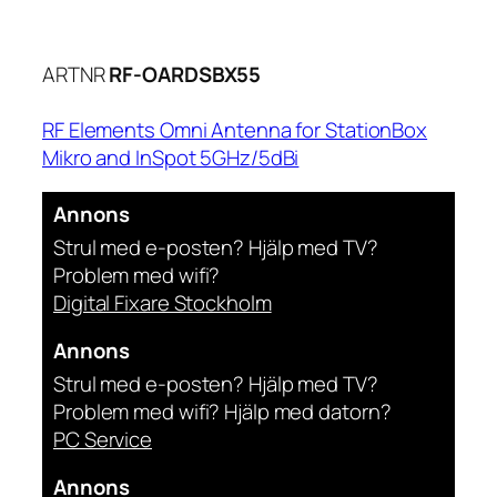
ARTNR
RF-OARDSBX55
RF Elements Omni Antenna for StationBox
Mikro and InSpot 5GHz/5dBi
Annons
Strul med e-posten? Hjälp med TV?
Problem med wifi?
Digital Fixare Stockholm
Annons
Strul med e-posten? Hjälp med TV?
Problem med wifi? Hjälp med datorn?
PC Service
Annons