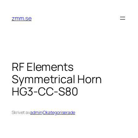
Hoppa
till
zmm.se
innehåll
RF Elements
Symmetrical Horn
HG3-CC-S80
Skrivet av
admin
i
Okategoriserade