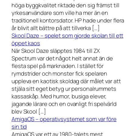
höga byggkvalitet riktade den sig främst till
yrkesanvändare som ville ha mer än en
traditionell kontorsdator. HP hade under flera
år blivit allt bättre på att tillverka […]
Skool Daze – spelet som gjorde skolan till ett
öppet kaos
När Skool Daze släpptes 1984 till ZX
Spectrum var det något helt annat än de
flesta spel på marknaden. I stället för
rymdstrider och monster fick spelaren
uppleva en kaotisk skoldag där målet var att
stjäla sitt eget betyg ur personalrummets
kassaskåp. Med humor, busiga elever,
jagande lärare och en ovanligt fri spelvärld
blev Skool […]
AmigaOS – operativsystemet som var före
sin tid
AmigaOS var ett av 1980-talets mest