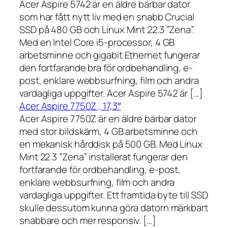
Acer Aspire 5742 är en äldre bärbar dator
som har fått nytt liv med en snabb Crucial
SSD på 480 GB och Linux Mint 22.3 ”Zena”.
Med en Intel Core i5-processor, 4 GB
arbetsminne och gigabit Ethernet fungerar
den fortfarande bra för ordbehandling, e-
post, enklare webbsurfning, film och andra
vardagliga uppgifter. Acer Aspire 5742 är […]
Acer Aspire 7750Z , 17,3″
Acer Aspire 7750Z är en äldre bärbar dator
med stor bildskärm, 4 GB arbetsminne och
en mekanisk hårddisk på 500 GB. Med Linux
Mint 22.3 ”Zena” installerat fungerar den
fortfarande för ordbehandling, e-post,
enklare webbsurfning, film och andra
vardagliga uppgifter. Ett framtida byte till SSD
skulle dessutom kunna göra datorn märkbart
snabbare och mer responsiv. […]