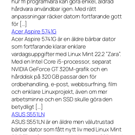
hur fri programvara kan göra enkel, åldrad
hårdvara användbar igen. Med rätt
anpassningar räcker datorn fortfarande gott
för […]
Acer Aspire 5741G
Acer Aspire 5741G är en äldre bärbar dator
som fortfarande klarar enklare
vardagsuppgifter med Linux Mint 22.2 ”Zara”.
Med en Intel Core i5-processor, separat
NVIDIA GeForce GT 320M-grafik och en
hårddisk på 320 GB passar den för
ordbehandling, e-post, webbsurfning, film
och enklare Linuxprojekt, även om mer
arbetsminne och en SSD skulle göra den
betydligt […]
ASUS S551LN
ASUS S551LN är en äldre men välutrustad
bärbar dator som fått nytt liv med Linux Mint