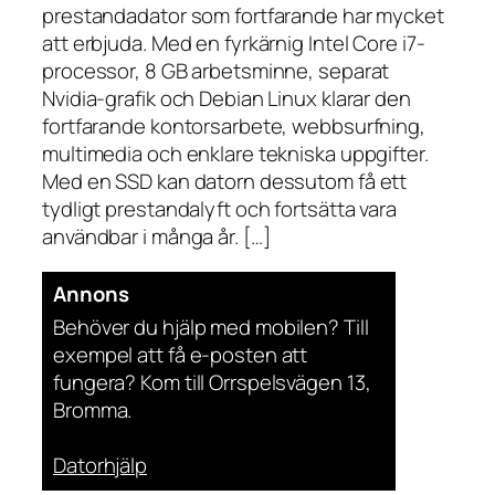
prestandadator som fortfarande har mycket
att erbjuda. Med en fyrkärnig Intel Core i7-
processor, 8 GB arbetsminne, separat
Nvidia-grafik och Debian Linux klarar den
fortfarande kontorsarbete, webbsurfning,
multimedia och enklare tekniska uppgifter.
Med en SSD kan datorn dessutom få ett
tydligt prestandalyft och fortsätta vara
användbar i många år. […]
Annons
Behöver du hjälp med mobilen? Till
exempel att få e-posten att
fungera? Kom till Orrspelsvägen 13,
Bromma.
Datorhjälp