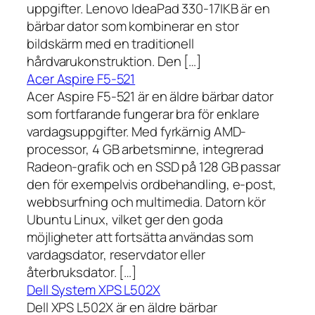
uppgifter. Lenovo IdeaPad 330-17IKB är en
bärbar dator som kombinerar en stor
bildskärm med en traditionell
hårdvarukonstruktion. Den […]
Acer Aspire F5-521
Acer Aspire F5-521 är en äldre bärbar dator
som fortfarande fungerar bra för enklare
vardagsuppgifter. Med fyrkärnig AMD-
processor, 4 GB arbetsminne, integrerad
Radeon-grafik och en SSD på 128 GB passar
den för exempelvis ordbehandling, e-post,
webbsurfning och multimedia. Datorn kör
Ubuntu Linux, vilket ger den goda
möjligheter att fortsätta användas som
vardagsdator, reservdator eller
återbruksdator. […]
Dell System XPS L502X
Dell XPS L502X är en äldre bärbar