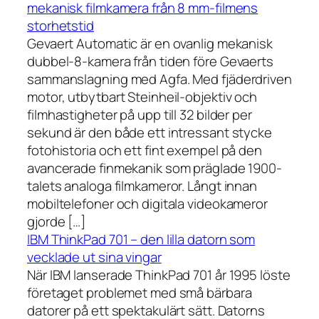
mekanisk filmkamera från 8 mm-filmens
storhetstid
Gevaert Automatic är en ovanlig mekanisk
dubbel-8-kamera från tiden före Gevaerts
sammanslagning med Agfa. Med fjäderdriven
motor, utbytbart Steinheil-objektiv och
filmhastigheter på upp till 32 bilder per
sekund är den både ett intressant stycke
fotohistoria och ett fint exempel på den
avancerade finmekanik som präglade 1900-
talets analoga filmkameror. Långt innan
mobiltelefoner och digitala videokameror
gjorde […]
IBM ThinkPad 701 – den lilla datorn som
vecklade ut sina vingar
När IBM lanserade ThinkPad 701 år 1995 löste
företaget problemet med små bärbara
datorer på ett spektakulärt sätt. Datorns