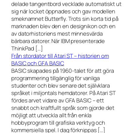
delade tangentbord vecklade automatiskt ut
sig när locket öppnades och gav modellen
smeknamnet Butterfly. Trots sin korta tid på
marknaden blev den en designikon och en
av datorhistoriens mest minnesvärda
bärbara datorer. När IBM presenterade
ThinkPad […]
Från stordator till Atari ST – historien om
BASIC och GFA BASIC
BASIC skapades på 1960-talet för att göra
programmering tillgänglig för vanliga
studenter och blev senare det självklara
språket i miljontals hemdatorer. På Atari ST
fördes arvet vidare av GFA BASIC – ett
snabbt och kraftfullt språk som gjorde det
möjligt att utveckla allt från enkla
hobbyprogram till grafiska verktyg och
kommersiella spel. I dag förknippas […]