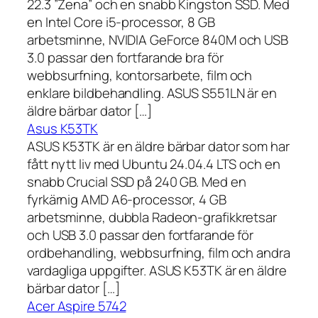
22.3 ”Zena” och en snabb Kingston SSD. Med
en Intel Core i5-processor, 8 GB
arbetsminne, NVIDIA GeForce 840M och USB
3.0 passar den fortfarande bra för
webbsurfning, kontorsarbete, film och
enklare bildbehandling. ASUS S551LN är en
äldre bärbar dator […]
Asus K53TK
ASUS K53TK är en äldre bärbar dator som har
fått nytt liv med Ubuntu 24.04.4 LTS och en
snabb Crucial SSD på 240 GB. Med en
fyrkärnig AMD A6-processor, 4 GB
arbetsminne, dubbla Radeon-grafikkretsar
och USB 3.0 passar den fortfarande för
ordbehandling, webbsurfning, film och andra
vardagliga uppgifter. ASUS K53TK är en äldre
bärbar dator […]
Acer Aspire 5742