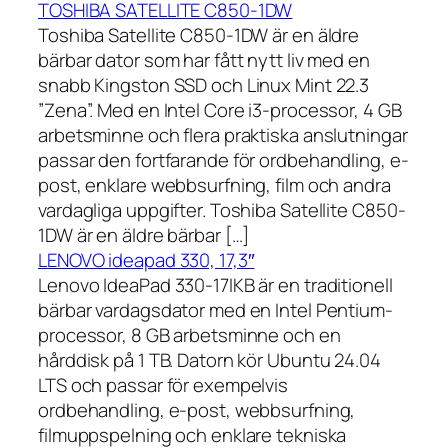
TOSHIBA SATELLITE C850-1DW
Toshiba Satellite C850-1DW är en äldre
bärbar dator som har fått nytt liv med en
snabb Kingston SSD och Linux Mint 22.3
”Zena”. Med en Intel Core i3-processor, 4 GB
arbetsminne och flera praktiska anslutningar
passar den fortfarande för ordbehandling, e-
post, enklare webbsurfning, film och andra
vardagliga uppgifter. Toshiba Satellite C850-
1DW är en äldre bärbar […]
LENOVO ideapad 330, 17,3″
Lenovo IdeaPad 330-17IKB är en traditionell
bärbar vardagsdator med en Intel Pentium-
processor, 8 GB arbetsminne och en
hårddisk på 1 TB. Datorn kör Ubuntu 24.04
LTS och passar för exempelvis
ordbehandling, e-post, webbsurfning,
filmuppspelning och enklare tekniska