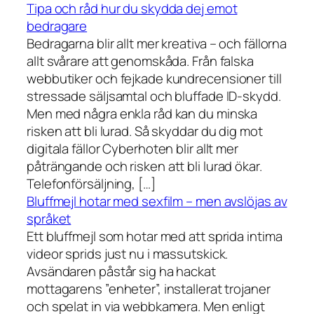
Tipa och råd hur du skydda dej emot
bedragare
Bedragarna blir allt mer kreativa – och fällorna
allt svårare att genomskåda. Från falska
webbutiker och fejkade kundrecensioner till
stressade säljsamtal och bluffade ID-skydd.
Men med några enkla råd kan du minska
risken att bli lurad. Så skyddar du dig mot
digitala fällor Cyberhoten blir allt mer
påträngande och risken att bli lurad ökar.
Telefonförsäljning, […]
Bluffmejl hotar med sexfilm – men avslöjas av
språket
Ett bluffmejl som hotar med att sprida intima
videor sprids just nu i massutskick.
Avsändaren påstår sig ha hackat
mottagarens ”enheter”, installerat trojaner
och spelat in via webbkamera. Men enligt