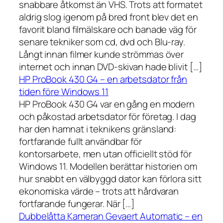
snabbare åtkomst än VHS. Trots att formatet
aldrig slog igenom på bred front blev det en
favorit bland filmälskare och banade väg för
senare tekniker som cd, dvd och Blu-ray.
Långt innan filmer kunde strömmas över
internet och innan DVD-skivan hade blivit […]
HP ProBook 430 G4 – en arbetsdator från
tiden före Windows 11
HP ProBook 430 G4 var en gång en modern
och påkostad arbetsdator för företag. I dag
har den hamnat i teknikens gränsland:
fortfarande fullt användbar för
kontorsarbete, men utan officiellt stöd för
Windows 11. Modellen berättar historien om
hur snabbt en välbyggd dator kan förlora sitt
ekonomiska värde – trots att hårdvaran
fortfarande fungerar. När […]
Dubbelåtta Kameran Gevaert Automatic – en