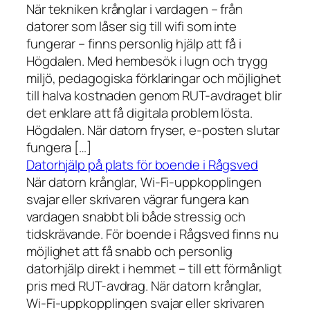
När tekniken krånglar i vardagen – från
datorer som låser sig till wifi som inte
fungerar – finns personlig hjälp att få i
Högdalen. Med hembesök i lugn och trygg
miljö, pedagogiska förklaringar och möjlighet
till halva kostnaden genom RUT-avdraget blir
det enklare att få digitala problem lösta.
Högdalen. När datorn fryser, e-posten slutar
fungera […]
Datorhjälp på plats för boende i Rågsved
När datorn krånglar, Wi-Fi-uppkopplingen
svajar eller skrivaren vägrar fungera kan
vardagen snabbt bli både stressig och
tidskrävande. För boende i Rågsved finns nu
möjlighet att få snabb och personlig
datorhjälp direkt i hemmet – till ett förmånligt
pris med RUT-avdrag. När datorn krånglar,
Wi-Fi-uppkopplingen svajar eller skrivaren