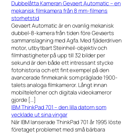
Dubbelåtta Kameran Gevaert Automatic – en
mekanisk filmkamera från 8 mm-filmens
storhetstid
Gevaert Automatic är en ovanlig mekanisk
dubbel-8-kamera från tiden före Gevaerts
sammanslagning med Agfa. Med fjäderdriven
motor, utbytbart Steinheil-objektiv och
filmhastigheter på upp till 32 bilder per
sekund är den både ett intressant stycke
fotohistoria och ett fint exempel på den
avancerade finmekanik som präglade 1900-
talets analoga filmkameror. Långt innan
mobiltelefoner och digitala videokameror
gjorde […]
IBM ThinkPad 701 – den lilla datorn som
vecklade ut sina vingar
När IBM lanserade ThinkPad 701 år 1995 löste
företaget problemet med små bärbara