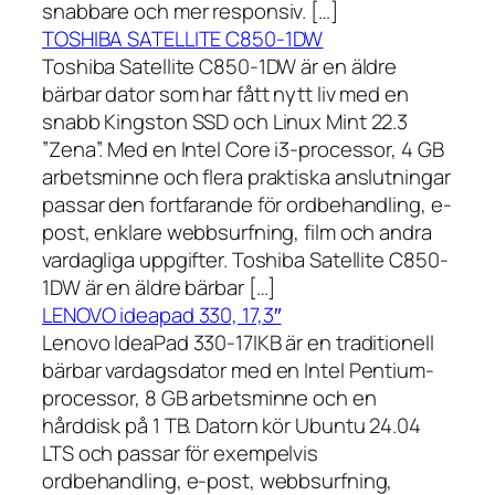
snabbare och mer responsiv. […]
TOSHIBA SATELLITE C850-1DW
Toshiba Satellite C850-1DW är en äldre
bärbar dator som har fått nytt liv med en
snabb Kingston SSD och Linux Mint 22.3
”Zena”. Med en Intel Core i3-processor, 4 GB
arbetsminne och flera praktiska anslutningar
passar den fortfarande för ordbehandling, e-
post, enklare webbsurfning, film och andra
vardagliga uppgifter. Toshiba Satellite C850-
1DW är en äldre bärbar […]
LENOVO ideapad 330, 17,3″
Lenovo IdeaPad 330-17IKB är en traditionell
bärbar vardagsdator med en Intel Pentium-
processor, 8 GB arbetsminne och en
hårddisk på 1 TB. Datorn kör Ubuntu 24.04
LTS och passar för exempelvis
ordbehandling, e-post, webbsurfning,