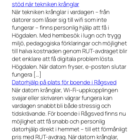
stöd när tekniken krånglar
När tekniken krånglar i vardagen – från
datorer som låser sig till wifi som inte
fungerar – finns personlig hjälp att få i
Högdalen. Med hembesök i lugn och trygg
miljö, pedagogiska förklaringar och möjlighet
till halva kostnaden genom RUT-avdraget blir
det enklare att få digitala problem lösta.
Högdalen. När datorn fryser, e-posten slutar
fungera […]
Datorhjälp på plats för boende i Rågsved
När datorn krånglar, Wi-Fi-uppkopplingen
svajar eller skrivaren vägrar fungera kan
vardagen snabbt bli både stressig och
tidskrävande. För boende i Rågsved finns nu
möjlighet att få snabb och personlig
datorhjälp direkt i hemmet – till ett förmånligt
pris med RUT-avdrag. När datorn krånglar,