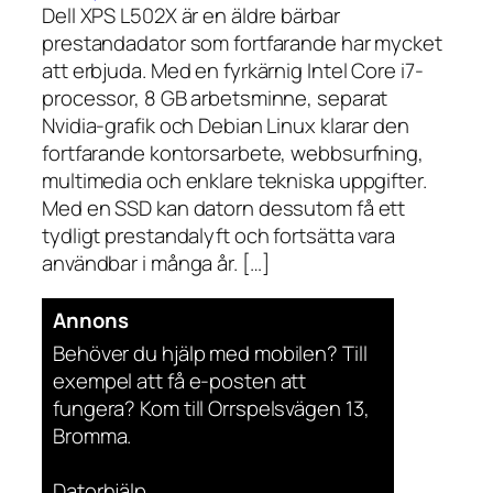
Dell XPS L502X är en äldre bärbar
prestandadator som fortfarande har mycket
att erbjuda. Med en fyrkärnig Intel Core i7-
processor, 8 GB arbetsminne, separat
Nvidia-grafik och Debian Linux klarar den
fortfarande kontorsarbete, webbsurfning,
multimedia och enklare tekniska uppgifter.
Med en SSD kan datorn dessutom få ett
tydligt prestandalyft och fortsätta vara
användbar i många år. […]
Annons
Behöver du hjälp med mobilen? Till
exempel att få e-posten att
fungera? Kom till Orrspelsvägen 13,
Bromma.
Datorhjälp