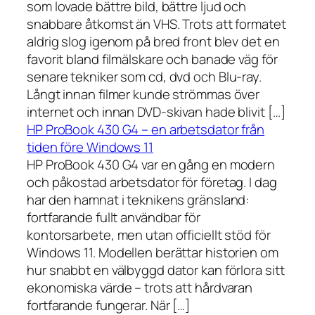
som lovade bättre bild, bättre ljud och
snabbare åtkomst än VHS. Trots att formatet
aldrig slog igenom på bred front blev det en
favorit bland filmälskare och banade väg för
senare tekniker som cd, dvd och Blu-ray.
Långt innan filmer kunde strömmas över
internet och innan DVD-skivan hade blivit […]
HP ProBook 430 G4 – en arbetsdator från
tiden före Windows 11
HP ProBook 430 G4 var en gång en modern
och påkostad arbetsdator för företag. I dag
har den hamnat i teknikens gränsland:
fortfarande fullt användbar för
kontorsarbete, men utan officiellt stöd för
Windows 11. Modellen berättar historien om
hur snabbt en välbyggd dator kan förlora sitt
ekonomiska värde – trots att hårdvaran
fortfarande fungerar. När […]