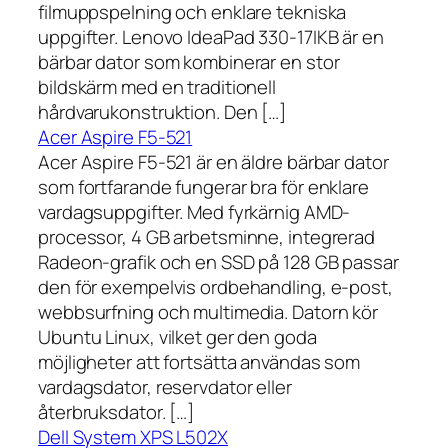
filmuppspelning och enklare tekniska
uppgifter. Lenovo IdeaPad 330-17IKB är en
bärbar dator som kombinerar en stor
bildskärm med en traditionell
hårdvarukonstruktion. Den […]
Acer Aspire F5-521
Acer Aspire F5-521 är en äldre bärbar dator
som fortfarande fungerar bra för enklare
vardagsuppgifter. Med fyrkärnig AMD-
processor, 4 GB arbetsminne, integrerad
Radeon-grafik och en SSD på 128 GB passar
den för exempelvis ordbehandling, e-post,
webbsurfning och multimedia. Datorn kör
Ubuntu Linux, vilket ger den goda
möjligheter att fortsätta användas som
vardagsdator, reservdator eller
återbruksdator. […]
Dell System XPS L502X