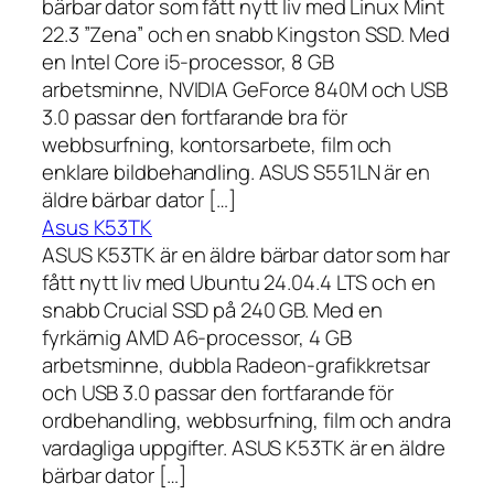
bärbar dator som fått nytt liv med Linux Mint
22.3 ”Zena” och en snabb Kingston SSD. Med
en Intel Core i5-processor, 8 GB
arbetsminne, NVIDIA GeForce 840M och USB
3.0 passar den fortfarande bra för
webbsurfning, kontorsarbete, film och
enklare bildbehandling. ASUS S551LN är en
äldre bärbar dator […]
Asus K53TK
ASUS K53TK är en äldre bärbar dator som har
fått nytt liv med Ubuntu 24.04.4 LTS och en
snabb Crucial SSD på 240 GB. Med en
fyrkärnig AMD A6-processor, 4 GB
arbetsminne, dubbla Radeon-grafikkretsar
och USB 3.0 passar den fortfarande för
ordbehandling, webbsurfning, film och andra
vardagliga uppgifter. ASUS K53TK är en äldre
bärbar dator […]