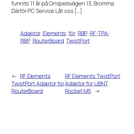
funnits 11 år på Orrspelsvägen 13, Bromma.
Därför PC Service Låt oss […]
Adaptor
Elements
för
RBP
RF-TPA-
RBP
RouterBoard
TwistPort
←
RF Elements
RF Elements TwistPort
TwistPort Adaptor for
Adaptor for UBNT
RouterBoard
Rocket M5
→