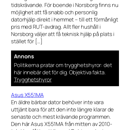
tidskrävande. För boende i Norsborg finns nu
möjlighet att få snabb och personlig
datorhjälp direkt i hemmet – till ett förmånligt
pris med RUT-avdrag. Allt fler hushåll i
Norsborg väljer att få teknisk hjälp på plats i
stället för […]
Annons
Politikerna pratar om trygghetshyror: det
här innebär det för dig. Objektiva fakta.
Trygghetshyror
Asus X551MA
En äldre bärbar dator behöver inte vara
uttjänt bara för att den inte längre klarar de
senaste och mest krävande programmen.
Den här Asus X551MA från mitten av 2010-