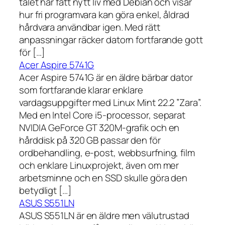
talet har fått nytt liv med Debian och visar
hur fri programvara kan göra enkel, åldrad
hårdvara användbar igen. Med rätt
anpassningar räcker datorn fortfarande gott
för […]
Acer Aspire 5741G
Acer Aspire 5741G är en äldre bärbar dator
som fortfarande klarar enklare
vardagsuppgifter med Linux Mint 22.2 ”Zara”.
Med en Intel Core i5-processor, separat
NVIDIA GeForce GT 320M-grafik och en
hårddisk på 320 GB passar den för
ordbehandling, e-post, webbsurfning, film
och enklare Linuxprojekt, även om mer
arbetsminne och en SSD skulle göra den
betydligt […]
ASUS S551LN
ASUS S551LN är en äldre men välutrustad