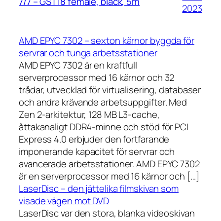
7/7 – GST18 female, black, 5m
2023
AMD EPYC 7302 – sexton kärnor byggda för
servrar och tunga arbetsstationer
AMD EPYC 7302 är en kraftfull
serverprocessor med 16 kärnor och 32
trådar, utvecklad för virtualisering, databaser
och andra krävande arbetsuppgifter. Med
Zen 2-arkitektur, 128 MB L3-cache,
åttakanaligt DDR4-minne och stöd för PCI
Express 4.0 erbjuder den fortfarande
imponerande kapacitet för servrar och
avancerade arbetsstationer. AMD EPYC 7302
är en serverprocessor med 16 kärnor och […]
LaserDisc – den jättelika filmskivan som
visade vägen mot DVD
LaserDisc var den stora, blanka videoskivan