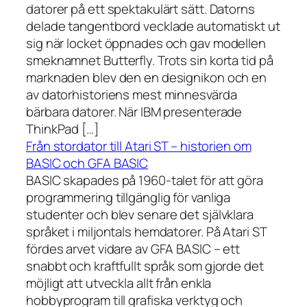
datorer på ett spektakulärt sätt. Datorns
delade tangentbord vecklade automatiskt ut
sig när locket öppnades och gav modellen
smeknamnet Butterfly. Trots sin korta tid på
marknaden blev den en designikon och en
av datorhistoriens mest minnesvärda
bärbara datorer. När IBM presenterade
ThinkPad […]
Från stordator till Atari ST – historien om
BASIC och GFA BASIC
BASIC skapades på 1960-talet för att göra
programmering tillgänglig för vanliga
studenter och blev senare det självklara
språket i miljontals hemdatorer. På Atari ST
fördes arvet vidare av GFA BASIC – ett
snabbt och kraftfullt språk som gjorde det
möjligt att utveckla allt från enkla
hobbyprogram till grafiska verktyg och