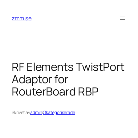
Hoppa
till
zmm.se
innehåll
RF Elements TwistPort
Adaptor for
RouterBoard RBP
Skrivet av
admin
i
Okategoriserade