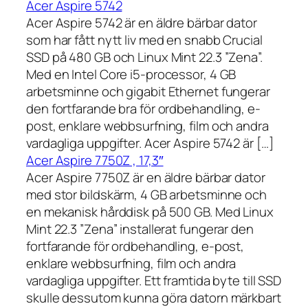
Acer Aspire 5742
Acer Aspire 5742 är en äldre bärbar dator
som har fått nytt liv med en snabb Crucial
SSD på 480 GB och Linux Mint 22.3 ”Zena”.
Med en Intel Core i5-processor, 4 GB
arbetsminne och gigabit Ethernet fungerar
den fortfarande bra för ordbehandling, e-
post, enklare webbsurfning, film och andra
vardagliga uppgifter. Acer Aspire 5742 är […]
Acer Aspire 7750Z , 17,3″
Acer Aspire 7750Z är en äldre bärbar dator
med stor bildskärm, 4 GB arbetsminne och
en mekanisk hårddisk på 500 GB. Med Linux
Mint 22.3 ”Zena” installerat fungerar den
fortfarande för ordbehandling, e-post,
enklare webbsurfning, film och andra
vardagliga uppgifter. Ett framtida byte till SSD
skulle dessutom kunna göra datorn märkbart