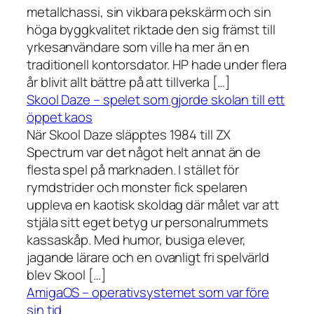
metallchassi, sin vikbara pekskärm och sin
höga byggkvalitet riktade den sig främst till
yrkesanvändare som ville ha mer än en
traditionell kontorsdator. HP hade under flera
år blivit allt bättre på att tillverka […]
Skool Daze – spelet som gjorde skolan till ett
öppet kaos
När Skool Daze släpptes 1984 till ZX
Spectrum var det något helt annat än de
flesta spel på marknaden. I stället för
rymdstrider och monster fick spelaren
uppleva en kaotisk skoldag där målet var att
stjäla sitt eget betyg ur personalrummets
kassaskåp. Med humor, busiga elever,
jagande lärare och en ovanligt fri spelvärld
blev Skool […]
AmigaOS – operativsystemet som var före
sin tid