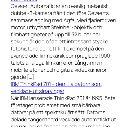
Gevaert Automatic är en ovanlig mekanisk
dubbel-8-kamera från tiden före Gevaerts
sammanslagning med Agfa. Med fjäderdriven
motor, utbytbart Steinheil-objektiv och
filmhastigheter på upp till 32 bilder per
sekund är den både ett intressant stycke
fotohistoria och ett fint exempel på den
avancerade finmekanik som präglade 1900-
talets analoga filmkameror. Långt innan
mobiltelefoner och digitala videokameror
gjorde […]
IBM ThinkPad 701 – den lilla datorn som
vecklade ut sina vingar
När IBM lanserade ThinkPad 701 år 1995 löste
företaget problemet med små bärbara
datorer på ett spektakulärt sätt. Datorns
delade tangentbord vecklade automatiskt ut
sig när locket öppnades och gav modellen