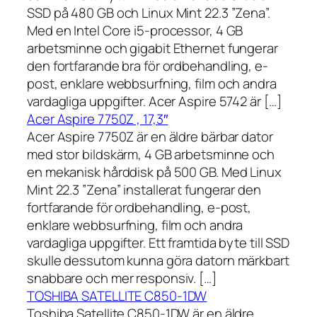
SSD på 480 GB och Linux Mint 22.3 ”Zena”.
Med en Intel Core i5-processor, 4 GB
arbetsminne och gigabit Ethernet fungerar
den fortfarande bra för ordbehandling, e-
post, enklare webbsurfning, film och andra
vardagliga uppgifter. Acer Aspire 5742 är […]
Acer Aspire 7750Z , 17,3″
Acer Aspire 7750Z är en äldre bärbar dator
med stor bildskärm, 4 GB arbetsminne och
en mekanisk hårddisk på 500 GB. Med Linux
Mint 22.3 ”Zena” installerat fungerar den
fortfarande för ordbehandling, e-post,
enklare webbsurfning, film och andra
vardagliga uppgifter. Ett framtida byte till SSD
skulle dessutom kunna göra datorn märkbart
snabbare och mer responsiv. […]
TOSHIBA SATELLITE C850-1DW
Toshiba Satellite C850-1DW är en äldre