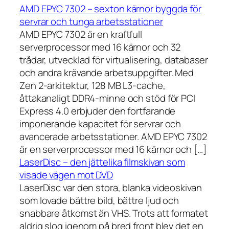
AMD EPYC 7302 – sexton kärnor byggda för
servrar och tunga arbetsstationer
AMD EPYC 7302 är en kraftfull
serverprocessor med 16 kärnor och 32
trådar, utvecklad för virtualisering, databaser
och andra krävande arbetsuppgifter. Med
Zen 2-arkitektur, 128 MB L3-cache,
åttakanaligt DDR4-minne och stöd för PCI
Express 4.0 erbjuder den fortfarande
imponerande kapacitet för servrar och
avancerade arbetsstationer. AMD EPYC 7302
är en serverprocessor med 16 kärnor och […]
LaserDisc – den jättelika filmskivan som
visade vägen mot DVD
LaserDisc var den stora, blanka videoskivan
som lovade bättre bild, bättre ljud och
snabbare åtkomst än VHS. Trots att formatet
aldrig slog igenom på bred front blev det en