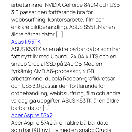
arbetsminne, NVIDIA GeForce 840M och USB
3.0 passar den fortfarande bra för
webbsurfning, kontorsarbete, film och
enklare bildbehandling. ASUS S551LN är en
äldre bärbar dator […]
Asus K53TK
ASUS K53TK är en äldre bärbar dator som har
fått nytt liv med Ubuntu 24.04.4 LTS och en
snabb Crucial SSD på 240 GB. Med en
fyrkärnig AMD A6-processor, 4 GB
arbetsminne, dubbla Radeon-grafikkretsar
och USB 3.0 passar den fortfarande för
ordbehandling, webbsurfning, film och andra
vardagliga uppgifter. ASUS K53TK är en äldre
bärbar dator […]
Acer Aspire 5742
Acer Aspire 5742 är en äldre bärbar dator
som har fått nytt liv med en snabb Crucial