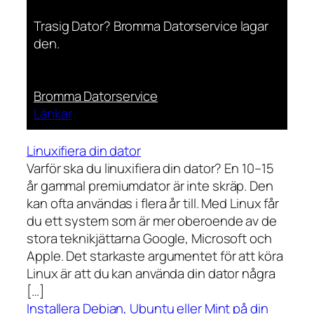
Trasig Dator? Bromma Datorservice lagar
den.
Bromma Datorservice
Länkar
Linuxifiera din dator
Varför ska du linuxifiera din dator? En 10–15
år gammal premiumdator är inte skräp. Den
kan ofta användas i flera år till. Med Linux får
du ett system som är mer oberoende av de
stora teknikjättarna Google, Microsoft och
Apple. Det starkaste argumentet för att köra
Linux är att du kan använda din dator några
[…]
Installera Debian, Ubuntu eller Mint på din