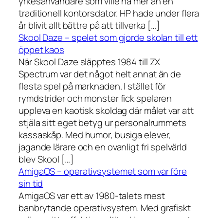
yrkesanvändare som ville ha mer än en
traditionell kontorsdator. HP hade under flera
år blivit allt bättre på att tillverka […]
Skool Daze – spelet som gjorde skolan till ett
öppet kaos
När Skool Daze släpptes 1984 till ZX
Spectrum var det något helt annat än de
flesta spel på marknaden. I stället för
rymdstrider och monster fick spelaren
uppleva en kaotisk skoldag där målet var att
stjäla sitt eget betyg ur personalrummets
kassaskåp. Med humor, busiga elever,
jagande lärare och en ovanligt fri spelvärld
blev Skool […]
AmigaOS – operativsystemet som var före
sin tid
AmigaOS var ett av 1980-talets mest
banbrytande operativsystem. Med grafiskt