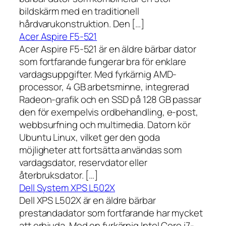
bildskärm med en traditionell
hårdvarukonstruktion. Den […]
Acer Aspire F5-521
Acer Aspire F5-521 är en äldre bärbar dator
som fortfarande fungerar bra för enklare
vardagsuppgifter. Med fyrkärnig AMD-
processor, 4 GB arbetsminne, integrerad
Radeon-grafik och en SSD på 128 GB passar
den för exempelvis ordbehandling, e-post,
webbsurfning och multimedia. Datorn kör
Ubuntu Linux, vilket ger den goda
möjligheter att fortsätta användas som
vardagsdator, reservdator eller
återbruksdator. […]
Dell System XPS L502X
Dell XPS L502X är en äldre bärbar
prestandadator som fortfarande har mycket
att erbjuda. Med en fyrkärnig Intel Core i7-