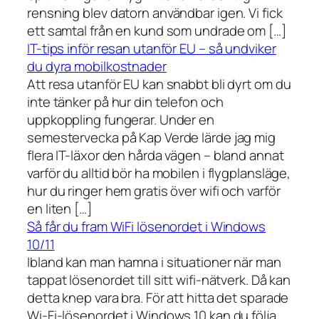
rensning blev datorn användbar igen. Vi fick
ett samtal från en kund som undrade om […]
IT-tips inför resan utanför EU – så undviker
du dyra mobilkostnader
Att resa utanför EU kan snabbt bli dyrt om du
inte tänker på hur din telefon och
uppkoppling fungerar. Under en
semestervecka på Kap Verde lärde jag mig
flera IT-läxor den hårda vägen – bland annat
varför du alltid bör ha mobilen i flygplansläge,
hur du ringer hem gratis över wifi och varför
en liten […]
Så får du fram WiFi lösenordet i Windows
10/11
Ibland kan man hamna i situationer när man
tappat lösenordet till sitt wifi-nätverk. Då kan
detta knep vara bra. För att hitta det sparade
Wi-Fi-lösenordet i Windows 10 kan du följa