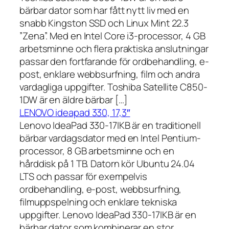
bärbar dator som har fått nytt liv med en
snabb Kingston SSD och Linux Mint 22.3
”Zena”. Med en Intel Core i3-processor, 4 GB
arbetsminne och flera praktiska anslutningar
passar den fortfarande för ordbehandling, e-
post, enklare webbsurfning, film och andra
vardagliga uppgifter. Toshiba Satellite C850-
1DW är en äldre bärbar […]
LENOVO ideapad 330, 17,3″
Lenovo IdeaPad 330-17IKB är en traditionell
bärbar vardagsdator med en Intel Pentium-
processor, 8 GB arbetsminne och en
hårddisk på 1 TB. Datorn kör Ubuntu 24.04
LTS och passar för exempelvis
ordbehandling, e-post, webbsurfning,
filmuppspelning och enklare tekniska
uppgifter. Lenovo IdeaPad 330-17IKB är en
bärbar dator som kombinerar en stor