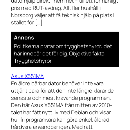
datorhjälp direkt i hemmet – till ett förmånligt
pris med RUT-avdrag. Allt fler hushåll i
Norsborg väljer att få teknisk hjälp på plats i
stället för […]
Annons
Politikerna pratar om trygghetshyror: det
här innebär det för dig. Objektiva fakta.
Trygghetshyror
Asus X551MA
En äldre bärbar dator behöver inte vara
uttjänt bara för att den inte längre klarar de
senaste och mest krävande programmen.
Den här Asus X551MA från mitten av 2010-
talet har fått nytt liv med Debian och visar
hur fri programvara kan göra enkel, åldrad
hårdvara användbar igen. Med rätt