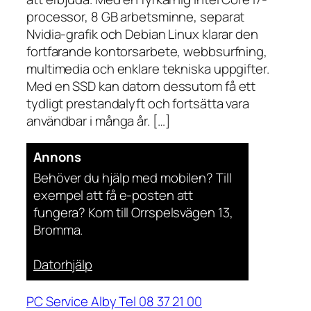
processor, 8 GB arbetsminne, separat
Nvidia-grafik och Debian Linux klarar den
fortfarande kontorsarbete, webbsurfning,
multimedia och enklare tekniska uppgifter.
Med en SSD kan datorn dessutom få ett
tydligt prestandalyft och fortsätta vara
användbar i många år. […]
Annons
Behöver du hjälp med mobilen? Till
exempel att få e-posten att
fungera? Kom till Orrspelsvägen 13,
Bromma.
Datorhjälp
PC Service Alby Tel 08 37 21 00