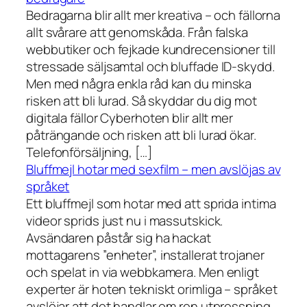
Bedragarna blir allt mer kreativa – och fällorna
allt svårare att genomskåda. Från falska
webbutiker och fejkade kundrecensioner till
stressade säljsamtal och bluffade ID-skydd.
Men med några enkla råd kan du minska
risken att bli lurad. Så skyddar du dig mot
digitala fällor Cyberhoten blir allt mer
påträngande och risken att bli lurad ökar.
Telefonförsäljning, […]
Bluffmejl hotar med sexfilm – men avslöjas av
språket
Ett bluffmejl som hotar med att sprida intima
videor sprids just nu i massutskick.
Avsändaren påstår sig ha hackat
mottagarens ”enheter”, installerat trojaner
och spelat in via webbkamera. Men enligt
experter är hoten tekniskt orimliga – språket
avslöjar att det handlar om ren utpressning.