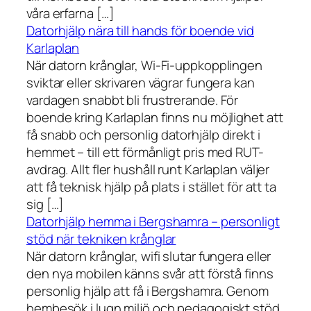
våra erfarna […]
Datorhjälp nära till hands för boende vid
Karlaplan
När datorn krånglar, Wi-Fi-uppkopplingen
sviktar eller skrivaren vägrar fungera kan
vardagen snabbt bli frustrerande. För
boende kring Karlaplan finns nu möjlighet att
få snabb och personlig datorhjälp direkt i
hemmet – till ett förmånligt pris med RUT-
avdrag. Allt fler hushåll runt Karlaplan väljer
att få teknisk hjälp på plats i stället för att ta
sig […]
Datorhjälp hemma i Bergshamra – personligt
stöd när tekniken krånglar
När datorn krånglar, wifi slutar fungera eller
den nya mobilen känns svår att förstå finns
personlig hjälp att få i Bergshamra. Genom
hembesök i lugn miljö och pedagogiskt stöd