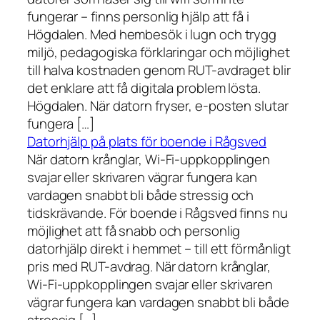
fungerar – finns personlig hjälp att få i
Högdalen. Med hembesök i lugn och trygg
miljö, pedagogiska förklaringar och möjlighet
till halva kostnaden genom RUT-avdraget blir
det enklare att få digitala problem lösta.
Högdalen. När datorn fryser, e-posten slutar
fungera […]
Datorhjälp på plats för boende i Rågsved
När datorn krånglar, Wi-Fi-uppkopplingen
svajar eller skrivaren vägrar fungera kan
vardagen snabbt bli både stressig och
tidskrävande. För boende i Rågsved finns nu
möjlighet att få snabb och personlig
datorhjälp direkt i hemmet – till ett förmånligt
pris med RUT-avdrag. När datorn krånglar,
Wi-Fi-uppkopplingen svajar eller skrivaren
vägrar fungera kan vardagen snabbt bli både