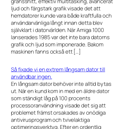
gränssnitt, effektiv multitasking, avancerat
ljud och färgstark grafik visade det att
hemdatorer kunde vara både kraftfulla och
användarvänliga långt innan detta blev
självklart i datorvärlden. När Amiga 1000
lanserades 1985 var det inte bara datorns
grafik och ljud som imponerade. Bakom
maskinen fanns också ett […]
Så fixade vi en extrem långsam dator till
användbar ingen.
En långsam dator behöver inte alltid bytas
ut. När en kund kom in med en äldre dator
som ständigt låg på 100 procents
processoranvändning visade det sig att
problemet främst orsakades av onödiga
antivirusprogram och tvivelaktiga
optimeringsverktyg. Efter en ordentlig