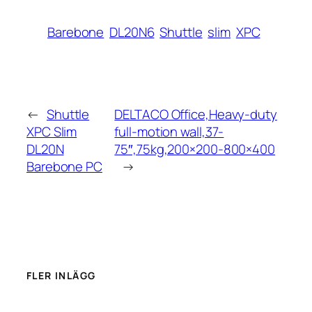
Barebone
DL20N6
Shuttle
slim
XPC
←
Shuttle
DELTACO Office,Heavy-duty
XPC Slim
full-motion wall,37-
DL20N
75″,75kg,200×200-800×400
Barebone PC
→
FLER INLÄGG