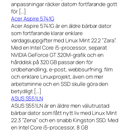
anpassningar räcker datorn fortfarande gott
för […]
Acer Aspire 5741G
Acer Aspire 5741G är en äldre bärbar dator
som fortfarande klarar enklare
vardagsuppgifter med Linux Mint 22.2 ”Zara”.
Med en Intel Core i5-processor, separat
NVIDIA GeForce GT 320M-grafik och en
hårddisk på 320 GB passar den för
ordbehandling, e-post, webbsurfning, film
och enklare Linuxprojekt, även om mer
arbetsminne och en SSD skulle göra den
betydligt […]
ASUS S551LN
ASUS S551LN är en äldre men välutrustad
bärbar dator som fått nytt liv med Linux Mint
22.3 ”Zena” och en snabb Kingston SSD. Med
en Intel Core i5-processor, 8 GB