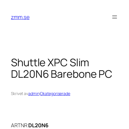
Hoppa
till
zmm.se
innehåll
Shuttle XPC Slim
DL20N6 Barebone PC
Skrivet av
admin
i
Okategoriserade
ARTNR
DL20N6