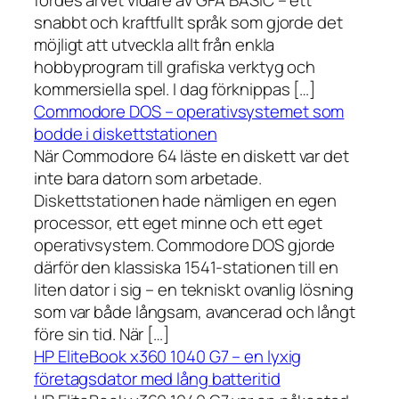
fördes arvet vidare av GFA BASIC – ett
snabbt och kraftfullt språk som gjorde det
möjligt att utveckla allt från enkla
hobbyprogram till grafiska verktyg och
kommersiella spel. I dag förknippas […]
Commodore DOS – operativsystemet som
bodde i diskettstationen
När Commodore 64 läste en diskett var det
inte bara datorn som arbetade.
Diskettstationen hade nämligen en egen
processor, ett eget minne och ett eget
operativsystem. Commodore DOS gjorde
därför den klassiska 1541-stationen till en
liten dator i sig – en tekniskt ovanlig lösning
som var både långsam, avancerad och långt
före sin tid. När […]
HP EliteBook x360 1040 G7 – en lyxig
företagsdator med lång batteritid