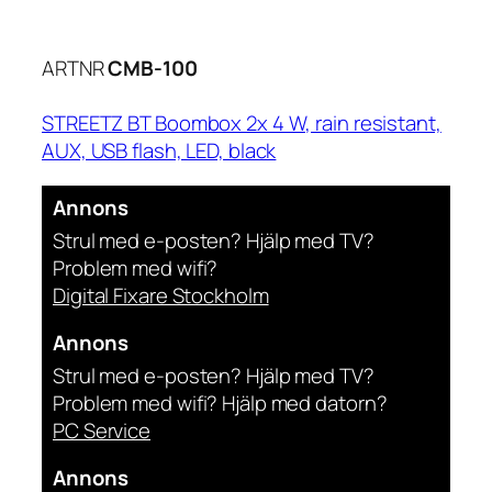
ARTNR
CMB-100
STREETZ BT Boombox 2x 4 W, rain resistant,
AUX, USB flash, LED, black
Annons
Strul med e-posten? Hjälp med TV?
Problem med wifi?
Digital Fixare Stockholm
Annons
Strul med e-posten? Hjälp med TV?
Problem med wifi? Hjälp med datorn?
PC Service
Annons