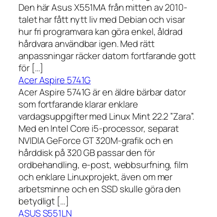
Den här Asus X551MA från mitten av 2010-
talet har fått nytt liv med Debian och visar
hur fri programvara kan göra enkel, åldrad
hårdvara användbar igen. Med rätt
anpassningar räcker datorn fortfarande gott
för […]
Acer Aspire 5741G
Acer Aspire 5741G är en äldre bärbar dator
som fortfarande klarar enklare
vardagsuppgifter med Linux Mint 22.2 ”Zara”.
Med en Intel Core i5-processor, separat
NVIDIA GeForce GT 320M-grafik och en
hårddisk på 320 GB passar den för
ordbehandling, e-post, webbsurfning, film
och enklare Linuxprojekt, även om mer
arbetsminne och en SSD skulle göra den
betydligt […]
ASUS S551LN