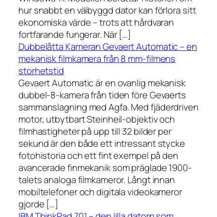
hur snabbt en välbyggd dator kan förlora sitt
ekonomiska värde – trots att hårdvaran
fortfarande fungerar. När […]
Dubbelåtta Kameran Gevaert Automatic – en
mekanisk filmkamera från 8 mm-filmens
storhetstid
Gevaert Automatic är en ovanlig mekanisk
dubbel-8-kamera från tiden före Gevaerts
sammanslagning med Agfa. Med fjäderdriven
motor, utbytbart Steinheil-objektiv och
filmhastigheter på upp till 32 bilder per
sekund är den både ett intressant stycke
fotohistoria och ett fint exempel på den
avancerade finmekanik som präglade 1900-
talets analoga filmkameror. Långt innan
mobiltelefoner och digitala videokameror
gjorde […]
IBM ThinkPad 701 – den lilla datorn som