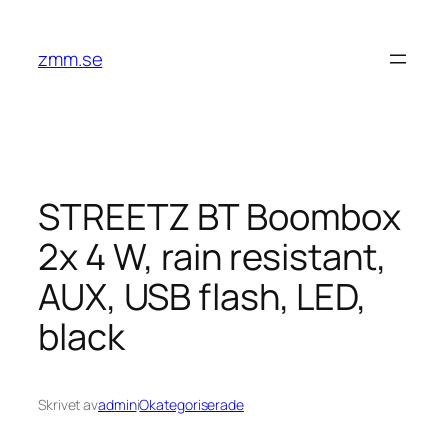
Hoppa
till
zmm.se
innehåll
STREETZ BT Boombox
2x 4 W, rain resistant,
AUX, USB flash, LED,
black
Skrivet av
admin
i
Okategoriserade