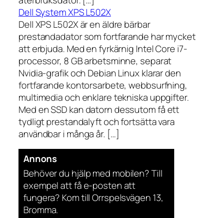
Dell System XPS L502X
Dell XPS L502X är en äldre bärbar
prestandadator som fortfarande har mycket
att erbjuda. Med en fyrkärnig Intel Core i7-
processor, 8 GB arbetsminne, separat
Nvidia-grafik och Debian Linux klarar den
fortfarande kontorsarbete, webbsurfning,
multimedia och enklare tekniska uppgifter.
Med en SSD kan datorn dessutom få ett
tydligt prestandalyft och fortsätta vara
användbar i många år. […]
Annons
Behöver du hjälp med mobilen? Till
exempel att få e-posten att
fungera? Kom till Orrspelsvägen 13,
Bromma.