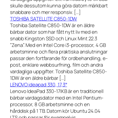
skulle dessutom kunna göra datorn märkbart
snabbare och mer responsiv. […]
TOSHIBA SATELLITE C850-1DW
Toshiba Satellite C850-1DW är en äldre
bärbar dator som har fått nytt liv med en
snabb Kingston SSD och Linux Mint 22.3
”Zena”. Med en Intel Core i3-processor, 4 GB
arbetsminne och flera praktiska anslutningar
passar den fortfarande för ordbehandling, e-
post, enklare webbsurfning, film och andra
vardagliga uppgifter. Toshiba Satellite C850-
1DW är en äldre bärbar […]
LENOVO ideapad 330, 17,3″
Lenovo IdeaPad 330-17IKB är en traditionell
bärbar vardagsdator med en Intel Pentium-
processor, 8 GB arbetsminne och en
hårddisk på 1 TB. Datorn kör Ubuntu 24.04
LTS och passar för exempelvis