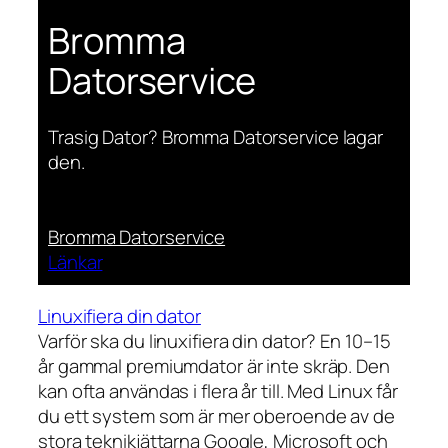
Bromma
Datorservice
Trasig Dator? Bromma Datorservice lagar
den.
Bromma Datorservice
Länkar
Linuxifiera din dator
Varför ska du linuxifiera din dator? En 10–15
år gammal premiumdator är inte skräp. Den
kan ofta användas i flera år till. Med Linux får
du ett system som är mer oberoende av de
stora teknikjättarna Google, Microsoft och