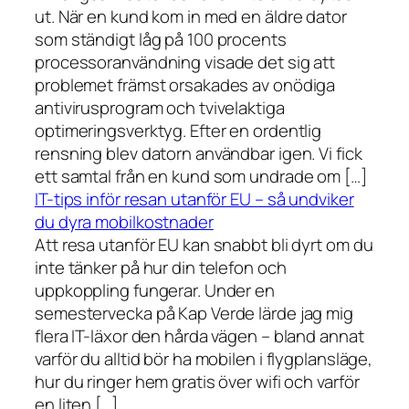
ut. När en kund kom in med en äldre dator
som ständigt låg på 100 procents
processoranvändning visade det sig att
problemet främst orsakades av onödiga
antivirusprogram och tvivelaktiga
optimeringsverktyg. Efter en ordentlig
rensning blev datorn användbar igen. Vi fick
ett samtal från en kund som undrade om […]
IT-tips inför resan utanför EU – så undviker
du dyra mobilkostnader
Att resa utanför EU kan snabbt bli dyrt om du
inte tänker på hur din telefon och
uppkoppling fungerar. Under en
semestervecka på Kap Verde lärde jag mig
flera IT-läxor den hårda vägen – bland annat
varför du alltid bör ha mobilen i flygplansläge,
hur du ringer hem gratis över wifi och varför
en liten […]