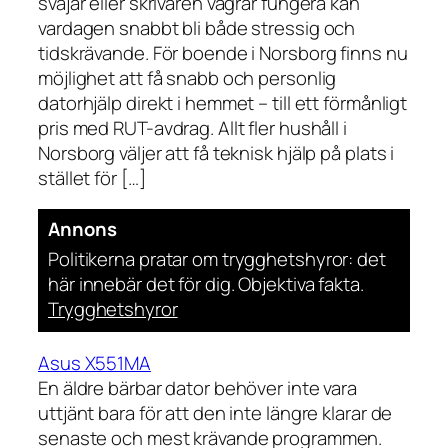
svajar eller skrivaren vägrar fungera kan
vardagen snabbt bli både stressig och
tidskrävande. För boende i Norsborg finns nu
möjlighet att få snabb och personlig
datorhjälp direkt i hemmet – till ett förmånligt
pris med RUT-avdrag. Allt fler hushåll i
Norsborg väljer att få teknisk hjälp på plats i
stället för […]
Annons
Politikerna pratar om trygghetshyror: det
här innebär det för dig. Objektiva fakta.
Trygghetshyror
Asus X551MA
En äldre bärbar dator behöver inte vara
uttjänt bara för att den inte längre klarar de
senaste och mest krävande programmen.