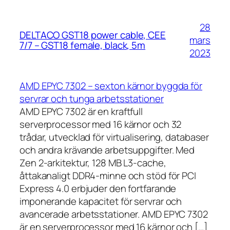
28
DELTACO GST18 power cable, CEE
mars
7/7 – GST18 female, black, 5m
2023
AMD EPYC 7302 – sexton kärnor byggda för
servrar och tunga arbetsstationer
AMD EPYC 7302 är en kraftfull
serverprocessor med 16 kärnor och 32
trådar, utvecklad för virtualisering, databaser
och andra krävande arbetsuppgifter. Med
Zen 2-arkitektur, 128 MB L3-cache,
åttakanaligt DDR4-minne och stöd för PCI
Express 4.0 erbjuder den fortfarande
imponerande kapacitet för servrar och
avancerade arbetsstationer. AMD EPYC 7302
är en serverprocessor med 16 kärnor och […]