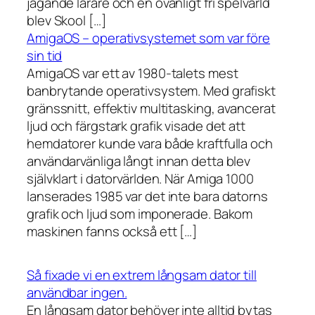
jagande lärare och en ovanligt fri spelvärld
blev Skool […]
AmigaOS – operativsystemet som var före
sin tid
AmigaOS var ett av 1980-talets mest
banbrytande operativsystem. Med grafiskt
gränssnitt, effektiv multitasking, avancerat
ljud och färgstark grafik visade det att
hemdatorer kunde vara både kraftfulla och
användarvänliga långt innan detta blev
självklart i datorvärlden. När Amiga 1000
lanserades 1985 var det inte bara datorns
grafik och ljud som imponerade. Bakom
maskinen fanns också ett […]
Så fixade vi en extrem långsam dator till
användbar ingen.
En långsam dator behöver inte alltid bytas