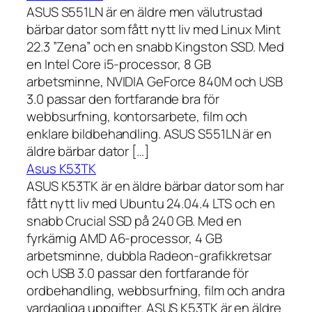
ASUS S551LN är en äldre men välutrustad
bärbar dator som fått nytt liv med Linux Mint
22.3 ”Zena” och en snabb Kingston SSD. Med
en Intel Core i5-processor, 8 GB
arbetsminne, NVIDIA GeForce 840M och USB
3.0 passar den fortfarande bra för
webbsurfning, kontorsarbete, film och
enklare bildbehandling. ASUS S551LN är en
äldre bärbar dator […]
Asus K53TK
ASUS K53TK är en äldre bärbar dator som har
fått nytt liv med Ubuntu 24.04.4 LTS och en
snabb Crucial SSD på 240 GB. Med en
fyrkärnig AMD A6-processor, 4 GB
arbetsminne, dubbla Radeon-grafikkretsar
och USB 3.0 passar den fortfarande för
ordbehandling, webbsurfning, film och andra
vardagliga uppgifter. ASUS K53TK är en äldre