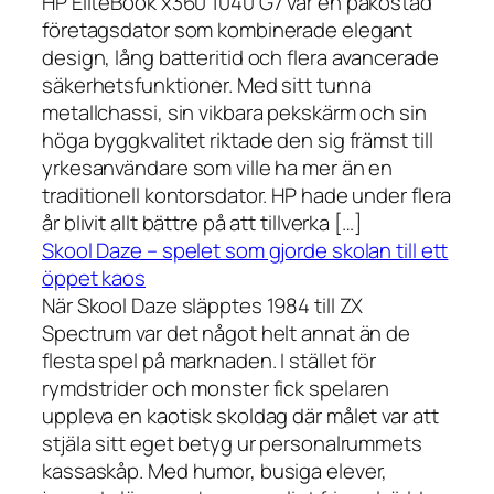
HP EliteBook x360 1040 G7 var en påkostad
företagsdator som kombinerade elegant
design, lång batteritid och flera avancerade
säkerhetsfunktioner. Med sitt tunna
metallchassi, sin vikbara pekskärm och sin
höga byggkvalitet riktade den sig främst till
yrkesanvändare som ville ha mer än en
traditionell kontorsdator. HP hade under flera
år blivit allt bättre på att tillverka […]
Skool Daze – spelet som gjorde skolan till ett
öppet kaos
När Skool Daze släpptes 1984 till ZX
Spectrum var det något helt annat än de
flesta spel på marknaden. I stället för
rymdstrider och monster fick spelaren
uppleva en kaotisk skoldag där målet var att
stjäla sitt eget betyg ur personalrummets
kassaskåp. Med humor, busiga elever,