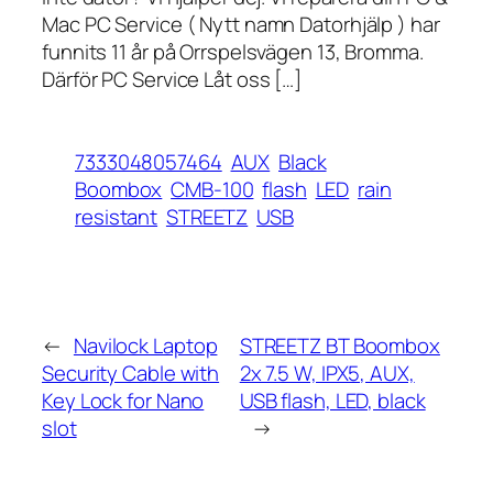
Mac PC Service ( Nytt namn Datorhjälp ) har
funnits 11 år på Orrspelsvägen 13, Bromma.
Därför PC Service Låt oss […]
7333048057464
AUX
Black
Boombox
CMB-100
flash
LED
rain
resistant
STREETZ
USB
←
Navilock Laptop
STREETZ BT Boombox
Security Cable with
2x 7.5 W, IPX5, AUX,
Key Lock for Nano
USB flash, LED, black
slot
→