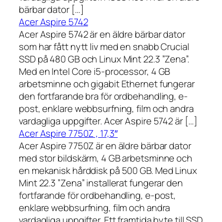
bärbar dator […]
Acer Aspire 5742
Acer Aspire 5742 är en äldre bärbar dator
som har fått nytt liv med en snabb Crucial
SSD på 480 GB och Linux Mint 22.3 ”Zena”.
Med en Intel Core i5-processor, 4 GB
arbetsminne och gigabit Ethernet fungerar
den fortfarande bra för ordbehandling, e-
post, enklare webbsurfning, film och andra
vardagliga uppgifter. Acer Aspire 5742 är […]
Acer Aspire 7750Z , 17,3″
Acer Aspire 7750Z är en äldre bärbar dator
med stor bildskärm, 4 GB arbetsminne och
en mekanisk hårddisk på 500 GB. Med Linux
Mint 22.3 ”Zena” installerat fungerar den
fortfarande för ordbehandling, e-post,
enklare webbsurfning, film och andra
vardagliga uppgifter. Ett framtida byte till SSD