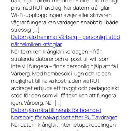
datorhjälp direkt i hemmet – till ett förmånligt
pris med RUT-avdrag. När datorn krånglar,
Wi-Fi-uppkopplingen svajar eller skrivaren
vägrar fungera kan vardagen snabbt bli både
stressig […]
Datorhjälp hemma i Vårberg – personligt stöd
när tekniken krånglar
När tekniken krånglar i vardagen – från
strulande datorer och e-post till wifi som
inte vill fungera – finns personlig hjälp att få i
Vårberg. Med hembesök i lugn och ro och
möjlighet till halva kostnaden via RUT-
avdraget erbjuds ett tryggt och pedagogiskt
stöd för den som vill få tekniken att fungera
igen. Vårberg. När […]
Datorhjälp nära till hands för boende i
Norsborg för halva priset efter RUT avdraget
När datorn krånglar, internetuppkopplingen