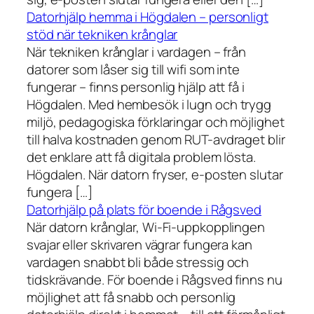
Datorhjälp hemma i Högdalen – personligt
stöd när tekniken krånglar
När tekniken krånglar i vardagen – från
datorer som låser sig till wifi som inte
fungerar – finns personlig hjälp att få i
Högdalen. Med hembesök i lugn och trygg
miljö, pedagogiska förklaringar och möjlighet
till halva kostnaden genom RUT-avdraget blir
det enklare att få digitala problem lösta.
Högdalen. När datorn fryser, e-posten slutar
fungera […]
Datorhjälp på plats för boende i Rågsved
När datorn krånglar, Wi-Fi-uppkopplingen
svajar eller skrivaren vägrar fungera kan
vardagen snabbt bli både stressig och
tidskrävande. För boende i Rågsved finns nu
möjlighet att få snabb och personlig