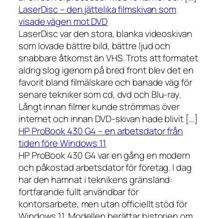
LaserDisc – den jättelika filmskivan som
visade vägen mot DVD
LaserDisc var den stora, blanka videoskivan
som lovade bättre bild, bättre ljud och
snabbare åtkomst än VHS. Trots att formatet
aldrig slog igenom på bred front blev det en
favorit bland filmälskare och banade väg för
senare tekniker som cd, dvd och Blu-ray.
Långt innan filmer kunde strömmas över
internet och innan DVD-skivan hade blivit […]
HP ProBook 430 G4 – en arbetsdator från
tiden före Windows 11
HP ProBook 430 G4 var en gång en modern
och påkostad arbetsdator för företag. I dag
har den hamnat i teknikens gränsland:
fortfarande fullt användbar för
kontorsarbete, men utan officiellt stöd för
Windows 11. Modellen berättar historien om