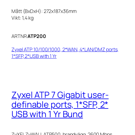
Mått (BxDxH): 272x187x36mm
Vikt: 1,4 kg
ARTNR
ATP200
Zyxel ATP 10/100/1000, 2*WAN, 4*LAN/DMZ ports,
1*SFP, 2*USB with 1 Yr
Zyxel ATP 7 Gigabit user-
definable ports, 1*SFP, 2*
USB with 1 Yr Bund
ZyXEL ZyWALL ATP500, brandvägg, 2600 Mbps