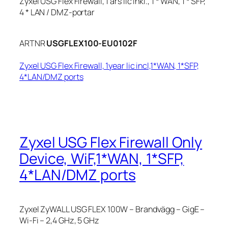
Zyxel USG Flex Firewall, 1 års lic inkl., 1 * WAN, 1 * SFP,
4 * LAN / DMZ-portar
ARTNR
USGFLEX100-EU0102F
Zyxel USG Flex Firewall, 1year lic incl,1*WAN, 1*SFP,
4*LAN/DMZ ports
Zyxel USG Flex Firewall Only
Device, WiF,1*WAN, 1*SFP,
4*LAN/DMZ ports
Zyxel ZyWALL USG FLEX 100W – Brandvägg – GigE –
Wi-Fi – 2,4 GHz, 5 GHz