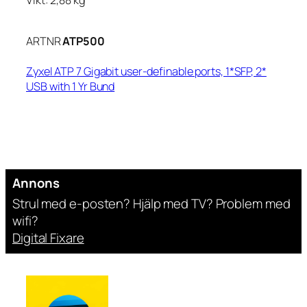
ARTNR
ATP500
Zyxel ATP 7 Gigabit user-definable ports, 1*SFP, 2*
USB with 1 Yr Bund
Annons
Strul med e-posten? Hjälp med TV? Problem med
wifi?
Digital Fixare