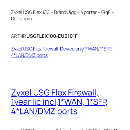
Zyxel USG Flex 100 – Brandvägg – 4 portar – GigE –
DC-ström
ARTNR
USGFLEX100-EU0101F
Zyxel USG Flex Firewall, Device only,1*WAN, 1*SFP,
4*LAN/DMZ ports
Zyxel USG Flex Firewall,
1year lic incl,1*WAN, 1*SFP,
4*LAN/DMZ ports