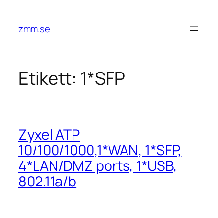
Hoppa
till
zmm.se
innehåll
Etikett:
1*SFP
Zyxel ATP
10/100/1000,1*WAN, 1*SFP,
4*LAN/DMZ ports, 1*USB,
802.11a/b