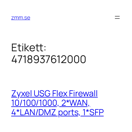
Hoppa
till
zmm.se
innehåll
Etikett:
4718937612000
Zyxel USG Flex Firewall
10/100/1000, 2*WAN,
4*LAN/DMZ ports, 1*SFP