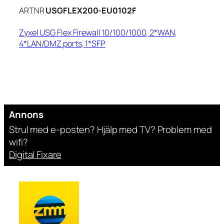
ARTNR
USGFLEX200-EU0102F
Zyxel USG Flex Firewall 10/100/1000, 2*WAN,
4*LAN/DMZ ports, 1*SFP
Annons
Strul med e-posten? Hjälp med TV? Problem med
wifi?
Digital Fixare