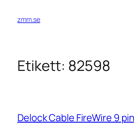
Hoppa
till
zmm.se
innehåll
Etikett:
82598
Delock Cable FireWire 9 pin