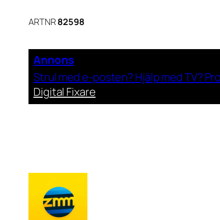
ARTNR
82598
Annons
Strul med e-posten? Hjälp med TV? Pr
Digital Fixare