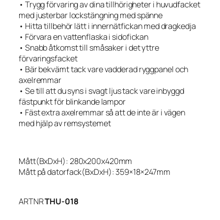
• Trygg förvaring av dina tillhörigheter i huvudfacket
med justerbar lockstängning med spänne
• Hitta tillbehör lätt i innernätfickan med dragkedja
• Förvara en vattenflaska i sidofickan
• Snabb åtkomst till småsaker i det yttre
förvaringsfacket
• Bär bekvämt tack vare vadderad ryggpanel och
axelremmar
• Se till att du syns i svagt ljus tack vare inbyggd
fästpunkt för blinkande lampor
• Fäst extra axelremmar så att de inte är i vägen
med hjälp av remsystemet
Mått(BxDxH): 280x200x420mm
Mått på datorfack(BxDxH): 359×18×247mm
ARTNR
THU-018