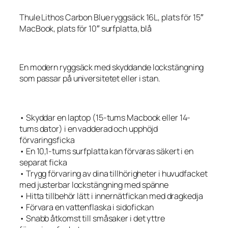
Thule Lithos Carbon Blue ryggsäck 16L, plats för 15″
MacBook, plats för 10″ surfplatta, blå
En modern ryggsäck med skyddande lockstängning
som passar på universitetet eller i stan.
• Skyddar en laptop (15-tums Macbook eller 14-
tums dator) i en vadderad och upphöjd
förvaringsficka
• En 10,1-tums surfplatta kan förvaras säkert i en
separat ficka
• Trygg förvaring av dina tillhörigheter i huvudfacket
med justerbar lockstängning med spänne
• Hitta tillbehör lätt i innernätfickan med dragkedja
• Förvara en vattenflaska i sidofickan
• Snabb åtkomst till småsaker i det yttre