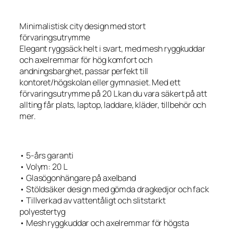
Minimalistisk city design med stort
förvaringsutrymme
Elegant ryggsäck helt i svart, med mesh ryggkuddar
och axelremmar för hög komfort och
andningsbarghet, passar perfekt till
kontoret/högskolan eller gymnasiet. Med ett
förvaringsutrymme på 20 L kan du vara säkert på att
allting får plats, laptop, laddare, kläder, tillbehör och
mer.
• 5-års garanti
• Volym: 20 L
• Glasögonhängare på axelband
• Stöldsäker design med gömda dragkedjor och fack
• Tillverkad av vattentåligt och slitstarkt
polyestertyg
• Mesh ryggkuddar och axelremmar för högsta