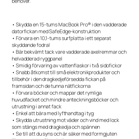
behöver.
• Skydda en 15-tums MacBook Pro® i den vadderade
datorfickan med SafeEdge-konstruktion
• Förvara en 10,1-tums surfplatta i ett separat
skyddande fodral
• Bär bekvämt tack vare vadderade axelremmar och
helvadderad ryggpanel
• Smidig förvaring av vattenflaskor i två sidofickor
• Snabb åtkomst till små elektronikprodukter och
tillbehör i den dragkedjeförsedda fickan på
framsidan och de tunna nätfickorna
• Förvara böcker och mappar det rymliga
huvudfacket och mindre anteckningsböcker och
utrustning i annat fack
• Enkel att bära med lyfthandtag i tyg
• Skydda utrustning mot väder och vind med lock
som stängs med dragkedja och spännen
• Se till att du syns och är säker med formgjuten