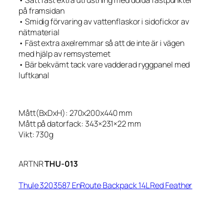
• Sätt fast extra utrustning med dolda fästpunkter
på framsidan
• Smidig förvaring av vattenflaskor i sidofickor av
nätmaterial
• Fäst extra axelremmar så att de inte är i vägen
med hjälp av remsystemet
• Bär bekvämt tack vare vadderad ryggpanel med
luftkanal
Mått(BxDxH): 270x200x440 mm
Mått på datorfack: 343×231×22 mm
Vikt: 730g
ARTNR
THU-013
Thule 3203587 EnRoute Backpack 14L Red Feather