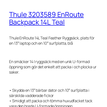
Thule 3203589 EnRoute
Backpack 14L Teal
Thule EnRoute 14L Teal Feather Ryggsäck, plats för
en 13″ laptop och en 10″ surfplatta, blå
En smäcker 14 l ryggsäck med en unik U-formad
öppning som gör det enkelt att packa i och plocka ur
saker.
• Skydda en 13″ bärbar dator och 10″ surfplatta i
särskilda vadderade fickor
• Smidigt att packa och tömma huvudfacket tack
vare den breda U-formade öppningen