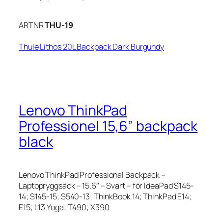
ARTNR
THU-19
Thule Lithos 20L Backpack Dark Burgundy
Lenovo ThinkPad
Professionel 15,6” backpack
black
Lenovo ThinkPad Professional Backpack –
Laptopryggsäck – 15.6″ – Svart – för IdeaPad S145-
14; S145-15; S540-13; ThinkBook 14; ThinkPad E14;
E15; L13 Yoga; T490; X390