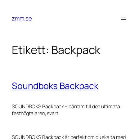
Hoppa
till
zmm.se
innehåll
Etikett:
Backpack
Soundboks Backpack
SOUNDBOKS Backpack – bärram till den ultimata
festhögtalaren, svart
SOUNDBOKS Backpack är perfekt om du ska ta med