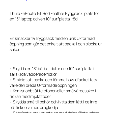
Thule EnRoute 14L Red Feather Ryggsäck, plats för
en 13″ laptop och en 10″ surfplatta, röd
En smäcker 14 l ryggsäck med en unik U-formad
öppning som gör det enkelt att packa i och plocka ur
saker.
• Skydda en 13″ bärbar dator och 10″ surfplatta i
särskilda vadderade fickor
• Smidigt att packa och tömma huvudfacket tack
vare den breda U-formade öppningen
• Kom snabbt åt telefonen eller små värdesaker i
fickan med mjukt foder
• Skydda små tillbehör och hitta dem lätt i de inre
nätfickorna med dragkedja