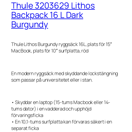
Thule 3203629 Lithos
Backpack 16 L Dark
Burgundy
Thule Lithos Burgundy ryggsäck 16L, plats för 15″
MacBook, plats för 10″ surfplatta, röd
En modern ryggsäck med skyddande lockstängning
som passar på universitetet eller i stan.
• Skyddar en laptop (15-tums Macbook eller 14-
tums dator) i en vadderad och upphöjd
förvaringsficka
• En 10,1-tums surfplatta kan förvaras säkert i en
separat ficka