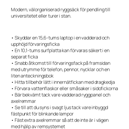
Modern, välorganiserad ryggsäck för pendling till
universitetet eller turer i stan.
• Skyddar en 15,6-tums laptop i en vadderad och
upphöjd förvaringsficka
• En 10,1-tums surfplatta kan förvaras säkert i en
separat ficka
• Snabb åtkomst till förvaringsfack på framsidan
med utrymme för telefon, pennor, nycklar och en
liten anteckningsbok
• Hitta tillbehör lätt i innernätfickan med dragkedja
• Förvara vattenflaskor eller småsaker i sidofickorna
• Bär bekvämt tack vare vadderad ryggpanel och
axelremmar
• Se till att du syns i svagt ljus tack vare inbyggd
fästpunkt för blinkande lampor
• Fäst extra axelremmar så att de inte är i vägen
med hjälp av remsystemet