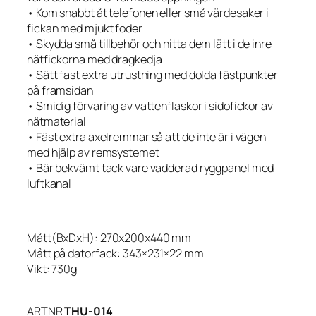
• Kom snabbt åt telefonen eller små värdesaker i
fickan med mjukt foder
• Skydda små tillbehör och hitta dem lätt i de inre
nätfickorna med dragkedja
• Sätt fast extra utrustning med dolda fästpunkter
på framsidan
• Smidig förvaring av vattenflaskor i sidofickor av
nätmaterial
• Fäst extra axelremmar så att de inte är i vägen
med hjälp av remsystemet
• Bär bekvämt tack vare vadderad ryggpanel med
luftkanal
Mått(BxDxH): 270x200x440 mm
Mått på datorfack: 343×231×22 mm
Vikt: 730g
ARTNR
THU-014