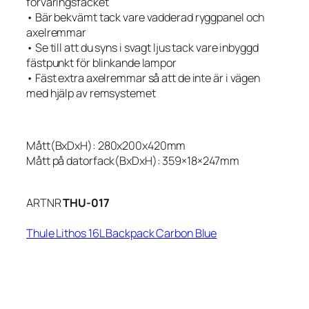
förvaringsfacket
• Bär bekvämt tack vare vadderad ryggpanel och
axelremmar
• Se till att du syns i svagt ljus tack vare inbyggd
fästpunkt för blinkande lampor
• Fäst extra axelremmar så att de inte är i vägen
med hjälp av remsystemet
Mått(BxDxH): 280x200x420mm
Mått på datorfack(BxDxH): 359×18×247mm
ARTNR
THU-017
Thule Lithos 16L Backpack Carbon Blue