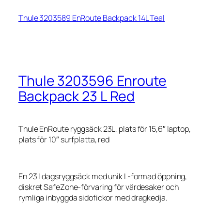
Thule 3203589 EnRoute Backpack 14L Teal
Thule 3203596 Enroute
Backpack 23 L Red
Thule EnRoute ryggsäck 23L, plats för 15,6″ laptop,
plats för 10″ surfplatta, red
En 23 l dagsryggsäck med unik L-formad öppning,
diskret SafeZone-förvaring för värdesaker och
rymliga inbyggda sidofickor med dragkedja.