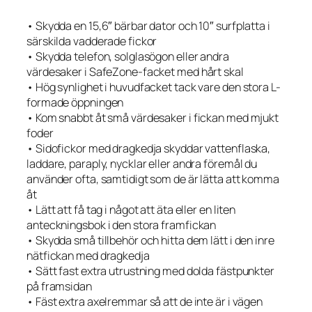
• Skydda en 15,6″ bärbar dator och 10″ surfplatta i
särskilda vadderade fickor
• Skydda telefon, solglasögon eller andra
värdesaker i SafeZone-facket med hårt skal
• Hög synlighet i huvudfacket tack vare den stora L-
formade öppningen
• Kom snabbt åt små värdesaker i fickan med mjukt
foder
• Sidofickor med dragkedja skyddar vattenflaska,
laddare, paraply, nycklar eller andra föremål du
använder ofta, samtidigt som de är lätta att komma
åt
• Lätt att få tag i något att äta eller en liten
anteckningsbok i den stora framfickan
• Skydda små tillbehör och hitta dem lätt i den inre
nätfickan med dragkedja
• Sätt fast extra utrustning med dolda fästpunkter
på framsidan
• Fäst extra axelremmar så att de inte är i vägen