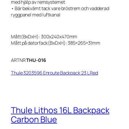
med hjälp av remsystemet
• Bär bekvämt tack vare bröstrem och vadderad
ryggpanel med luftkanal
Mått(BxDxH): 300x240x470mm
Mått på datorfack(BxDxH): 385×265×31mm
ARTNR
THU-016
Thule 3203596 Enroute Backpack 23 L Red
Thule Lithos 16L Backpack
Carbon Blue