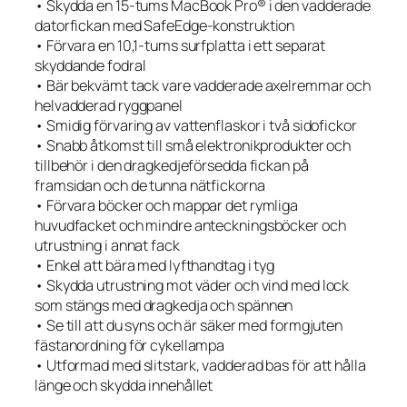
• Skydda en 15-tums MacBook Pro® i den vadderade
datorfickan med SafeEdge-konstruktion
• Förvara en 10,1-tums surfplatta i ett separat
skyddande fodral
• Bär bekvämt tack vare vadderade axelremmar och
helvadderad ryggpanel
• Smidig förvaring av vattenflaskor i två sidofickor
• Snabb åtkomst till små elektronikprodukter och
tillbehör i den dragkedjeförsedda fickan på
framsidan och de tunna nätfickorna
• Förvara böcker och mappar det rymliga
huvudfacket och mindre anteckningsböcker och
utrustning i annat fack
• Enkel att bära med lyfthandtag i tyg
• Skydda utrustning mot väder och vind med lock
som stängs med dragkedja och spännen
• Se till att du syns och är säker med formgjuten
fästanordning för cykellampa
• Utformad med slitstark, vadderad bas för att hålla
länge och skydda innehållet