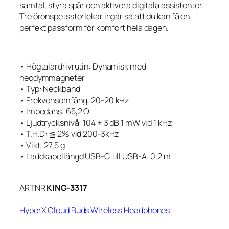
samtal, styra spår och aktivera digitala assistenter.
Tre öronspetsstorlekar ingår så att du kan få en
perfekt passform för komfort hela dagen.
• Högtalardrivrutin: Dynamisk med
neodymmagneter
• Typ: Neckband
• Frekvensomfång: 20-20 kHz
• Impedans: 65,2 Ω
• Ljudtrycksnivå: 104 ± 3 dB 1 mW vid 1 kHz
• T.H.D: ≦ 2% vid 200-3kHz
• Vikt: 27,5 g
• Laddkabellängd USB-C till USB-A: 0,2 m
ARTNR
KING-3317
HyperX Cloud Buds Wireless Headphones