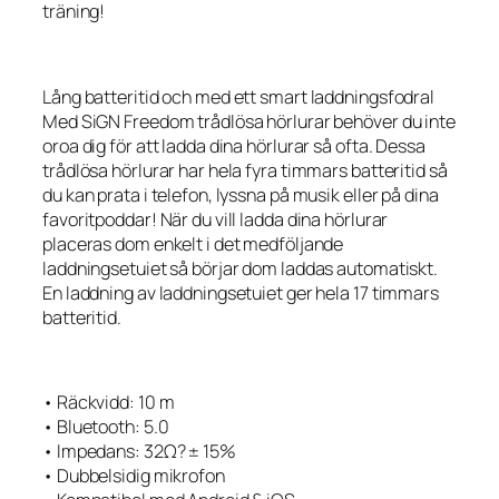
träning!
Lång batteritid och med ett smart laddningsfodral
Med SiGN Freedom trådlösa hörlurar behöver du inte
oroa dig för att ladda dina hörlurar så ofta. Dessa
trådlösa hörlurar har hela fyra timmars batteritid så
du kan prata i telefon, lyssna på musik eller på dina
favoritpoddar! När du vill ladda dina hörlurar
placeras dom enkelt i det medföljande
laddningsetuiet så börjar dom laddas automatiskt.
En laddning av laddningsetuiet ger hela 17 timmars
batteritid.
• Räckvidd: 10 m
• Bluetooth: 5.0
• Impedans: 32Ω? ± 15%
• Dubbelsidig mikrofon