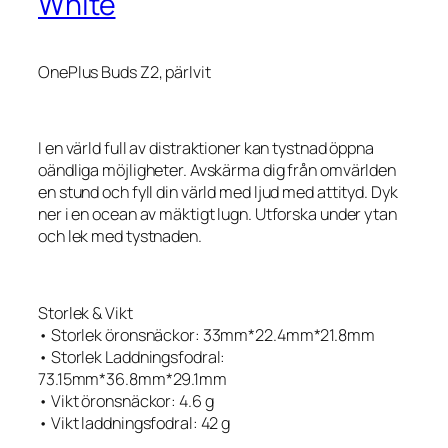
White
OnePlus Buds Z2, pärlvit
I en värld full av distraktioner kan tystnad öppna
oändliga möjligheter. Avskärma dig från omvärlden
en stund och fyll din värld med ljud med attityd. Dyk
ner i en ocean av mäktigt lugn. Utforska under ytan
och lek med tystnaden.
Storlek & Vikt
• Storlek öronsnäckor: 33mm*22.4mm*21.8mm
• Storlek Laddningsfodral:
73.15mm*36.8mm*29.1mm
• Vikt öronsnäckor: 4.6 g
• Vikt laddningsfodral: 42 g