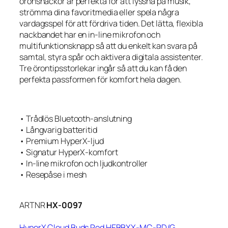
öronsnäckor är perfekta för att lyssna på musik,
strömma dina favoritmedia eller spela några
vardagsspel för att fördriva tiden. Det lätta, flexibla
nackbandet har en in-line mikrofon och
multifunktionsknapp så att du enkelt kan svara på
samtal, styra spår och aktivera digitala assistenter.
Tre örontipsstorlekar ingår så att du kan få den
perfekta passformen för komfort hela dagen.
• Trådlös Bluetooth-anslutning
• Långvarig batteritid
• Premium HyperX-ljud
• Signatur HyperX-komfort
• In-line mikrofon och ljudkontroller
• Resepåse i mesh
ARTNR
HX-0097
HyperX Cloud Buds Red HEBBXX-MC-RD/G