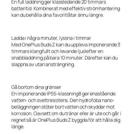
En full laddning ger klassledande 20 timmars
batteritid. Kombinerat med effektiv strömhantering
kan du behålla dina favoritlåtar ännu längre.
Ladda i några minuter, lyssna i timmar
Med OnePlus Buds Z kan du uppleva imponerande 3
timmars klangfullt och levande ljud efter en
snabbladdning på bara 10 minuter. Därefter kan du
slappna av utan ansträngning.
Gå bortom dina gränser
En imponerande IP55-klassning8 ger enastående
vatten- och svettresistens. Den hydrofoba nano-
beläggningen stöter bort vatten och skyddar mot
korrosion. Oavsett om du tränar eller är ute och går i
regnet så är OnePlus Buds Z byggda för att hålla dig
länge.