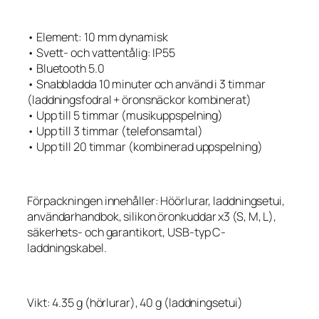
• Element: 10 mm dynamisk
• Svett- och vattentålig: IP55
• Bluetooth 5.0
• Snabbladda 10 minuter och använd i 3 timmar
(laddningsfodral + öronsnäckor kombinerat)
• Upp till 5 timmar (musikuppspelning)
• Upp till 3 timmar (telefonsamtal)
• Upp till 20 timmar (kombinerad uppspelning)
Förpackningen innehåller: Höörlurar, laddningsetui,
användarhandbok, silikon öronkuddar x3 (S, M, L),
säkerhets- och garantikort, USB-typ C-
laddningskabel.
Vikt: 4.35 g (hörlurar), 40 g (laddningsetui)