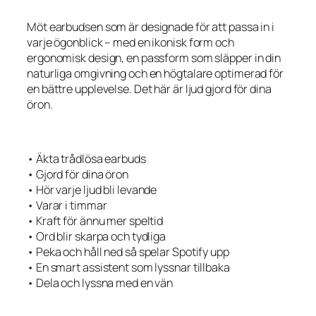
Möt earbudsen som är designade för att passa in i
varje ögonblick – med en ikonisk form och
ergonomisk design, en passform som släpper in din
naturliga omgivning och en högtalare optimerad för
en bättre upplevelse. Det här är ljud gjord för dina
öron.
• Äkta trådlösa earbuds
• Gjord för dina öron
• Hör varje ljud bli levande
• Varar i timmar
• Kraft för ännu mer speltid
• Ord blir skarpa och tydliga
• Peka och håll ned så spelar Spotify upp
• En smart assistent som lyssnar tillbaka
• Dela och lyssna med en vän