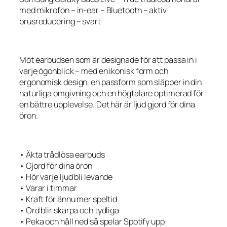
med mikrofon – in-ear – Bluetooth – aktiv
brusreducering – svart
Möt earbudsen som är designade för att passa in i
varje ögonblick – med en ikonisk form och
ergonomisk design, en passform som släpper in din
naturliga omgivning och en högtalare optimerad för
en bättre upplevelse. Det här är ljud gjord för dina
öron.
• Äkta trådlösa earbuds
• Gjord för dina öron
• Hör varje ljud bli levande
• Varar i timmar
• Kraft för ännu mer speltid
• Ord blir skarpa och tydliga
• Peka och håll ned så spelar Spotify upp