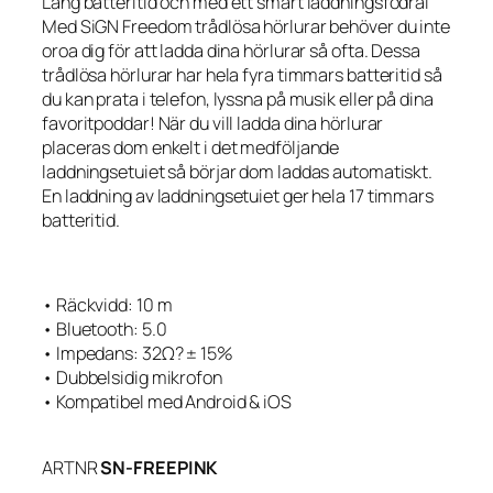
Lång batteritid och med ett smart laddningsfodral
Med SiGN Freedom trådlösa hörlurar behöver du inte
oroa dig för att ladda dina hörlurar så ofta. Dessa
trådlösa hörlurar har hela fyra timmars batteritid så
du kan prata i telefon, lyssna på musik eller på dina
favoritpoddar! När du vill ladda dina hörlurar
placeras dom enkelt i det medföljande
laddningsetuiet så börjar dom laddas automatiskt.
En laddning av laddningsetuiet ger hela 17 timmars
batteritid.
• Räckvidd: 10 m
• Bluetooth: 5.0
• Impedans: 32Ω? ± 15%
• Dubbelsidig mikrofon
• Kompatibel med Android & iOS
ARTNR
SN-FREEPINK