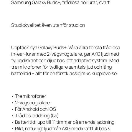
Samsung Galaxy Buds+, trådlösa hörlurar, svart
Studiokvalitet även utanför studion
Upptäck nya Galaxy Buds+. Våra allra första trådlösa
in-ear-lurar med 2-vägshögtalare, ger AKG ljud med
fyllig diskant och djup bas, ett adaptivt system. Med
tre mikrofoner för tydligare samtalsljud och lång
batteritid – allt för en förstklassig musikupplevelse.
• Tre mikrofoner
• 2-vägshögtalare
• För Android och iOS
• Trådlös laddning (Qi)
• Batteritid: upp till 11 timmar på en enda laddning
• Rikt, naturligt ljud från AKG med kraftfull bas &