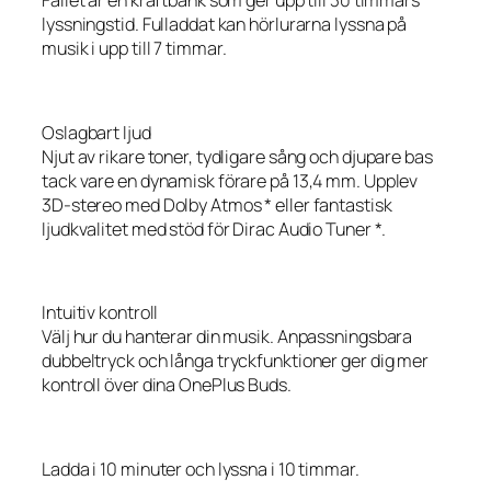
Fallet är en kraftbank som ger upp till 30 timmars
lyssningstid. Fulladdat kan hörlurarna lyssna på
musik i upp till 7 timmar.
Oslagbart ljud
Njut av rikare toner, tydligare sång och djupare bas
tack vare en dynamisk förare på 13,4 mm. Upplev
3D-stereo med Dolby Atmos * eller fantastisk
ljudkvalitet med stöd för Dirac Audio Tuner *.
Intuitiv kontroll
Välj hur du hanterar din musik. Anpassningsbara
dubbeltryck och långa tryckfunktioner ger dig mer
kontroll över dina OnePlus Buds.
Ladda i 10 minuter och lyssna i 10 timmar.