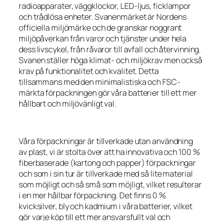
radioapparater, väggklockor, LED-ljus, ficklampor
och trådlösa enheter. Svanenmärket är Nordens
officiella miljömärke och de granskar noggrant
miljöpåverkan från varor och tjänster under hela
dess livscykel, från råvaror till avfall och återvinning.
Svanen ställer höga klimat- och miljökrav men också
krav på funktionalitet och kvalitet. Detta
tillsammans med den minimalistiska och FSC-
märkta förpackningen gör våra batterier till ett mer
hållbart och miljövänligt val.
Våra förpackningar är tillverkade utan användning
av plast, vi är stolta över att ha innovativa och 100 %
fiberbaserade (kartong och papper) förpackningar
och som i sin tur är tillverkade med så lite material
som möjligt och så små som möjligt, vilket resulterar
i en mer hållbar förpackning. Det finns 0 %
kvicksilver, bly och kadmium i våra batterier, vilket
gör varje köp till ett mer ansvarsfullt val och