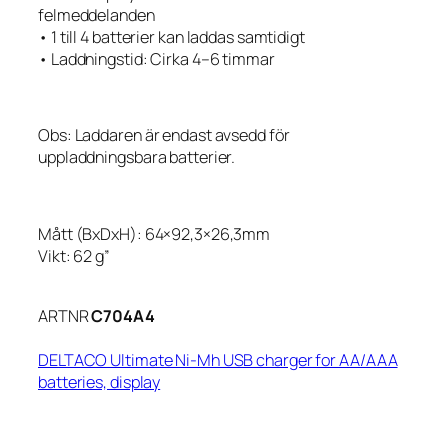
felmeddelanden
• 1 till 4 batterier kan laddas samtidigt
• Laddningstid: Cirka 4–6 timmar
Obs: Laddaren är endast avsedd för
uppladdningsbara batterier.
Mått (BxDxH): 64×92,3×26,3mm
Vikt: 62 g”
ARTNR
C704A4
DELTACO Ultimate Ni-Mh USB charger for AA/AAA
batteries, display