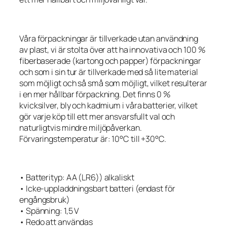
Våra förpackningar är tillverkade utan användning
av plast, vi är stolta över att ha innovativa och 100 %
fiberbaserade (kartong och papper) förpackningar
och som i sin tur är tillverkade med så lite material
som möjligt och så små som möjligt, vilket resulterar
i en mer hållbar förpackning. Det finns 0 %
kvicksilver, bly och kadmium i våra batterier, vilket
gör varje köp till ett mer ansvarsfullt val och
naturligtvis mindre miljöpåverkan.
Förvaringstemperatur är: 10°C till +30°C.
• Batterityp: AA (LR6)) alkaliskt
• Icke-uppladdningsbart batteri (endast för
engångsbruk)
• Spänning: 1,5 V
• Redo att användas