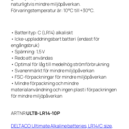
naturligtvis mindre miljöpåverkan.
Förvaringstemperatur är: 10°C till +30°C.
• Batterityp: C (LR14) alkaliskt
• Icke-uppladdningsbart batteri (endast för
engångsbruk)
• Spänning: 1,5 V
• Redo att användas
• Optimal för låg till medelhög strömförbrukning
• Svanenmärkt för mindre miljöpåverkan
• FSC-förpackningar för mindre miljöpåverkan
• Mindre förpackning och mindre
materialanvändning och ingen plast i förpackningen
för mindre miljöpåverkan
ARTNR
ULTB-LR14-10P
DELTACO Ultimate Alkaline batteries, LR14/C size,