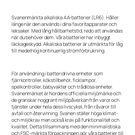
Svanenmärkta alkaliska AA-batterier (LR6). Håller
länge när den används i dina favoritapparater och
leksaker. Med lång hållbarhetstid, redo att användas
när du behöver dem. Våra batterier har inbyggt
läckageskydd. Alkaliska batterier är utmärkta för låg
till medelhög kontinuerlig strömförbrukning.
För användning i batteridrivna enheter som
fjärrkontroller, kökstillbehör, ficklampor,
spelkontroller, babyvakter och trådlösa enheter.
Svanenmärket är Nordens officiella miljömärke och
de granskar noggrant miljöpåverkan från varor och
tjänster under hela dess livscykel, från råvaror till
avfall och återvinning. Svanen ställer höga klimat-
och miljökrav men också krav på funktionalitet och
kvalitet. Detta tillsammans med den minimalistiska
och FSC-märkta förpackningen gör våra batterier till