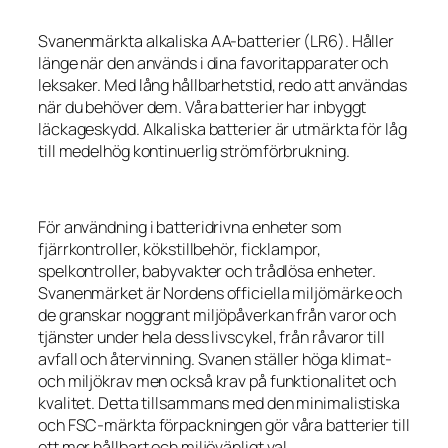
Svanenmärkta alkaliska AA-batterier (LR6). Håller
länge när den används i dina favoritapparater och
leksaker. Med lång hållbarhetstid, redo att användas
när du behöver dem. Våra batterier har inbyggt
läckageskydd. Alkaliska batterier är utmärkta för låg
till medelhög kontinuerlig strömförbrukning.
För användning i batteridrivna enheter som
fjärrkontroller, kökstillbehör, ficklampor,
spelkontroller, babyvakter och trådlösa enheter.
Svanenmärket är Nordens officiella miljömärke och
de granskar noggrant miljöpåverkan från varor och
tjänster under hela dess livscykel, från råvaror till
avfall och återvinning. Svanen ställer höga klimat-
och miljökrav men också krav på funktionalitet och
kvalitet. Detta tillsammans med den minimalistiska
och FSC-märkta förpackningen gör våra batterier till
ett mer hållbart och miljövänligt val.