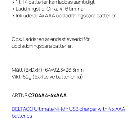
• 1 till 4 batterier kan laddas samtidigt
• Laddningstid: Cirka 4–6 timmar
• Inkluderar 4x AAA uppladdningsbara batterier
Obs: Laddaren är endast avsedd för
uppladdningsbara batterier.
Mått (BxDxH): 64×92,3×26,3mm
Vikt: 62g (Exklusive batterierna)
ARTNR
C704A4-4xAAA
DELTACO Ultimate Ni-Mh USB charger with 4 x AAA
batteries