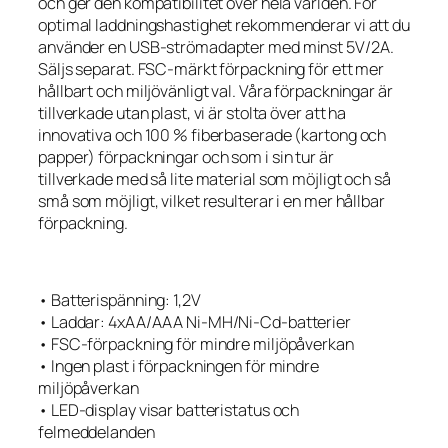
och ger den kompatibilitet över hela världen. För
optimal laddningshastighet rekommenderar vi att du
använder en USB-strömadapter med minst 5V/2A.
Säljs separat. FSC-märkt förpackning för ett mer
hållbart och miljövänligt val. Våra förpackningar är
tillverkade utan plast, vi är stolta över att ha
innovativa och 100 % fiberbaserade (kartong och
papper) förpackningar och som i sin tur är
tillverkade med så lite material som möjligt och så
små som möjligt, vilket resulterar i en mer hållbar
förpackning.
• Batterispänning: 1,2V
• Laddar: 4xAA/AAA Ni-MH/Ni-Cd-batterier
• FSC-förpackning för mindre miljöpåverkan
• Ingen plast i förpackningen för mindre
miljöpåverkan
• LED-display visar batteristatus och
felmeddelanden