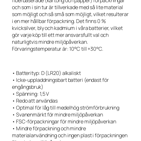
fiberbaserade (kartong och papper) förpackningar
och som i sin tur är tillverkade med så lite material
som möjligt och så små som möjligt, vilket resulterar
i en mer hållbar förpackning. Det finns 0 %
kvicksilver, bly och kadmium i våra batterier, vilket
gör varje köp till ett mer ansvarsfullt val och
naturligtvis mindre miljöpåverkan.
Förvaringstemperatur är: 10°C till +30°C.
• Batterityp: D (LR20) alkaliskt
• Icke-uppladdningsbart batteri (endast för
engångsbruk)
• Spänning: 1,5 V
• Redo att användas
• Optimal för låg till medelhög strömförbrukning
• Svanenmärkt för mindre miljöpåverkan
• FSC-förpackningar för mindre miljöpåverkan
• Mindre förpackning och mindre
materialanvändning och ingen plast i förpackningen