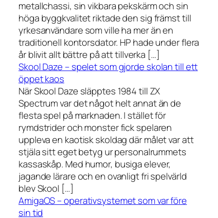
metallchassi, sin vikbara pekskärm och sin
höga byggkvalitet riktade den sig främst till
yrkesanvändare som ville ha mer än en
traditionell kontorsdator. HP hade under flera
år blivit allt bättre på att tillverka […]
Skool Daze – spelet som gjorde skolan till ett
öppet kaos
När Skool Daze släpptes 1984 till ZX
Spectrum var det något helt annat än de
flesta spel på marknaden. I stället för
rymdstrider och monster fick spelaren
uppleva en kaotisk skoldag där målet var att
stjäla sitt eget betyg ur personalrummets
kassaskåp. Med humor, busiga elever,
jagande lärare och en ovanligt fri spelvärld
blev Skool […]
AmigaOS – operativsystemet som var före
sin tid