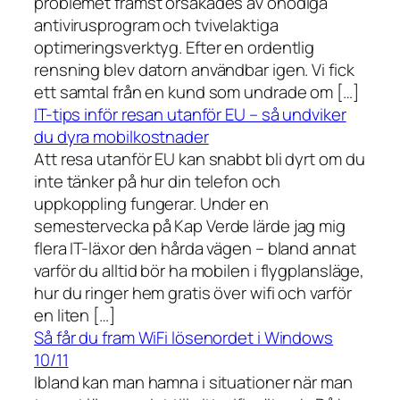
problemet främst orsakades av onödiga
antivirusprogram och tvivelaktiga
optimeringsverktyg. Efter en ordentlig
rensning blev datorn användbar igen. Vi fick
ett samtal från en kund som undrade om […]
IT-tips inför resan utanför EU – så undviker
du dyra mobilkostnader
Att resa utanför EU kan snabbt bli dyrt om du
inte tänker på hur din telefon och
uppkoppling fungerar. Under en
semestervecka på Kap Verde lärde jag mig
flera IT-läxor den hårda vägen – bland annat
varför du alltid bör ha mobilen i flygplansläge,
hur du ringer hem gratis över wifi och varför
en liten […]
Så får du fram WiFi lösenordet i Windows
10/11
Ibland kan man hamna i situationer när man