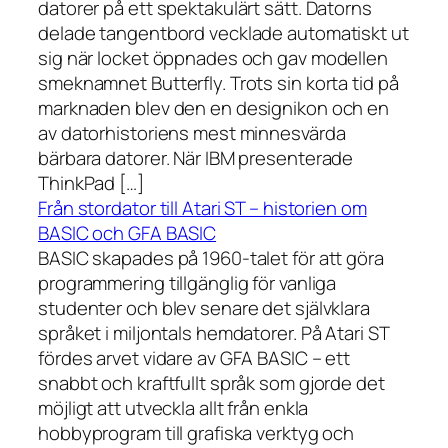
datorer på ett spektakulärt sätt. Datorns
delade tangentbord vecklade automatiskt ut
sig när locket öppnades och gav modellen
smeknamnet Butterfly. Trots sin korta tid på
marknaden blev den en designikon och en
av datorhistoriens mest minnesvärda
bärbara datorer. När IBM presenterade
ThinkPad […]
Från stordator till Atari ST – historien om
BASIC och GFA BASIC
BASIC skapades på 1960-talet för att göra
programmering tillgänglig för vanliga
studenter och blev senare det självklara
språket i miljontals hemdatorer. På Atari ST
fördes arvet vidare av GFA BASIC – ett
snabbt och kraftfullt språk som gjorde det
möjligt att utveckla allt från enkla
hobbyprogram till grafiska verktyg och