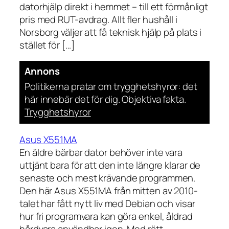
datorhjälp direkt i hemmet – till ett förmånligt
pris med RUT-avdrag. Allt fler hushåll i
Norsborg väljer att få teknisk hjälp på plats i
stället för […]
Annons
Politikerna pratar om trygghetshyror: det
här innebär det för dig. Objektiva fakta.
Trygghetshyror
Asus X551MA
En äldre bärbar dator behöver inte vara
uttjänt bara för att den inte längre klarar de
senaste och mest krävande programmen.
Den här Asus X551MA från mitten av 2010-
talet har fått nytt liv med Debian och visar
hur fri programvara kan göra enkel, åldrad
hårdvara användbar igen. Med rätt