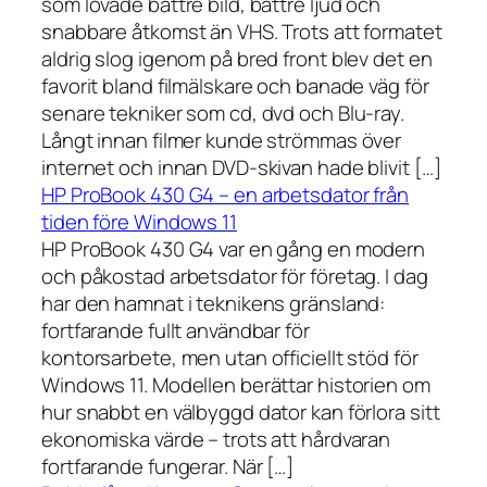
som lovade bättre bild, bättre ljud och
snabbare åtkomst än VHS. Trots att formatet
aldrig slog igenom på bred front blev det en
favorit bland filmälskare och banade väg för
senare tekniker som cd, dvd och Blu-ray.
Långt innan filmer kunde strömmas över
internet och innan DVD-skivan hade blivit […]
HP ProBook 430 G4 – en arbetsdator från
tiden före Windows 11
HP ProBook 430 G4 var en gång en modern
och påkostad arbetsdator för företag. I dag
har den hamnat i teknikens gränsland:
fortfarande fullt användbar för
kontorsarbete, men utan officiellt stöd för
Windows 11. Modellen berättar historien om
hur snabbt en välbyggd dator kan förlora sitt
ekonomiska värde – trots att hårdvaran
fortfarande fungerar. När […]