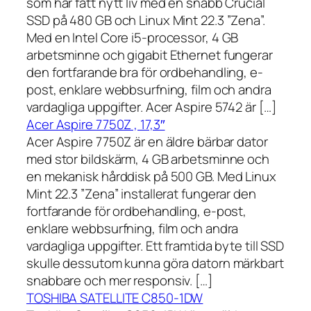
som har fått nytt liv med en snabb Crucial
SSD på 480 GB och Linux Mint 22.3 ”Zena”.
Med en Intel Core i5-processor, 4 GB
arbetsminne och gigabit Ethernet fungerar
den fortfarande bra för ordbehandling, e-
post, enklare webbsurfning, film och andra
vardagliga uppgifter. Acer Aspire 5742 är […]
Acer Aspire 7750Z , 17,3″
Acer Aspire 7750Z är en äldre bärbar dator
med stor bildskärm, 4 GB arbetsminne och
en mekanisk hårddisk på 500 GB. Med Linux
Mint 22.3 ”Zena” installerat fungerar den
fortfarande för ordbehandling, e-post,
enklare webbsurfning, film och andra
vardagliga uppgifter. Ett framtida byte till SSD
skulle dessutom kunna göra datorn märkbart
snabbare och mer responsiv. […]
TOSHIBA SATELLITE C850-1DW