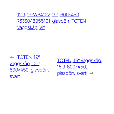
12U
19-W6412V
19″
600×450
7333048055101
glasdörr
TOTEN
väggskåp
Vit
←
TOTEN, 19″
TOTEN, 19″ väggskåp,
väggskåp, 12U,
15U, 600×450,
600×450, glasdörr,
glasdörr, svart
→
svart