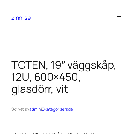
Hoppa
till
zmm.se
innehåll
TOTEN, 19″ väggskåp,
12U, 600×450,
glasdörr, vit
Skrivet av
admin
i
Okategoriserade