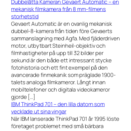
Dubbelåtta Kameran Gevaert Automatic – en
mekanisk filmkamera från 8 mm-filmens
storhetstid
Gevaert Automatic är en ovanlig mekanisk
dubbel-8-kamera från tiden före Gevaerts
sammanslagning med Agfa. Med fjäderdriven
motor, utbytbart Steinheil-objektiv och
filmhastigheter på upp till 32 bilder per
sekund är den både ett intressant stycke
fotohistoria och ett fint exempel på den
avancerade finmekanik som präglade 1900-
talets analoga filmkameror. Långt innan
mobiltelefoner och digitala videokameror
gjorde […]
IBM ThinkPad 701 – den lilla datorn som
vecklade ut sina vingar
När IBM lanserade ThinkPad 701 år 1995 löste
företaget problemet med små bärbara