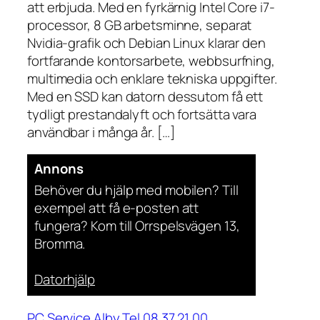
att erbjuda. Med en fyrkärnig Intel Core i7-
processor, 8 GB arbetsminne, separat
Nvidia-grafik och Debian Linux klarar den
fortfarande kontorsarbete, webbsurfning,
multimedia och enklare tekniska uppgifter.
Med en SSD kan datorn dessutom få ett
tydligt prestandalyft och fortsätta vara
användbar i många år. […]
Annons
Behöver du hjälp med mobilen? Till
exempel att få e-posten att
fungera? Kom till Orrspelsvägen 13,
Bromma.
Datorhjälp
PC Service Alby Tel 08 37 21 00