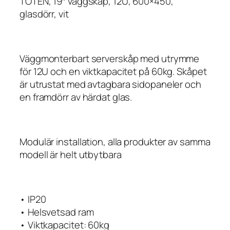
TOTEN, 19″ väggskåp, 12U, 600×450,
glasdörr, vit
Väggmonterbart serverskåp med utrymme
för 12U och en viktkapacitet på 60kg. Skåpet
är utrustat med avtagbara sidopaneler och
en framdörr av härdat glas.
Modulär installation, alla produkter av samma
modell är helt utbytbara
• IP20
• Helsvetsad ram
• Viktkapacitet: 60kg