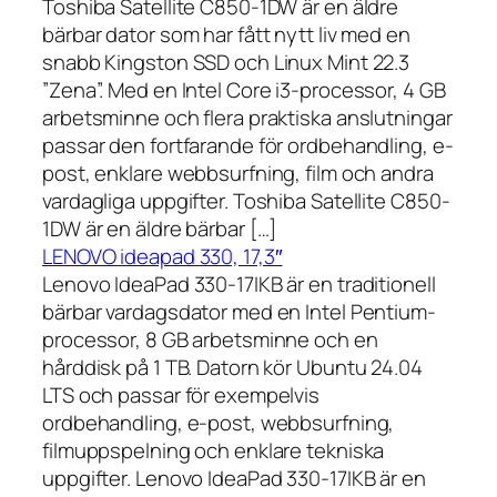
Toshiba Satellite C850-1DW är en äldre
bärbar dator som har fått nytt liv med en
snabb Kingston SSD och Linux Mint 22.3
”Zena”. Med en Intel Core i3-processor, 4 GB
arbetsminne och flera praktiska anslutningar
passar den fortfarande för ordbehandling, e-
post, enklare webbsurfning, film och andra
vardagliga uppgifter. Toshiba Satellite C850-
1DW är en äldre bärbar […]
LENOVO ideapad 330, 17,3″
Lenovo IdeaPad 330-17IKB är en traditionell
bärbar vardagsdator med en Intel Pentium-
processor, 8 GB arbetsminne och en
hårddisk på 1 TB. Datorn kör Ubuntu 24.04
LTS och passar för exempelvis
ordbehandling, e-post, webbsurfning,
filmuppspelning och enklare tekniska
uppgifter. Lenovo IdeaPad 330-17IKB är en