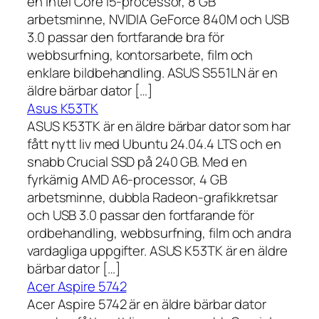
en Intel Core i5-processor, 8 GB
arbetsminne, NVIDIA GeForce 840M och USB
3.0 passar den fortfarande bra för
webbsurfning, kontorsarbete, film och
enklare bildbehandling. ASUS S551LN är en
äldre bärbar dator […]
Asus K53TK
ASUS K53TK är en äldre bärbar dator som har
fått nytt liv med Ubuntu 24.04.4 LTS och en
snabb Crucial SSD på 240 GB. Med en
fyrkärnig AMD A6-processor, 4 GB
arbetsminne, dubbla Radeon-grafikkretsar
och USB 3.0 passar den fortfarande för
ordbehandling, webbsurfning, film och andra
vardagliga uppgifter. ASUS K53TK är en äldre
bärbar dator […]
Acer Aspire 5742
Acer Aspire 5742 är en äldre bärbar dator