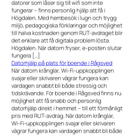
datorer som låser sig till wifi som inte
fungerar – finns personlig hjälp att få i
Högdalen. Med hembesök i lugn och trygg
miljö, pedagogiska förklaringar och möjlighet
till halva kostnaden genom RUT-avdraget blir
det enklare att få digitala problem lösta.
Högdalen. När datorn fryser, e-posten slutar
fungera […]
Datorhjälp på plats för boende i Rågsved
När datorn krånglar, Wi-Fi-uppkopplingen
svajar eller skrivaren vägrar fungera kan
vardagen snabbt bli både stressig och
tidskrävande. För boende i Rågsved finns nu
möjlighet att få snabb och personlig
datorhjälp direkt i hemmet – till ett förmånligt
pris med RUT-avdrag. När datorn krånglar,
Wi-Fi-uppkopplingen svajar eller skrivaren
vägrar fungera kan vardagen snabbt bli både