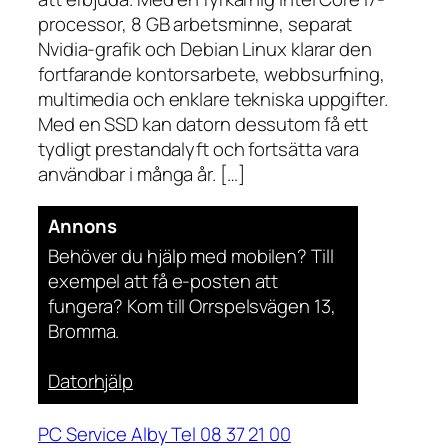
processor, 8 GB arbetsminne, separat
Nvidia-grafik och Debian Linux klarar den
fortfarande kontorsarbete, webbsurfning,
multimedia och enklare tekniska uppgifter.
Med en SSD kan datorn dessutom få ett
tydligt prestandalyft och fortsätta vara
användbar i många år. […]
Annons
Behöver du hjälp med mobilen? Till
exempel att få e-posten att
fungera? Kom till Orrspelsvägen 13,
Bromma.
Datorhjälp
PC Service Alby Tel 08 37 21 00