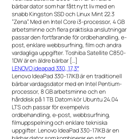
bärbar dator som har fått nytt liv med en
snabb Kingston SSD och Linux Mint 22.3
”Zena”. Med en Intel Core i3-processor, 4 GB
arbetsminne och flera praktiska anslutningar
passar den fortfarande för ordbehandling, e-
post, enklare webbsurfning, film och andra
vardagliga uppgifter. Toshiba Satellite C850-
1DW är en äldre bärbar […]
LENOVO ideapad 330, 17,3″
Lenovo IdeaPad 330-17IKB är en traditionell
bärbar vardagsdator med en Intel Pentium-
processor, 8 GB arbetsminne och en
hårddisk på 1 TB. Datorn kör Ubuntu 24.04
LTS och passar för exempelvis
ordbehandling, e-post, webbsurfning,
filmuppspelning och enklare tekniska
uppgifter. Lenovo IdeaPad 330-17IKB är en
bärbar dator som kombinerar en stor