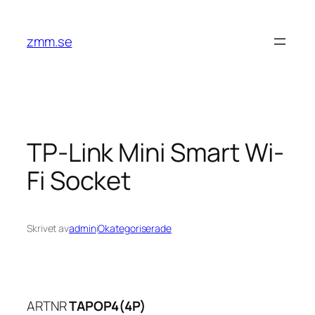
Hoppa
till
zmm.se
innehåll
TP-Link Mini Smart Wi-
Fi Socket
Skrivet av
admin
i
Okategoriserade
ARTNR
TAPOP4(4P)