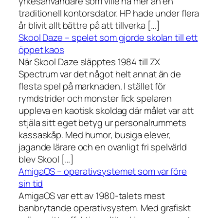
yrkesanvändare som ville ha mer än en
traditionell kontorsdator. HP hade under flera
år blivit allt bättre på att tillverka […]
Skool Daze – spelet som gjorde skolan till ett
öppet kaos
När Skool Daze släpptes 1984 till ZX
Spectrum var det något helt annat än de
flesta spel på marknaden. I stället för
rymdstrider och monster fick spelaren
uppleva en kaotisk skoldag där målet var att
stjäla sitt eget betyg ur personalrummets
kassaskåp. Med humor, busiga elever,
jagande lärare och en ovanligt fri spelvärld
blev Skool […]
AmigaOS – operativsystemet som var före
sin tid
AmigaOS var ett av 1980-talets mest
banbrytande operativsystem. Med grafiskt