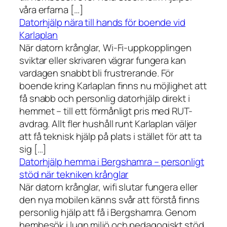
våra erfarna […]
Datorhjälp nära till hands för boende vid
Karlaplan
När datorn krånglar, Wi-Fi-uppkopplingen
sviktar eller skrivaren vägrar fungera kan
vardagen snabbt bli frustrerande. För
boende kring Karlaplan finns nu möjlighet att
få snabb och personlig datorhjälp direkt i
hemmet – till ett förmånligt pris med RUT-
avdrag. Allt fler hushåll runt Karlaplan väljer
att få teknisk hjälp på plats i stället för att ta
sig […]
Datorhjälp hemma i Bergshamra – personligt
stöd när tekniken krånglar
När datorn krånglar, wifi slutar fungera eller
den nya mobilen känns svår att förstå finns
personlig hjälp att få i Bergshamra. Genom
hembesök i lugn miljö och pedagogiskt stöd