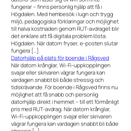
fungerar – finns personlig hjälp att få i
Högdalen. Med hembesök i lugn och trygg
miljö, pedagogiska förklaringar och möjlighet
till halva kostnaden genom RUT-avdraget blir
det enklare att få digitala problem lösta.
Högdalen. När datorn fryser, e-posten slutar
fungera […]
Datorhjälp på plats för boende i Rågsved
När datorn krånglar, Wi-Fi-uppkopplingen
svajar eller skrivaren vägrar fungera kan
vardagen snabbt bli både stressig och
tidskrävande. För boende i Rågsved finns nu
möjlighet att få snabb och personlig
datorhjälp direkt i hemmet – till ett förmånligt
pris med RUT-avdrag. När datorn krånglar,
Wi-Fi-uppkopplingen svajar eller skrivaren
vägrar fungera kan vardagen snabbt bli både