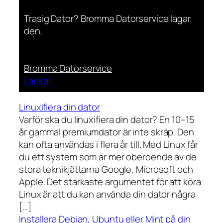
Trasig Dator? Bromma Datorservice lagar
den.
Bromma Datorservice
Länkar
Linuxifiera din dator
Varför ska du linuxifiera din dator? En 10–15
år gammal premiumdator är inte skräp. Den
kan ofta användas i flera år till. Med Linux får
du ett system som är mer oberoende av de
stora teknikjättarna Google, Microsoft och
Apple. Det starkaste argumentet för att köra
Linux är att du kan använda din dator några
[…]
Installera Debian, Ubuntu eller Mint på din