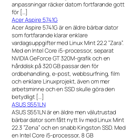
anpassningar räcker datorn fortfarande gott
för […]
Acer Aspire 5741G
Acer Aspire 5741G är en äldre bärbar dator
som fortfarande klarar enklare
vardagsuppgifter med Linux Mint 22.2 ”Zara”.
Med en Intel Core i5-processor, separat
NVIDIA GeForce GT 320M-grafik och en
hårddisk på 320 GB passar den för
ordbehandling, e-post, webbsurfning, film
och enklare Linuxprojekt, även om mer
arbetsminne och en SSD skulle göra den
betydligt […]
ASUS S551LN
ASUS S551LN är en äldre men välutrustad
bärbar dator som fått nytt liv med Linux Mint
22.3 ”Zena” och en snabb Kingston SSD. Med
en Intel Core i5-processor, 8 GB