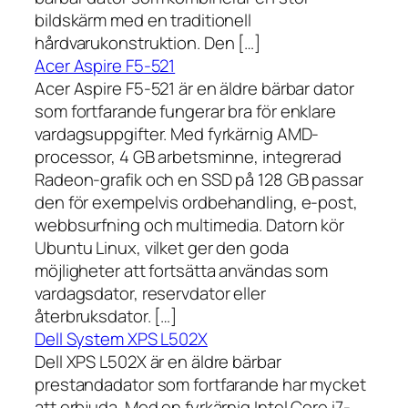
bildskärm med en traditionell
hårdvarukonstruktion. Den […]
Acer Aspire F5-521
Acer Aspire F5-521 är en äldre bärbar dator
som fortfarande fungerar bra för enklare
vardagsuppgifter. Med fyrkärnig AMD-
processor, 4 GB arbetsminne, integrerad
Radeon-grafik och en SSD på 128 GB passar
den för exempelvis ordbehandling, e-post,
webbsurfning och multimedia. Datorn kör
Ubuntu Linux, vilket ger den goda
möjligheter att fortsätta användas som
vardagsdator, reservdator eller
återbruksdator. […]
Dell System XPS L502X
Dell XPS L502X är en äldre bärbar
prestandadator som fortfarande har mycket
att erbjuda. Med en fyrkärnig Intel Core i7-