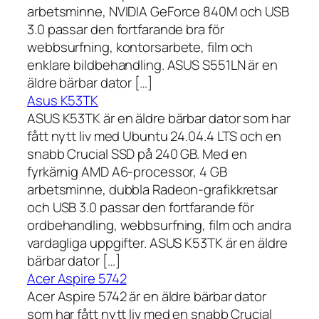
arbetsminne, NVIDIA GeForce 840M och USB
3.0 passar den fortfarande bra för
webbsurfning, kontorsarbete, film och
enklare bildbehandling. ASUS S551LN är en
äldre bärbar dator […]
Asus K53TK
ASUS K53TK är en äldre bärbar dator som har
fått nytt liv med Ubuntu 24.04.4 LTS och en
snabb Crucial SSD på 240 GB. Med en
fyrkärnig AMD A6-processor, 4 GB
arbetsminne, dubbla Radeon-grafikkretsar
och USB 3.0 passar den fortfarande för
ordbehandling, webbsurfning, film och andra
vardagliga uppgifter. ASUS K53TK är en äldre
bärbar dator […]
Acer Aspire 5742
Acer Aspire 5742 är en äldre bärbar dator
som har fått nytt liv med en snabb Crucial