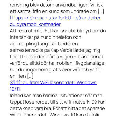
rensning blev datorn användbar igen. Vi fick
ett samtal från en kund som undrade om […]
IT-tips inför resan utanför EU – så undviker
du dyra mobilkostnader
Att resa utanför EU kan snabbt bli dyrt om du
inte tänker på hur din telefon och
uppkoppling fungerar. Under en
semestervecka på Kap Verde lärde jag mig
flera IT-läxor den hårda vägen – bland annat
varför du alltid bör ha mobilen i flygplansläge,
hur du ringer hem gratis över wifi och varför
en liten […]
Så får du fram WiFi lösenordet i Windows
10/11
Ibland kan man hamna i situationer när man
tappat lösenordet till sitt wifi-nätverk. Då kan
detta knep vara bra. För att hitta det sparade
Wi-Fi-lösenordet i Windows 10 kan du följa