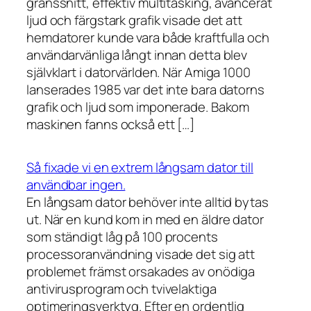
gränssnitt, effektiv multitasking, avancerat
ljud och färgstark grafik visade det att
hemdatorer kunde vara både kraftfulla och
användarvänliga långt innan detta blev
självklart i datorvärlden. När Amiga 1000
lanserades 1985 var det inte bara datorns
grafik och ljud som imponerade. Bakom
maskinen fanns också ett […]
Så fixade vi en extrem långsam dator till
användbar ingen.
En långsam dator behöver inte alltid bytas
ut. När en kund kom in med en äldre dator
som ständigt låg på 100 procents
processoranvändning visade det sig att
problemet främst orsakades av onödiga
antivirusprogram och tvivelaktiga
optimeringsverktyg. Efter en ordentlig