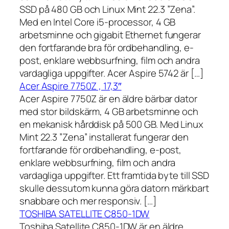
SSD på 480 GB och Linux Mint 22.3 ”Zena”.
Med en Intel Core i5-processor, 4 GB
arbetsminne och gigabit Ethernet fungerar
den fortfarande bra för ordbehandling, e-
post, enklare webbsurfning, film och andra
vardagliga uppgifter. Acer Aspire 5742 är […]
Acer Aspire 7750Z , 17,3″
Acer Aspire 7750Z är en äldre bärbar dator
med stor bildskärm, 4 GB arbetsminne och
en mekanisk hårddisk på 500 GB. Med Linux
Mint 22.3 ”Zena” installerat fungerar den
fortfarande för ordbehandling, e-post,
enklare webbsurfning, film och andra
vardagliga uppgifter. Ett framtida byte till SSD
skulle dessutom kunna göra datorn märkbart
snabbare och mer responsiv. […]
TOSHIBA SATELLITE C850-1DW
Toshiba Satellite C850-1DW är en äldre