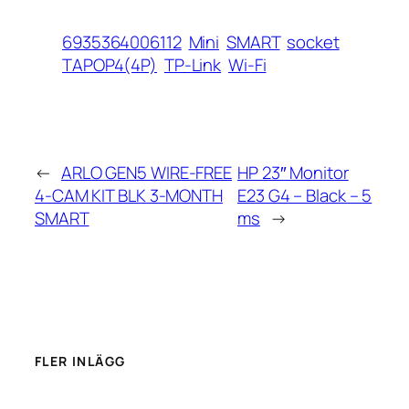
6935364006112
Mini
SMART
socket
TAPOP4(4P)
TP-Link
Wi-Fi
←
ARLO GEN5 WIRE-FREE
HP 23″ Monitor
4-CAM KIT BLK 3-MONTH
E23 G4 – Black – 5
SMART
ms
→
FLER INLÄGG