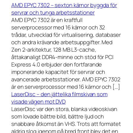
AMD EPYC 7302 – sexton kärnor byggda för
servrar och tunga arbetsstationer
AMD EPYC 7302 är en kraftfull
serverprocessor med 16 kärnor och 32
trådar, utvecklad för virtualisering, databaser
och andra krävande arbetsuppgifter. Med
Zen 2-arkitektur, 128 MB L3-cache,
åttakanaligt DDR4-minne och stöd för PCI
Express 4.0 erbjuder den fortfarande
imponerande kapacitet för servrar och
avancerade arbetsstationer. AMD EPYC 7302
är en serverprocessor med 16 kärnor och […]
LaserDisc – den jättelika filmskivan som
visade vägen mot DVD
LaserDisc var den stora, blanka videoskivan
som lovade bättre bild, bättre ljud och
snabbare åtkomst än VHS. Trots att formatet
aldrig slog igenom på bred front blev det en