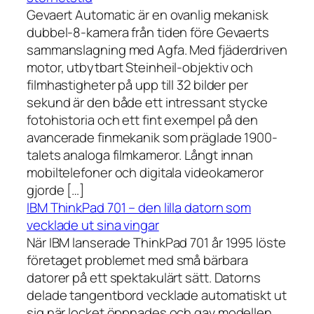
Gevaert Automatic är en ovanlig mekanisk
dubbel-8-kamera från tiden före Gevaerts
sammanslagning med Agfa. Med fjäderdriven
motor, utbytbart Steinheil-objektiv och
filmhastigheter på upp till 32 bilder per
sekund är den både ett intressant stycke
fotohistoria och ett fint exempel på den
avancerade finmekanik som präglade 1900-
talets analoga filmkameror. Långt innan
mobiltelefoner och digitala videokameror
gjorde […]
IBM ThinkPad 701 – den lilla datorn som
vecklade ut sina vingar
När IBM lanserade ThinkPad 701 år 1995 löste
företaget problemet med små bärbara
datorer på ett spektakulärt sätt. Datorns
delade tangentbord vecklade automatiskt ut
sig när locket öppnades och gav modellen