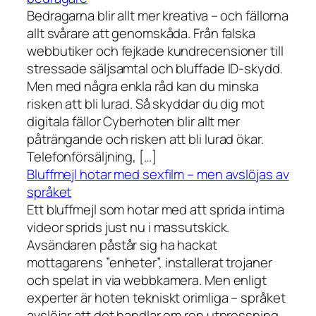
Bedragarna blir allt mer kreativa – och fällorna
allt svårare att genomskåda. Från falska
webbutiker och fejkade kundrecensioner till
stressade säljsamtal och bluffade ID-skydd.
Men med några enkla råd kan du minska
risken att bli lurad. Så skyddar du dig mot
digitala fällor Cyberhoten blir allt mer
påträngande och risken att bli lurad ökar.
Telefonförsäljning, […]
Bluffmejl hotar med sexfilm – men avslöjas av
språket
Ett bluffmejl som hotar med att sprida intima
videor sprids just nu i massutskick.
Avsändaren påstår sig ha hackat
mottagarens ”enheter”, installerat trojaner
och spelat in via webbkamera. Men enligt
experter är hoten tekniskt orimliga – språket
avslöjar att det handlar om ren utpressning.