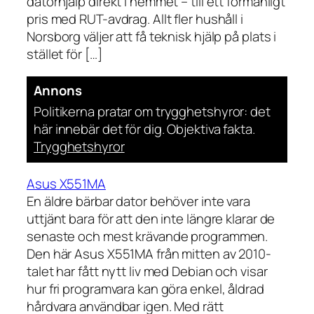
datorhjälp direkt i hemmet – till ett förmånligt
pris med RUT-avdrag. Allt fler hushåll i
Norsborg väljer att få teknisk hjälp på plats i
stället för […]
Annons
Politikerna pratar om trygghetshyror: det
här innebär det för dig. Objektiva fakta.
Trygghetshyror
Asus X551MA
En äldre bärbar dator behöver inte vara
uttjänt bara för att den inte längre klarar de
senaste och mest krävande programmen.
Den här Asus X551MA från mitten av 2010-
talet har fått nytt liv med Debian och visar
hur fri programvara kan göra enkel, åldrad
hårdvara användbar igen. Med rätt