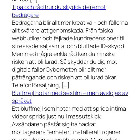
Tipa och råd hur du skydda dej emot
bedragare
Bedragarna blir allt mer kreativa – och fällorna
allt svårare att genomskåda. Från falska
webbutiker och fejkade kundrecensioner till
stressade säljsamtal och bluffade ID-skydd.
Men med några enkla råd kan du minska
risken att bli lurad. Så skyddar du dig mot
digitala fällor Cyberhoten blir allt mer
påträngande och risken att bli lurad ökar.
Telefonförsäljning, […]
Bluffmejl hotar med sexfilm – men avslöjas av
språket
Ett bluffmejl som hotar med att sprida intima
videor sprids just nu i massutskick.
Avsändaren påstår sig ha hackat
mottagarens ”enheter”, installerat trojaner
och spelat in via webbkamera. Men enligt