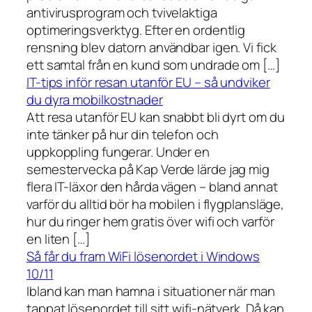
antivirusprogram och tvivelaktiga
optimeringsverktyg. Efter en ordentlig
rensning blev datorn användbar igen. Vi fick
ett samtal från en kund som undrade om […]
IT-tips inför resan utanför EU – så undviker
du dyra mobilkostnader
Att resa utanför EU kan snabbt bli dyrt om du
inte tänker på hur din telefon och
uppkoppling fungerar. Under en
semestervecka på Kap Verde lärde jag mig
flera IT-läxor den hårda vägen – bland annat
varför du alltid bör ha mobilen i flygplansläge,
hur du ringer hem gratis över wifi och varför
en liten […]
Så får du fram WiFi lösenordet i Windows
10/11
Ibland kan man hamna i situationer när man
tappat lösenordet till sitt wifi-nätverk. Då kan