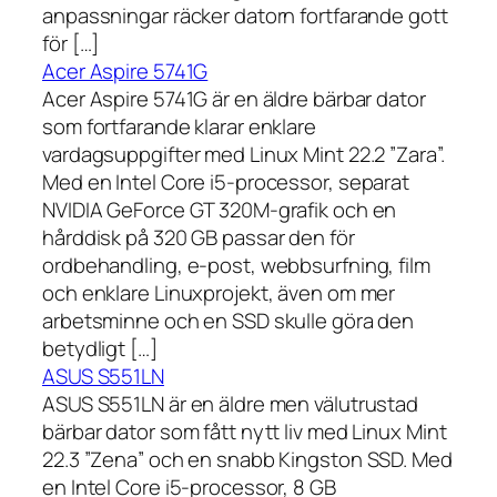
anpassningar räcker datorn fortfarande gott
för […]
Acer Aspire 5741G
Acer Aspire 5741G är en äldre bärbar dator
som fortfarande klarar enklare
vardagsuppgifter med Linux Mint 22.2 ”Zara”.
Med en Intel Core i5-processor, separat
NVIDIA GeForce GT 320M-grafik och en
hårddisk på 320 GB passar den för
ordbehandling, e-post, webbsurfning, film
och enklare Linuxprojekt, även om mer
arbetsminne och en SSD skulle göra den
betydligt […]
ASUS S551LN
ASUS S551LN är en äldre men välutrustad
bärbar dator som fått nytt liv med Linux Mint
22.3 ”Zena” och en snabb Kingston SSD. Med
en Intel Core i5-processor, 8 GB