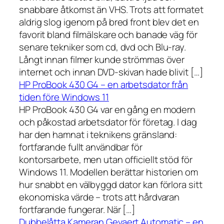
snabbare åtkomst än VHS. Trots att formatet
aldrig slog igenom på bred front blev det en
favorit bland filmälskare och banade väg för
senare tekniker som cd, dvd och Blu-ray.
Långt innan filmer kunde strömmas över
internet och innan DVD-skivan hade blivit […]
HP ProBook 430 G4 – en arbetsdator från
tiden före Windows 11
HP ProBook 430 G4 var en gång en modern
och påkostad arbetsdator för företag. I dag
har den hamnat i teknikens gränsland:
fortfarande fullt användbar för
kontorsarbete, men utan officiellt stöd för
Windows 11. Modellen berättar historien om
hur snabbt en välbyggd dator kan förlora sitt
ekonomiska värde – trots att hårdvaran
fortfarande fungerar. När […]
Dubbelåtta Kameran Gevaert Automatic – en