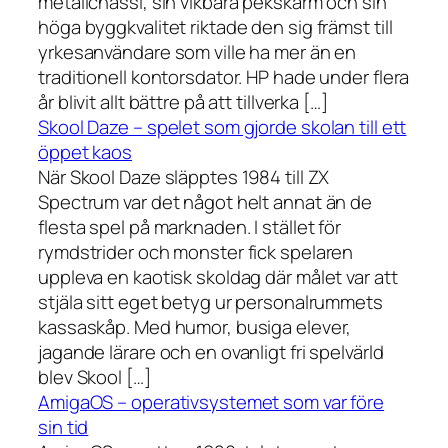
metallchassi, sin vikbara pekskärm och sin
höga byggkvalitet riktade den sig främst till
yrkesanvändare som ville ha mer än en
traditionell kontorsdator. HP hade under flera
år blivit allt bättre på att tillverka […]
Skool Daze – spelet som gjorde skolan till ett
öppet kaos
När Skool Daze släpptes 1984 till ZX
Spectrum var det något helt annat än de
flesta spel på marknaden. I stället för
rymdstrider och monster fick spelaren
uppleva en kaotisk skoldag där målet var att
stjäla sitt eget betyg ur personalrummets
kassaskåp. Med humor, busiga elever,
jagande lärare och en ovanligt fri spelvärld
blev Skool […]
AmigaOS – operativsystemet som var före
sin tid