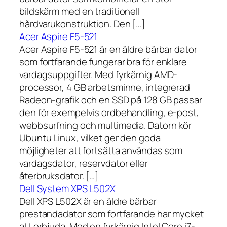
bildskärm med en traditionell
hårdvarukonstruktion. Den […]
Acer Aspire F5-521
Acer Aspire F5-521 är en äldre bärbar dator
som fortfarande fungerar bra för enklare
vardagsuppgifter. Med fyrkärnig AMD-
processor, 4 GB arbetsminne, integrerad
Radeon-grafik och en SSD på 128 GB passar
den för exempelvis ordbehandling, e-post,
webbsurfning och multimedia. Datorn kör
Ubuntu Linux, vilket ger den goda
möjligheter att fortsätta användas som
vardagsdator, reservdator eller
återbruksdator. […]
Dell System XPS L502X
Dell XPS L502X är en äldre bärbar
prestandadator som fortfarande har mycket
att erbjuda. Med en fyrkärnig Intel Core i7-