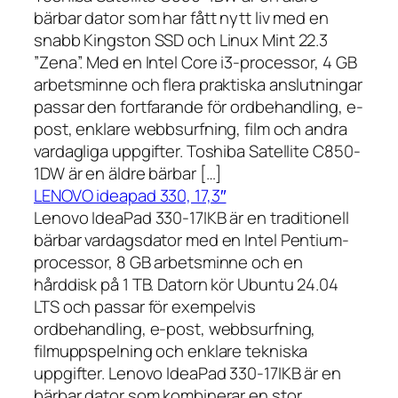
bärbar dator som har fått nytt liv med en
snabb Kingston SSD och Linux Mint 22.3
”Zena”. Med en Intel Core i3-processor, 4 GB
arbetsminne och flera praktiska anslutningar
passar den fortfarande för ordbehandling, e-
post, enklare webbsurfning, film och andra
vardagliga uppgifter. Toshiba Satellite C850-
1DW är en äldre bärbar […]
LENOVO ideapad 330, 17,3″
Lenovo IdeaPad 330-17IKB är en traditionell
bärbar vardagsdator med en Intel Pentium-
processor, 8 GB arbetsminne och en
hårddisk på 1 TB. Datorn kör Ubuntu 24.04
LTS och passar för exempelvis
ordbehandling, e-post, webbsurfning,
filmuppspelning och enklare tekniska
uppgifter. Lenovo IdeaPad 330-17IKB är en
bärbar dator som kombinerar en stor