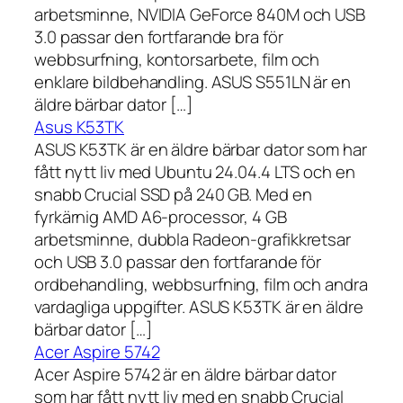
arbetsminne, NVIDIA GeForce 840M och USB
3.0 passar den fortfarande bra för
webbsurfning, kontorsarbete, film och
enklare bildbehandling. ASUS S551LN är en
äldre bärbar dator […]
Asus K53TK
ASUS K53TK är en äldre bärbar dator som har
fått nytt liv med Ubuntu 24.04.4 LTS och en
snabb Crucial SSD på 240 GB. Med en
fyrkärnig AMD A6-processor, 4 GB
arbetsminne, dubbla Radeon-grafikkretsar
och USB 3.0 passar den fortfarande för
ordbehandling, webbsurfning, film och andra
vardagliga uppgifter. ASUS K53TK är en äldre
bärbar dator […]
Acer Aspire 5742
Acer Aspire 5742 är en äldre bärbar dator
som har fått nytt liv med en snabb Crucial