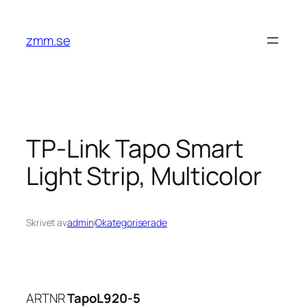
Hoppa
till
zmm.se
innehåll
TP-Link Tapo Smart
Light Strip, Multicolor
Skrivet av
admin
i
Okategoriserade
ARTNR
TapoL920-5