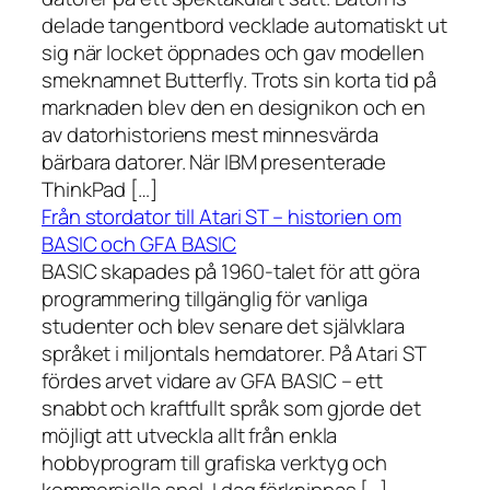
delade tangentbord vecklade automatiskt ut
sig när locket öppnades och gav modellen
smeknamnet Butterfly. Trots sin korta tid på
marknaden blev den en designikon och en
av datorhistoriens mest minnesvärda
bärbara datorer. När IBM presenterade
ThinkPad […]
Från stordator till Atari ST – historien om
BASIC och GFA BASIC
BASIC skapades på 1960-talet för att göra
programmering tillgänglig för vanliga
studenter och blev senare det självklara
språket i miljontals hemdatorer. På Atari ST
fördes arvet vidare av GFA BASIC – ett
snabbt och kraftfullt språk som gjorde det
möjligt att utveckla allt från enkla
hobbyprogram till grafiska verktyg och
kommersiella spel. I dag förknippas […]