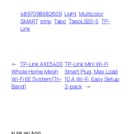
4897098682609
Light
Multicolor
SMART
strip
Tapo
TapoL920-5
TP-
Link
←
TP-Link AXE5400
TP-Link Mini Wi-Fi
Whole Home Mesh
Smart Plug, Max Load
Wi-Fi 6E System(Tri-
10 A,Wi-Fi, Easy Setup
Band)
2-pack
→
FLER INLÄGG