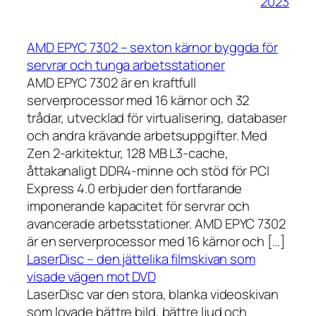
2023
AMD EPYC 7302 – sexton kärnor byggda för
servrar och tunga arbetsstationer
AMD EPYC 7302 är en kraftfull
serverprocessor med 16 kärnor och 32
trådar, utvecklad för virtualisering, databaser
och andra krävande arbetsuppgifter. Med
Zen 2-arkitektur, 128 MB L3-cache,
åttakanaligt DDR4-minne och stöd för PCI
Express 4.0 erbjuder den fortfarande
imponerande kapacitet för servrar och
avancerade arbetsstationer. AMD EPYC 7302
är en serverprocessor med 16 kärnor och […]
LaserDisc – den jättelika filmskivan som
visade vägen mot DVD
LaserDisc var den stora, blanka videoskivan
som lovade bättre bild, bättre ljud och