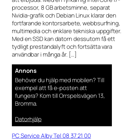
processor, 8 GB arbetsminne, separat
Nvidia-grafik och Debian Linux klarar den
fortfarande kontorsarbete, webbsurfning,
multimedia och enklare tekniska uppgifter.
Med en SSD kan datorn dessutom få ett
tydligt prestandalyft och fortsätta vara
användbar i många år. […]
Annons
Behöver du hjälp med mobilen? Till
exempel att få e-posten att
fungera? Kom till Orrspelsvägen 13,
Bromma.
Datorhjälp
PC Service Alby Tel 08 37 21 00