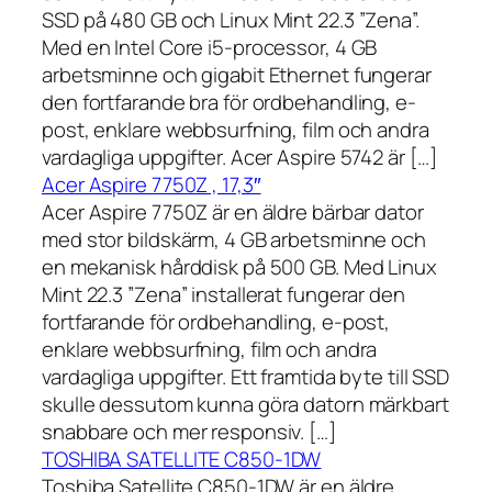
SSD på 480 GB och Linux Mint 22.3 ”Zena”.
Med en Intel Core i5-processor, 4 GB
arbetsminne och gigabit Ethernet fungerar
den fortfarande bra för ordbehandling, e-
post, enklare webbsurfning, film och andra
vardagliga uppgifter. Acer Aspire 5742 är […]
Acer Aspire 7750Z , 17,3″
Acer Aspire 7750Z är en äldre bärbar dator
med stor bildskärm, 4 GB arbetsminne och
en mekanisk hårddisk på 500 GB. Med Linux
Mint 22.3 ”Zena” installerat fungerar den
fortfarande för ordbehandling, e-post,
enklare webbsurfning, film och andra
vardagliga uppgifter. Ett framtida byte till SSD
skulle dessutom kunna göra datorn märkbart
snabbare och mer responsiv. […]
TOSHIBA SATELLITE C850-1DW
Toshiba Satellite C850-1DW är en äldre