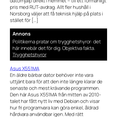
datorhjälp direkt i hemmet – till ett förmånligt
pris med RUT-avdrag. Allt fler hushåll i
Norsborg väljer att få teknisk hjälp på plats i
stället för […]
Annons
Politikerna pratar om trygghetshyror: det
här innebär det för dig. Objektiva fakta.
Trygghetshyror
Asus X551MA
En äldre bärbar dator behöver inte vara
uttjänt bara för att den inte längre klarar de
senaste och mest krävande programmen.
Den här Asus X551MA från mitten av 2010-
talet har fått nytt liv med Debian och visar
hur fri programvara kan göra enkel, åldrad
hårdvara användbar igen. Med rätt