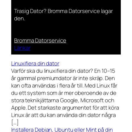
Trasig Dator? Bromma Datorservice lagar
den.
Bromma Datorservice
Länkar
Linuxifiera din dator
Varför ska du linuxifiera din dator? En 10–15
år gammal premiumdator är inte skräp. Den
kan ofta användas i flera år till. Med Linux får
du ett system som är mer oberoende av de
stora teknikjättarna Google, Microsoft och
Apple. Det starkaste argumentet för att köra
Linux är att du kan använda din dator några
[…]
Installera Debian, Ubuntu eller Mint på din