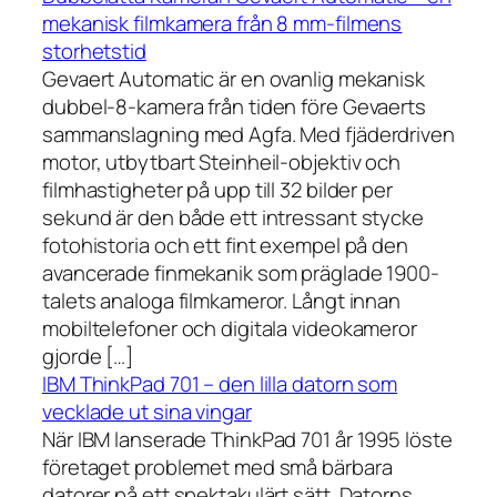
mekanisk filmkamera från 8 mm-filmens
storhetstid
Gevaert Automatic är en ovanlig mekanisk
dubbel-8-kamera från tiden före Gevaerts
sammanslagning med Agfa. Med fjäderdriven
motor, utbytbart Steinheil-objektiv och
filmhastigheter på upp till 32 bilder per
sekund är den både ett intressant stycke
fotohistoria och ett fint exempel på den
avancerade finmekanik som präglade 1900-
talets analoga filmkameror. Långt innan
mobiltelefoner och digitala videokameror
gjorde […]
IBM ThinkPad 701 – den lilla datorn som
vecklade ut sina vingar
När IBM lanserade ThinkPad 701 år 1995 löste
företaget problemet med små bärbara
datorer på ett spektakulärt sätt. Datorns