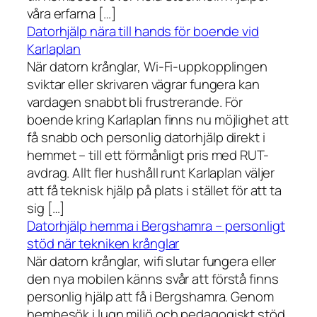
våra erfarna […]
Datorhjälp nära till hands för boende vid
Karlaplan
När datorn krånglar, Wi-Fi-uppkopplingen
sviktar eller skrivaren vägrar fungera kan
vardagen snabbt bli frustrerande. För
boende kring Karlaplan finns nu möjlighet att
få snabb och personlig datorhjälp direkt i
hemmet – till ett förmånligt pris med RUT-
avdrag. Allt fler hushåll runt Karlaplan väljer
att få teknisk hjälp på plats i stället för att ta
sig […]
Datorhjälp hemma i Bergshamra – personligt
stöd när tekniken krånglar
När datorn krånglar, wifi slutar fungera eller
den nya mobilen känns svår att förstå finns
personlig hjälp att få i Bergshamra. Genom
hembesök i lugn miljö och pedagogiskt stöd