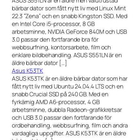
ASUS S551LN är en äldre men välutrustad
bärbar dator som fått nytt liv med Linux Mint
22.3 ”Zena” och en snabb Kingston SSD. Med
en Intel Core i5-processor, 8 GB
arbetsminne, NVIDIA GeForce 840M och USB
3.0 passar den fortfarande bra för
webbsurfning, kontorsarbete, film och
enklare bildbehandling. ASUS S551LN är en
äldre bärbar dator […]
Asus K53TK
ASUS K53TK är en äldre bärbar dator som har
fått nytt liv med Ubuntu 24.04.4 LTS och en
snabb Crucial SSD på 240 GB. Med en
fyrkärnig AMD A6-processor, 4 GB
arbetsminne, dubbla Radeon-grafikkretsar
och USB 3.0 passar den fortfarande för
ordbehandling, webbsurfning, film och andra
vardagliga uppgifter. ASUS K53TK är en äldre