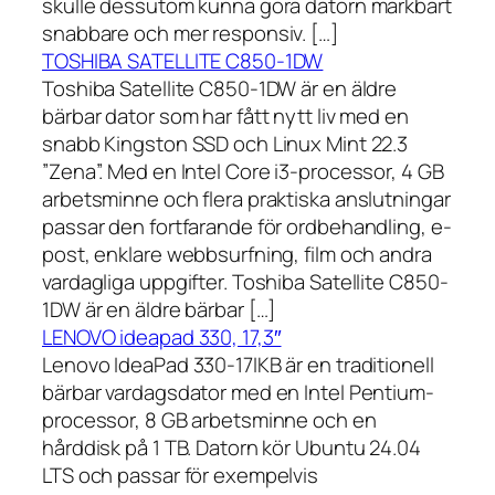
skulle dessutom kunna göra datorn märkbart
snabbare och mer responsiv. […]
TOSHIBA SATELLITE C850-1DW
Toshiba Satellite C850-1DW är en äldre
bärbar dator som har fått nytt liv med en
snabb Kingston SSD och Linux Mint 22.3
”Zena”. Med en Intel Core i3-processor, 4 GB
arbetsminne och flera praktiska anslutningar
passar den fortfarande för ordbehandling, e-
post, enklare webbsurfning, film och andra
vardagliga uppgifter. Toshiba Satellite C850-
1DW är en äldre bärbar […]
LENOVO ideapad 330, 17,3″
Lenovo IdeaPad 330-17IKB är en traditionell
bärbar vardagsdator med en Intel Pentium-
processor, 8 GB arbetsminne och en
hårddisk på 1 TB. Datorn kör Ubuntu 24.04
LTS och passar för exempelvis