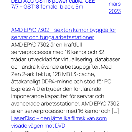
DELTACO GST18 power cable, CEE
mars
7/7 – GST18 female, black, 5m
2023
AMD EPYC 7302 – sexton kärnor byggda för
servrar och tunga arbetsstationer
AMD EPYC 7302 är en kraftfull
serverprocessor med 16 kärnor och 32
trådar, utvecklad för virtualisering, databaser
och andra krävande arbetsuppgifter. Med
Zen 2-arkitektur, 128 MB L3-cache,
åttakanaligt DDR4-minne och stöd för PCI
Express 4.0 erbjuder den fortfarande
imponerande kapacitet för servrar och
avancerade arbetsstationer. AMD EPYC 7302
är en serverprocessor med 16 kärnor och […]
LaserDisc – den jättelika filmskivan som
visade vägen mot DVD