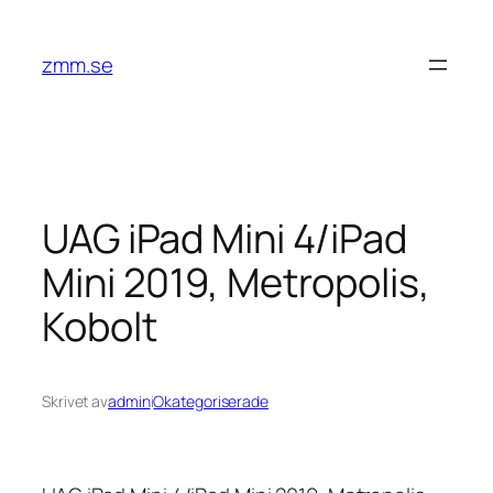
Hoppa
till
zmm.se
innehåll
UAG iPad Mini 4/iPad
Mini 2019, Metropolis,
Kobolt
Skrivet av
admin
i
Okategoriserade