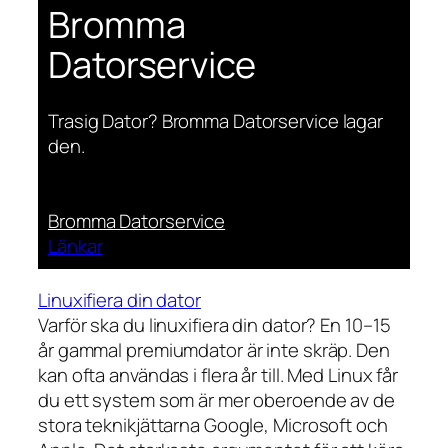
Bromma
Datorservice
Trasig Dator? Bromma Datorservice lagar
den.
Bromma Datorservice
Länkar
Linuxifiera din dator
Varför ska du linuxifiera din dator? En 10–15
år gammal premiumdator är inte skräp. Den
kan ofta användas i flera år till. Med Linux får
du ett system som är mer oberoende av de
stora teknikjättarna Google, Microsoft och