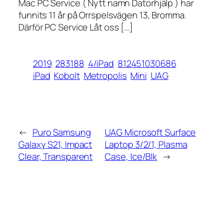
Mac PC Service ( Nytt namn Datorhjälp ) har
funnits 11 år på Orrspelsvägen 13, Bromma.
Därför PC Service Låt oss […]
2019
283188
4/iPad
812451030686
iPad
Kobolt
Metropolis
Mini
UAG
←
Puro Samsung
UAG Microsoft Surface
Galaxy S21, Impact
Laptop 3/2/1, Plasma
Clear, Transparent
Case, Ice/Blk
→