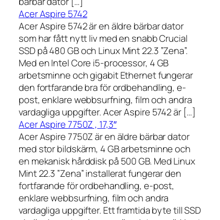
bärbar dator […]
Acer Aspire 5742
Acer Aspire 5742 är en äldre bärbar dator
som har fått nytt liv med en snabb Crucial
SSD på 480 GB och Linux Mint 22.3 ”Zena”.
Med en Intel Core i5-processor, 4 GB
arbetsminne och gigabit Ethernet fungerar
den fortfarande bra för ordbehandling, e-
post, enklare webbsurfning, film och andra
vardagliga uppgifter. Acer Aspire 5742 är […]
Acer Aspire 7750Z , 17,3″
Acer Aspire 7750Z är en äldre bärbar dator
med stor bildskärm, 4 GB arbetsminne och
en mekanisk hårddisk på 500 GB. Med Linux
Mint 22.3 ”Zena” installerat fungerar den
fortfarande för ordbehandling, e-post,
enklare webbsurfning, film och andra
vardagliga uppgifter. Ett framtida byte till SSD