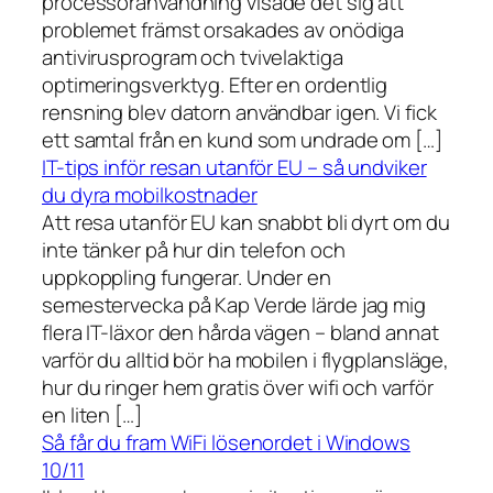
processoranvändning visade det sig att
problemet främst orsakades av onödiga
antivirusprogram och tvivelaktiga
optimeringsverktyg. Efter en ordentlig
rensning blev datorn användbar igen. Vi fick
ett samtal från en kund som undrade om […]
IT-tips inför resan utanför EU – så undviker
du dyra mobilkostnader
Att resa utanför EU kan snabbt bli dyrt om du
inte tänker på hur din telefon och
uppkoppling fungerar. Under en
semestervecka på Kap Verde lärde jag mig
flera IT-läxor den hårda vägen – bland annat
varför du alltid bör ha mobilen i flygplansläge,
hur du ringer hem gratis över wifi och varför
en liten […]
Så får du fram WiFi lösenordet i Windows
10/11