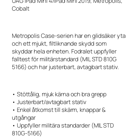
UAG iPad Mini 4/iPad Mini 2019, Metropolis,
Cobalt
Metropolis Case-serien har en glidsäker yta
och ett mjukt, filtliknande skydd som
skyddar hela enheten. Fodralet uppfyller
falltest för militärstandard (MIL STD 810G
5166) och har justerbart, avtagbart stativ.
• Stöttålig, mjuk kärna och bra grepp
• Justerbart/avtagbart stativ
• Enkel åtkomst till skärm, knappar &
utgångar
• Uppfyller militära standarder (MIL STD
810G-5166)