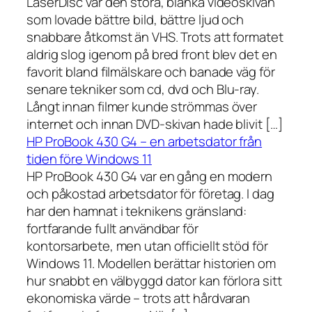
LaserDisc var den stora, blanka videoskivan
som lovade bättre bild, bättre ljud och
snabbare åtkomst än VHS. Trots att formatet
aldrig slog igenom på bred front blev det en
favorit bland filmälskare och banade väg för
senare tekniker som cd, dvd och Blu-ray.
Långt innan filmer kunde strömmas över
internet och innan DVD-skivan hade blivit […]
HP ProBook 430 G4 – en arbetsdator från
tiden före Windows 11
HP ProBook 430 G4 var en gång en modern
och påkostad arbetsdator för företag. I dag
har den hamnat i teknikens gränsland:
fortfarande fullt användbar för
kontorsarbete, men utan officiellt stöd för
Windows 11. Modellen berättar historien om
hur snabbt en välbyggd dator kan förlora sitt
ekonomiska värde – trots att hårdvaran