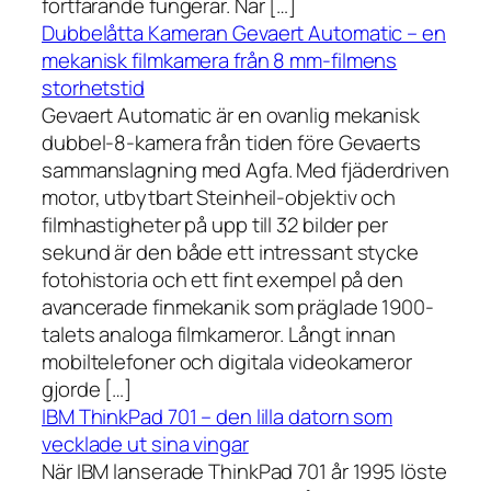
fortfarande fungerar. När […]
Dubbelåtta Kameran Gevaert Automatic – en
mekanisk filmkamera från 8 mm-filmens
storhetstid
Gevaert Automatic är en ovanlig mekanisk
dubbel-8-kamera från tiden före Gevaerts
sammanslagning med Agfa. Med fjäderdriven
motor, utbytbart Steinheil-objektiv och
filmhastigheter på upp till 32 bilder per
sekund är den både ett intressant stycke
fotohistoria och ett fint exempel på den
avancerade finmekanik som präglade 1900-
talets analoga filmkameror. Långt innan
mobiltelefoner och digitala videokameror
gjorde […]
IBM ThinkPad 701 – den lilla datorn som
vecklade ut sina vingar
När IBM lanserade ThinkPad 701 år 1995 löste