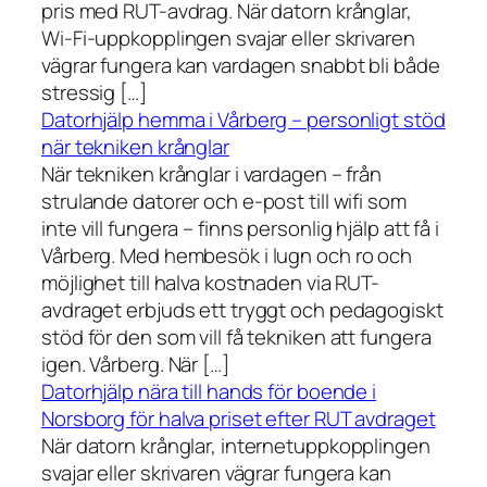
pris med RUT-avdrag. När datorn krånglar,
Wi-Fi-uppkopplingen svajar eller skrivaren
vägrar fungera kan vardagen snabbt bli både
stressig […]
Datorhjälp hemma i Vårberg – personligt stöd
när tekniken krånglar
När tekniken krånglar i vardagen – från
strulande datorer och e-post till wifi som
inte vill fungera – finns personlig hjälp att få i
Vårberg. Med hembesök i lugn och ro och
möjlighet till halva kostnaden via RUT-
avdraget erbjuds ett tryggt och pedagogiskt
stöd för den som vill få tekniken att fungera
igen. Vårberg. När […]
Datorhjälp nära till hands för boende i
Norsborg för halva priset efter RUT avdraget
När datorn krånglar, internetuppkopplingen
svajar eller skrivaren vägrar fungera kan