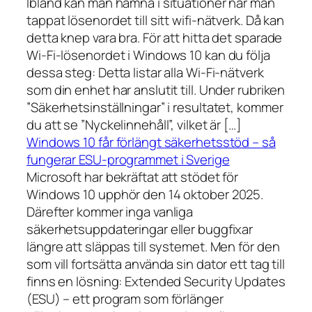
Ibland kan man hamna i situationer när man
tappat lösenordet till sitt wifi-nätverk. Då kan
detta knep vara bra. För att hitta det sparade
Wi-Fi-lösenordet i Windows 10 kan du följa
dessa steg: Detta listar alla Wi-Fi-nätverk
som din enhet har anslutit till. Under rubriken
”Säkerhetsinställningar” i resultatet, kommer
du att se ”Nyckelinnehåll”, vilket är […]
Windows 10 får förlängt säkerhetsstöd – så
fungerar ESU-programmet i Sverige
Microsoft har bekräftat att stödet för
Windows 10 upphör den 14 oktober 2025.
Därefter kommer inga vanliga
säkerhetsuppdateringar eller buggfixar
längre att släppas till systemet. Men för den
som vill fortsätta använda sin dator ett tag till
finns en lösning: Extended Security Updates
(ESU) – ett program som förlänger