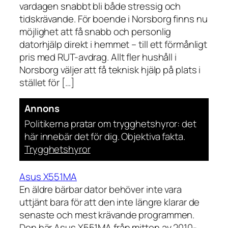
vardagen snabbt bli både stressig och
tidskrävande. För boende i Norsborg finns nu
möjlighet att få snabb och personlig
datorhjälp direkt i hemmet – till ett förmånligt
pris med RUT-avdrag. Allt fler hushåll i
Norsborg väljer att få teknisk hjälp på plats i
stället för […]
Annons
Politikerna pratar om trygghetshyror: det
här innebär det för dig. Objektiva fakta.
Trygghetshyror
Asus X551MA
En äldre bärbar dator behöver inte vara
uttjänt bara för att den inte längre klarar de
senaste och mest krävande programmen.
Den här Asus X551MA från mitten av 2010-