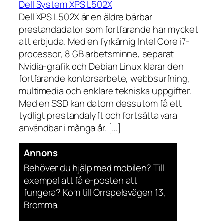
Dell System XPS L502X
Dell XPS L502X är en äldre bärbar
prestandadator som fortfarande har mycket
att erbjuda. Med en fyrkärnig Intel Core i7-
processor, 8 GB arbetsminne, separat
Nvidia-grafik och Debian Linux klarar den
fortfarande kontorsarbete, webbsurfning,
multimedia och enklare tekniska uppgifter.
Med en SSD kan datorn dessutom få ett
tydligt prestandalyft och fortsätta vara
användbar i många år. […]
Annons
Behöver du hjälp med mobilen? Till
exempel att få e-posten att
fungera? Kom till Orrspelsvägen 13,
Bromma.