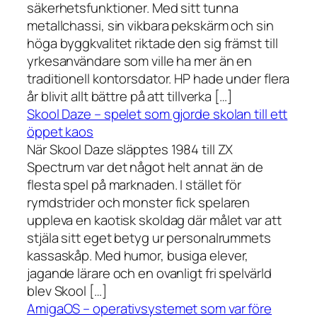
säkerhetsfunktioner. Med sitt tunna
metallchassi, sin vikbara pekskärm och sin
höga byggkvalitet riktade den sig främst till
yrkesanvändare som ville ha mer än en
traditionell kontorsdator. HP hade under flera
år blivit allt bättre på att tillverka […]
Skool Daze – spelet som gjorde skolan till ett
öppet kaos
När Skool Daze släpptes 1984 till ZX
Spectrum var det något helt annat än de
flesta spel på marknaden. I stället för
rymdstrider och monster fick spelaren
uppleva en kaotisk skoldag där målet var att
stjäla sitt eget betyg ur personalrummets
kassaskåp. Med humor, busiga elever,
jagande lärare och en ovanligt fri spelvärld
blev Skool […]
AmigaOS – operativsystemet som var före