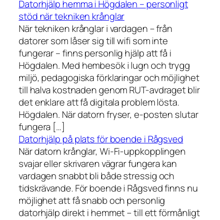
Datorhjälp hemma i Högdalen – personligt
stöd när tekniken krånglar
När tekniken krånglar i vardagen – från
datorer som låser sig till wifi som inte
fungerar – finns personlig hjälp att få i
Högdalen. Med hembesök i lugn och trygg
miljö, pedagogiska förklaringar och möjlighet
till halva kostnaden genom RUT-avdraget blir
det enklare att få digitala problem lösta.
Högdalen. När datorn fryser, e-posten slutar
fungera […]
Datorhjälp på plats för boende i Rågsved
När datorn krånglar, Wi-Fi-uppkopplingen
svajar eller skrivaren vägrar fungera kan
vardagen snabbt bli både stressig och
tidskrävande. För boende i Rågsved finns nu
möjlighet att få snabb och personlig
datorhjälp direkt i hemmet – till ett förmånligt