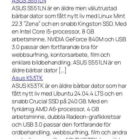
ASUS S551LN
ASUS S551LN är en äldre men välutrustad
bärbar dator som fått nytt liv med Linux Mint
22.3 ”Zena” och en snabb Kingston SSD. Med
en Intel Core i5-processor, 8 GB
arbetsminne, NVIDIA GeForce 840M och USB
3.0 passar den fortfarande bra för
webbsurfning, kontorsarbete, film och
enklare bildbehandling. ASUS S551LN är en
äldre bärbar dator […]
Asus K53TK
ASUS K53TK är en äldre bärbar dator som har
fått nytt liv med Ubuntu 24.04.4 LTS och en
snabb Crucial SSD på 240 GB. Med en
fyrkärnig AMD A6-processor, 4 GB
arbetsminne, dubbla Radeon-grafikkretsar
och USB 3.0 passar den fortfarande för
ordbehandling, webbsurfning, film och andra