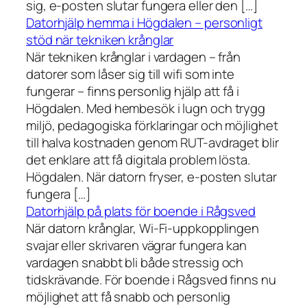
sig, e-posten slutar fungera eller den […]
Datorhjälp hemma i Högdalen – personligt
stöd när tekniken krånglar
När tekniken krånglar i vardagen – från
datorer som låser sig till wifi som inte
fungerar – finns personlig hjälp att få i
Högdalen. Med hembesök i lugn och trygg
miljö, pedagogiska förklaringar och möjlighet
till halva kostnaden genom RUT-avdraget blir
det enklare att få digitala problem lösta.
Högdalen. När datorn fryser, e-posten slutar
fungera […]
Datorhjälp på plats för boende i Rågsved
När datorn krånglar, Wi-Fi-uppkopplingen
svajar eller skrivaren vägrar fungera kan
vardagen snabbt bli både stressig och
tidskrävande. För boende i Rågsved finns nu
möjlighet att få snabb och personlig