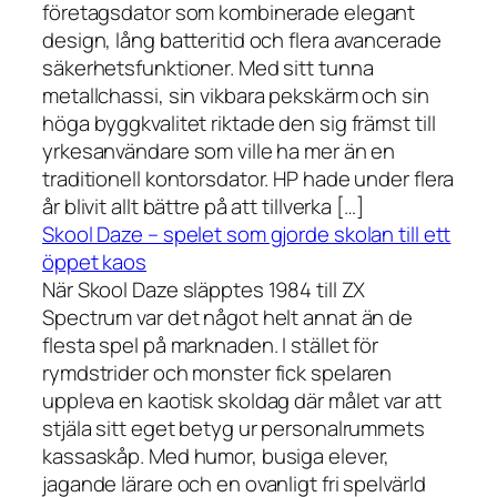
företagsdator som kombinerade elegant
design, lång batteritid och flera avancerade
säkerhetsfunktioner. Med sitt tunna
metallchassi, sin vikbara pekskärm och sin
höga byggkvalitet riktade den sig främst till
yrkesanvändare som ville ha mer än en
traditionell kontorsdator. HP hade under flera
år blivit allt bättre på att tillverka […]
Skool Daze – spelet som gjorde skolan till ett
öppet kaos
När Skool Daze släpptes 1984 till ZX
Spectrum var det något helt annat än de
flesta spel på marknaden. I stället för
rymdstrider och monster fick spelaren
uppleva en kaotisk skoldag där målet var att
stjäla sitt eget betyg ur personalrummets
kassaskåp. Med humor, busiga elever,
jagande lärare och en ovanligt fri spelvärld