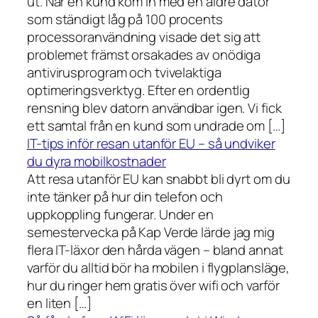
ut. När en kund kom in med en äldre dator
som ständigt låg på 100 procents
processoranvändning visade det sig att
problemet främst orsakades av onödiga
antivirusprogram och tvivelaktiga
optimeringsverktyg. Efter en ordentlig
rensning blev datorn användbar igen. Vi fick
ett samtal från en kund som undrade om […]
IT-tips inför resan utanför EU – så undviker
du dyra mobilkostnader
Att resa utanför EU kan snabbt bli dyrt om du
inte tänker på hur din telefon och
uppkoppling fungerar. Under en
semestervecka på Kap Verde lärde jag mig
flera IT-läxor den hårda vägen – bland annat
varför du alltid bör ha mobilen i flygplansläge,
hur du ringer hem gratis över wifi och varför
en liten […]