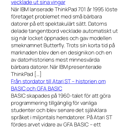
vecklade ut sina vingar
När IBM lanserade ThinkPad 701 år 1995 löste
företaget problemet med små bärbara
datorer på ett spektakulärt sätt. Datorns
delade tangentbord vecklade automatiskt ut
sig när locket öppnades och gav modellen
smeknamnet Butterfly. Trots sin korta tid på
marknaden blev den en designikon och en
av datorhistoriens mest minnesvärda
bärbara datorer. När IBM presenterade
ThinkPad […]
Från stordator till Atari ST – historien om
BASIC och GFA BASIC
BASIC skapades på 1960-talet för att göra
programmering tillgänglig för vanliga
studenter och blev senare det självklara
språket i miljontals hemdatorer. På Atari ST
fördes arvet vidare av GFA BASIC – ett