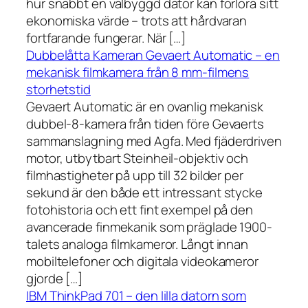
hur snabbt en välbyggd dator kan förlora sitt
ekonomiska värde – trots att hårdvaran
fortfarande fungerar. När […]
Dubbelåtta Kameran Gevaert Automatic – en
mekanisk filmkamera från 8 mm-filmens
storhetstid
Gevaert Automatic är en ovanlig mekanisk
dubbel-8-kamera från tiden före Gevaerts
sammanslagning med Agfa. Med fjäderdriven
motor, utbytbart Steinheil-objektiv och
filmhastigheter på upp till 32 bilder per
sekund är den både ett intressant stycke
fotohistoria och ett fint exempel på den
avancerade finmekanik som präglade 1900-
talets analoga filmkameror. Långt innan
mobiltelefoner och digitala videokameror
gjorde […]
IBM ThinkPad 701 – den lilla datorn som