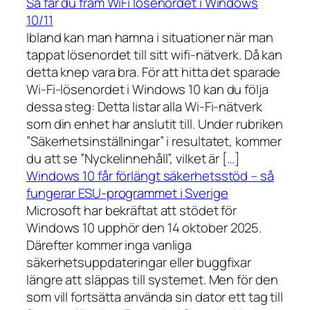
Så får du fram WiFi lösenordet i Windows
10/11
Ibland kan man hamna i situationer när man
tappat lösenordet till sitt wifi-nätverk. Då kan
detta knep vara bra. För att hitta det sparade
Wi-Fi-lösenordet i Windows 10 kan du följa
dessa steg: Detta listar alla Wi-Fi-nätverk
som din enhet har anslutit till. Under rubriken
”Säkerhetsinställningar” i resultatet, kommer
du att se ”Nyckelinnehåll”, vilket är […]
Windows 10 får förlängt säkerhetsstöd – så
fungerar ESU-programmet i Sverige
Microsoft har bekräftat att stödet för
Windows 10 upphör den 14 oktober 2025.
Därefter kommer inga vanliga
säkerhetsuppdateringar eller buggfixar
längre att släppas till systemet. Men för den
som vill fortsätta använda sin dator ett tag till