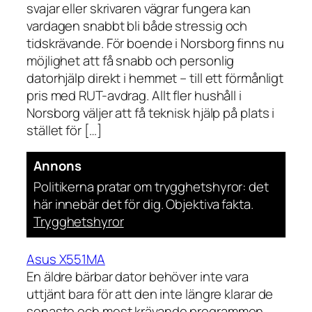
svajar eller skrivaren vägrar fungera kan
vardagen snabbt bli både stressig och
tidskrävande. För boende i Norsborg finns nu
möjlighet att få snabb och personlig
datorhjälp direkt i hemmet – till ett förmånligt
pris med RUT-avdrag. Allt fler hushåll i
Norsborg väljer att få teknisk hjälp på plats i
stället för […]
Annons
Politikerna pratar om trygghetshyror: det
här innebär det för dig. Objektiva fakta.
Trygghetshyror
Asus X551MA
En äldre bärbar dator behöver inte vara
uttjänt bara för att den inte längre klarar de
senaste och mest krävande programmen.