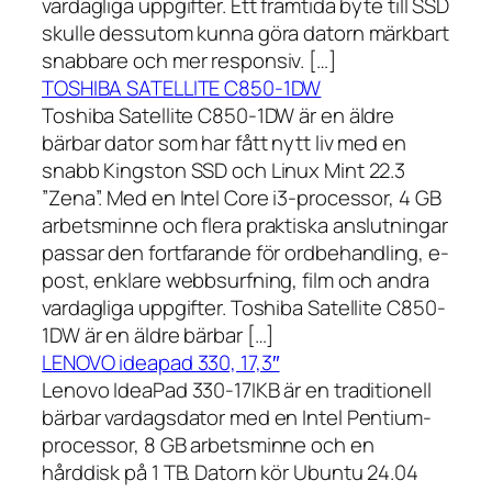
vardagliga uppgifter. Ett framtida byte till SSD
skulle dessutom kunna göra datorn märkbart
snabbare och mer responsiv. […]
TOSHIBA SATELLITE C850-1DW
Toshiba Satellite C850-1DW är en äldre
bärbar dator som har fått nytt liv med en
snabb Kingston SSD och Linux Mint 22.3
”Zena”. Med en Intel Core i3-processor, 4 GB
arbetsminne och flera praktiska anslutningar
passar den fortfarande för ordbehandling, e-
post, enklare webbsurfning, film och andra
vardagliga uppgifter. Toshiba Satellite C850-
1DW är en äldre bärbar […]
LENOVO ideapad 330, 17,3″
Lenovo IdeaPad 330-17IKB är en traditionell
bärbar vardagsdator med en Intel Pentium-
processor, 8 GB arbetsminne och en
hårddisk på 1 TB. Datorn kör Ubuntu 24.04