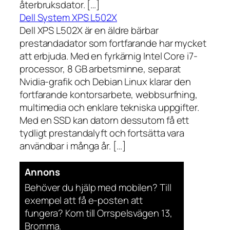
återbruksdator. […]
Dell System XPS L502X
Dell XPS L502X är en äldre bärbar
prestandadator som fortfarande har mycket
att erbjuda. Med en fyrkärnig Intel Core i7-
processor, 8 GB arbetsminne, separat
Nvidia-grafik och Debian Linux klarar den
fortfarande kontorsarbete, webbsurfning,
multimedia och enklare tekniska uppgifter.
Med en SSD kan datorn dessutom få ett
tydligt prestandalyft och fortsätta vara
användbar i många år. […]
Annons
Behöver du hjälp med mobilen? Till
exempel att få e-posten att
fungera? Kom till Orrspelsvägen 13,
Bromma.