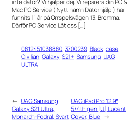
inte dator? Vi hjälper dej. Vi reparera din PC &
Mac PC Service ( Nytt namn Datorhjälp ) har
funnits 11 år på Orrspelsvägen 13, Bromma.
Därför PC Service Låt oss […]
0812451038880
3700239
Black
case
Civilian
Galaxy
S21+
Samsung
UAG
ULTRA
←
UAG Samsung
UAG iPad Pro 12.9″
Galaxy S21 Ultra,
5/4th gen [U] Lucent
Monarch-Fodral, Svart
Cover, Blue
→