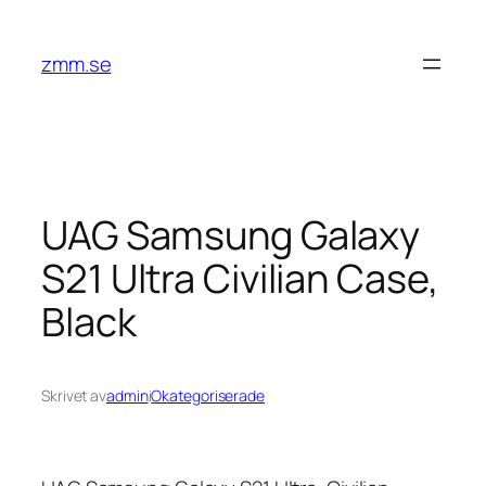
Hoppa
till
zmm.se
innehåll
UAG Samsung Galaxy
S21 Ultra Civilian Case,
Black
Skrivet av
admin
i
Okategoriserade