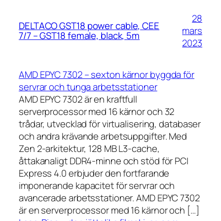
28
DELTACO GST18 power cable, CEE
mars
7/7 – GST18 female, black, 5m
2023
AMD EPYC 7302 – sexton kärnor byggda för
servrar och tunga arbetsstationer
AMD EPYC 7302 är en kraftfull
serverprocessor med 16 kärnor och 32
trådar, utvecklad för virtualisering, databaser
och andra krävande arbetsuppgifter. Med
Zen 2-arkitektur, 128 MB L3-cache,
åttakanaligt DDR4-minne och stöd för PCI
Express 4.0 erbjuder den fortfarande
imponerande kapacitet för servrar och
avancerade arbetsstationer. AMD EPYC 7302
är en serverprocessor med 16 kärnor och […]