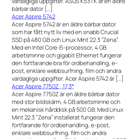
vardagliga uppgifter. ASUS K53TK är en äldre
bärbar dator […]
Acer Aspire 5742
Acer Aspire 5742 är en äldre bärbar dator
som har fått nytt liv med en snabb Crucial
SSD på 480 GB och Linux Mint 22.3 ”Zena”.
Med en Intel Core i5-processor, 4 GB
arbetsminne och gigabit Ethernet fungerar
den fortfarande bra för ordbehandling, e-
post, enklare webbsurfning, film och andra
vardagliga uppgifter. Acer Aspire 5742 är […]
Acer Aspire 7750Z , 17,3″
Acer Aspire 7750Z är en äldre bärbar dator
med stor bildskärm, 4 GB arbetsminne och
en mekanisk hårddisk på 500 GB. Med Linux
Mint 22.3 ”Zena” installerat fungerar den
fortfarande för ordbehandling, e-post,
enklare webbsurfning, film och andra