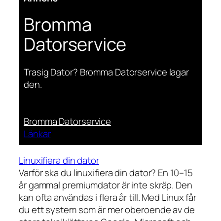
Bromma
Datorservice
Trasig Dator? Bromma Datorservice lagar
den.
Bromma Datorservice
Länkar
Linuxifiera din dator
Varför ska du linuxifiera din dator? En 10–15
år gammal premiumdator är inte skräp. Den
kan ofta användas i flera år till. Med Linux får
du ett system som är mer oberoende av de