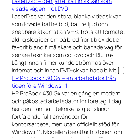
LaserDisc – den jättelika filmskivan som
visade vägen mot DVD
LaserDisc var den stora, blanka videoskivan
som lovade bättre bild, bättre ljud och
snabbare åtkomst än VHS. Trots att formatet
aldrig slog igenom på bred front blev det en
favorit bland filmälskare och banade väg för
senare tekniker som cd, dvd och Blu-ray.
Långt innan filmer kunde strömmas över
internet och innan DVD-skivan hade blivit […]
HP ProBook 430 G4 – en arbetsdator från
tiden före Windows 11
HP ProBook 430 G4 var en gång en modern
och påkostad arbetsdator för företag. I dag
har den hamnat i teknikens gränsland:
fortfarande fullt användbar för
kontorsarbete, men utan officiellt stöd för
Windows 11. Modellen berättar historien om