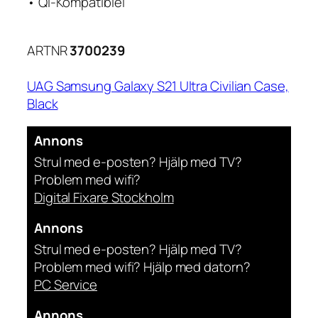
• Qi-Kompatiblel
ARTNR
3700239
UAG Samsung Galaxy S21 Ultra Civilian Case,
Black
Annons
Strul med e-posten? Hjälp med TV?
Problem med wifi?
Digital Fixare Stockholm
Annons
Strul med e-posten? Hjälp med TV?
Problem med wifi? Hjälp med datorn?
PC Service
Annons