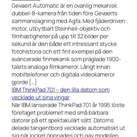
Gevaert Automatic är en ovanlig mekanisk
dubbel-8-kamera från tiden före Gevaerts
sammanslagning med Agfa. Med fjäderdriven
motor, utbytbart Steinheil-objektiv och
filmhastigheter på upp till 32 bilder per
sekund är den både ett intressant stycke
fotohistoria och ett fint exempel på den
avancerade finmekanik som präglade 1900-
talets analoga filmkameror. Långt innan
mobiltelefoner och digitala videokameror
gjorde […]
IBM ThinkPad 701 – den lilla datorn som
vecklade ut sina vingar
När IBM lanserade ThinkPad 701 år 1995 löste
företaget problemet med små bärbara
datorer på ett spektakulärt sätt. Datorns
delade tangentbord vecklade automatiskt ut
sig när locket öppnades och gav modellen