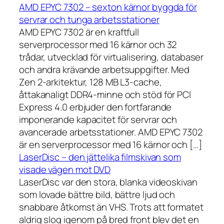
AMD EPYC 7302 – sexton kärnor byggda för
servrar och tunga arbetsstationer
AMD EPYC 7302 är en kraftfull
serverprocessor med 16 kärnor och 32
trådar, utvecklad för virtualisering, databaser
och andra krävande arbetsuppgifter. Med
Zen 2-arkitektur, 128 MB L3-cache,
åttakanaligt DDR4-minne och stöd för PCI
Express 4.0 erbjuder den fortfarande
imponerande kapacitet för servrar och
avancerade arbetsstationer. AMD EPYC 7302
är en serverprocessor med 16 kärnor och […]
LaserDisc – den jättelika filmskivan som
visade vägen mot DVD
LaserDisc var den stora, blanka videoskivan
som lovade bättre bild, bättre ljud och
snabbare åtkomst än VHS. Trots att formatet
aldrig slog igenom på bred front blev det en