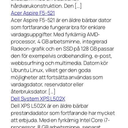
hårdvarukonstruktion. Den […]
Acer Aspire F5-521
Acer Aspire F5-521 är en äldre bärbar dator
som fortfarande fungerar bra för enklare
vardagsuppgifter. Med fyrkärnig AMD-
processor, 4 GB arbetsminne, integrerad
Radeon-grafik och en SSD på 128 GB passar
den för exempelvis ordbehandling, e-post,
webbsurfning och multimedia. Datorn kör
Ubuntu Linux, vilket ger den goda
möjligheter att fortsätta användas som
vardagsdator, reservdator eller
återbruksdator. […]
Dell System XPS L502X
Dell XPS L502X är en äldre bärbar
prestandadator som fortfarande har mycket
att erbjuda. Med en fyrkärnig Intel Core i7-
processor, 8 GB arbetsminne, separat