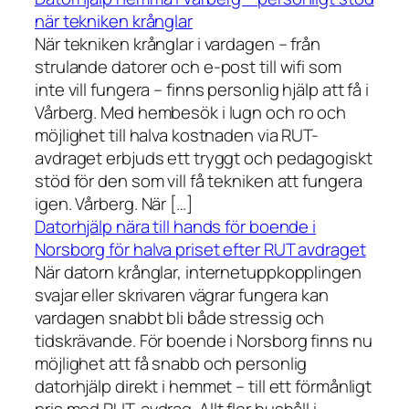
när tekniken krånglar
När tekniken krånglar i vardagen – från
strulande datorer och e-post till wifi som
inte vill fungera – finns personlig hjälp att få i
Vårberg. Med hembesök i lugn och ro och
möjlighet till halva kostnaden via RUT-
avdraget erbjuds ett tryggt och pedagogiskt
stöd för den som vill få tekniken att fungera
igen. Vårberg. När […]
Datorhjälp nära till hands för boende i
Norsborg för halva priset efter RUT avdraget
När datorn krånglar, internetuppkopplingen
svajar eller skrivaren vägrar fungera kan
vardagen snabbt bli både stressig och
tidskrävande. För boende i Norsborg finns nu
möjlighet att få snabb och personlig
datorhjälp direkt i hemmet – till ett förmånligt
pris med RUT-avdrag. Allt fler hushåll i