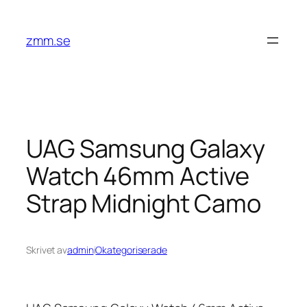
Hoppa
till
zmm.se
innehåll
UAG Samsung Galaxy
Watch 46mm Active
Strap Midnight Camo
Skrivet av
admin
i
Okategoriserade