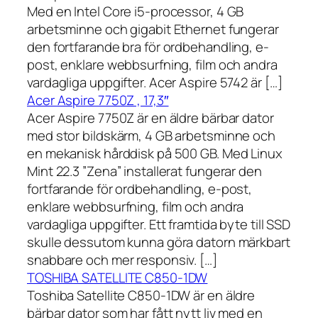
Med en Intel Core i5-processor, 4 GB
arbetsminne och gigabit Ethernet fungerar
den fortfarande bra för ordbehandling, e-
post, enklare webbsurfning, film och andra
vardagliga uppgifter. Acer Aspire 5742 är […]
Acer Aspire 7750Z , 17,3″
Acer Aspire 7750Z är en äldre bärbar dator
med stor bildskärm, 4 GB arbetsminne och
en mekanisk hårddisk på 500 GB. Med Linux
Mint 22.3 ”Zena” installerat fungerar den
fortfarande för ordbehandling, e-post,
enklare webbsurfning, film och andra
vardagliga uppgifter. Ett framtida byte till SSD
skulle dessutom kunna göra datorn märkbart
snabbare och mer responsiv. […]
TOSHIBA SATELLITE C850-1DW
Toshiba Satellite C850-1DW är en äldre
bärbar dator som har fått nytt liv med en