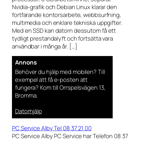
Nvidia-grafik och Debian Linux klarar den
fortfarande kontorsarbete, webbsurfning,
multimedia och enklare tekniska uppgifter.
Med en SSD kan datorn dessutom få ett
tydligt prestandalyft och fortsätta vara
användbar i många år. […]
Annons
Behöver du hjälp med mobilen? Till
exempel att få e-posten att
fungera? Kom till Orrspelsvägen 13,
Bromma.
Datorhjälp
PC Service Alby Tel 08 37 21 00
PC Service Alby PC Service har Telefon 08 37