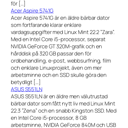
för […]
Acer Aspire 5741G
Acer Aspire 5741G är en äldre bärbar dator
som fortfarande klarar enklare
vardagsuppgifter med Linux Mint 22.2 ”Zara”.
Med en Intel Core i5-processor, separat
NVIDIA GeForce GT 320M-grafik och en
hårddisk på 320 GB passar den för
ordbehandling, e-post, webbsurfning, film
och enklare Linuxprojekt, även om mer
arbetsminne och en SSD skulle göra den
betydligt […]
ASUS S551LN
ASUS S551LN är en äldre men välutrustad
bärbar dator som fått nytt liv med Linux Mint
22.3 ”Zena” och en snabb Kingston SSD. Med
en Intel Core i5-processor, 8 GB
arbetsminne, NVIDIA GeForce 840M och USB