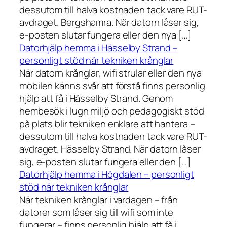
dessutom till halva kostnaden tack vare RUT-
avdraget. Bergshamra. När datorn låser sig,
e-posten slutar fungera eller den nya […]
Datorhjälp hemma i Hässelby Strand –
personligt stöd när tekniken krånglar
När datorn krånglar, wifi strular eller den nya
mobilen känns svår att förstå finns personlig
hjälp att få i Hässelby Strand. Genom
hembesök i lugn miljö och pedagogiskt stöd
på plats blir tekniken enklare att hantera –
dessutom till halva kostnaden tack vare RUT-
avdraget. Hässelby Strand. När datorn låser
sig, e-posten slutar fungera eller den […]
Datorhjälp hemma i Högdalen – personligt
stöd när tekniken krånglar
När tekniken krånglar i vardagen – från
datorer som låser sig till wifi som inte
fungerar – finns personlig hjälp att få i