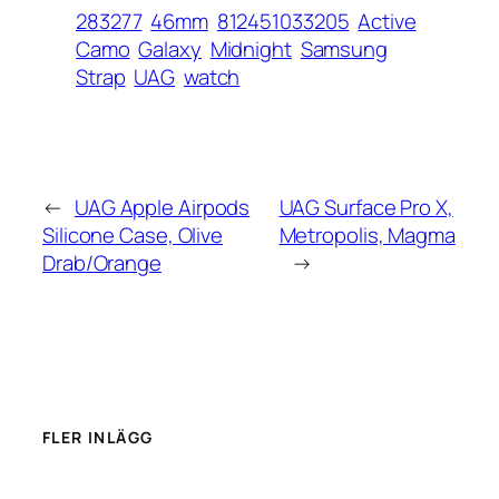
283277
46mm
812451033205
Active
Camo
Galaxy
Midnight
Samsung
Strap
UAG
watch
←
UAG Apple Airpods
UAG Surface Pro X,
Silicone Case, Olive
Metropolis, Magma
Drab/Orange
→
FLER INLÄGG