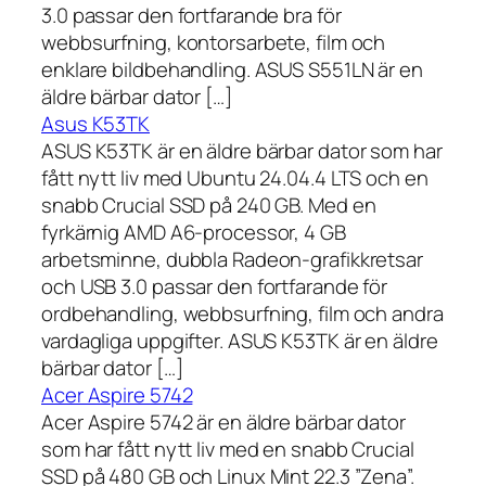
3.0 passar den fortfarande bra för
webbsurfning, kontorsarbete, film och
enklare bildbehandling. ASUS S551LN är en
äldre bärbar dator […]
Asus K53TK
ASUS K53TK är en äldre bärbar dator som har
fått nytt liv med Ubuntu 24.04.4 LTS och en
snabb Crucial SSD på 240 GB. Med en
fyrkärnig AMD A6-processor, 4 GB
arbetsminne, dubbla Radeon-grafikkretsar
och USB 3.0 passar den fortfarande för
ordbehandling, webbsurfning, film och andra
vardagliga uppgifter. ASUS K53TK är en äldre
bärbar dator […]
Acer Aspire 5742
Acer Aspire 5742 är en äldre bärbar dator
som har fått nytt liv med en snabb Crucial
SSD på 480 GB och Linux Mint 22.3 ”Zena”.