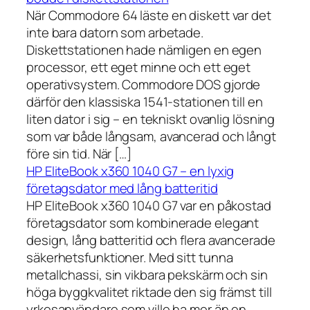
När Commodore 64 läste en diskett var det
inte bara datorn som arbetade.
Diskettstationen hade nämligen en egen
processor, ett eget minne och ett eget
operativsystem. Commodore DOS gjorde
därför den klassiska 1541-stationen till en
liten dator i sig – en tekniskt ovanlig lösning
som var både långsam, avancerad och långt
före sin tid. När […]
HP EliteBook x360 1040 G7 – en lyxig
företagsdator med lång batteritid
HP EliteBook x360 1040 G7 var en påkostad
företagsdator som kombinerade elegant
design, lång batteritid och flera avancerade
säkerhetsfunktioner. Med sitt tunna
metallchassi, sin vikbara pekskärm och sin
höga byggkvalitet riktade den sig främst till
yrkesanvändare som ville ha mer än en