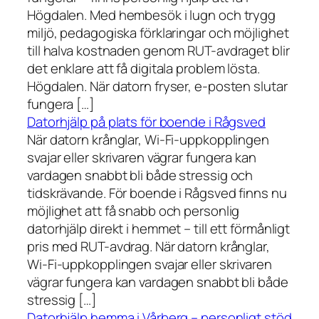
Högdalen. Med hembesök i lugn och trygg
miljö, pedagogiska förklaringar och möjlighet
till halva kostnaden genom RUT-avdraget blir
det enklare att få digitala problem lösta.
Högdalen. När datorn fryser, e-posten slutar
fungera […]
Datorhjälp på plats för boende i Rågsved
När datorn krånglar, Wi-Fi-uppkopplingen
svajar eller skrivaren vägrar fungera kan
vardagen snabbt bli både stressig och
tidskrävande. För boende i Rågsved finns nu
möjlighet att få snabb och personlig
datorhjälp direkt i hemmet – till ett förmånligt
pris med RUT-avdrag. När datorn krånglar,
Wi-Fi-uppkopplingen svajar eller skrivaren
vägrar fungera kan vardagen snabbt bli både
stressig […]
Datorhjälp hemma i Vårberg – personligt stöd