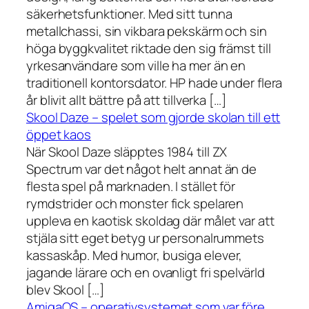
säkerhetsfunktioner. Med sitt tunna
metallchassi, sin vikbara pekskärm och sin
höga byggkvalitet riktade den sig främst till
yrkesanvändare som ville ha mer än en
traditionell kontorsdator. HP hade under flera
år blivit allt bättre på att tillverka […]
Skool Daze – spelet som gjorde skolan till ett
öppet kaos
När Skool Daze släpptes 1984 till ZX
Spectrum var det något helt annat än de
flesta spel på marknaden. I stället för
rymdstrider och monster fick spelaren
uppleva en kaotisk skoldag där målet var att
stjäla sitt eget betyg ur personalrummets
kassaskåp. Med humor, busiga elever,
jagande lärare och en ovanligt fri spelvärld
blev Skool […]
AmigaOS – operativsystemet som var före