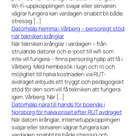
Wi-Fi-uppkopplingen svajar eller skrivaren
vägrar fungera kan vardagen snabbt bli både
stressig […]
Datorhjälp hemma i Vårberg – personligt stöd
när tekniken krånglar
När tekniken krånglar i vardagen – från
strulande datorer och e-post till wifi som
inte vill fungera – finns personlig hjälp att få i
Vårberg. Med hembesök i lugn och ro och
möjlighet till halva kostnaden via RUT-
avdraget erbjuds ett tryggt och pedagogiskt
stöd för den som vill få tekniken att fungera
igen. Vårberg. När […]
Datorhjälp nära till hands för boende i
Norsborg för halva priset efter RUT avdraget
När datorn krånglar, internetuppkopplingen
svajar eller skrivaren vägrar fungera kan
vardagen snabbt bli både stressig och