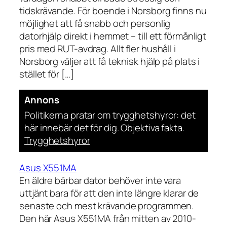
tidskrävande. För boende i Norsborg finns nu
möjlighet att få snabb och personlig
datorhjälp direkt i hemmet – till ett förmånligt
pris med RUT-avdrag. Allt fler hushåll i
Norsborg väljer att få teknisk hjälp på plats i
stället för […]
Annons
Politikerna pratar om trygghetshyror: det
här innebär det för dig. Objektiva fakta.
Trygghetshyror
Asus X551MA
En äldre bärbar dator behöver inte vara
uttjänt bara för att den inte längre klarar de
senaste och mest krävande programmen.
Den här Asus X551MA från mitten av 2010-