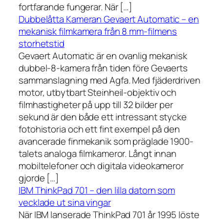
fortfarande fungerar. När […]
Dubbelåtta Kameran Gevaert Automatic – en
mekanisk filmkamera från 8 mm-filmens
storhetstid
Gevaert Automatic är en ovanlig mekanisk
dubbel-8-kamera från tiden före Gevaerts
sammanslagning med Agfa. Med fjäderdriven
motor, utbytbart Steinheil-objektiv och
filmhastigheter på upp till 32 bilder per
sekund är den både ett intressant stycke
fotohistoria och ett fint exempel på den
avancerade finmekanik som präglade 1900-
talets analoga filmkameror. Långt innan
mobiltelefoner och digitala videokameror
gjorde […]
IBM ThinkPad 701 – den lilla datorn som
vecklade ut sina vingar
När IBM lanserade ThinkPad 701 år 1995 löste