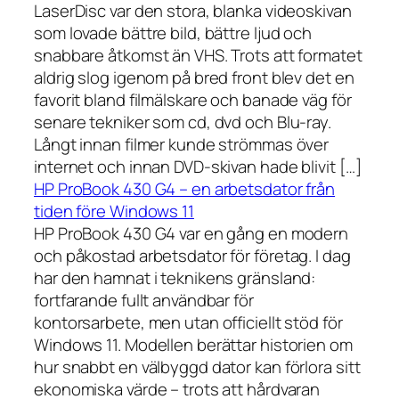
LaserDisc var den stora, blanka videoskivan
som lovade bättre bild, bättre ljud och
snabbare åtkomst än VHS. Trots att formatet
aldrig slog igenom på bred front blev det en
favorit bland filmälskare och banade väg för
senare tekniker som cd, dvd och Blu-ray.
Långt innan filmer kunde strömmas över
internet och innan DVD-skivan hade blivit […]
HP ProBook 430 G4 – en arbetsdator från
tiden före Windows 11
HP ProBook 430 G4 var en gång en modern
och påkostad arbetsdator för företag. I dag
har den hamnat i teknikens gränsland:
fortfarande fullt användbar för
kontorsarbete, men utan officiellt stöd för
Windows 11. Modellen berättar historien om
hur snabbt en välbyggd dator kan förlora sitt
ekonomiska värde – trots att hårdvaran