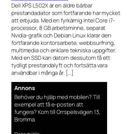
Dell XPS L502X är en äldre bärbar
prestandadator som fortfarande har mycket
att erbjuda. Med en fyrkärnig Intel Core i7-
processor, 8 GB arbetsminne, separat
Nvidia-grafik och Debian Linux klarar den
fortfarande kontorsarbete, webbsurfning,
multimedia och enklare tekniska uppgifter.
Med en SSD kan datorn dessutom få ett
tydligt prestandalyft och fortsätta vara
användbar i många år. […]
Annons
Behöver du hjälp med mobilen? Till
exempel att få e-posten att
fungera? Kom till Orrspelsvägen 13,
Bromma.