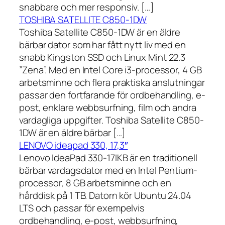
snabbare och mer responsiv. […]
TOSHIBA SATELLITE C850-1DW
Toshiba Satellite C850-1DW är en äldre
bärbar dator som har fått nytt liv med en
snabb Kingston SSD och Linux Mint 22.3
”Zena”. Med en Intel Core i3-processor, 4 GB
arbetsminne och flera praktiska anslutningar
passar den fortfarande för ordbehandling, e-
post, enklare webbsurfning, film och andra
vardagliga uppgifter. Toshiba Satellite C850-
1DW är en äldre bärbar […]
LENOVO ideapad 330, 17,3″
Lenovo IdeaPad 330-17IKB är en traditionell
bärbar vardagsdator med en Intel Pentium-
processor, 8 GB arbetsminne och en
hårddisk på 1 TB. Datorn kör Ubuntu 24.04
LTS och passar för exempelvis
ordbehandling, e-post, webbsurfning,