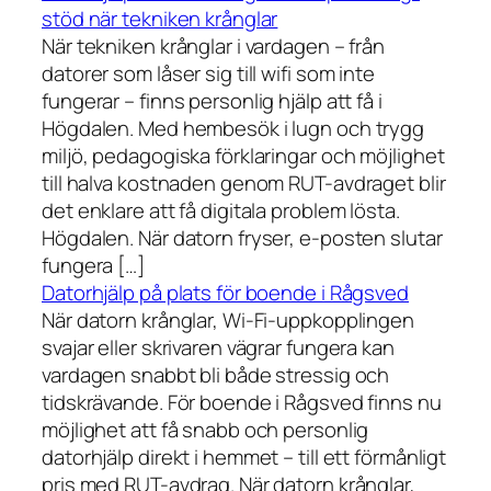
stöd när tekniken krånglar
När tekniken krånglar i vardagen – från
datorer som låser sig till wifi som inte
fungerar – finns personlig hjälp att få i
Högdalen. Med hembesök i lugn och trygg
miljö, pedagogiska förklaringar och möjlighet
till halva kostnaden genom RUT-avdraget blir
det enklare att få digitala problem lösta.
Högdalen. När datorn fryser, e-posten slutar
fungera […]
Datorhjälp på plats för boende i Rågsved
När datorn krånglar, Wi-Fi-uppkopplingen
svajar eller skrivaren vägrar fungera kan
vardagen snabbt bli både stressig och
tidskrävande. För boende i Rågsved finns nu
möjlighet att få snabb och personlig
datorhjälp direkt i hemmet – till ett förmånligt
pris med RUT-avdrag. När datorn krånglar,