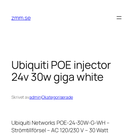
Hoppa
till
zmm.se
innehåll
Ubiquiti POE injector
24v 30w giga white
Skrivet av
admin
i
Okategoriserade
Ubiquiti Networks POE-24-30W-G-WH –
Strömtillförsel – AC 120/230 V – 30 Watt