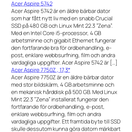
Acer Aspire 5742
Acer Aspire 5742 är en äldre bärbar dator
som har fått nytt liv med en snabb Crucial
SSD på 480 GB och Linux Mint 22.3 ”Zena”.
Med en Intel Core i5-processor, 4 GB
arbetsminne och gigabit Ethernet fungerar
den fortfarande bra för ordbehandling, e-
post, enklare webbsurfning, film och andra
vardagliga uppgifter. Acer Aspire 5742 är […]
Acer Aspire 7750Z , 17,3″
Acer Aspire 7750Z är en äldre bärbar dator
med stor bildskärm, 4 GB arbetsminne och
en mekanisk hårddisk på 500 GB. Med Linux
Mint 22.3 ”Zena” installerat fungerar den
fortfarande för ordbehandling, e-post,
enklare webbsurfning, film och andra
vardagliga uppgifter. Ett framtida byte till SSD
skulle dessutom kunna göra datorn märkbart