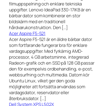
filmuppspelning och enklare tekniska
uppgifter. Lenovo IdeaPad 330-17IKB är en
bärbar dator som kombinerar en stor
bildskärm med en traditionell
hårdvarukonstruktion. Den […]
Acer Aspire F5-521
Acer Aspire F5-521 är en äldre bärbar dator
som fortfarande fungerar bra för enklare
vardagsuppgifter. Med fyrkärnig AMD-
processor, 4 GB arbetsminne, integrerad
Radeon-grafik och en SSD på 128 GB passar
den för exempelvis ordbehandling, e-post,
webbsurfning och multimedia. Datorn kör
Ubuntu Linux, vilket ger den goda
möjligheter att fortsätta användas som
vardagsdator, reservdator eller
återbruksdator. […]
Dell System XPS L502X