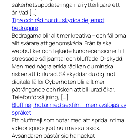
säkerhetsuppdateringarna i ytterligare ett
år. Vad […]
Tipa och råd hur du skydda dej emot
bedragare
Bedragarna blir allt mer kreativa – och fällorna
allt svårare att genomskåda. Från falska
webbutiker och fejkade kundrecensioner till
stressade säljsamtal och bluffade ID-skydd.
Men med några enkla råd kan du minska
risken att bli lurad. Så skyddar du dig mot
digitala fällor Cyberhoten blir allt mer
påträngande och risken att bli lurad ökar.
Telefonförsäljning, […]
Bluffmejl hotar med sexfilm – men avslöjas av
språket
Ett bluffmejl som hotar med att sprida intima
videor sprids just nu i massutskick.
Avsändaren påstår sig ha hackat