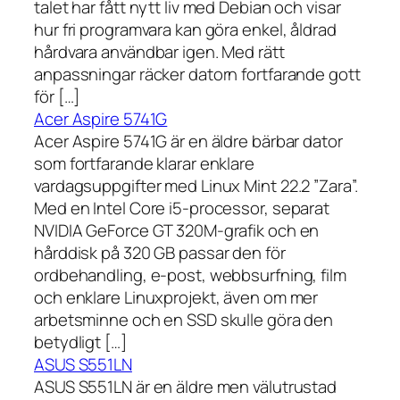
talet har fått nytt liv med Debian och visar
hur fri programvara kan göra enkel, åldrad
hårdvara användbar igen. Med rätt
anpassningar räcker datorn fortfarande gott
för […]
Acer Aspire 5741G
Acer Aspire 5741G är en äldre bärbar dator
som fortfarande klarar enklare
vardagsuppgifter med Linux Mint 22.2 ”Zara”.
Med en Intel Core i5-processor, separat
NVIDIA GeForce GT 320M-grafik och en
hårddisk på 320 GB passar den för
ordbehandling, e-post, webbsurfning, film
och enklare Linuxprojekt, även om mer
arbetsminne och en SSD skulle göra den
betydligt […]
ASUS S551LN
ASUS S551LN är en äldre men välutrustad