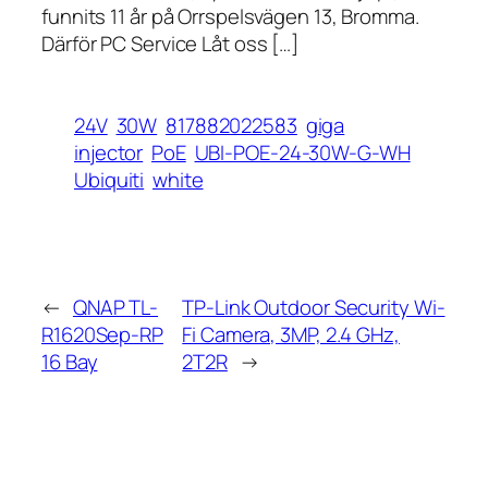
funnits 11 år på Orrspelsvägen 13, Bromma.
Därför PC Service Låt oss […]
24V
30W
817882022583
giga
injector
PoE
UBI-POE-24-30W-G-WH
Ubiquiti
white
←
QNAP TL-
TP-Link Outdoor Security Wi-
R1620Sep-RP
Fi Camera, 3MP, 2.4 GHz,
16 Bay
2T2R
→