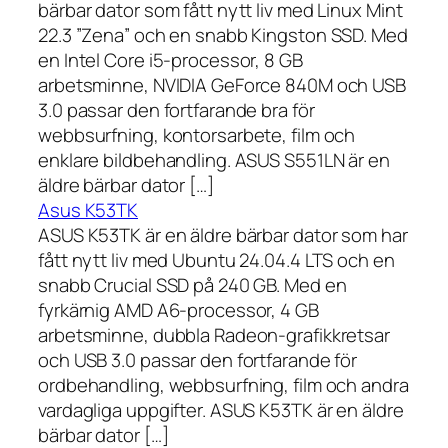
bärbar dator som fått nytt liv med Linux Mint
22.3 ”Zena” och en snabb Kingston SSD. Med
en Intel Core i5-processor, 8 GB
arbetsminne, NVIDIA GeForce 840M och USB
3.0 passar den fortfarande bra för
webbsurfning, kontorsarbete, film och
enklare bildbehandling. ASUS S551LN är en
äldre bärbar dator […]
Asus K53TK
ASUS K53TK är en äldre bärbar dator som har
fått nytt liv med Ubuntu 24.04.4 LTS och en
snabb Crucial SSD på 240 GB. Med en
fyrkärnig AMD A6-processor, 4 GB
arbetsminne, dubbla Radeon-grafikkretsar
och USB 3.0 passar den fortfarande för
ordbehandling, webbsurfning, film och andra
vardagliga uppgifter. ASUS K53TK är en äldre
bärbar dator […]