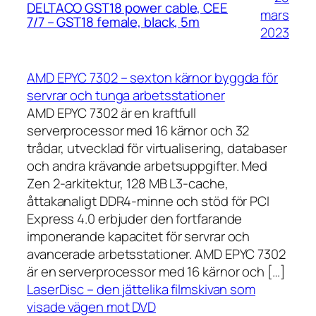
DELTACO GST18 power cable, CEE
mars
7/7 – GST18 female, black, 5m
2023
AMD EPYC 7302 – sexton kärnor byggda för
servrar och tunga arbetsstationer
AMD EPYC 7302 är en kraftfull
serverprocessor med 16 kärnor och 32
trådar, utvecklad för virtualisering, databaser
och andra krävande arbetsuppgifter. Med
Zen 2-arkitektur, 128 MB L3-cache,
åttakanaligt DDR4-minne och stöd för PCI
Express 4.0 erbjuder den fortfarande
imponerande kapacitet för servrar och
avancerade arbetsstationer. AMD EPYC 7302
är en serverprocessor med 16 kärnor och […]
LaserDisc – den jättelika filmskivan som
visade vägen mot DVD