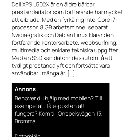
Dell XPS L502X är en äldre bärbar
prestandadator som fortfarande har mycket
att erbjuda. Med en fyrkärnig Intel Core i7-
processor, 8 GB arbetsminne, separat
Nvidia-grafik och Debian Linux klarar den
fortfarande kontorsarbete, webbsurfning,
multimedia och enklare tekniska uppgifter.
Med en SSD kan datorn dessutom få ett
tydligt prestandalyft och fortsätta vara
användbar i många år. […]
Annons
Behöver du hjälp med mobilen? Till
exempel att få e-posten att
fungera? Kom till Orrspelsvägen 13,
Bromma.
Datorhjälp