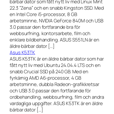
bärbar dator som fått nytt liv med Linux Mint
22.3 ”Zena” och en snabb Kingston SSD. Med
en Intel Core i5-processor, 8 GB
arbetsminne, NVIDIA GeForce 840M och USB
3.0 passar den fortfarande bra för
webbsurfning, kontorsarbete, film och
enklare bildbehandling. ASUS S551LN är en
äldre bärbar dator […]
Asus K53TK
ASUS K53TK är en äldre bärbar dator som har
fått nytt liv med Ubuntu 24.04.4 LTS och en
snabb Crucial SSD på 240 GB. Med en
fyrkärnig AMD A6-processor, 4 GB
arbetsminne, dubbla Radeon-grafikkretsar
och USB 3.0 passar den fortfarande för
ordbehandling, webbsurfning, film och andra
vardagliga uppgifter. ASUS K53TK är en äldre
bärbar dator […]