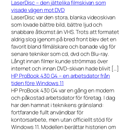
LaserDisc – den jättelika filmskivan som
visade vägen mot DVD
LaserDisc var den stora, blanka videoskivan
som lovade bättre bild, bättre ljud och
snabbare åtkomst än VHS. Trots att formatet
aldrig slog igenom på bred front blev det en
favorit bland filmälskare och banade väg för
senare tekniker som cd, dvd och Blu-ray.
Långt innan filmer kunde strömmas över
internet och innan DVD-skivan hade blivit […]
HP ProBook 430 G4 – en arbetsdator från
tiden före Windows 11
HP ProBook 430 G4 var en gång en modern
och påkostad arbetsdator för företag. I dag
har den hamnat i teknikens gränsland:
fortfarande fullt användbar för
kontorsarbete, men utan officiellt stöd för
Windows 11. Modellen berättar historien om