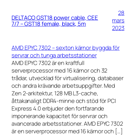
28
DELTACO GST18 power cable, CEE
mars
7/7 – GST18 female, black, 5m
2023
AMD EPYC 7302 – sexton kärnor byggda för
servrar och tunga arbetsstationer
AMD EPYC 7302 är en kraftfull
serverprocessor med 16 kärnor och 32
trådar, utvecklad för virtualisering, databaser
och andra krävande arbetsuppgifter. Med
Zen 2-arkitektur, 128 MB L3-cache,
åttakanaligt DDR4-minne och stöd för PCI
Express 4.0 erbjuder den fortfarande
imponerande kapacitet för servrar och
avancerade arbetsstationer. AMD EPYC 7302
är en serverprocessor med 16 kärnor och […]