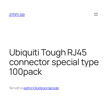
Hoppa
till
zmm.se
innehåll
Ubiquiti Tough RJ45
connector special type
100pack
Skrivet av
admin
i
Okategoriserade