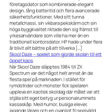
företagsdator som kombinerade elegant
design, lång batteritid och flera avancerade
säkerhetsfunktioner. Med sitt tunna
metallchassi, sin vikbara pekskärm och sin
höga byggkvalitet riktade den sig främst till
yrkesanvändare som ville ha mer än en
traditionell kontorsdator. HP hade under flera
år blivit allt bättre på att tillverka […]
Skool Daze – spelet som gjorde skolan till ett
öppet kaos
När Skool Daze släpptes 1984 till ZX
Spectrum var det något helt annat än de
flesta spel på marknaden. I stället för
rymdstrider och monster fick spelaren
uppleva en kaotisk skoldag där målet var att
stjäla sitt eget betyg ur personalrummets
kassaskåp. Med humor, busiga elever,
jagande lärare och en ovanligt fri spelvärld