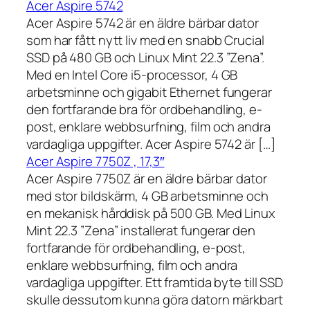
Acer Aspire 5742
Acer Aspire 5742 är en äldre bärbar dator
som har fått nytt liv med en snabb Crucial
SSD på 480 GB och Linux Mint 22.3 ”Zena”.
Med en Intel Core i5-processor, 4 GB
arbetsminne och gigabit Ethernet fungerar
den fortfarande bra för ordbehandling, e-
post, enklare webbsurfning, film och andra
vardagliga uppgifter. Acer Aspire 5742 är […]
Acer Aspire 7750Z , 17,3″
Acer Aspire 7750Z är en äldre bärbar dator
med stor bildskärm, 4 GB arbetsminne och
en mekanisk hårddisk på 500 GB. Med Linux
Mint 22.3 ”Zena” installerat fungerar den
fortfarande för ordbehandling, e-post,
enklare webbsurfning, film och andra
vardagliga uppgifter. Ett framtida byte till SSD
skulle dessutom kunna göra datorn märkbart