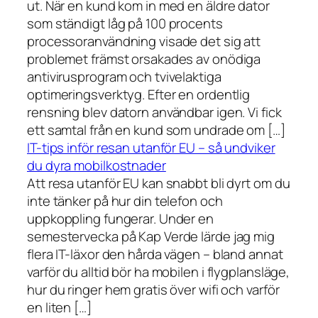
ut. När en kund kom in med en äldre dator
som ständigt låg på 100 procents
processoranvändning visade det sig att
problemet främst orsakades av onödiga
antivirusprogram och tvivelaktiga
optimeringsverktyg. Efter en ordentlig
rensning blev datorn användbar igen. Vi fick
ett samtal från en kund som undrade om […]
IT-tips inför resan utanför EU – så undviker
du dyra mobilkostnader
Att resa utanför EU kan snabbt bli dyrt om du
inte tänker på hur din telefon och
uppkoppling fungerar. Under en
semestervecka på Kap Verde lärde jag mig
flera IT-läxor den hårda vägen – bland annat
varför du alltid bör ha mobilen i flygplansläge,
hur du ringer hem gratis över wifi och varför
en liten […]