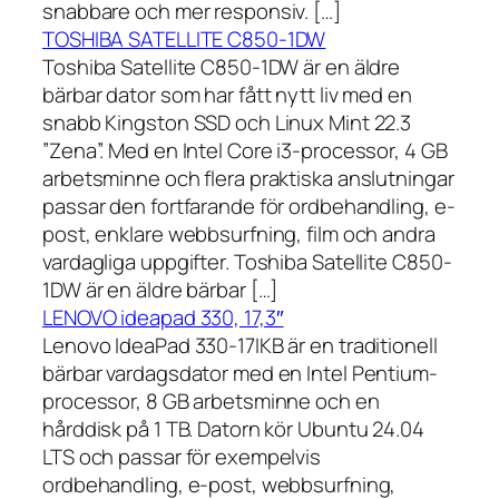
snabbare och mer responsiv. […]
TOSHIBA SATELLITE C850-1DW
Toshiba Satellite C850-1DW är en äldre
bärbar dator som har fått nytt liv med en
snabb Kingston SSD och Linux Mint 22.3
”Zena”. Med en Intel Core i3-processor, 4 GB
arbetsminne och flera praktiska anslutningar
passar den fortfarande för ordbehandling, e-
post, enklare webbsurfning, film och andra
vardagliga uppgifter. Toshiba Satellite C850-
1DW är en äldre bärbar […]
LENOVO ideapad 330, 17,3″
Lenovo IdeaPad 330-17IKB är en traditionell
bärbar vardagsdator med en Intel Pentium-
processor, 8 GB arbetsminne och en
hårddisk på 1 TB. Datorn kör Ubuntu 24.04
LTS och passar för exempelvis
ordbehandling, e-post, webbsurfning,