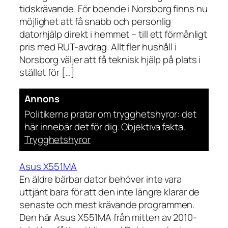
tidskrävande. För boende i Norsborg finns nu
möjlighet att få snabb och personlig
datorhjälp direkt i hemmet – till ett förmånligt
pris med RUT-avdrag. Allt fler hushåll i
Norsborg väljer att få teknisk hjälp på plats i
stället för […]
Annons
Politikerna pratar om trygghetshyror: det
här innebär det för dig. Objektiva fakta.
Trygghetshyror
Asus X551MA
En äldre bärbar dator behöver inte vara
uttjänt bara för att den inte längre klarar de
senaste och mest krävande programmen.
Den här Asus X551MA från mitten av 2010-