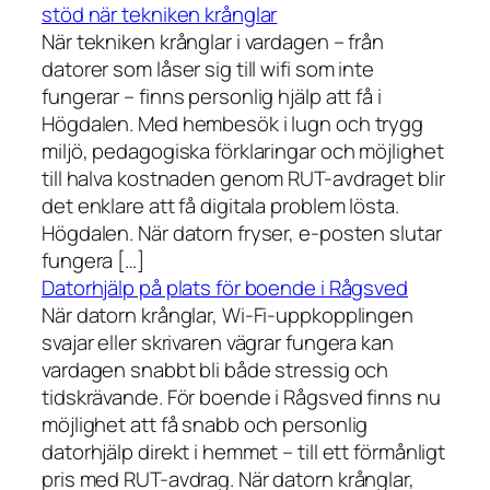
stöd när tekniken krånglar
När tekniken krånglar i vardagen – från
datorer som låser sig till wifi som inte
fungerar – finns personlig hjälp att få i
Högdalen. Med hembesök i lugn och trygg
miljö, pedagogiska förklaringar och möjlighet
till halva kostnaden genom RUT-avdraget blir
det enklare att få digitala problem lösta.
Högdalen. När datorn fryser, e-posten slutar
fungera […]
Datorhjälp på plats för boende i Rågsved
När datorn krånglar, Wi-Fi-uppkopplingen
svajar eller skrivaren vägrar fungera kan
vardagen snabbt bli både stressig och
tidskrävande. För boende i Rågsved finns nu
möjlighet att få snabb och personlig
datorhjälp direkt i hemmet – till ett förmånligt
pris med RUT-avdrag. När datorn krånglar,