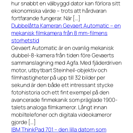
hur snabbt en välbyggd dator kan förlora sitt
ekonomiska värde – trots att hårdvaran
fortfarande fungerar. När […]
Dubbelåtta Kameran Gevaert Automatic – en
mekanisk filmkamera från 8 mm-filmens
storhetstid
Gevaert Automatic är en ovanlig mekanisk
dubbel-8-kamera från tiden före Gevaerts
sammanslagning med Agfa. Med fjäderdriven
motor, utbytbart Steinheil-objektiv och
filmhastigheter på upp till 32 bilder per
sekund är den både ett intressant stycke
fotohistoria och ett fint exempel på den
avancerade finmekanik som präglade 1900-
talets analoga filmkameror. Långt innan
mobiltelefoner och digitala videokameror
gjorde […]
IBM ThinkPad 701 – den lilla datorn som