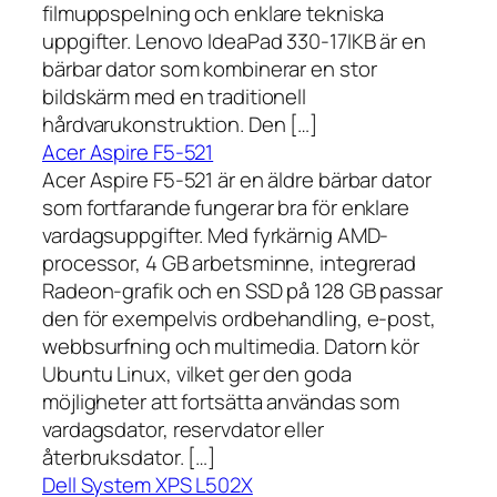
filmuppspelning och enklare tekniska
uppgifter. Lenovo IdeaPad 330-17IKB är en
bärbar dator som kombinerar en stor
bildskärm med en traditionell
hårdvarukonstruktion. Den […]
Acer Aspire F5-521
Acer Aspire F5-521 är en äldre bärbar dator
som fortfarande fungerar bra för enklare
vardagsuppgifter. Med fyrkärnig AMD-
processor, 4 GB arbetsminne, integrerad
Radeon-grafik och en SSD på 128 GB passar
den för exempelvis ordbehandling, e-post,
webbsurfning och multimedia. Datorn kör
Ubuntu Linux, vilket ger den goda
möjligheter att fortsätta användas som
vardagsdator, reservdator eller
återbruksdator. […]
Dell System XPS L502X