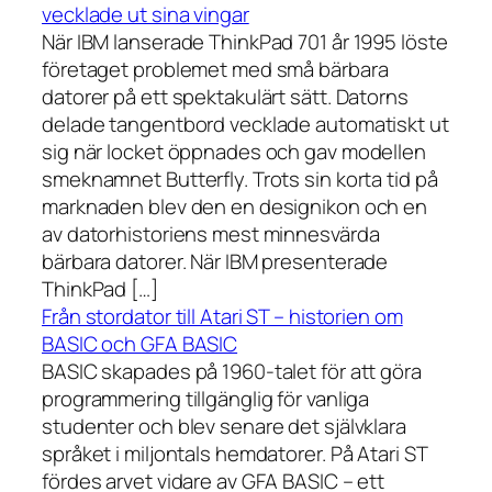
vecklade ut sina vingar
När IBM lanserade ThinkPad 701 år 1995 löste
företaget problemet med små bärbara
datorer på ett spektakulärt sätt. Datorns
delade tangentbord vecklade automatiskt ut
sig när locket öppnades och gav modellen
smeknamnet Butterfly. Trots sin korta tid på
marknaden blev den en designikon och en
av datorhistoriens mest minnesvärda
bärbara datorer. När IBM presenterade
ThinkPad […]
Från stordator till Atari ST – historien om
BASIC och GFA BASIC
BASIC skapades på 1960-talet för att göra
programmering tillgänglig för vanliga
studenter och blev senare det självklara
språket i miljontals hemdatorer. På Atari ST
fördes arvet vidare av GFA BASIC – ett