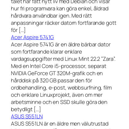
talet har fått nytt liv med Debian och visar
hur fri programvara kan göra enkel, åldrad
hårdvara användbar igen. Med rätt
anpassningar räcker datorn fortfarande gott
för […]
Acer Aspire 5741G
Acer Aspire 5741G är en äldre bärbar dator
som fortfarande klarar enklare
vardagsuppgifter med Linux Mint 22.2 ”Zara”.
Med en Intel Core i5-processor, separat
NVIDIA GeForce GT 320M-grafik och en
hårddisk på 320 GB passar den för
ordbehandling, e-post, webbsurfning, film
och enklare Linuxprojekt, även om mer
arbetsminne och en SSD skulle göra den
betydligt […]
ASUS S551LN
ASUS S551LN är en äldre men välutrustad