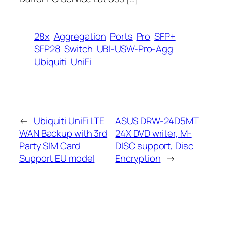
28x
Aggregation
Ports
Pro
SFP+
SFP28
Switch
UBI-USW-Pro-Agg
Ubiquiti
UniFi
←
Ubiquiti UniFi LTE
ASUS DRW-24D5MT
WAN Backup with 3rd
24X DVD writer, M-
Party SIM Card
DISC support, Disc
Support EU model
Encryption
→