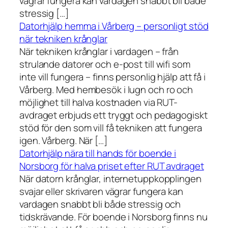
vägrar fungera kan vardagen snabbt bli både
stressig […]
Datorhjälp hemma i Vårberg – personligt stöd
när tekniken krånglar
När tekniken krånglar i vardagen – från
strulande datorer och e-post till wifi som
inte vill fungera – finns personlig hjälp att få i
Vårberg. Med hembesök i lugn och ro och
möjlighet till halva kostnaden via RUT-
avdraget erbjuds ett tryggt och pedagogiskt
stöd för den som vill få tekniken att fungera
igen. Vårberg. När […]
Datorhjälp nära till hands för boende i
Norsborg för halva priset efter RUT avdraget
När datorn krånglar, internetuppkopplingen
svajar eller skrivaren vägrar fungera kan
vardagen snabbt bli både stressig och
tidskrävande. För boende i Norsborg finns nu