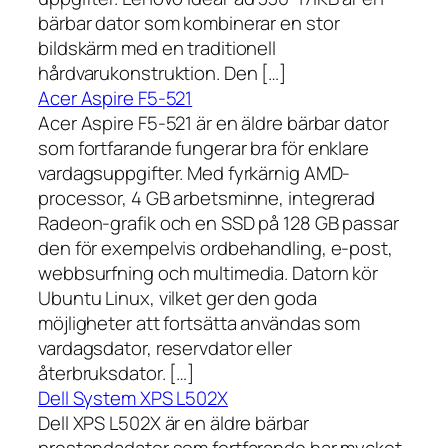
bärbar dator som kombinerar en stor
bildskärm med en traditionell
hårdvarukonstruktion. Den […]
Acer Aspire F5-521
Acer Aspire F5-521 är en äldre bärbar dator
som fortfarande fungerar bra för enklare
vardagsuppgifter. Med fyrkärnig AMD-
processor, 4 GB arbetsminne, integrerad
Radeon-grafik och en SSD på 128 GB passar
den för exempelvis ordbehandling, e-post,
webbsurfning och multimedia. Datorn kör
Ubuntu Linux, vilket ger den goda
möjligheter att fortsätta användas som
vardagsdator, reservdator eller
återbruksdator. […]
Dell System XPS L502X
Dell XPS L502X är en äldre bärbar
prestandadator som fortfarande har mycket