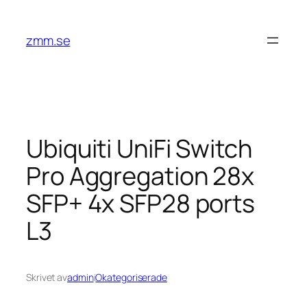
Hoppa
till
zmm.se
innehåll
Ubiquiti UniFi Switch
Pro Aggregation 28x
SFP+ 4x SFP28 ports
L3
Skrivet av
admin
i
Okategoriserade