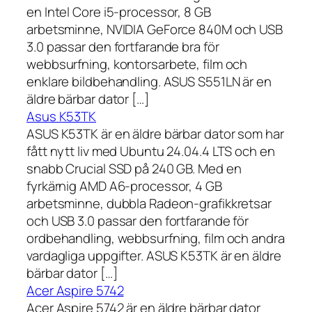
en Intel Core i5-processor, 8 GB
arbetsminne, NVIDIA GeForce 840M och USB
3.0 passar den fortfarande bra för
webbsurfning, kontorsarbete, film och
enklare bildbehandling. ASUS S551LN är en
äldre bärbar dator […]
Asus K53TK
ASUS K53TK är en äldre bärbar dator som har
fått nytt liv med Ubuntu 24.04.4 LTS och en
snabb Crucial SSD på 240 GB. Med en
fyrkärnig AMD A6-processor, 4 GB
arbetsminne, dubbla Radeon-grafikkretsar
och USB 3.0 passar den fortfarande för
ordbehandling, webbsurfning, film och andra
vardagliga uppgifter. ASUS K53TK är en äldre
bärbar dator […]
Acer Aspire 5742
Acer Aspire 5742 är en äldre bärbar dator