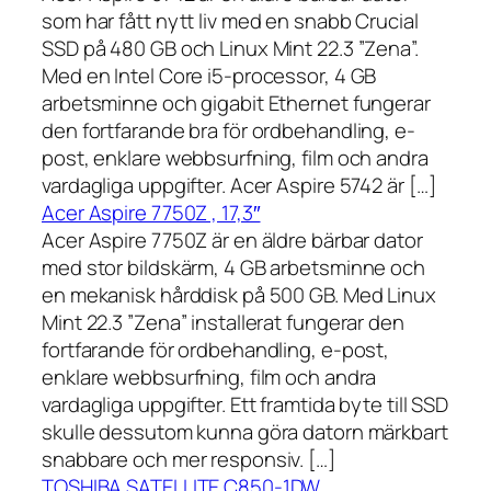
som har fått nytt liv med en snabb Crucial
SSD på 480 GB och Linux Mint 22.3 ”Zena”.
Med en Intel Core i5-processor, 4 GB
arbetsminne och gigabit Ethernet fungerar
den fortfarande bra för ordbehandling, e-
post, enklare webbsurfning, film och andra
vardagliga uppgifter. Acer Aspire 5742 är […]
Acer Aspire 7750Z , 17,3″
Acer Aspire 7750Z är en äldre bärbar dator
med stor bildskärm, 4 GB arbetsminne och
en mekanisk hårddisk på 500 GB. Med Linux
Mint 22.3 ”Zena” installerat fungerar den
fortfarande för ordbehandling, e-post,
enklare webbsurfning, film och andra
vardagliga uppgifter. Ett framtida byte till SSD
skulle dessutom kunna göra datorn märkbart
snabbare och mer responsiv. […]
TOSHIBA SATELLITE C850-1DW