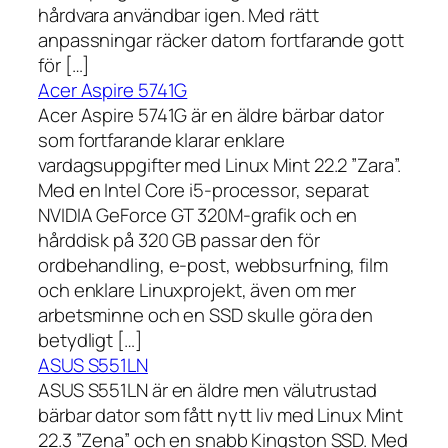
hårdvara användbar igen. Med rätt
anpassningar räcker datorn fortfarande gott
för […]
Acer Aspire 5741G
Acer Aspire 5741G är en äldre bärbar dator
som fortfarande klarar enklare
vardagsuppgifter med Linux Mint 22.2 ”Zara”.
Med en Intel Core i5-processor, separat
NVIDIA GeForce GT 320M-grafik och en
hårddisk på 320 GB passar den för
ordbehandling, e-post, webbsurfning, film
och enklare Linuxprojekt, även om mer
arbetsminne och en SSD skulle göra den
betydligt […]
ASUS S551LN
ASUS S551LN är en äldre men välutrustad
bärbar dator som fått nytt liv med Linux Mint
22.3 ”Zena” och en snabb Kingston SSD. Med