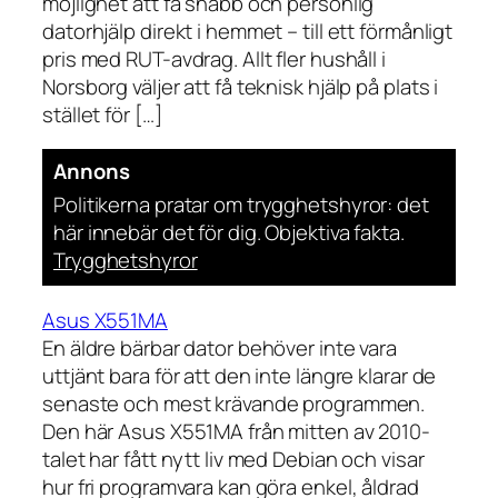
möjlighet att få snabb och personlig
datorhjälp direkt i hemmet – till ett förmånligt
pris med RUT-avdrag. Allt fler hushåll i
Norsborg väljer att få teknisk hjälp på plats i
stället för […]
Annons
Politikerna pratar om trygghetshyror: det
här innebär det för dig. Objektiva fakta.
Trygghetshyror
Asus X551MA
En äldre bärbar dator behöver inte vara
uttjänt bara för att den inte längre klarar de
senaste och mest krävande programmen.
Den här Asus X551MA från mitten av 2010-
talet har fått nytt liv med Debian och visar
hur fri programvara kan göra enkel, åldrad