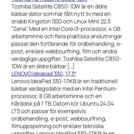
Toshiba Satellite C850-1DW är en äldre
bärbar dator som har fått nytt liv med en
snabb Kingston SSD och Linux Mint 22.3
”Zena”. Med en Intel Core i3-processor, 4 GB
arbetsminne och flera praktiska anslutningar
passar den fortfarande för ordbehandling, e-
post, enklare webbsurfning, film och andra
vardagliga uppgifter. Toshiba Satellite C850-
1DW är en äldre bärbar […]
LENOVO ideapad 330, 17,3″
Lenovo IdeaPad 330-17IKB är en traditionell
bärbar vardagsdator med en Intel Pentium-
processor, 8 GB arbetsminne och en
hårddisk på 1 TB. Datorn kör Ubuntu 24.04
LTS och passar för exempelvis
ordbehandling, e-post, webbsurfning,
filmuppspelning och enklare tekniska
uppgifter. Lenovo IdeaPad 330-17IKB är en