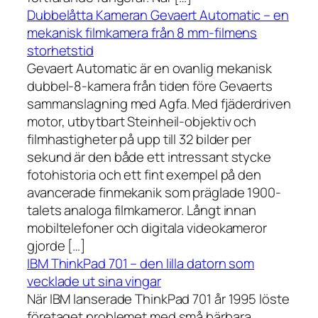
Dubbelåtta Kameran Gevaert Automatic – en
mekanisk filmkamera från 8 mm-filmens
storhetstid
Gevaert Automatic är en ovanlig mekanisk
dubbel-8-kamera från tiden före Gevaerts
sammanslagning med Agfa. Med fjäderdriven
motor, utbytbart Steinheil-objektiv och
filmhastigheter på upp till 32 bilder per
sekund är den både ett intressant stycke
fotohistoria och ett fint exempel på den
avancerade finmekanik som präglade 1900-
talets analoga filmkameror. Långt innan
mobiltelefoner och digitala videokameror
gjorde […]
IBM ThinkPad 701 – den lilla datorn som
vecklade ut sina vingar
När IBM lanserade ThinkPad 701 år 1995 löste
företaget problemet med små bärbara