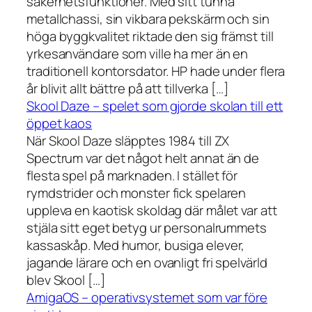
säkerhetsfunktioner. Med sitt tunna
metallchassi, sin vikbara pekskärm och sin
höga byggkvalitet riktade den sig främst till
yrkesanvändare som ville ha mer än en
traditionell kontorsdator. HP hade under flera
år blivit allt bättre på att tillverka […]
Skool Daze – spelet som gjorde skolan till ett
öppet kaos
När Skool Daze släpptes 1984 till ZX
Spectrum var det något helt annat än de
flesta spel på marknaden. I stället för
rymdstrider och monster fick spelaren
uppleva en kaotisk skoldag där målet var att
stjäla sitt eget betyg ur personalrummets
kassaskåp. Med humor, busiga elever,
jagande lärare och en ovanligt fri spelvärld
blev Skool […]
AmigaOS – operativsystemet som var före