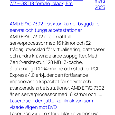
mars
7/7 – GST18 female, black, 5m
2023
AMD EPYC 7302 – sexton kärnor byggda för
servrar och tunga arbetsstationer
AMD EPYC 7302 är en kraftfull
serverprocessor med 16 kärnor och 32
trådar, utvecklad för virtualisering, databaser
och andra krävande arbetsuppgifter. Med
Zen 2-arkitektur, 128 MB L3-cache,
åttakanaligt DDR4-minne och stöd för PCI
Express 4.0 erbjuder den fortfarande
imponerande kapacitet för servrar och
avancerade arbetsstationer. AMD EPYC 7302
är en serverprocessor med 16 kärnor och […]
LaserDisc – den jättelika filmskivan som
visade vägen mot DVD
LaserDisc var den stora, blanka videoskivan