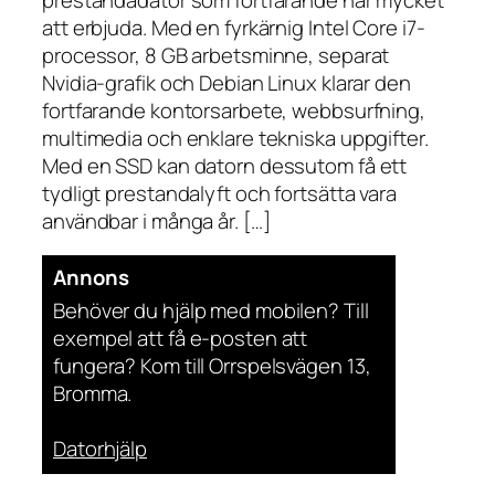
att erbjuda. Med en fyrkärnig Intel Core i7-
processor, 8 GB arbetsminne, separat
Nvidia-grafik och Debian Linux klarar den
fortfarande kontorsarbete, webbsurfning,
multimedia och enklare tekniska uppgifter.
Med en SSD kan datorn dessutom få ett
tydligt prestandalyft och fortsätta vara
användbar i många år. […]
Annons
Behöver du hjälp med mobilen? Till
exempel att få e-posten att
fungera? Kom till Orrspelsvägen 13,
Bromma.
Datorhjälp