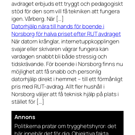
avdraget erbjuds ett tryggt och pedagogiskt
stöd för den som vill få tekniken att fungera
igen. Vårberg. När […]
Datorhjälp nära till hands för boende i
Norsborg för halva priset efter RUT avdraget
När datorn krånglar, internetuppkopplingen
svajar eller skrivaren vägrar fungera kan
vardagen snabbt bli både stressig och
tidskrävande. För boende i Norsborg finns nu
möjlighet att få snabb och personlig
datorhjälp direkt i hemmet – till ett förmånligt
pris med RUT-avdrag. Allt fler hushåll i
Norsborg väljer att få teknisk hjälp på plats i
stället för […]
Annons
Politikerna pratar om trygghetshyror: det
här innebär det för dig. Objektiva fakta.