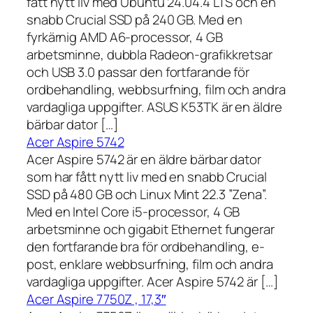
fått nytt liv med Ubuntu 24.04.4 LTS och en
snabb Crucial SSD på 240 GB. Med en
fyrkärnig AMD A6-processor, 4 GB
arbetsminne, dubbla Radeon-grafikkretsar
och USB 3.0 passar den fortfarande för
ordbehandling, webbsurfning, film och andra
vardagliga uppgifter. ASUS K53TK är en äldre
bärbar dator […]
Acer Aspire 5742
Acer Aspire 5742 är en äldre bärbar dator
som har fått nytt liv med en snabb Crucial
SSD på 480 GB och Linux Mint 22.3 ”Zena”.
Med en Intel Core i5-processor, 4 GB
arbetsminne och gigabit Ethernet fungerar
den fortfarande bra för ordbehandling, e-
post, enklare webbsurfning, film och andra
vardagliga uppgifter. Acer Aspire 5742 är […]
Acer Aspire 7750Z , 17,3″