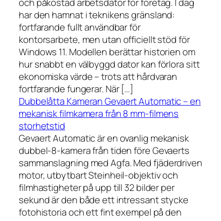
och påkostad arbetsdator för företag. I dag
har den hamnat i teknikens gränsland:
fortfarande fullt användbar för
kontorsarbete, men utan officiellt stöd för
Windows 11. Modellen berättar historien om
hur snabbt en välbyggd dator kan förlora sitt
ekonomiska värde – trots att hårdvaran
fortfarande fungerar. När […]
Dubbelåtta Kameran Gevaert Automatic – en
mekanisk filmkamera från 8 mm-filmens
storhetstid
Gevaert Automatic är en ovanlig mekanisk
dubbel-8-kamera från tiden före Gevaerts
sammanslagning med Agfa. Med fjäderdriven
motor, utbytbart Steinheil-objektiv och
filmhastigheter på upp till 32 bilder per
sekund är den både ett intressant stycke
fotohistoria och ett fint exempel på den