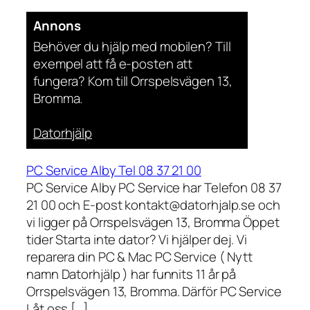
Annons
Behöver du hjälp med mobilen? Till
exempel att få e-posten att
fungera? Kom till Orrspelsvägen 13,
Bromma.
Datorhjälp
PC Service Alby Tel 08 37 21 00
PC Service Alby PC Service har Telefon 08 37
21 00 och E-post kontakt@datorhjalp.se och
vi ligger på Orrspelsvägen 13, Bromma Öppet
tider Starta inte dator? Vi hjälper dej. Vi
reparera din PC & Mac PC Service ( Nytt
namn Datorhjälp ) har funnits 11 år på
Orrspelsvägen 13, Bromma. Därför PC Service
Låt oss […]