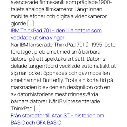
avancerade finmekanik som präglade 1900-
talets analoga filmkameror. Långt innan
mobiltelefoner och digitala videokameror
gjorde […]
IBM ThinkPad 701 – den lilla datorn som
vecklade ut sina vingar
När IBM lanserade ThinkPad 701 år 1995 löste
företaget problemet med små bärbara
datorer på ett spektakulärt sätt. Datorns
delade tangentbord vecklade automatiskt ut
sig när locket öppnades och gav modellen
smeknamnet Butterfly. Trots sin korta tid på
marknaden blev den en designikon och en
av datorhistoriens mest minnesvärda
bärbara datorer. När IBM presenterade
ThinkPad […]
Från stordator till Atari ST – historien om
BASIC och GFA BASIC