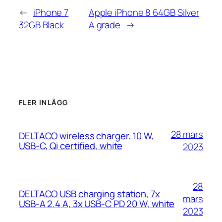
←
iPhone 7
Apple iPhone 8 64GB Silver
32GB Black
A grade
→
FLER INLÄGG
28 mars
DELTACO wireless charger, 10 W,
USB-C, Qi certified, white
2023
28
DELTACO USB charging station, 7x
mars
USB-A 2.4 A, 3x USB-C PD 20 W, white
2023