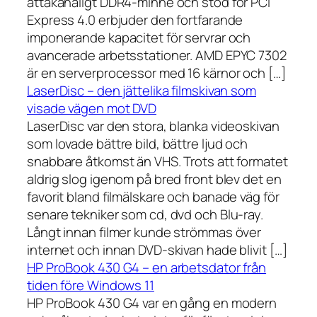
åttakanaligt DDR4-minne och stöd för PCI
Express 4.0 erbjuder den fortfarande
imponerande kapacitet för servrar och
avancerade arbetsstationer. AMD EPYC 7302
är en serverprocessor med 16 kärnor och […]
LaserDisc – den jättelika filmskivan som
visade vägen mot DVD
LaserDisc var den stora, blanka videoskivan
som lovade bättre bild, bättre ljud och
snabbare åtkomst än VHS. Trots att formatet
aldrig slog igenom på bred front blev det en
favorit bland filmälskare och banade väg för
senare tekniker som cd, dvd och Blu-ray.
Långt innan filmer kunde strömmas över
internet och innan DVD-skivan hade blivit […]
HP ProBook 430 G4 – en arbetsdator från
tiden före Windows 11
HP ProBook 430 G4 var en gång en modern