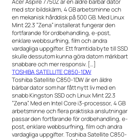
Acer Aspire 7750Z är en äldre bärbar dator
med stor bildskärm, 4 GB arbetsminne och
en mekanisk hårddisk på 500 GB. Med Linux
Mint 22.3 ”Zena” installerat fungerar den
fortfarande för ordbehandling, e-post,
enklare webbsurfning, film och andra
vardagliga uppgifter. Ett framtida byte till SSD
skulle dessutom kunna göra datorn märkbart
snabbare och mer responsiv. […]
TOSHIBA SATELLITE C850-1DW
Toshiba Satellite C850-1DW är en äldre
bärbar dator som har fått nytt liv med en
snabb Kingston SSD och Linux Mint 22.3
”Zena”. Med en Intel Core i3-processor, 4 GB
arbetsminne och flera praktiska anslutningar
passar den fortfarande för ordbehandling, e-
post, enklare webbsurfning, film och andra
vardagliga uppgifter. Toshiba Satellite C850-