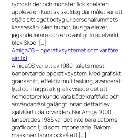
rymdstrider och monster fick spelaren
uppleva en kaotisk skoldag där målet var att
stjäla sitt eget betyg ur personalrummets
kassaskåp. Med humor, busiga elever,
jagande lärare och en ovanligt fri spelvärld
blev Skool […]
AmigaOS – operativsystemet som var före
sin tid
AmigaOS var ett av 1980-talets mest
banbrytande operativsystem. Med grafiskt
gränssnitt, effektiv multitasking, avancerat
ljud och färgstark grafik visade det att
hemdatorer kunde vara både kraftfulla och
användarvänliga långt innan detta blev
självklart i datorvärlden. När Amiga 1000
lanserades 1985 var det inte bara datorns
grafik och ljud som imponerade. Bakom
maskinen fanns också ett […]