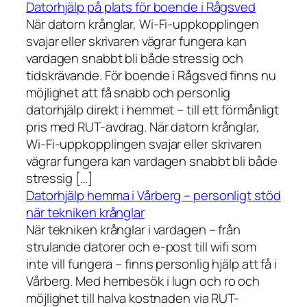
Datorhjälp på plats för boende i Rågsved
När datorn krånglar, Wi-Fi-uppkopplingen
svajar eller skrivaren vägrar fungera kan
vardagen snabbt bli både stressig och
tidskrävande. För boende i Rågsved finns nu
möjlighet att få snabb och personlig
datorhjälp direkt i hemmet – till ett förmånligt
pris med RUT-avdrag. När datorn krånglar,
Wi-Fi-uppkopplingen svajar eller skrivaren
vägrar fungera kan vardagen snabbt bli både
stressig […]
Datorhjälp hemma i Vårberg – personligt stöd
när tekniken krånglar
När tekniken krånglar i vardagen – från
strulande datorer och e-post till wifi som
inte vill fungera – finns personlig hjälp att få i
Vårberg. Med hembesök i lugn och ro och
möjlighet till halva kostnaden via RUT-