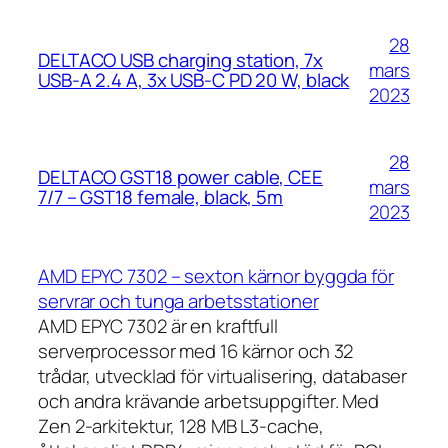
28
DELTACO USB charging station, 7x
mars
USB-A 2.4 A, 3x USB-C PD 20 W, black
2023
28
DELTACO GST18 power cable, CEE
mars
7/7 – GST18 female, black, 5m
2023
AMD EPYC 7302 – sexton kärnor byggda för
servrar och tunga arbetsstationer
AMD EPYC 7302 är en kraftfull
serverprocessor med 16 kärnor och 32
trådar, utvecklad för virtualisering, databaser
och andra krävande arbetsuppgifter. Med
Zen 2-arkitektur, 128 MB L3-cache,