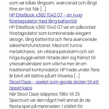
som var både långsam, avancerad och långt
före sin tid. När […]
HP EliteBook x360 1040 G7 – en lyxig
företagsdator med lång batteritid
HP EliteBook x360 1040 G7 var en påkostad
företagsdator som kombinerade elegant
design, lång batteritid och flera avancerade
säkerhetsfunktioner. Med sitt tunna
metallchassi, sin vikbara pekskärm och sin
höga byggkvalitet riktade den sig främst till
yrkesanvändare som ville ha mer än en
traditionell kontorsdator. HP hade under flera
år blivit allt bättre på att tillverka […]
Skool Daze – spelet som gjorde skolan till ett
öppet kaos
När Skool Daze släpptes 1984 till ZX
Spectrum var det något helt annat än de
flesta spel på marknaden. I stället för