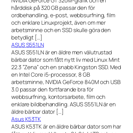
NVIDIA GeForce GT 320M-grafik och en
hårddisk på 320 GB passar den för
ordbehandling, e-post, webbsurfning, film
och enklare Linuxprojekt, även om mer
arbetsminne och en SSD skulle göra den
betydligt […]
ASUS S551LN
ASUS S551LN är en äldre men välutrustad
bärbar dator som fått nytt liv med Linux Mint
22.3 ”Zena” och en snabb Kingston SSD. Med
en Intel Core i5-processor, 8 GB
arbetsminne, NVIDIA GeForce 840M och USB
3.0 passar den fortfarande bra för
webbsurfning, kontorsarbete, film och
enklare bildbehandling. ASUS S551LN är en
äldre bärbar dator […]
Asus K53TK
ASUS K53TK är en äldre bärbar dator som har