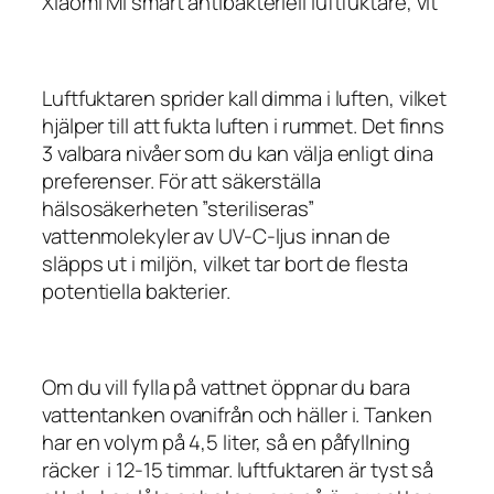
Xiaomi Mi smart antibakteriell luftfuktare, vit
Luftfuktaren sprider kall dimma i luften, vilket
hjälper till att fukta luften i rummet. Det finns
3 valbara nivåer som du kan välja enligt dina
preferenser. För att säkerställa
hälsosäkerheten ”steriliseras”
vattenmolekyler av UV-C-ljus innan de
släpps ut i miljön, vilket tar bort de flesta
potentiella bakterier.
Om du vill fylla på vattnet öppnar du bara
vattentanken ovanifrån och häller i. Tanken
har en volym på 4,5 liter, så en påfyllning
räcker i 12-15 timmar. luftfuktaren är tyst så