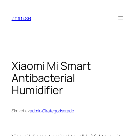
Hoppa
till
zmm.se
innehåll
Xiaomi Mi Smart
Antibacterial
Humidifier
Skrivet av
admin
i
Okategoriserade