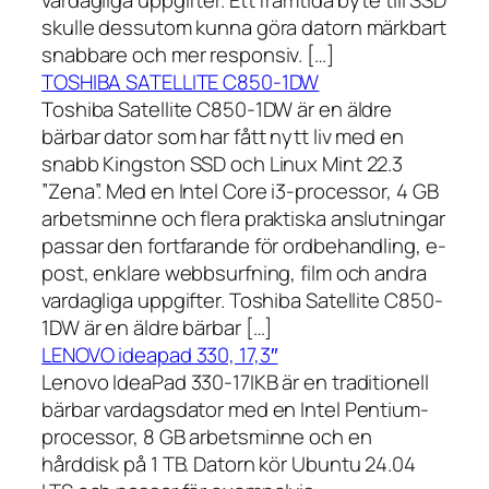
vardagliga uppgifter. Ett framtida byte till SSD
skulle dessutom kunna göra datorn märkbart
snabbare och mer responsiv. […]
TOSHIBA SATELLITE C850-1DW
Toshiba Satellite C850-1DW är en äldre
bärbar dator som har fått nytt liv med en
snabb Kingston SSD och Linux Mint 22.3
”Zena”. Med en Intel Core i3-processor, 4 GB
arbetsminne och flera praktiska anslutningar
passar den fortfarande för ordbehandling, e-
post, enklare webbsurfning, film och andra
vardagliga uppgifter. Toshiba Satellite C850-
1DW är en äldre bärbar […]
LENOVO ideapad 330, 17,3″
Lenovo IdeaPad 330-17IKB är en traditionell
bärbar vardagsdator med en Intel Pentium-
processor, 8 GB arbetsminne och en
hårddisk på 1 TB. Datorn kör Ubuntu 24.04