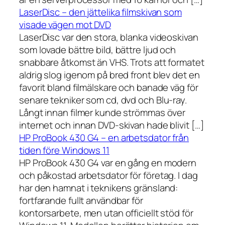
LaserDisc – den jättelika filmskivan som
visade vägen mot DVD
LaserDisc var den stora, blanka videoskivan
som lovade bättre bild, bättre ljud och
snabbare åtkomst än VHS. Trots att formatet
aldrig slog igenom på bred front blev det en
favorit bland filmälskare och banade väg för
senare tekniker som cd, dvd och Blu-ray.
Långt innan filmer kunde strömmas över
internet och innan DVD-skivan hade blivit […]
HP ProBook 430 G4 – en arbetsdator från
tiden före Windows 11
HP ProBook 430 G4 var en gång en modern
och påkostad arbetsdator för företag. I dag
har den hamnat i teknikens gränsland:
fortfarande fullt användbar för
kontorsarbete, men utan officiellt stöd för