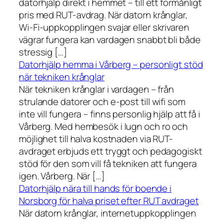
datorhjälp direkt i hemmet – till ett förmånligt
pris med RUT-avdrag. När datorn krånglar,
Wi-Fi-uppkopplingen svajar eller skrivaren
vägrar fungera kan vardagen snabbt bli både
stressig […]
Datorhjälp hemma i Vårberg – personligt stöd
när tekniken krånglar
När tekniken krånglar i vardagen – från
strulande datorer och e-post till wifi som
inte vill fungera – finns personlig hjälp att få i
Vårberg. Med hembesök i lugn och ro och
möjlighet till halva kostnaden via RUT-
avdraget erbjuds ett tryggt och pedagogiskt
stöd för den som vill få tekniken att fungera
igen. Vårberg. När […]
Datorhjälp nära till hands för boende i
Norsborg för halva priset efter RUT avdraget
När datorn krånglar, internetuppkopplingen