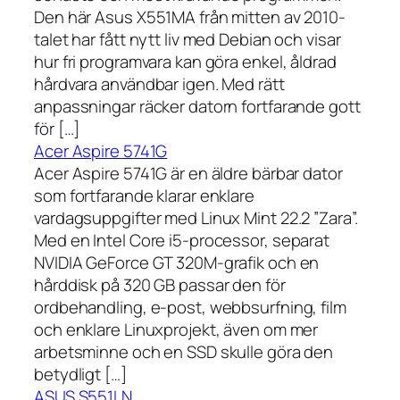
Den här Asus X551MA från mitten av 2010-
talet har fått nytt liv med Debian och visar
hur fri programvara kan göra enkel, åldrad
hårdvara användbar igen. Med rätt
anpassningar räcker datorn fortfarande gott
för […]
Acer Aspire 5741G
Acer Aspire 5741G är en äldre bärbar dator
som fortfarande klarar enklare
vardagsuppgifter med Linux Mint 22.2 ”Zara”.
Med en Intel Core i5-processor, separat
NVIDIA GeForce GT 320M-grafik och en
hårddisk på 320 GB passar den för
ordbehandling, e-post, webbsurfning, film
och enklare Linuxprojekt, även om mer
arbetsminne och en SSD skulle göra den
betydligt […]
ASUS S551LN