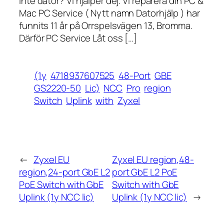
inte dator? Vi hjälper dej. Vi reparera din PC &
Mac PC Service ( Nytt namn Datorhjälp ) har
funnits 11 år på Orrspelsvägen 13, Bromma.
Därför PC Service Låt oss […]
(1y
4718937607525
48-Port
GBE
GS2220-50
Lic)
NCC
Pro
region
Switch
Uplink
with
Zyxel
←
Zyxel EU
Zyxel EU region,48-
region,24-port GbE L2
port GbE L2 PoE
PoE Switch with GbE
Switch with GbE
Uplink (1y NCC lic)
Uplink (1y NCC lic)
→