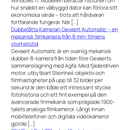
Windows 11. Modellen berättar historien om
hur snabbt en välbyggd dator kan förlora sitt
ekonomiska värde – trots att hårdvaran
fortfarande fungerar. När […]
Dubbelåtta Kameran Gevaert Automatic – en
mekanisk filmkamera från 8 mm-filmens
storhetstid
Gevaert Automatic är en ovanlig mekanisk
dubbel-8-kamera från tiden före Gevaerts
sammanslagning med Agfa. Med fjäderdriven
motor, utbytbart Steinheil-objektiv och
filmhastigheter på upp till 32 bilder per
sekund är den både ett intressant stycke
fotohistoria och ett fint exempel på den
avancerade finmekanik som präglade 1900-
talets analoga filmkameror. Långt innan
mobiltelefoner och digitala videokameror
gjorde […]