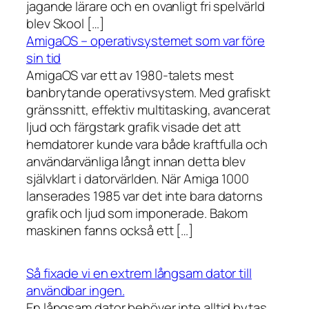
jagande lärare och en ovanligt fri spelvärld
blev Skool […]
AmigaOS – operativsystemet som var före
sin tid
AmigaOS var ett av 1980-talets mest
banbrytande operativsystem. Med grafiskt
gränssnitt, effektiv multitasking, avancerat
ljud och färgstark grafik visade det att
hemdatorer kunde vara både kraftfulla och
användarvänliga långt innan detta blev
självklart i datorvärlden. När Amiga 1000
lanserades 1985 var det inte bara datorns
grafik och ljud som imponerade. Bakom
maskinen fanns också ett […]
Så fixade vi en extrem långsam dator till
användbar ingen.
En långsam dator behöver inte alltid bytas