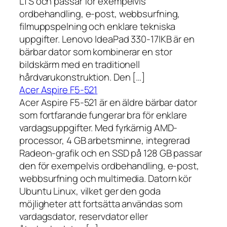
LTS och passar för exempelvis
ordbehandling, e-post, webbsurfning,
filmuppspelning och enklare tekniska
uppgifter. Lenovo IdeaPad 330-17IKB är en
bärbar dator som kombinerar en stor
bildskärm med en traditionell
hårdvarukonstruktion. Den […]
Acer Aspire F5-521
Acer Aspire F5-521 är en äldre bärbar dator
som fortfarande fungerar bra för enklare
vardagsuppgifter. Med fyrkärnig AMD-
processor, 4 GB arbetsminne, integrerad
Radeon-grafik och en SSD på 128 GB passar
den för exempelvis ordbehandling, e-post,
webbsurfning och multimedia. Datorn kör
Ubuntu Linux, vilket ger den goda
möjligheter att fortsätta användas som
vardagsdator, reservdator eller