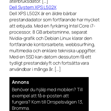
återbruksdator. […]
Dell System XPS L502X
Dell XPS L502X är en äldre bärbar
prestandadator som fortfarande har mycket
att erbjuda. Med en fyrkärnig Intel Core i7-
processor, 8 GB arbetsminne, separat
Nvidia-grafik och Debian Linux klarar den
fortfarande kontorsarbete, webbsurfning,
multimedia och enklare tekniska uppgifter.
Med en SSD kan datorn dessutom få ett
tydligt prestandalyft och fortsätta vara
användbar i många år. […]
Annons
Behöver du hjälp med mobilen? Till
exempel att få e-posten att
fungera? Kom till Orrspelsvägen 13,
Bromma.