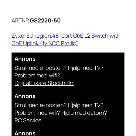
ARTNR
GS2220-50
Zyxel EU region,48-port GbE L2 Switch with
GbE Uplink (1y NCC Pro lic)
Annons
Strul med e-posten? Hjälp med TV?
Problem med wifi?
Digital Fixare Stockholm
Annons
Strul med e-posten? Hjälp med TV?
Problem med wifi? Hjälp med datorn?
PC Service
Annons