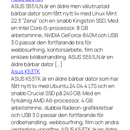
ASUS S551LN är en äldre men välutrustad
bärbar dator som fått nytt liv med Linux Mint
22.3 ”Zena” och en snabb Kingston SSD. Med
en Intel Core i5-processor, 8 GB
arbetsminne, NVIDIA GeForce 840M och USB
3.0 passar den fortfarande bra för
webbsurfning, kontorsarbete, film och
enklare bildbehandling. ASUS S551LN är en
äldre bärbar dator […]
Asus K53TK
ASUS K53TK är en äldre bärbar dator som har
fått nytt liv med Ubuntu 24.04.4 LTS och en
snabb Crucial SSD på 240 GB. Med en
fyrkärnig AMD A6-processor, 4 GB
arbetsminne, dubbla Radeon-grafikkretsar
och USB 3.0 passar den fortfarande för
ordbehandling, webbsurfning, film och andra
vardagliga uppgifter. ASUS K53TK är en äldre