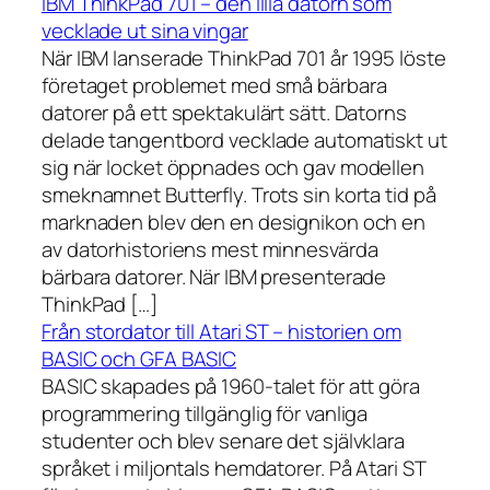
IBM ThinkPad 701 – den lilla datorn som
vecklade ut sina vingar
När IBM lanserade ThinkPad 701 år 1995 löste
företaget problemet med små bärbara
datorer på ett spektakulärt sätt. Datorns
delade tangentbord vecklade automatiskt ut
sig när locket öppnades och gav modellen
smeknamnet Butterfly. Trots sin korta tid på
marknaden blev den en designikon och en
av datorhistoriens mest minnesvärda
bärbara datorer. När IBM presenterade
ThinkPad […]
Från stordator till Atari ST – historien om
BASIC och GFA BASIC
BASIC skapades på 1960-talet för att göra
programmering tillgänglig för vanliga
studenter och blev senare det självklara
språket i miljontals hemdatorer. På Atari ST