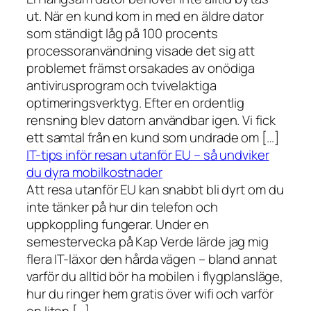
ut. När en kund kom in med en äldre dator
som ständigt låg på 100 procents
processoranvändning visade det sig att
problemet främst orsakades av onödiga
antivirusprogram och tvivelaktiga
optimeringsverktyg. Efter en ordentlig
rensning blev datorn användbar igen. Vi fick
ett samtal från en kund som undrade om […]
IT-tips inför resan utanför EU – så undviker
du dyra mobilkostnader
Att resa utanför EU kan snabbt bli dyrt om du
inte tänker på hur din telefon och
uppkoppling fungerar. Under en
semestervecka på Kap Verde lärde jag mig
flera IT-läxor den hårda vägen – bland annat
varför du alltid bör ha mobilen i flygplansläge,
hur du ringer hem gratis över wifi och varför
en liten […]