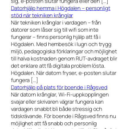
sig, e-posten slutar fungera eller den […]
Datorhjälp hemma i Högdalen – personligt
stöd när tekniken krånglar
När tekniken krånglar i vardagen – från
datorer som låser sig till wifi som inte
fungerar – finns personlig hjälp att få i
Högdalen. Med hembesök i lugn och trygg
miljö, pedagogiska förklaringar och möjlighet
till halva kostnaden genom RUT-avdraget blir
det enklare att få digitala problem lösta.
Högdalen. När datorn fryser, e-posten slutar
fungera […]
Datorhjälp på plats för boende i Rågsved
När datorn krånglar, Wi-Fi-uppkopplingen
svajar eller skrivaren vägrar fungera kan
vardagen snabbt bli både stressig och
tidskrävande. För boende i Rågsved finns nu
möjlighet att få snabb och personlig