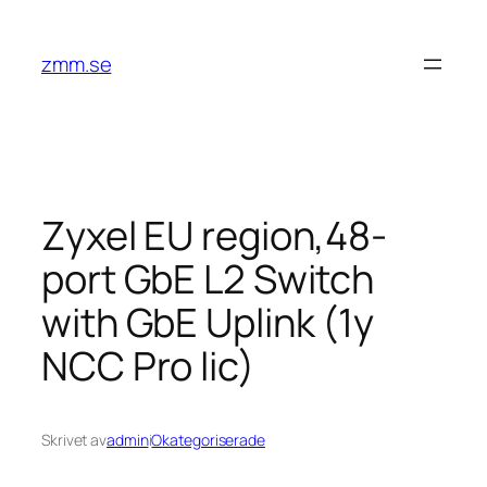
Hoppa
till
zmm.se
innehåll
Zyxel EU region,48-
port GbE L2 Switch
with GbE Uplink (1y
NCC Pro lic)
Skrivet av
admin
i
Okategoriserade