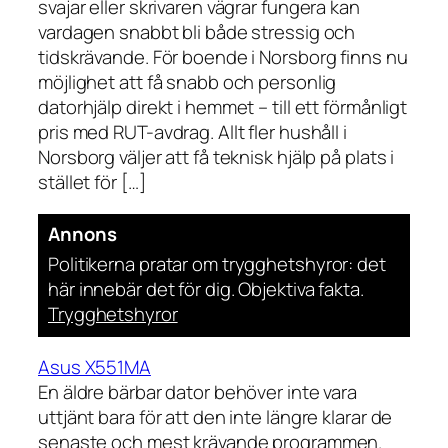
svajar eller skrivaren vägrar fungera kan
vardagen snabbt bli både stressig och
tidskrävande. För boende i Norsborg finns nu
möjlighet att få snabb och personlig
datorhjälp direkt i hemmet – till ett förmånligt
pris med RUT-avdrag. Allt fler hushåll i
Norsborg väljer att få teknisk hjälp på plats i
stället för […]
Annons
Politikerna pratar om trygghetshyror: det
här innebär det för dig. Objektiva fakta.
Trygghetshyror
Asus X551MA
En äldre bärbar dator behöver inte vara
uttjänt bara för att den inte längre klarar de
senaste och mest krävande programmen.