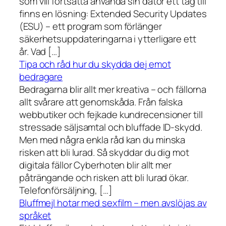
som vill fortsätta använda sin dator ett tag till
finns en lösning: Extended Security Updates
(ESU) – ett program som förlänger
säkerhetsuppdateringarna i ytterligare ett
år. Vad […]
Tipa och råd hur du skydda dej emot
bedragare
Bedragarna blir allt mer kreativa – och fällorna
allt svårare att genomskåda. Från falska
webbutiker och fejkade kundrecensioner till
stressade säljsamtal och bluffade ID-skydd.
Men med några enkla råd kan du minska
risken att bli lurad. Så skyddar du dig mot
digitala fällor Cyberhoten blir allt mer
påträngande och risken att bli lurad ökar.
Telefonförsäljning, […]
Bluffmejl hotar med sexfilm – men avslöjas av
språket