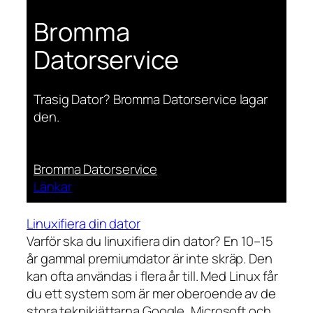
Bromma
Datorservice
Trasig Dator? Bromma Datorservice lagar
den.
Bromma Datorservice
Länkar
Linuxifiera din dator
Varför ska du linuxifiera din dator? En 10–15
år gammal premiumdator är inte skräp. Den
kan ofta användas i flera år till. Med Linux får
du ett system som är mer oberoende av de
stora teknikjättarna Google, Microsoft och