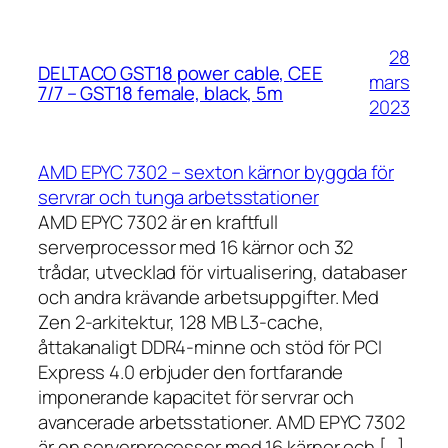
28
DELTACO GST18 power cable, CEE
mars
7/7 – GST18 female, black, 5m
2023
AMD EPYC 7302 – sexton kärnor byggda för
servrar och tunga arbetsstationer
AMD EPYC 7302 är en kraftfull
serverprocessor med 16 kärnor och 32
trådar, utvecklad för virtualisering, databaser
och andra krävande arbetsuppgifter. Med
Zen 2-arkitektur, 128 MB L3-cache,
åttakanaligt DDR4-minne och stöd för PCI
Express 4.0 erbjuder den fortfarande
imponerande kapacitet för servrar och
avancerade arbetsstationer. AMD EPYC 7302
är en serverprocessor med 16 kärnor och […]