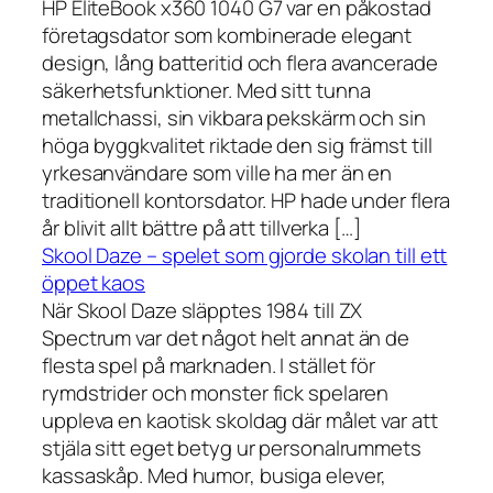
HP EliteBook x360 1040 G7 var en påkostad
företagsdator som kombinerade elegant
design, lång batteritid och flera avancerade
säkerhetsfunktioner. Med sitt tunna
metallchassi, sin vikbara pekskärm och sin
höga byggkvalitet riktade den sig främst till
yrkesanvändare som ville ha mer än en
traditionell kontorsdator. HP hade under flera
år blivit allt bättre på att tillverka […]
Skool Daze – spelet som gjorde skolan till ett
öppet kaos
När Skool Daze släpptes 1984 till ZX
Spectrum var det något helt annat än de
flesta spel på marknaden. I stället för
rymdstrider och monster fick spelaren
uppleva en kaotisk skoldag där målet var att
stjäla sitt eget betyg ur personalrummets
kassaskåp. Med humor, busiga elever,