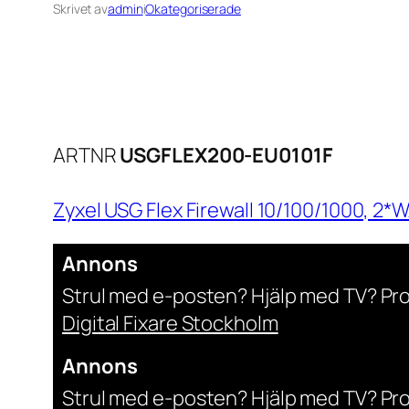
Skrivet av
admin
i
Okategoriserade
ARTNR
USGFLEX200-EU0101F
Zyxel USG Flex Firewall 10/100/1000, 2
Annons
Strul med e-posten? Hjälp med TV? Pr
Digital Fixare Stockholm
Annons
Strul med e-posten? Hjälp med TV? Pr