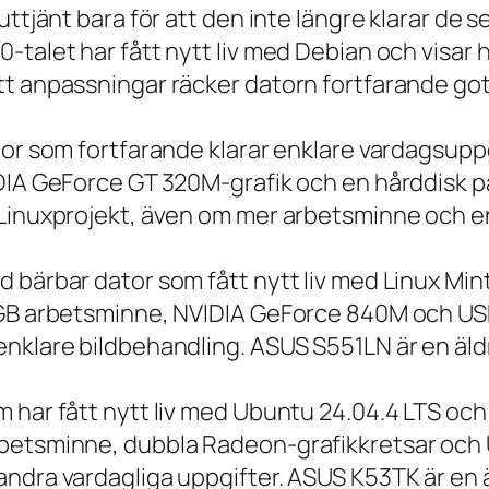
 uttjänt bara för att den inte längre klarar 
talet har fått nytt liv med Debian och visar h
t anpassningar räcker datorn fortfarande gott
tor som fortfarande klarar enklare vardagsuppg
IDIA GeForce GT 320M-grafik och en hårddisk p
 Linuxprojekt, även om mer arbetsminne och en
 bärbar dator som fått nytt liv med Linux Min
 GB arbetsminne, NVIDIA GeForce 840M och USB
nklare bildbehandling. ASUS S551LN är en äld
m har fått nytt liv med Ubuntu 24.04.4 LTS oc
betsminne, dubbla Radeon-grafikkretsar och U
ndra vardagliga uppgifter. ASUS K53TK är en ä