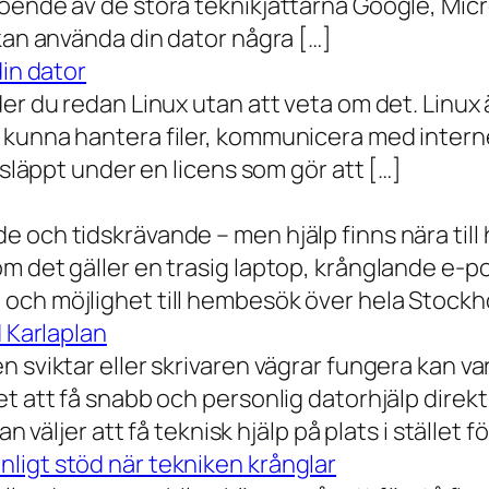
oende av de stora teknikjättarna Google, Mic
 kan använda din dator några […]
din dator
der du redan Linux utan att veta om det. Linu
 kunna hantera filer, kommunicera med intern
 släppt under en licens som gör att […]
 och tidskrävande – men hjälp finns nära till
 det gäller en trasig laptop, krånglande e-post 
och möjlighet till hembesök över hela Stockho
d Karlaplan
 sviktar eller skrivaren vägrar fungera kan va
t att få snabb och personlig datorhjälp direkt 
 väljer att få teknisk hjälp på plats i stället fö
ligt stöd när tekniken krånglar