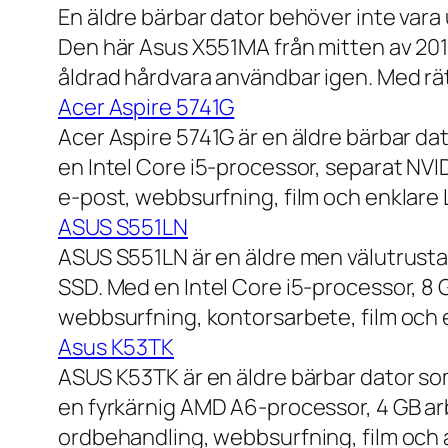
En äldre bärbar dator behöver inte vara
Den här Asus X551MA från mitten av 2010-
åldrad hårdvara användbar igen. Med rät
Acer Aspire 5741G
Acer Aspire 5741G är en äldre bärbar da
en Intel Core i5-processor, separat NV
e-post, webbsurfning, film och enklare
ASUS S551LN
ASUS S551LN är en äldre men välutrustad
SSD. Med en Intel Core i5-processor, 8
webbsurfning, kontorsarbete, film och e
Asus K53TK
ASUS K53TK är en äldre bärbar dator so
en fyrkärnig AMD A6-processor, 4 GB ar
ordbehandling, webbsurfning, film och a