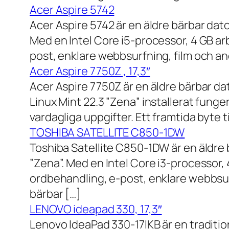
Acer Aspire 5742
Acer Aspire 5742 är en äldre bärbar dato
Med en Intel Core i5-processor, 4 GB a
post, enklare webbsurfning, film och and
Acer Aspire 7750Z , 17,3″
Acer Aspire 7750Z är en äldre bärbar d
Linux Mint 22.3 ”Zena” installerat fung
vardagliga uppgifter. Ett framtida byte
TOSHIBA SATELLITE C850-1DW
Toshiba Satellite C850-1DW är en äldre 
”Zena”. Med en Intel Core i3-processor,
ordbehandling, e-post, enklare webbsurf
bärbar […]
LENOVO ideapad 330, 17,3″
Lenovo IdeaPad 330-17IKB är en traditi