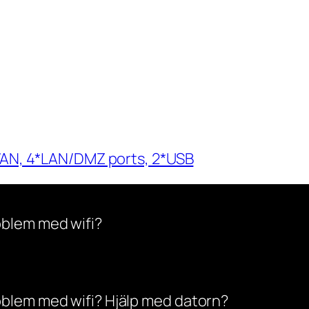
*WAN, 4*LAN/DMZ ports, 2*USB
oblem med wifi?
oblem med wifi? Hjälp med datorn?