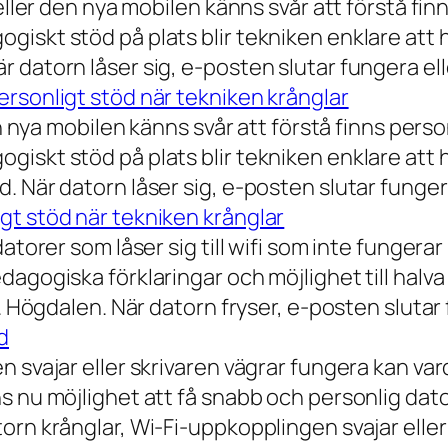
eller den nya mobilen känns svår att förstå finn
iskt stöd på plats blir tekniken enklare att 
 datorn låser sig, e-posten slutar fungera ell
rsonligt stöd när tekniken krånglar
n nya mobilen känns svår att förstå finns person
iskt stöd på plats blir tekniken enklare att 
 När datorn låser sig, e-posten slutar fungera
gt stöd när tekniken krånglar
torer som låser sig till wifi som inte fungerar 
dagogiska förklaringar och möjlighet till hal
a. Högdalen. När datorn fryser, e-posten slutar
d
n svajar eller skrivaren vägrar fungera kan va
 nu möjlighet att få snabb och personlig datorh
orn krånglar, Wi-Fi-uppkopplingen svajar elle