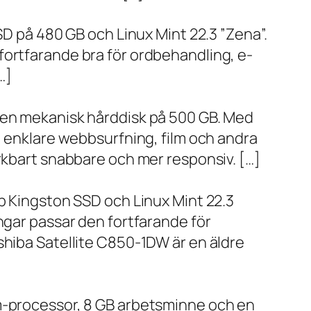
SD på 480 GB och Linux Mint 22.3 ”Zena”.
fortfarande bra för ordbehandling, e-
…]
h en mekanisk hårddisk på 500 GB. Med
, enklare webbsurfning, film och andra
ärkbart snabbare och mer responsiv. […]
bb Kingston SSD och Linux Mint 22.3
ngar passar den fortfarande för
shiba Satellite C850-1DW är en äldre
um-processor, 8 GB arbetsminne och en