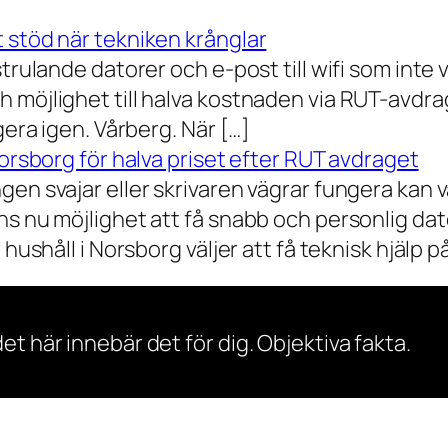
 stöd när tekniken krånglar
rulande datorer och e-post till wifi som inte vil
 möjlighet till halva kostnaden via RUT-avdr
gera igen. Vårberg. När […]
Norsborg för halva priset efter RUT avdraget
gen svajar eller skrivaren vägrar fungera kan 
s nu möjlighet att få snabb och personlig dator
ushåll i Norsborg väljer att få teknisk hjälp på 
et här innebär det för dig. Objektiva fakta.