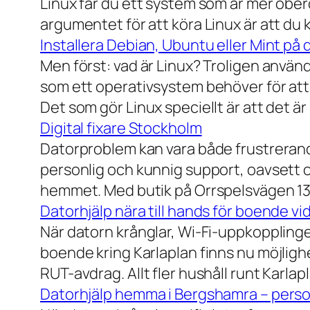
Linux får du ett system som är mer ober
argumentet för att köra Linux är att du
Installera Debian, Ubuntu eller Mint på 
Men först: vad är Linux? Troligen använ
som ett operativsystem behöver för att
Det som gör Linux speciellt är att det är
Digital fixare Stockholm
Datorproblem kan vara både frustrerande
personlig och kunnig support, oavsett om
hemmet. Med butik på Orrspelsvägen 13 
Datorhjälp nära till hands för boende vi
När datorn krånglar, Wi-Fi-uppkopplingen
boende kring Karlaplan finns nu möjlighe
RUT-avdrag. Allt fler hushåll runt Karlaplan
Datorhjälp hemma i Bergshamra – person