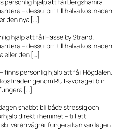
s personlig hjälp att få i Bergshamra.
hantera – dessutom till halva kostnaden
er den nya […]
lig hjälp att få i Hässelby Strand.
hantera – dessutom till halva kostnaden
 eller den […]
– finns personlig hjälp att få i Högdalen.
va kostnaden genom RUT-avdraget blir
 fungera […]
rdagen snabbt bli både stressig och
jälp direkt i hemmet – till ett
r skrivaren vägrar fungera kan vardagen