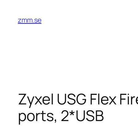
Hoppa
till
zmm.se
innehåll
Zyxel USG Flex F
ports, 2*USB