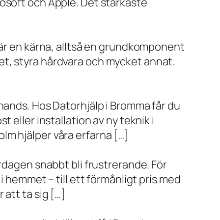
rosoft och Apple. Det starkaste
x är en kärna, alltså en grundkomponent
et, styra hårdvara och mycket annat.
 hands. Hos Datorhjälp i Bromma får du
eller installation av ny teknik i
lm hjälper våra erfarna […]
rdagen snabbt bli frustrerande. För
i hemmet – till ett förmånligt pris med
r att ta sig […]