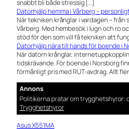
snabbt bli både stressig […]
Datorhjälp hemma i Vårberg – personligt
När tekniken krånglar i vardagen – från st
Vårberg. Med hembesök i lugn och ro och
stöd för den som vill få tekniken att fun
Datorhjälp nära till hands för boende i 
När datorn krånglar, internetuppkopplin
tidskrävande. För boende i Norsborg finn
förmånligt pris med RUT-avdrag. Allt fler h
Annons
Politikerna pratar om trygghetshyror: d
Trygghetshyror
Asus X551MA