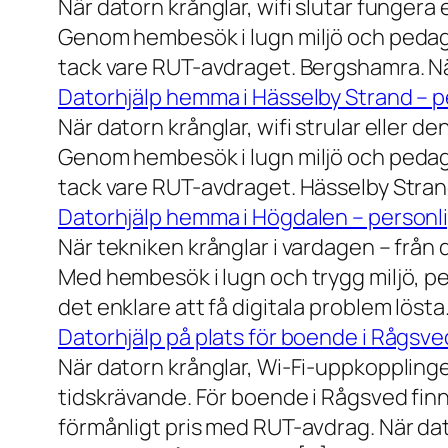
När datorn krånglar, wifi slutar fungera 
Genom hembesök i lugn miljö och pedagog
tack vare RUT-avdraget. Bergshamra. När
Datorhjälp hemma i Hässelby Strand – pe
När datorn krånglar, wifi strular eller de
Genom hembesök i lugn miljö och pedagog
tack vare RUT-avdraget. Hässelby Strand.
Datorhjälp hemma i Högdalen – personli
När tekniken krånglar i vardagen – från da
Med hembesök i lugn och trygg miljö, pe
det enklare att få digitala problem löst
Datorhjälp på plats för boende i Rågsve
När datorn krånglar, Wi-Fi-uppkopplinge
tidskrävande. För boende i Rågsved finns
förmånligt pris med RUT-avdrag. När dat