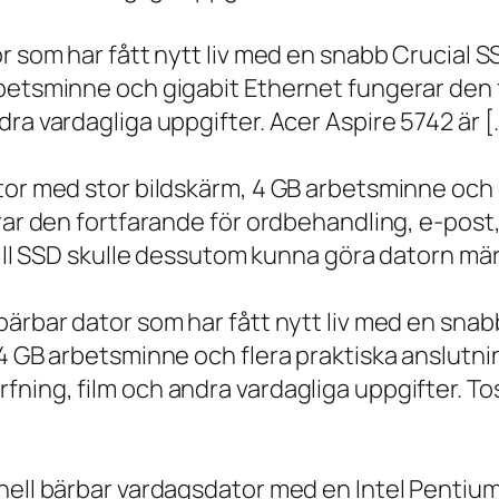
r som har fått nytt liv med en snabb Crucial S
rbetsminne och gigabit Ethernet fungerar den 
ra vardagliga uppgifter. Acer Aspire 5742 är [
ator med stor bildskärm, 4 GB arbetsminne oc
erar den fortfarande för ordbehandling, e-post
 till SSD skulle dessutom kunna göra datorn m
bärbar dator som har fått nytt liv med en sna
 4 GB arbetsminne och flera praktiska anslutni
ning, film och andra vardagliga uppgifter. To
onell bärbar vardagsdator med en Intel Penti