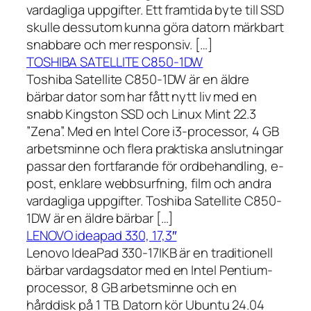
vardagliga uppgifter. Ett framtida byte till SSD
skulle dessutom kunna göra datorn märkbart
snabbare och mer responsiv. […]
TOSHIBA SATELLITE C850-1DW
Toshiba Satellite C850-1DW är en äldre
bärbar dator som har fått nytt liv med en
snabb Kingston SSD och Linux Mint 22.3
”Zena”. Med en Intel Core i3-processor, 4 GB
arbetsminne och flera praktiska anslutningar
passar den fortfarande för ordbehandling, e-
post, enklare webbsurfning, film och andra
vardagliga uppgifter. Toshiba Satellite C850-
1DW är en äldre bärbar […]
LENOVO ideapad 330, 17,3″
Lenovo IdeaPad 330-17IKB är en traditionell
bärbar vardagsdator med en Intel Pentium-
processor, 8 GB arbetsminne och en
hårddisk på 1 TB. Datorn kör Ubuntu 24.04