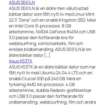
ASUS S551LN
ASUS S551LN är en äldre men välutrustad
bärbar dator som fått nytt liv med Linux Mint
22.3 ”Zena” och en snabb Kingston SSD. Med
en Intel Core i5-processor, 8 GB
arbetsminne, NVIDIA GeForce 840M och USB
3.0 passar den fortfarande bra för
webbsurfning, kontorsarbete, film och
enklare bildbehandling. ASUS S551LN är en
äldre bärbar dator […]
Asus K53TK
ASUS K53TK är en äldre bärbar dator som har
fått nytt liv med Ubuntu 24.04.4 LTS och en
snabb Crucial SSD på 240 GB. Med en
fyrkärnig AMD A6-processor, 4 GB
arbetsminne, dubbla Radeon-grafikkretsar
och USB 3.0 passar den fortfarande för
ordbehandling, webbsurfning, film och andra