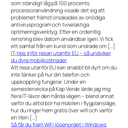
som ständigt låg på 100 procents
processoranvändning visade det sig att
problemet främst orsakades av onödiga
antivirusprogram och tvivelaktiga
optimeringsverktyg. Efter en ordentlig
rensning blev datorn användbar igen. Vi fick
ett samtal från en kund som undrade om […]
IT-tips inför resan utanför EU – så undviker
du dyra mobilkostnader
Att resa utanför EU kan snabbt bli dyrt om du
inte tänker på hur din telefon och
uppkoppling fungerar. Under en
semestervecka på Kap Verde lärde jag mig
flera IT-läxor den hårda vägen – bland annat
varför du alltid bör ha mobilen i flygplansläge,
hur du ringer hem gratis över wifi och varför
en liten […]
Så får du fram WiFi lösenordet i Windows