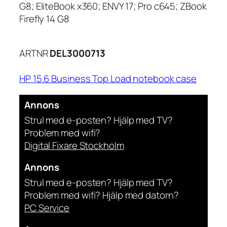
G8; EliteBook x360; ENVY 17; Pro c645; ZBook
Firefly 14 G8
ARTNR
DEL3000713
HP 15.6 Business Top Load notebook case
Annons
Strul med e-posten? Hjälp med TV?
Problem med wifi?
Digital Fixare Stockholm
Annons
Strul med e-posten? Hjälp med TV?
Problem med wifi? Hjälp med datorn?
PC Service