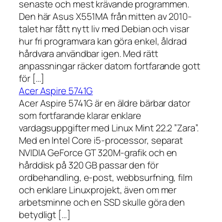
senaste och mest krävande programmen.
Den här Asus X551MA från mitten av 2010-
talet har fått nytt liv med Debian och visar
hur fri programvara kan göra enkel, åldrad
hårdvara användbar igen. Med rätt
anpassningar räcker datorn fortfarande gott
för […]
Acer Aspire 5741G
Acer Aspire 5741G är en äldre bärbar dator
som fortfarande klarar enklare
vardagsuppgifter med Linux Mint 22.2 ”Zara”.
Med en Intel Core i5-processor, separat
NVIDIA GeForce GT 320M-grafik och en
hårddisk på 320 GB passar den för
ordbehandling, e-post, webbsurfning, film
och enklare Linuxprojekt, även om mer
arbetsminne och en SSD skulle göra den
betydligt […]