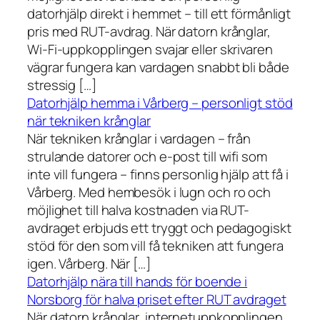
datorhjälp direkt i hemmet – till ett förmånligt
pris med RUT-avdrag. När datorn krånglar,
Wi-Fi-uppkopplingen svajar eller skrivaren
vägrar fungera kan vardagen snabbt bli både
stressig […]
Datorhjälp hemma i Vårberg – personligt stöd
när tekniken krånglar
När tekniken krånglar i vardagen – från
strulande datorer och e-post till wifi som
inte vill fungera – finns personlig hjälp att få i
Vårberg. Med hembesök i lugn och ro och
möjlighet till halva kostnaden via RUT-
avdraget erbjuds ett tryggt och pedagogiskt
stöd för den som vill få tekniken att fungera
igen. Vårberg. När […]
Datorhjälp nära till hands för boende i
Norsborg för halva priset efter RUT avdraget
När datorn krånglar, internetuppkopplingen