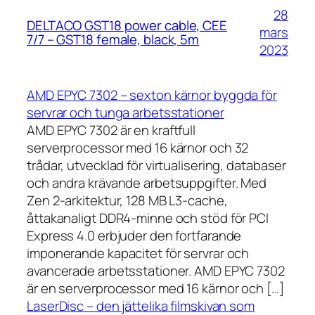
28
DELTACO GST18 power cable, CEE
mars
7/7 – GST18 female, black, 5m
2023
AMD EPYC 7302 – sexton kärnor byggda för
servrar och tunga arbetsstationer
AMD EPYC 7302 är en kraftfull
serverprocessor med 16 kärnor och 32
trådar, utvecklad för virtualisering, databaser
och andra krävande arbetsuppgifter. Med
Zen 2-arkitektur, 128 MB L3-cache,
åttakanaligt DDR4-minne och stöd för PCI
Express 4.0 erbjuder den fortfarande
imponerande kapacitet för servrar och
avancerade arbetsstationer. AMD EPYC 7302
är en serverprocessor med 16 kärnor och […]
LaserDisc – den jättelika filmskivan som