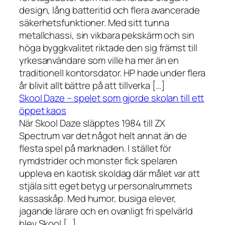
design, lång batteritid och flera avancerade
säkerhetsfunktioner. Med sitt tunna
metallchassi, sin vikbara pekskärm och sin
höga byggkvalitet riktade den sig främst till
yrkesanvändare som ville ha mer än en
traditionell kontorsdator. HP hade under flera
år blivit allt bättre på att tillverka […]
Skool Daze – spelet som gjorde skolan till ett
öppet kaos
När Skool Daze släpptes 1984 till ZX
Spectrum var det något helt annat än de
flesta spel på marknaden. I stället för
rymdstrider och monster fick spelaren
uppleva en kaotisk skoldag där målet var att
stjäla sitt eget betyg ur personalrummets
kassaskåp. Med humor, busiga elever,
jagande lärare och en ovanligt fri spelvärld
blev Skool […]