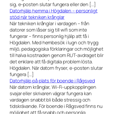
sig, e-posten slutar fungera eller den […]
Datorhjälp hemma i Högdalen – personligt
stöd när tekniken krånglar
När tekniken krånglar i vardagen – från
datorer som låser sig till wifi som inte
fungerar – finns personlig hjälp att få i
Högdalen. Med hembesök i lugn och trygg
miljö, pedagogiska förklaringar och möjlighet
till halva kostnaden genom RUT-avdraget blir
det enklare att få digitala problem lösta.
Högdalen. När datorn fryser, e-posten slutar
fungera […]
Datorhjälp på plats för boende i Rågsved
När datorn krånglar, Wi-Fi-uppkopplingen
svajar eller skrivaren vägrar fungera kan
vardagen snabbt bli både stressig och
tidskrävande. För boende i Rågsved finns nu
möjlighet att få snabb och personlig