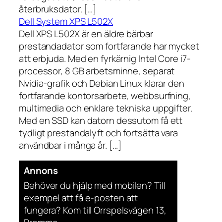
återbruksdator. […]
Dell System XPS L502X
Dell XPS L502X är en äldre bärbar
prestandadator som fortfarande har mycket
att erbjuda. Med en fyrkärnig Intel Core i7-
processor, 8 GB arbetsminne, separat
Nvidia-grafik och Debian Linux klarar den
fortfarande kontorsarbete, webbsurfning,
multimedia och enklare tekniska uppgifter.
Med en SSD kan datorn dessutom få ett
tydligt prestandalyft och fortsätta vara
användbar i många år. […]
Annons
Behöver du hjälp med mobilen? Till
exempel att få e-posten att
fungera? Kom till Orrspelsvägen 13,