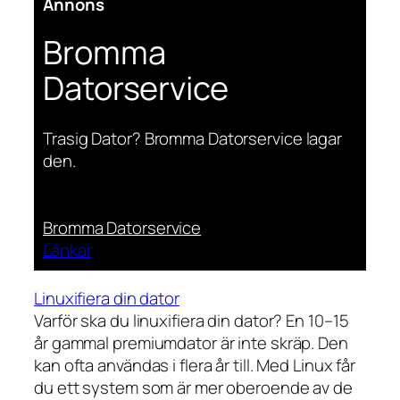
Annons
Bromma
Datorservice
Trasig Dator? Bromma Datorservice lagar
den.
Bromma Datorservice
Länkar
Linuxifiera din dator
Varför ska du linuxifiera din dator? En 10–15
år gammal premiumdator är inte skräp. Den
kan ofta användas i flera år till. Med Linux får
du ett system som är mer oberoende av de