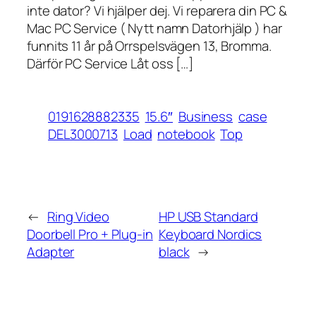
inte dator? Vi hjälper dej. Vi reparera din PC &
Mac PC Service ( Nytt namn Datorhjälp ) har
funnits 11 år på Orrspelsvägen 13, Bromma.
Därför PC Service Låt oss […]
0191628882335
15.6″
Business
case
DEL3000713
Load
notebook
Top
←
Ring Video
HP USB Standard
Doorbell Pro + Plug-in
Keyboard Nordics
Adapter
black
→