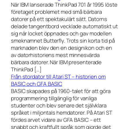
När IBM lanserade ThinkPad 701 år 1995 löste
företaget problemet med små bärbara
datorer på ett spektakulärt sätt. Datorns
delade tangentbord vecklade automatiskt ut
sig när locket öppnades och gav modellen
smeknamnet Butterfly. Trots sin korta tid på
marknaden blev den en designikon och en
av datorhistoriens mest minnesvärda
bärbara datorer. När IBM presenterade
ThinkPad […]
Från stordator till Atari ST – historien om
BASIC och GFA BASIC
BASIC skapades på 1960-talet för att göra
programmering tillgänglig för vanliga
studenter och blev senare det självklara
språket i miljontals hemdatorer. På Atari ST
fördes arvet vidare av GFA BASIC – ett
snabbt och kraftfullt språk som gjorde det