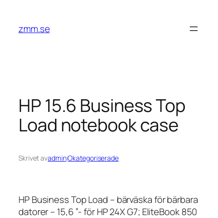
Hoppa
till
zmm.se
innehåll
HP 15.6 Business Top
Load notebook case
Skrivet av
admin
i
Okategoriserade
HP Business Top Load – bärväska för bärbara
datorer – 15,6 ”- för HP 24X G7; EliteBook 850