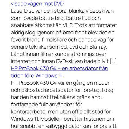
visade vägen mot DVD
LaserDisc var den stora, blanka videoskivan
som lovade bättre bild, bättre ljud och
snabbare åtkomst än VHS. Trots att formatet
aldrig slog igenom på bred front blev det en
favorit bland filmälskare och banade väg för
senare tekniker som cd, dvd och Blu-ray.
Långt innan filmer kunde strömmas över
internet och innan DVD-skivan hade blivit […]
HP ProBook 430 G4 – en arbetsdator från
tiden före Windows 11
HP ProBook 430 G4 var en gång en modern
och påkostad arbetsdator för företag. I dag
har den hamnat i teknikens gränsland:
fortfarande fullt användbar för
kontorsarbete, men utan officiellt stöd för
Windows 11. Modellen berättar historien om
hur snabbt en välbyggd dator kan förlora sitt