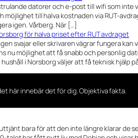
rulande datorer och e-post till wifi som inte vil
 möjlighet till halva kostnaden via RUT-avdr
gera igen. Vårberg. När […]
Norsborg för halva priset efter RUT avdraget
gen svajar eller skrivaren vägrar fungera kan 
s nu möjlighet att få snabb och personlig dator
ushåll i Norsborg väljer att få teknisk hjälp på 
et här innebär det för dig. Objektiva fakta.
 uttjänt bara för att den inte längre klarar 
talet har fått nytt liv med Debian och visar h