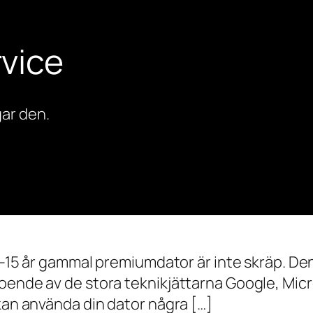
vice
ar den.
0–15 år gammal premiumdator är inte skräp. Den 
oende av de stora teknikjättarna Google, Mic
 kan använda din dator några […]