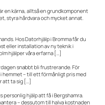
x är en kärna, alltså en grundkomponent
et, styra hårdvara och mycket annat.
 hands. Hos Datorhjälp i Bromma får du
eller installation av ny teknik i
lm hjälper våra erfarna […]
rdagen snabbt bli frustrerande. För
i hemmet – till ett förmånligt pris med
r att ta sig […]
s personlig hjälp att få i Bergshamra.
hantera – dessutom till halva kostnaden