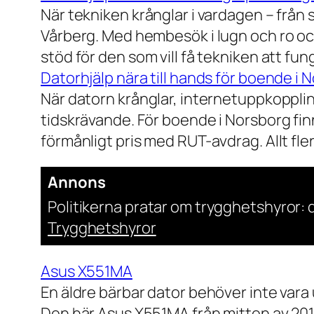
När tekniken krånglar i vardagen – från st
Vårberg. Med hembesök i lugn och ro och
stöd för den som vill få tekniken att fun
Datorhjälp nära till hands för boende i 
När datorn krånglar, internetuppkopplin
tidskrävande. För boende i Norsborg finn
förmånligt pris med RUT-avdrag. Allt fler h
Annons
Politikerna pratar om trygghetshyror: d
Trygghetshyror
Asus X551MA
En äldre bärbar dator behöver inte vara
Den här Asus X551MA från mitten av 2010-