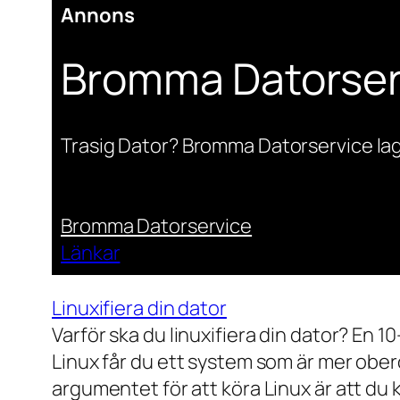
Annons
Bromma Datorser
Trasig Dator? Bromma Datorservice lag
Bromma Datorservice
Länkar
Linuxifiera din dator
Varför ska du linuxifiera din dator? En 1
Linux får du ett system som är mer ober
argumentet för att köra Linux är att du