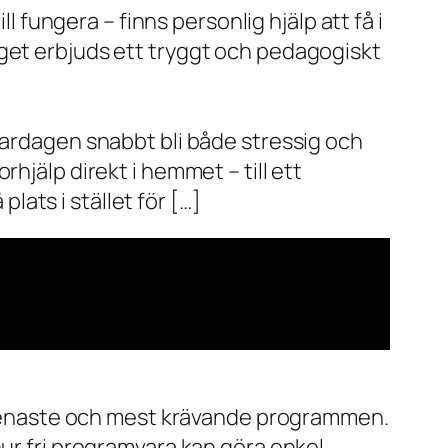
l fungera – finns personlig hjälp att få i
aget erbjuds ett tryggt och pedagogiskt
vardagen snabbt bli både stressig och
hjälp direkt i hemmet – till ett
plats i stället för […]
de senaste och mest krävande programmen.
ur fri programvara kan göra enkel,