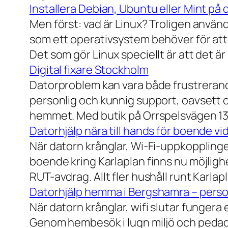
Installera Debian, Ubuntu eller Mint på 
Men först: vad är Linux? Troligen använ
som ett operativsystem behöver för att
Det som gör Linux speciellt är att det är
Digital fixare Stockholm
Datorproblem kan vara både frustrerande
personlig och kunnig support, oavsett om
hemmet. Med butik på Orrspelsvägen 13 
Datorhjälp nära till hands för boende vi
När datorn krånglar, Wi-Fi-uppkopplingen
boende kring Karlaplan finns nu möjlighe
RUT-avdrag. Allt fler hushåll runt Karlaplan
Datorhjälp hemma i Bergshamra – person
När datorn krånglar, wifi slutar fungera 
Genom hembesök i lugn miljö och pedagog