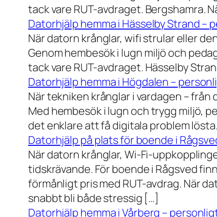
tack vare RUT-avdraget. Bergshamra. När
Datorhjälp hemma i Hässelby Strand – pe
När datorn krånglar, wifi strular eller de
Genom hembesök i lugn miljö och pedagog
tack vare RUT-avdraget. Hässelby Strand.
Datorhjälp hemma i Högdalen – personli
När tekniken krånglar i vardagen – från da
Med hembesök i lugn och trygg miljö, pe
det enklare att få digitala problem löst
Datorhjälp på plats för boende i Rågsve
När datorn krånglar, Wi-Fi-uppkopplinge
tidskrävande. För boende i Rågsved finns
förmånligt pris med RUT-avdrag. När dat
snabbt bli både stressig […]
Datorhjälp hemma i Vårberg – personligt