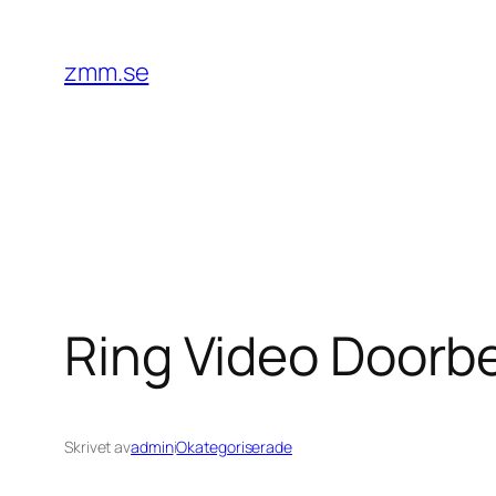
Hoppa
till
zmm.se
innehåll
Ring Video Doorbe
Skrivet av
admin
i
Okategoriserade