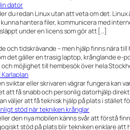
din dator
der du redan Linux utan att veta om det. Linu
 kunna hantera filer, kommunicera med intern
 släppt under en licens som gör att […]
 och tidskrävande – men hjälp finns nära till
 det gäller en trasig laptop, krånglande e-post 
och möjlighet till hembesök över hela Stockho
d Karlaplan
 sviktar eller skrivaren vägrar fungera kan va
t att få snabb och personlig datorhjälp direkt 
 väljer att få teknisk hjälp på plats i stället fö
ligt stöd när tekniken krånglar
eller den nya mobilen känns svår att förstå finn
iskt stöd på plats blir tekniken enklare att 