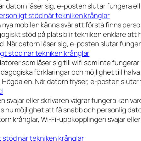
 datorn låser sig, e-posten slutar fungera ell
rsonligt stöd när tekniken krånglar
n nya mobilen känns svår att förstå finns person
iskt stöd på plats blir tekniken enklare att 
 När datorn låser sig, e-posten slutar fungera
gt stöd när tekniken krånglar
torer som låser sig till wifi som inte fungerar 
dagogiska förklaringar och möjlighet till hal
a. Högdalen. När datorn fryser, e-posten slutar
d
n svajar eller skrivaren vägrar fungera kan va
 nu möjlighet att få snabb och personlig datorh
orn krånglar, Wi-Fi-uppkopplingen svajar elle
 stöd när tekniken krånglar