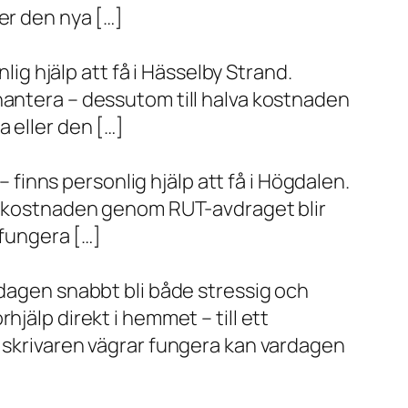
er den nya […]
lig hjälp att få i Hässelby Strand.
hantera – dessutom till halva kostnaden
 eller den […]
– finns personlig hjälp att få i Högdalen.
va kostnaden genom RUT-avdraget blir
 fungera […]
rdagen snabbt bli både stressig och
jälp direkt i hemmet – till ett
r skrivaren vägrar fungera kan vardagen