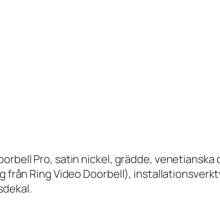
rbell Pro, satin nickel, grädde, venetianska o
ng från Ring Video Doorbell), installationsver
sdekal.