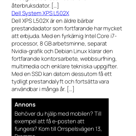
återbruksdator. […]
Dell System XPS L502X
Dell XPS L502X är en äldre bärbar
prestandadator som fortfarande har mycket
att erbjuda. Med en fyrkärnig Intel Core i7-
processor, 8 GB arbetsminne, separat
Nvidia-grafik och Debian Linux klarar den
fortfarande kontorsarbete, webbsurfning,
multimedia och enklare tekniska uppgifter.
Med en SSD kan datorn dessutom få ett
tydligt prestandalyft och fortsätta vara
användbar i många år. […]
Annons
Behöver du hjälp med mobilen? Till
exempel att få e-posten att
fungera? Kom till Orrspelsvägen 13,