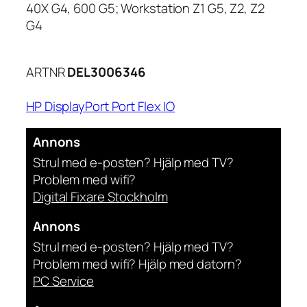
40X G4, 600 G5; Workstation Z1 G5, Z2, Z2
G4
ARTNR
DEL3006346
HP DisplayPort Port Flex IO
Annons
Strul med e-posten? Hjälp med TV?
Problem med wifi?
Digital Fixare Stockholm
Annons
Strul med e-posten? Hjälp med TV?
Problem med wifi? Hjälp med datorn?
PC Service