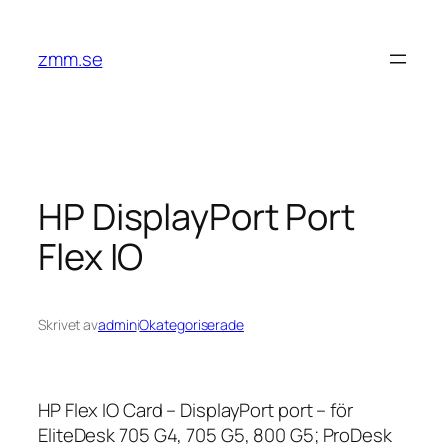
Hoppa
till
zmm.se
innehåll
HP DisplayPort Port
Flex IO
Skrivet av
admin
i
Okategoriserade
HP Flex IO Card – DisplayPort port – för
EliteDesk 705 G4, 705 G5, 800 G5; ProDesk