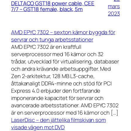
DELTACO GST18 power cable, CEE
mars
7/7 – GST18 female, black, 5m
2023
AMD EPYC 7302 – sexton kärnor byggda för
servrar och tunga arbetsstationer
AMD EPYC 7302 är en kraftfull
serverprocessor med 16 kärnor och 32
trådar, utvecklad för virtualisering, databaser
och andra krävande arbetsuppgifter. Med
Zen 2-arkitektur, 128 MB L3-cache,
åttakanaligt DDR4-minne och stöd för PCI
Express 4.0 erbjuder den fortfarande
imponerande kapacitet för servrar och
avancerade arbetsstationer. AMD EPYC 7302
är en serverprocessor med 16 kärnor och […]
LaserDisc – den jättelika filmskivan som
visade vägen mot DVD