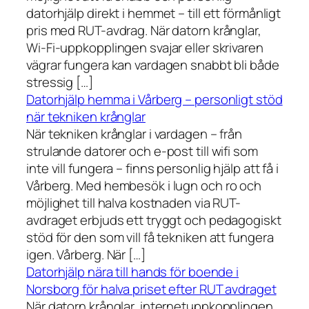
datorhjälp direkt i hemmet – till ett förmånligt
pris med RUT-avdrag. När datorn krånglar,
Wi-Fi-uppkopplingen svajar eller skrivaren
vägrar fungera kan vardagen snabbt bli både
stressig […]
Datorhjälp hemma i Vårberg – personligt stöd
när tekniken krånglar
När tekniken krånglar i vardagen – från
strulande datorer och e-post till wifi som
inte vill fungera – finns personlig hjälp att få i
Vårberg. Med hembesök i lugn och ro och
möjlighet till halva kostnaden via RUT-
avdraget erbjuds ett tryggt och pedagogiskt
stöd för den som vill få tekniken att fungera
igen. Vårberg. När […]
Datorhjälp nära till hands för boende i
Norsborg för halva priset efter RUT avdraget
När datorn krånglar, internetuppkopplingen