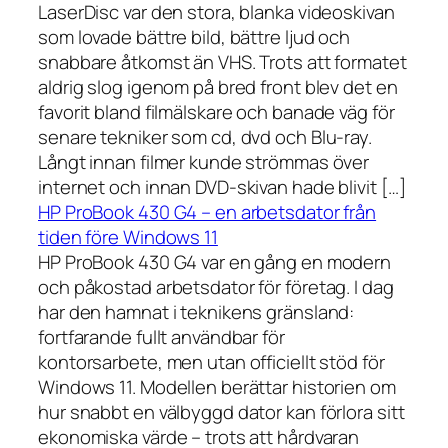
LaserDisc var den stora, blanka videoskivan
som lovade bättre bild, bättre ljud och
snabbare åtkomst än VHS. Trots att formatet
aldrig slog igenom på bred front blev det en
favorit bland filmälskare och banade väg för
senare tekniker som cd, dvd och Blu-ray.
Långt innan filmer kunde strömmas över
internet och innan DVD-skivan hade blivit […]
HP ProBook 430 G4 – en arbetsdator från
tiden före Windows 11
HP ProBook 430 G4 var en gång en modern
och påkostad arbetsdator för företag. I dag
har den hamnat i teknikens gränsland:
fortfarande fullt användbar för
kontorsarbete, men utan officiellt stöd för
Windows 11. Modellen berättar historien om
hur snabbt en välbyggd dator kan förlora sitt
ekonomiska värde – trots att hårdvaran