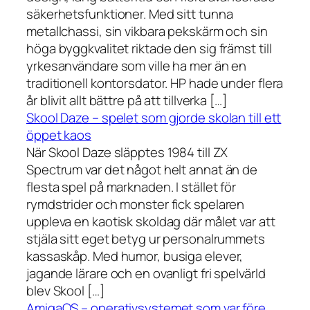
säkerhetsfunktioner. Med sitt tunna
metallchassi, sin vikbara pekskärm och sin
höga byggkvalitet riktade den sig främst till
yrkesanvändare som ville ha mer än en
traditionell kontorsdator. HP hade under flera
år blivit allt bättre på att tillverka […]
Skool Daze – spelet som gjorde skolan till ett
öppet kaos
När Skool Daze släpptes 1984 till ZX
Spectrum var det något helt annat än de
flesta spel på marknaden. I stället för
rymdstrider och monster fick spelaren
uppleva en kaotisk skoldag där målet var att
stjäla sitt eget betyg ur personalrummets
kassaskåp. Med humor, busiga elever,
jagande lärare och en ovanligt fri spelvärld
blev Skool […]
AmigaOS – operativsystemet som var före