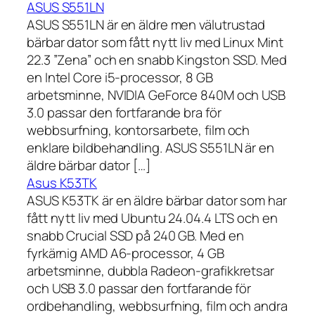
ASUS S551LN
ASUS S551LN är en äldre men välutrustad
bärbar dator som fått nytt liv med Linux Mint
22.3 ”Zena” och en snabb Kingston SSD. Med
en Intel Core i5-processor, 8 GB
arbetsminne, NVIDIA GeForce 840M och USB
3.0 passar den fortfarande bra för
webbsurfning, kontorsarbete, film och
enklare bildbehandling. ASUS S551LN är en
äldre bärbar dator […]
Asus K53TK
ASUS K53TK är en äldre bärbar dator som har
fått nytt liv med Ubuntu 24.04.4 LTS och en
snabb Crucial SSD på 240 GB. Med en
fyrkärnig AMD A6-processor, 4 GB
arbetsminne, dubbla Radeon-grafikkretsar
och USB 3.0 passar den fortfarande för
ordbehandling, webbsurfning, film och andra