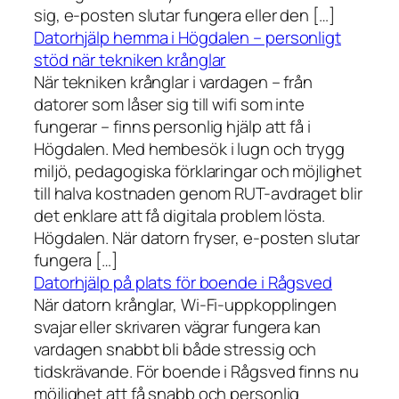
sig, e-posten slutar fungera eller den […]
Datorhjälp hemma i Högdalen – personligt
stöd när tekniken krånglar
När tekniken krånglar i vardagen – från
datorer som låser sig till wifi som inte
fungerar – finns personlig hjälp att få i
Högdalen. Med hembesök i lugn och trygg
miljö, pedagogiska förklaringar och möjlighet
till halva kostnaden genom RUT-avdraget blir
det enklare att få digitala problem lösta.
Högdalen. När datorn fryser, e-posten slutar
fungera […]
Datorhjälp på plats för boende i Rågsved
När datorn krånglar, Wi-Fi-uppkopplingen
svajar eller skrivaren vägrar fungera kan
vardagen snabbt bli både stressig och
tidskrävande. För boende i Rågsved finns nu
möjlighet att få snabb och personlig