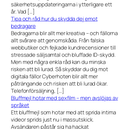
säkerhetsuppdateringarna i ytterligare ett
år. Vad […]
Tipa och råd hur du skydda dej emot
bedragare
Bedragarna blir allt mer kreativa – och fällorna
allt svårare att genomskåda. Från falska
webbutiker och fejkade kundrecensioner till
stressade säljsamtal och bluffade ID-skydd.
Men med några enkla råd kan du minska
risken att bli lurad. Så skyddar du dig mot
digitala fällor Cyberhoten blir allt mer
påträngande och risken att bli lurad ökar.
Telefonförsäljning, […]
Bluffmejl hotar med sexfilm – men avslöjas av
språket
Ett bluffmejl som hotar med att sprida intima
videor sprids just nu i massutskick.
Avsändaren påstår sig ha hackat