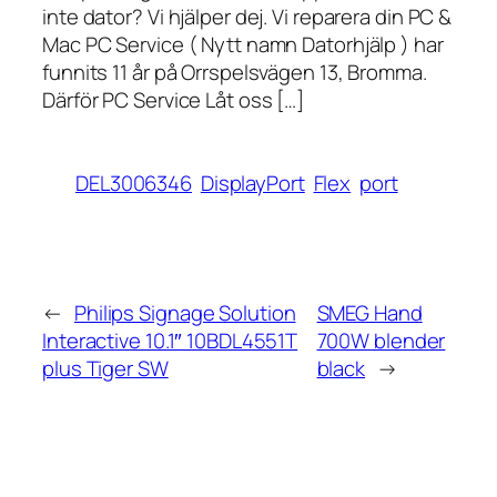
inte dator? Vi hjälper dej. Vi reparera din PC &
Mac PC Service ( Nytt namn Datorhjälp ) har
funnits 11 år på Orrspelsvägen 13, Bromma.
Därför PC Service Låt oss […]
DEL3006346
DisplayPort
Flex
port
←
Philips Signage Solution
SMEG Hand
Interactive 10.1″ 10BDL4551T
700W blender
plus Tiger SW
black
→