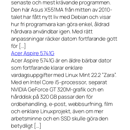
senaste och mest krävande programmen.
Den här Asus X551MA från mitten av 2010-
talet har fått nytt liv med Debian och visar
hur fri programvara kan göra enkel, åldrad
hårdvara användbar igen. Med rätt
anpassningar räcker datorn fortfarande gott
för […]
Acer Aspire 5741G
Acer Aspire 5741G är en äldre bärbar dator
som fortfarande klarar enklare
vardagsuppgifter med Linux Mint 22.2 ”Zara”.
Med en Intel Core i5-processor, separat
NVIDIA GeForce GT 320M-grafik och en
hårddisk på 320 GB passar den för
ordbehandling, e-post, webbsurfning, film
och enklare Linuxprojekt, även om mer
arbetsminne och en SSD skulle göra den
betydligt […]