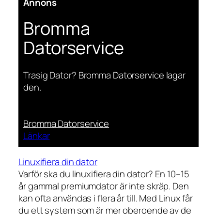
Annons
Bromma
Datorservice
Trasig Dator? Bromma Datorservice lagar
den.
Bromma Datorservice
Länkar
Linuxifiera din dator
Varför ska du linuxifiera din dator? En 10–15
år gammal premiumdator är inte skräp. Den
kan ofta användas i flera år till. Med Linux får
du ett system som är mer oberoende av de