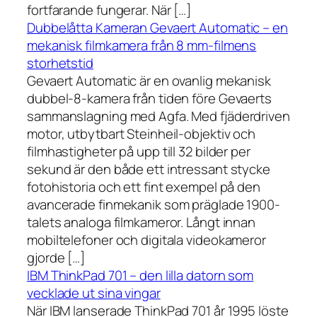
fortfarande fungerar. När […]
Dubbelåtta Kameran Gevaert Automatic – en
mekanisk filmkamera från 8 mm-filmens
storhetstid
Gevaert Automatic är en ovanlig mekanisk
dubbel-8-kamera från tiden före Gevaerts
sammanslagning med Agfa. Med fjäderdriven
motor, utbytbart Steinheil-objektiv och
filmhastigheter på upp till 32 bilder per
sekund är den både ett intressant stycke
fotohistoria och ett fint exempel på den
avancerade finmekanik som präglade 1900-
talets analoga filmkameror. Långt innan
mobiltelefoner och digitala videokameror
gjorde […]
IBM ThinkPad 701 – den lilla datorn som
vecklade ut sina vingar
När IBM lanserade ThinkPad 701 år 1995 löste