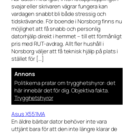
svajar eller skrivaren vägrar fungera kan
vardagen snabbt bli både stressig och
tidskrävande. För boende i Norsborg finns nu
möjlighet att få snabb och personlig
datorhjälp direkt i hemmet – till ett förmånligt
pris med RUT-avdrag. Allt fler hushåll i
Norsborg väljer att få teknisk hjälp på plats i
stället för […]
Annons
Politikerna pratar om trygghetshyror: det
här innebär det för dig. Objektiva fakta.
Trygghetshyror
Asus X551MA
En äldre bärbar dator behöver inte vara
uttjänt bara för att den inte längre klarar de