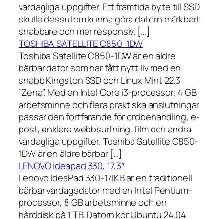
vardagliga uppgifter. Ett framtida byte till SSD
skulle dessutom kunna göra datorn märkbart
snabbare och mer responsiv. […]
TOSHIBA SATELLITE C850-1DW
Toshiba Satellite C850-1DW är en äldre
bärbar dator som har fått nytt liv med en
snabb Kingston SSD och Linux Mint 22.3
”Zena”. Med en Intel Core i3-processor, 4 GB
arbetsminne och flera praktiska anslutningar
passar den fortfarande för ordbehandling, e-
post, enklare webbsurfning, film och andra
vardagliga uppgifter. Toshiba Satellite C850-
1DW är en äldre bärbar […]
LENOVO ideapad 330, 17,3″
Lenovo IdeaPad 330-17IKB är en traditionell
bärbar vardagsdator med en Intel Pentium-
processor, 8 GB arbetsminne och en
hårddisk på 1 TB. Datorn kör Ubuntu 24.04