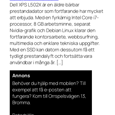
Dell XPS L502X är en äldre bärbar
prestandadator som fortfarande har mycket
att erbjuda. Med en fyrkärnig Intel Core i7-
processor, 8 GB arbetsminne, separat
Nvidia-grafik och Debian Linux klarar den
fortfarande kontorsarbete, webbsurfning,
multimedia och enklare tekniska uppgifter.
Med en SSD kan datorn dessutom få ett
tydligt prestandalyft och fortsätta vara
användbar i många år. […]
Annons
Behöver du hjälp med mobilen? Till
exempel att få e-posten att
fungera? Kom till Orrspelsvägen 13,
Bromma.