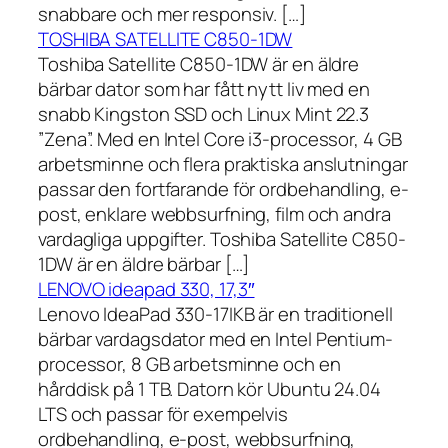
snabbare och mer responsiv. […]
TOSHIBA SATELLITE C850-1DW
Toshiba Satellite C850-1DW är en äldre
bärbar dator som har fått nytt liv med en
snabb Kingston SSD och Linux Mint 22.3
”Zena”. Med en Intel Core i3-processor, 4 GB
arbetsminne och flera praktiska anslutningar
passar den fortfarande för ordbehandling, e-
post, enklare webbsurfning, film och andra
vardagliga uppgifter. Toshiba Satellite C850-
1DW är en äldre bärbar […]
LENOVO ideapad 330, 17,3″
Lenovo IdeaPad 330-17IKB är en traditionell
bärbar vardagsdator med en Intel Pentium-
processor, 8 GB arbetsminne och en
hårddisk på 1 TB. Datorn kör Ubuntu 24.04
LTS och passar för exempelvis
ordbehandling, e-post, webbsurfning,