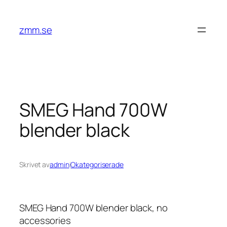
Hoppa
till
zmm.se
innehåll
SMEG Hand 700W
blender black
Skrivet av
admin
i
Okategoriserade
SMEG Hand 700W blender black, no
accessories