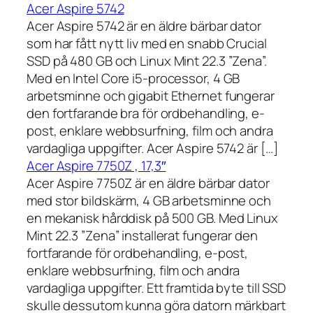
Acer Aspire 5742
Acer Aspire 5742 är en äldre bärbar dator
som har fått nytt liv med en snabb Crucial
SSD på 480 GB och Linux Mint 22.3 ”Zena”.
Med en Intel Core i5-processor, 4 GB
arbetsminne och gigabit Ethernet fungerar
den fortfarande bra för ordbehandling, e-
post, enklare webbsurfning, film och andra
vardagliga uppgifter. Acer Aspire 5742 är […]
Acer Aspire 7750Z , 17,3″
Acer Aspire 7750Z är en äldre bärbar dator
med stor bildskärm, 4 GB arbetsminne och
en mekanisk hårddisk på 500 GB. Med Linux
Mint 22.3 ”Zena” installerat fungerar den
fortfarande för ordbehandling, e-post,
enklare webbsurfning, film och andra
vardagliga uppgifter. Ett framtida byte till SSD
skulle dessutom kunna göra datorn märkbart