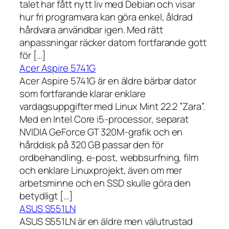
talet har fått nytt liv med Debian och visar
hur fri programvara kan göra enkel, åldrad
hårdvara användbar igen. Med rätt
anpassningar räcker datorn fortfarande gott
för […]
Acer Aspire 5741G
Acer Aspire 5741G är en äldre bärbar dator
som fortfarande klarar enklare
vardagsuppgifter med Linux Mint 22.2 ”Zara”.
Med en Intel Core i5-processor, separat
NVIDIA GeForce GT 320M-grafik och en
hårddisk på 320 GB passar den för
ordbehandling, e-post, webbsurfning, film
och enklare Linuxprojekt, även om mer
arbetsminne och en SSD skulle göra den
betydligt […]
ASUS S551LN
ASUS S551LN är en äldre men välutrustad