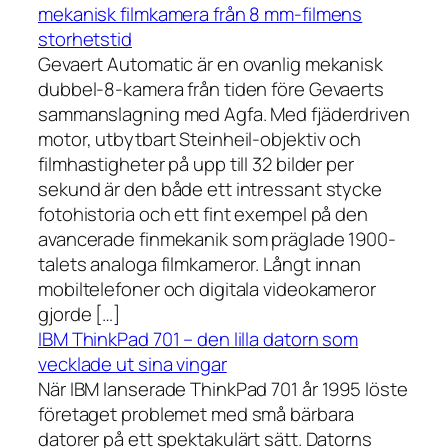
mekanisk filmkamera från 8 mm-filmens
storhetstid
Gevaert Automatic är en ovanlig mekanisk
dubbel-8-kamera från tiden före Gevaerts
sammanslagning med Agfa. Med fjäderdriven
motor, utbytbart Steinheil-objektiv och
filmhastigheter på upp till 32 bilder per
sekund är den både ett intressant stycke
fotohistoria och ett fint exempel på den
avancerade finmekanik som präglade 1900-
talets analoga filmkameror. Långt innan
mobiltelefoner och digitala videokameror
gjorde […]
IBM ThinkPad 701 – den lilla datorn som
vecklade ut sina vingar
När IBM lanserade ThinkPad 701 år 1995 löste
företaget problemet med små bärbara
datorer på ett spektakulärt sätt. Datorns