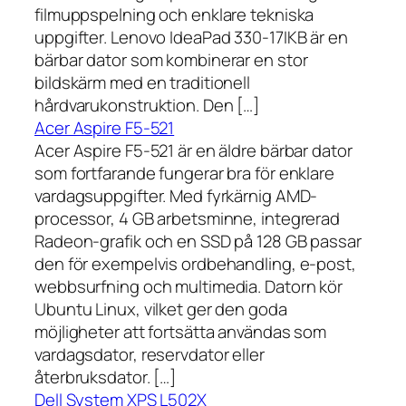
filmuppspelning och enklare tekniska
uppgifter. Lenovo IdeaPad 330-17IKB är en
bärbar dator som kombinerar en stor
bildskärm med en traditionell
hårdvarukonstruktion. Den […]
Acer Aspire F5-521
Acer Aspire F5-521 är en äldre bärbar dator
som fortfarande fungerar bra för enklare
vardagsuppgifter. Med fyrkärnig AMD-
processor, 4 GB arbetsminne, integrerad
Radeon-grafik och en SSD på 128 GB passar
den för exempelvis ordbehandling, e-post,
webbsurfning och multimedia. Datorn kör
Ubuntu Linux, vilket ger den goda
möjligheter att fortsätta användas som
vardagsdator, reservdator eller
återbruksdator. […]
Dell System XPS L502X