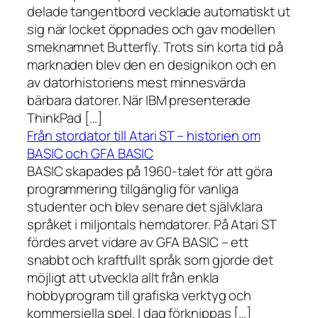
delade tangentbord vecklade automatiskt ut
sig när locket öppnades och gav modellen
smeknamnet Butterfly. Trots sin korta tid på
marknaden blev den en designikon och en
av datorhistoriens mest minnesvärda
bärbara datorer. När IBM presenterade
ThinkPad […]
Från stordator till Atari ST – historien om
BASIC och GFA BASIC
BASIC skapades på 1960-talet för att göra
programmering tillgänglig för vanliga
studenter och blev senare det självklara
språket i miljontals hemdatorer. På Atari ST
fördes arvet vidare av GFA BASIC – ett
snabbt och kraftfullt språk som gjorde det
möjligt att utveckla allt från enkla
hobbyprogram till grafiska verktyg och
kommersiella spel. I dag förknippas […]