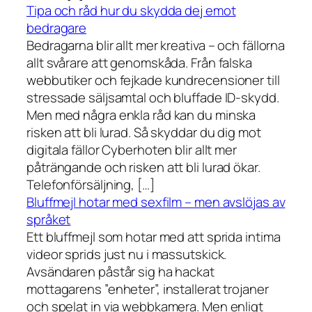
Tipa och råd hur du skydda dej emot
bedragare
Bedragarna blir allt mer kreativa – och fällorna
allt svårare att genomskåda. Från falska
webbutiker och fejkade kundrecensioner till
stressade säljsamtal och bluffade ID-skydd.
Men med några enkla råd kan du minska
risken att bli lurad. Så skyddar du dig mot
digitala fällor Cyberhoten blir allt mer
påträngande och risken att bli lurad ökar.
Telefonförsäljning, […]
Bluffmejl hotar med sexfilm – men avslöjas av
språket
Ett bluffmejl som hotar med att sprida intima
videor sprids just nu i massutskick.
Avsändaren påstår sig ha hackat
mottagarens ”enheter”, installerat trojaner
och spelat in via webbkamera. Men enligt