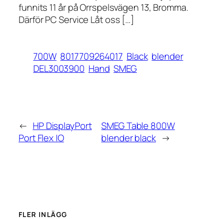
funnits 11 år på Orrspelsvägen 13, Bromma.
Därför PC Service Låt oss […]
700W
8017709264017
Black
blender
DEL3003900
Hand
SMEG
←
HP DisplayPort
SMEG Table 800W
Port Flex IO
blender black
→
FLER INLÄGG