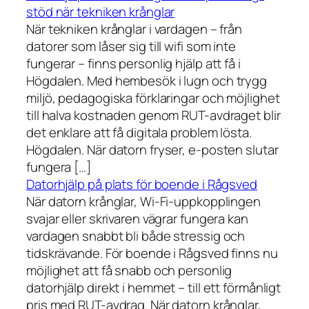
stöd när tekniken krånglar
När tekniken krånglar i vardagen – från
datorer som låser sig till wifi som inte
fungerar – finns personlig hjälp att få i
Högdalen. Med hembesök i lugn och trygg
miljö, pedagogiska förklaringar och möjlighet
till halva kostnaden genom RUT-avdraget blir
det enklare att få digitala problem lösta.
Högdalen. När datorn fryser, e-posten slutar
fungera […]
Datorhjälp på plats för boende i Rågsved
När datorn krånglar, Wi-Fi-uppkopplingen
svajar eller skrivaren vägrar fungera kan
vardagen snabbt bli både stressig och
tidskrävande. För boende i Rågsved finns nu
möjlighet att få snabb och personlig
datorhjälp direkt i hemmet – till ett förmånligt
pris med RUT-avdrag. När datorn krånglar,