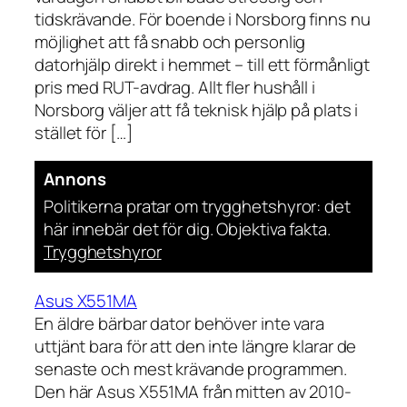
tidskrävande. För boende i Norsborg finns nu
möjlighet att få snabb och personlig
datorhjälp direkt i hemmet – till ett förmånligt
pris med RUT-avdrag. Allt fler hushåll i
Norsborg väljer att få teknisk hjälp på plats i
stället för […]
Annons
Politikerna pratar om trygghetshyror: det
här innebär det för dig. Objektiva fakta.
Trygghetshyror
Asus X551MA
En äldre bärbar dator behöver inte vara
uttjänt bara för att den inte längre klarar de
senaste och mest krävande programmen.
Den här Asus X551MA från mitten av 2010-