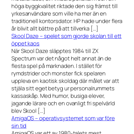
höga byggkvalitet riktade den sig främst till
yrkesanvändare som ville ha mer än en
traditionell kontorsdator. HP hade under flera
år blivit allt bättre på att tillverka […]
Skool Daze – spelet som gjorde skolan till ett
öppet kaos
När Skool Daze släpptes 1984 till ZX
Spectrum var det något helt annat än de
flesta spel på marknaden. I stället för
rymdstrider och monster fick spelaren
uppleva en kaotisk skoldag där målet var att
stjäla sitt eget betyg ur personalrummets
kassaskåp. Med humor, busiga elever,
jagande lärare och en ovanligt fri spelvärld
blev Skool […]
AmigaOS – operativsystemet som var före
sin tid
AmigaOS var ett av 1980-talets mest