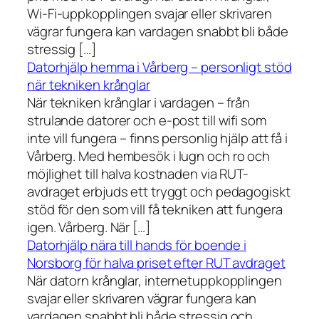
Wi-Fi-uppkopplingen svajar eller skrivaren
vägrar fungera kan vardagen snabbt bli både
stressig […]
Datorhjälp hemma i Vårberg – personligt stöd
när tekniken krånglar
När tekniken krånglar i vardagen – från
strulande datorer och e-post till wifi som
inte vill fungera – finns personlig hjälp att få i
Vårberg. Med hembesök i lugn och ro och
möjlighet till halva kostnaden via RUT-
avdraget erbjuds ett tryggt och pedagogiskt
stöd för den som vill få tekniken att fungera
igen. Vårberg. När […]
Datorhjälp nära till hands för boende i
Norsborg för halva priset efter RUT avdraget
När datorn krånglar, internetuppkopplingen
svajar eller skrivaren vägrar fungera kan
vardagen snabbt bli både stressig och