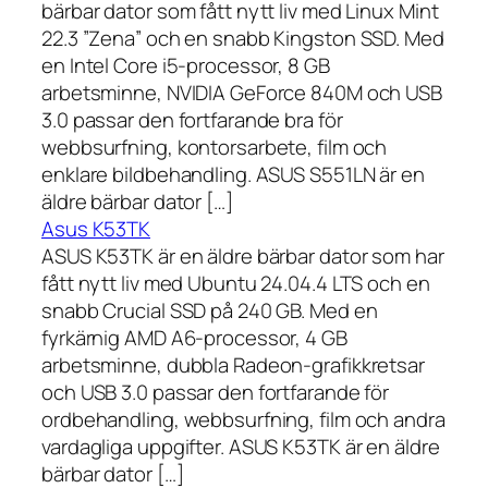
bärbar dator som fått nytt liv med Linux Mint
22.3 ”Zena” och en snabb Kingston SSD. Med
en Intel Core i5-processor, 8 GB
arbetsminne, NVIDIA GeForce 840M och USB
3.0 passar den fortfarande bra för
webbsurfning, kontorsarbete, film och
enklare bildbehandling. ASUS S551LN är en
äldre bärbar dator […]
Asus K53TK
ASUS K53TK är en äldre bärbar dator som har
fått nytt liv med Ubuntu 24.04.4 LTS och en
snabb Crucial SSD på 240 GB. Med en
fyrkärnig AMD A6-processor, 4 GB
arbetsminne, dubbla Radeon-grafikkretsar
och USB 3.0 passar den fortfarande för
ordbehandling, webbsurfning, film och andra
vardagliga uppgifter. ASUS K53TK är en äldre
bärbar dator […]