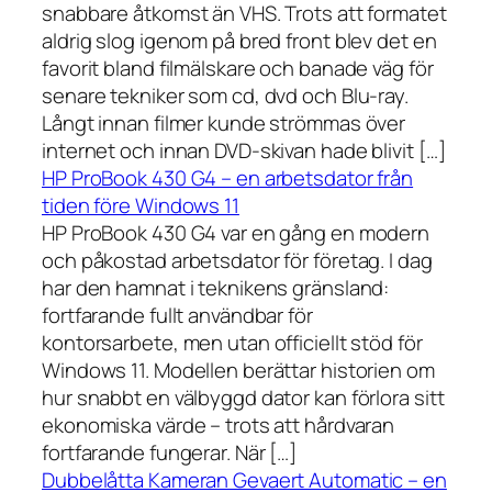
snabbare åtkomst än VHS. Trots att formatet
aldrig slog igenom på bred front blev det en
favorit bland filmälskare och banade väg för
senare tekniker som cd, dvd och Blu-ray.
Långt innan filmer kunde strömmas över
internet och innan DVD-skivan hade blivit […]
HP ProBook 430 G4 – en arbetsdator från
tiden före Windows 11
HP ProBook 430 G4 var en gång en modern
och påkostad arbetsdator för företag. I dag
har den hamnat i teknikens gränsland:
fortfarande fullt användbar för
kontorsarbete, men utan officiellt stöd för
Windows 11. Modellen berättar historien om
hur snabbt en välbyggd dator kan förlora sitt
ekonomiska värde – trots att hårdvaran
fortfarande fungerar. När […]
Dubbelåtta Kameran Gevaert Automatic – en