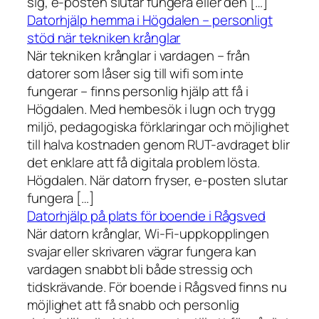
sig, e-posten slutar fungera eller den […]
Datorhjälp hemma i Högdalen – personligt
stöd när tekniken krånglar
När tekniken krånglar i vardagen – från
datorer som låser sig till wifi som inte
fungerar – finns personlig hjälp att få i
Högdalen. Med hembesök i lugn och trygg
miljö, pedagogiska förklaringar och möjlighet
till halva kostnaden genom RUT-avdraget blir
det enklare att få digitala problem lösta.
Högdalen. När datorn fryser, e-posten slutar
fungera […]
Datorhjälp på plats för boende i Rågsved
När datorn krånglar, Wi-Fi-uppkopplingen
svajar eller skrivaren vägrar fungera kan
vardagen snabbt bli både stressig och
tidskrävande. För boende i Rågsved finns nu
möjlighet att få snabb och personlig