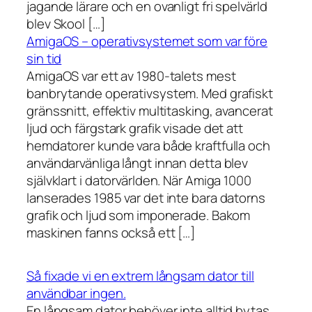
jagande lärare och en ovanligt fri spelvärld
blev Skool […]
AmigaOS – operativsystemet som var före
sin tid
AmigaOS var ett av 1980-talets mest
banbrytande operativsystem. Med grafiskt
gränssnitt, effektiv multitasking, avancerat
ljud och färgstark grafik visade det att
hemdatorer kunde vara både kraftfulla och
användarvänliga långt innan detta blev
självklart i datorvärlden. När Amiga 1000
lanserades 1985 var det inte bara datorns
grafik och ljud som imponerade. Bakom
maskinen fanns också ett […]
Så fixade vi en extrem långsam dator till
användbar ingen.
En långsam dator behöver inte alltid bytas