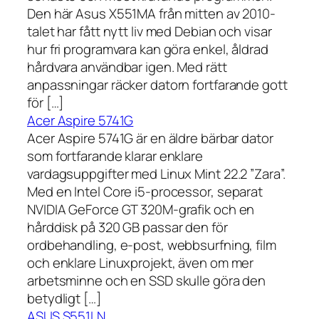
Den här Asus X551MA från mitten av 2010-
talet har fått nytt liv med Debian och visar
hur fri programvara kan göra enkel, åldrad
hårdvara användbar igen. Med rätt
anpassningar räcker datorn fortfarande gott
för […]
Acer Aspire 5741G
Acer Aspire 5741G är en äldre bärbar dator
som fortfarande klarar enklare
vardagsuppgifter med Linux Mint 22.2 ”Zara”.
Med en Intel Core i5-processor, separat
NVIDIA GeForce GT 320M-grafik och en
hårddisk på 320 GB passar den för
ordbehandling, e-post, webbsurfning, film
och enklare Linuxprojekt, även om mer
arbetsminne och en SSD skulle göra den
betydligt […]
ASUS S551LN