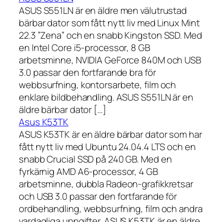
ASUS S551LN är en äldre men välutrustad
bärbar dator som fått nytt liv med Linux Mint
22.3 ”Zena” och en snabb Kingston SSD. Med
en Intel Core i5-processor, 8 GB
arbetsminne, NVIDIA GeForce 840M och USB
3.0 passar den fortfarande bra för
webbsurfning, kontorsarbete, film och
enklare bildbehandling. ASUS S551LN är en
äldre bärbar dator […]
Asus K53TK
ASUS K53TK är en äldre bärbar dator som har
fått nytt liv med Ubuntu 24.04.4 LTS och en
snabb Crucial SSD på 240 GB. Med en
fyrkärnig AMD A6-processor, 4 GB
arbetsminne, dubbla Radeon-grafikkretsar
och USB 3.0 passar den fortfarande för
ordbehandling, webbsurfning, film och andra
vardagliga uppgifter. ASUS K53TK är en äldre