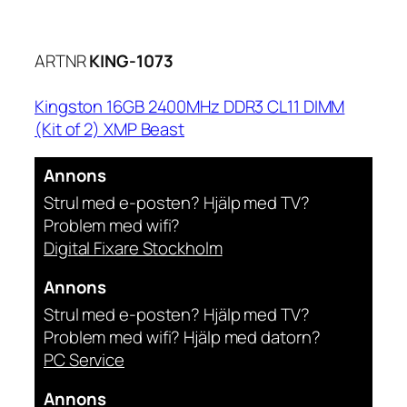
ARTNR
KING-1073
Kingston 16GB 2400MHz DDR3 CL11 DIMM
(Kit of 2) XMP Beast
Annons
Strul med e-posten? Hjälp med TV?
Problem med wifi?
Digital Fixare Stockholm
Annons
Strul med e-posten? Hjälp med TV?
Problem med wifi? Hjälp med datorn?
PC Service
Annons