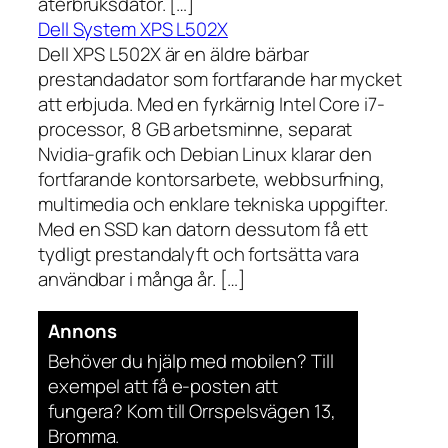
återbruksdator. […]
Dell System XPS L502X
Dell XPS L502X är en äldre bärbar
prestandadator som fortfarande har mycket
att erbjuda. Med en fyrkärnig Intel Core i7-
processor, 8 GB arbetsminne, separat
Nvidia-grafik och Debian Linux klarar den
fortfarande kontorsarbete, webbsurfning,
multimedia och enklare tekniska uppgifter.
Med en SSD kan datorn dessutom få ett
tydligt prestandalyft och fortsätta vara
användbar i många år. […]
Annons
Behöver du hjälp med mobilen? Till
exempel att få e-posten att
fungera? Kom till Orrspelsvägen 13,
Bromma.