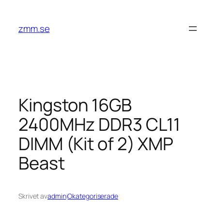
Hoppa
till
zmm.se
innehåll
Kingston 16GB
2400MHz DDR3 CL11
DIMM (Kit of 2) XMP
Beast
Skrivet av
admin
i
Okategoriserade