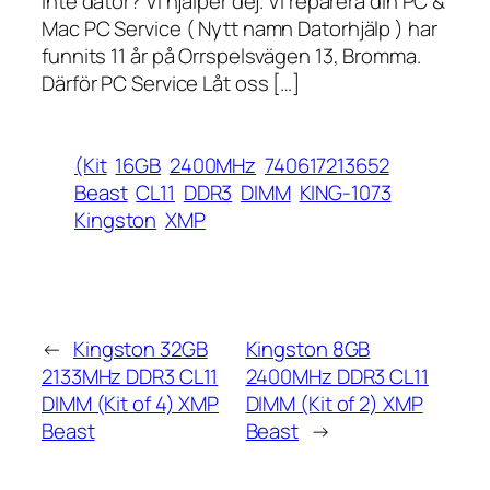
inte dator? Vi hjälper dej. Vi reparera din PC &
Mac PC Service ( Nytt namn Datorhjälp ) har
funnits 11 år på Orrspelsvägen 13, Bromma.
Därför PC Service Låt oss […]
(Kit
16GB
2400MHz
740617213652
Beast
CL11
DDR3
DIMM
KING-1073
Kingston
XMP
←
Kingston 32GB
Kingston 8GB
2133MHz DDR3 CL11
2400MHz DDR3 CL11
DIMM (Kit of 4) XMP
DIMM (Kit of 2) XMP
Beast
Beast
→