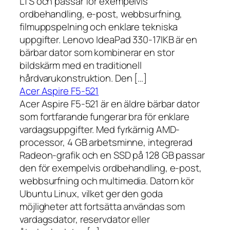
LTS och passar för exempelvis
ordbehandling, e-post, webbsurfning,
filmuppspelning och enklare tekniska
uppgifter. Lenovo IdeaPad 330-17IKB är en
bärbar dator som kombinerar en stor
bildskärm med en traditionell
hårdvarukonstruktion. Den […]
Acer Aspire F5-521
Acer Aspire F5-521 är en äldre bärbar dator
som fortfarande fungerar bra för enklare
vardagsuppgifter. Med fyrkärnig AMD-
processor, 4 GB arbetsminne, integrerad
Radeon-grafik och en SSD på 128 GB passar
den för exempelvis ordbehandling, e-post,
webbsurfning och multimedia. Datorn kör
Ubuntu Linux, vilket ger den goda
möjligheter att fortsätta användas som
vardagsdator, reservdator eller