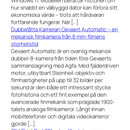
Windows 11. Modellen berättar historien om
hur snabbt en välbyggd dator kan förlora sitt
ekonomiska värde – trots att hårdvaran
fortfarande fungerar. När […]
Dubbelåtta Kameran Gevaert Automatic – en
mekanisk filmkamera från 8 mm-filmens
storhetstid
Gevaert Automatic är en ovanlig mekanisk
dubbel-8-kamera från tiden före Gevaerts
sammanslagning med Agfa. Med fjäderdriven
motor, utbytbart Steinheil-objektiv och
filmhastigheter på upp till 32 bilder per
sekund är den både ett intressant stycke
fotohistoria och ett fint exempel på den
avancerade finmekanik som präglade 1900-
talets analoga filmkameror. Långt innan
mobiltelefoner och digitala videokameror
gjorde […]