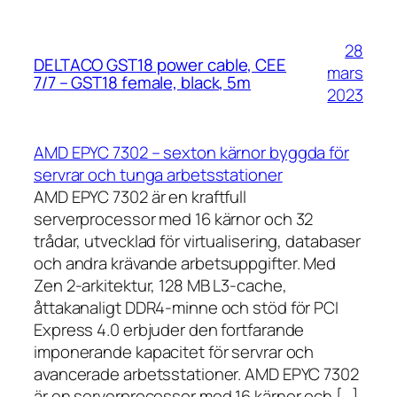
28
DELTACO GST18 power cable, CEE
mars
7/7 – GST18 female, black, 5m
2023
AMD EPYC 7302 – sexton kärnor byggda för
servrar och tunga arbetsstationer
AMD EPYC 7302 är en kraftfull
serverprocessor med 16 kärnor och 32
trådar, utvecklad för virtualisering, databaser
och andra krävande arbetsuppgifter. Med
Zen 2-arkitektur, 128 MB L3-cache,
åttakanaligt DDR4-minne och stöd för PCI
Express 4.0 erbjuder den fortfarande
imponerande kapacitet för servrar och
avancerade arbetsstationer. AMD EPYC 7302
är en serverprocessor med 16 kärnor och […]