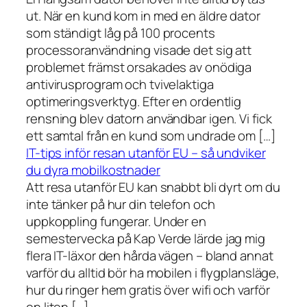
ut. När en kund kom in med en äldre dator
som ständigt låg på 100 procents
processoranvändning visade det sig att
problemet främst orsakades av onödiga
antivirusprogram och tvivelaktiga
optimeringsverktyg. Efter en ordentlig
rensning blev datorn användbar igen. Vi fick
ett samtal från en kund som undrade om […]
IT-tips inför resan utanför EU – så undviker
du dyra mobilkostnader
Att resa utanför EU kan snabbt bli dyrt om du
inte tänker på hur din telefon och
uppkoppling fungerar. Under en
semestervecka på Kap Verde lärde jag mig
flera IT-läxor den hårda vägen – bland annat
varför du alltid bör ha mobilen i flygplansläge,
hur du ringer hem gratis över wifi och varför
en liten […]