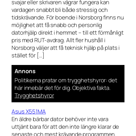
svajar eller skrivaren vägrar fungera kan
vardagen snabbt bli både stressig och
tidskrävande. För boende i Norsborg finns nu
möjlighet att få snabb och personlig
datorhjälp direkt i hemmet – till ett förmånligt
pris med RUT-avdrag. Allt fler hushåll i
Norsborg väljer att få teknisk hjälp på plats i
stället för […]
Annons
Politikerna pratar om trygghetshyror: det
här innebär det för dig. Objektiva fakta.
Trygghetshyror
Asus X551MA
En äldre bärbar dator behöver inte vara
uttjänt bara för att den inte längre klarar de
senaste och mest krävande programmen.