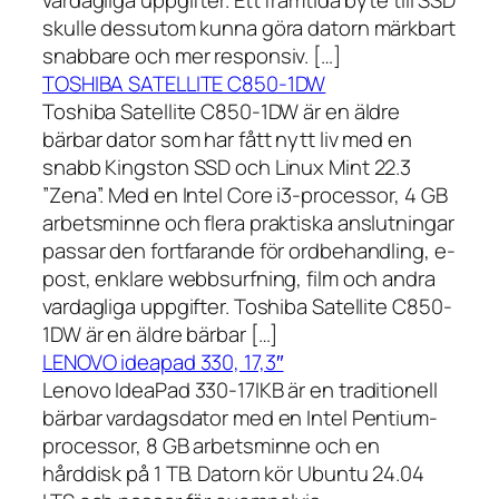
vardagliga uppgifter. Ett framtida byte till SSD
skulle dessutom kunna göra datorn märkbart
snabbare och mer responsiv. […]
TOSHIBA SATELLITE C850-1DW
Toshiba Satellite C850-1DW är en äldre
bärbar dator som har fått nytt liv med en
snabb Kingston SSD och Linux Mint 22.3
”Zena”. Med en Intel Core i3-processor, 4 GB
arbetsminne och flera praktiska anslutningar
passar den fortfarande för ordbehandling, e-
post, enklare webbsurfning, film och andra
vardagliga uppgifter. Toshiba Satellite C850-
1DW är en äldre bärbar […]
LENOVO ideapad 330, 17,3″
Lenovo IdeaPad 330-17IKB är en traditionell
bärbar vardagsdator med en Intel Pentium-
processor, 8 GB arbetsminne och en
hårddisk på 1 TB. Datorn kör Ubuntu 24.04