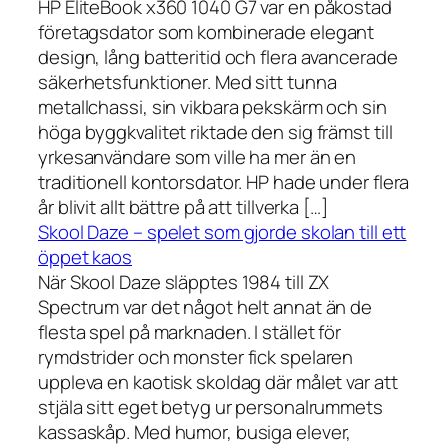
HP EliteBook x360 1040 G7 var en påkostad
företagsdator som kombinerade elegant
design, lång batteritid och flera avancerade
säkerhetsfunktioner. Med sitt tunna
metallchassi, sin vikbara pekskärm och sin
höga byggkvalitet riktade den sig främst till
yrkesanvändare som ville ha mer än en
traditionell kontorsdator. HP hade under flera
år blivit allt bättre på att tillverka […]
Skool Daze – spelet som gjorde skolan till ett
öppet kaos
När Skool Daze släpptes 1984 till ZX
Spectrum var det något helt annat än de
flesta spel på marknaden. I stället för
rymdstrider och monster fick spelaren
uppleva en kaotisk skoldag där målet var att
stjäla sitt eget betyg ur personalrummets
kassaskåp. Med humor, busiga elever,