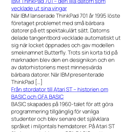
IBM ThinkPad 701 – den lilla datorn som
vecklade ut sina vingar
När IBM lanserade ThinkPad 701 år 1995 löste
företaget problemet med små bärbara
datorer på ett spektakulärt sätt. Datorns
delade tangentbord vecklade automatiskt ut
sig när locket öppnades och gav modellen
smeknamnet Butterfly. Trots sin korta tid på
marknaden blev den en designikon och en
av datorhistoriens mest minnesvärda
bärbara datorer. När IBM presenterade
ThinkPad […]
Från stordator till Atari ST – historien om
BASIC och GFA BASIC
BASIC skapades på 1960-talet för att göra
programmering tillgänglig för vanliga
studenter och blev senare det självklara
språket i miljontals hemdatorer. På Atari ST