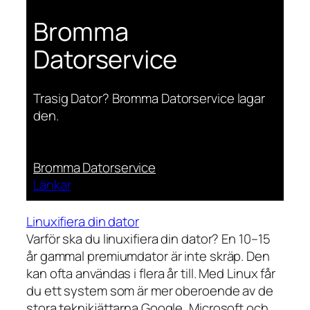
Bromma
Datorservice
Trasig Dator? Bromma Datorservice lagar
den.
Bromma Datorservice
Länkar
Linuxifiera din dator
Varför ska du linuxifiera din dator? En 10–15
år gammal premiumdator är inte skräp. Den
kan ofta användas i flera år till. Med Linux får
du ett system som är mer oberoende av de
stora teknikjättarna Google, Microsoft och