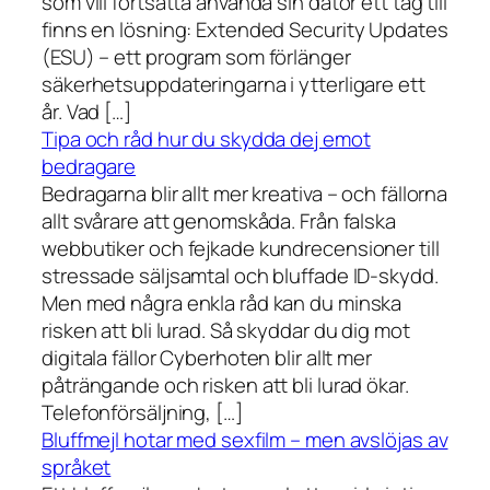
som vill fortsätta använda sin dator ett tag till
finns en lösning: Extended Security Updates
(ESU) – ett program som förlänger
säkerhetsuppdateringarna i ytterligare ett
år. Vad […]
Tipa och råd hur du skydda dej emot
bedragare
Bedragarna blir allt mer kreativa – och fällorna
allt svårare att genomskåda. Från falska
webbutiker och fejkade kundrecensioner till
stressade säljsamtal och bluffade ID-skydd.
Men med några enkla råd kan du minska
risken att bli lurad. Så skyddar du dig mot
digitala fällor Cyberhoten blir allt mer
påträngande och risken att bli lurad ökar.
Telefonförsäljning, […]
Bluffmejl hotar med sexfilm – men avslöjas av
språket