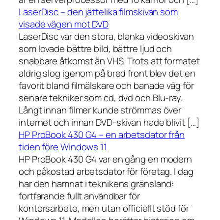
LaserDisc – den jättelika filmskivan som
visade vägen mot DVD
LaserDisc var den stora, blanka videoskivan
som lovade bättre bild, bättre ljud och
snabbare åtkomst än VHS. Trots att formatet
aldrig slog igenom på bred front blev det en
favorit bland filmälskare och banade väg för
senare tekniker som cd, dvd och Blu-ray.
Långt innan filmer kunde strömmas över
internet och innan DVD-skivan hade blivit […]
HP ProBook 430 G4 – en arbetsdator från
tiden före Windows 11
HP ProBook 430 G4 var en gång en modern
och påkostad arbetsdator för företag. I dag
har den hamnat i teknikens gränsland:
fortfarande fullt användbar för
kontorsarbete, men utan officiellt stöd för