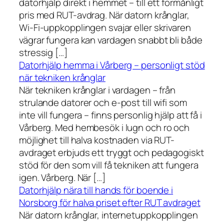
datorhjälp direkt i hemmet – till ett förmånligt
pris med RUT-avdrag. När datorn krånglar,
Wi-Fi-uppkopplingen svajar eller skrivaren
vägrar fungera kan vardagen snabbt bli både
stressig […]
Datorhjälp hemma i Vårberg – personligt stöd
när tekniken krånglar
När tekniken krånglar i vardagen – från
strulande datorer och e-post till wifi som
inte vill fungera – finns personlig hjälp att få i
Vårberg. Med hembesök i lugn och ro och
möjlighet till halva kostnaden via RUT-
avdraget erbjuds ett tryggt och pedagogiskt
stöd för den som vill få tekniken att fungera
igen. Vårberg. När […]
Datorhjälp nära till hands för boende i
Norsborg för halva priset efter RUT avdraget
När datorn krånglar, internetuppkopplingen